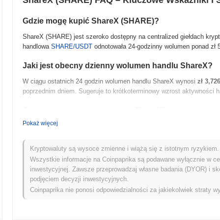
ShareX (SHARE) FAQ – Kluczowe Wskaźniki i 
Gdzie mogę kupić ShareX (SHARE)?
ShareX (SHARE) jest szeroko dostępny na centralized giełdach krypt
handlowa
SHARE/USDT
odnotowała 24-godzinny wolumen ponad
zł 
Jaki jest obecny dzienny wolumen handlu ShareX?
W ciągu ostatnich 24 godzin wolumen handlu ShareX wynosi
zł 3,72
poprzednim dniem. Sugeruje to krótkoterminowy wzrost aktywności h
Jaka jest historia zakresu cen ShareX?
Pokaż więcej
Najwyższy Poziom Historyczny (ATH):
zł 2.21
Najniższy Poziom Historyczny (ATL):
NaN
Kryptowaluty są wysoce zmienne i wiążą się z istotnym ryzykiem. 
ShareX jest obecnie notowany
~47.56%
poniżej swojego ATH .
Wszystkie informacje na Coinpaprika są podawane wyłącznie w cel
inwestycyjnej. Zawsze przeprowadzaj własne badania (DYOR) i sk
Jaka jest obecna kapitalizacja rynkowa ShareX?
podjęciem decyzji inwestycyjnych.
Coinpaprika nie ponosi odpowiedzialności za jakiekolwiek straty wy
Kapitalizacja rynkowa ShareX wynosi około
zł 20,863,903.00
, plasuj
liczba jest obliczana na podstawie podaży w obiegu wynoszącej 18
Jak ShareX radzi sobie w porównaniu z szerszym ry