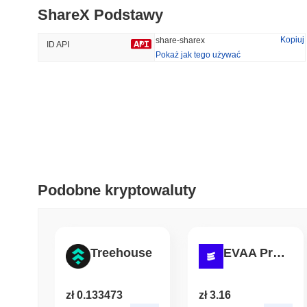
ShareX Podstawy
#1255
#1030
55.17%
-16.72%
Kopiuj
share-sharex
ID API
Pokaż jak tego używać
Trendy
Ostatnio Dodane
Hyperliquid
SACOIN
#10
#4777
-2.17%
-3.61%
Podobne kryptowaluty
Treehouse
EVAA Protocol
zł 0.133473
zł 3.16