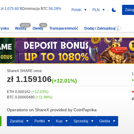
:
zł 1,075.60 B
Dominacja BTC:
56.28%
Polski
PLN
Zalog
60723
374
rynku
Waluty
Giełdy
Transparentność
Dodaj / Zaktualizuj
ShareX SHARE cena:
1
zł 1.159106
(+12.01%)
+
ETH 0.000162
(+12.03%)
BTC 0.00000480
(+11.98%)
z
Operations on ShareX provided by CoinPaprika
Zarabiaj
Portfel
Kup
Sprzedaj
Giełda