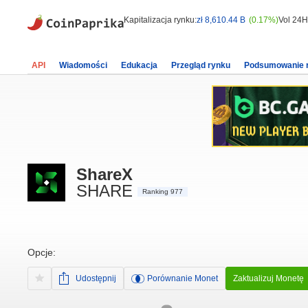
Kapitalizacja rynku:
zł 8,610.44 B
(0.17%)
Vol 24H
API
Wiadomości
Edukacja
Przegląd rynku
Podsumowanie 
ShareX
SHARE
Ranking 977
Opcje:
Udostępnij
Porównanie Monet
Zaktualizuj Monetę