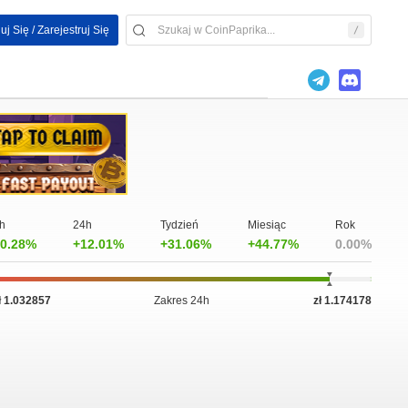
uj Się / Zarejestruj Się
h
24h
Tydzień
Miesiąc
Rok
0.28%
+12.01%
+31.06%
+44.77%
0.00%
ł 1.032857
Zakres 24h
zł 1.174178