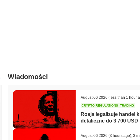
W ciągu ostatnich 7 dni ShareX zyskał
31.06%
, przewyższając ogóln
to na silną wydajność akcji cenowej SHARE w stosunku do szerszeg
Wiadomości
u
August 06 2026
(less than 1 hour 
CRYPTO REGULATIONS
TRADING
Rosja legalizuje handel 
detaliczne do 3 700 USD 
August 06 2026
(3 hours ago)
,
3 m