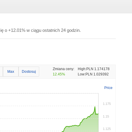
ię o +12.01% w ciągu ostatnich 24 godzin.
Zmiana ceny:
High:
PLN 1.174178
Max
Dostosuj
12.45%
Low:
PLN 1.029392
Price
1.175
1.15
1.125