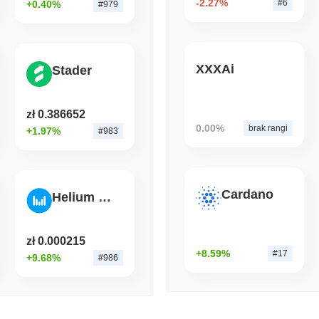
-2.27%
#6
+0.40%
#979
gdy Exodus LayerZero zbl
August 05 2026
(1 day ago)
,
3 min
ETFS
BANKS
XXXAi
Stader
Największy bank Włoch z
aby potroić zakład na Et
zł 0.386652
0.00%
brak rangi
+1.97%
#983
Cardano
Helium Mobile
zł 0.000215
+8.59%
#17
+9.68%
#986