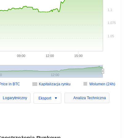
1.1
1.075
1.05
09:00
12:00
15:00
00
12:00
Price in BTC
Kapitalizacja rynku
Wolumen (24h)
Logarytmiczny
Analiza Techniczna
Eksport