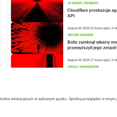
AI AGENTS
PAYMENTS
Cloudflare przekazuje ag
API
August 06 2026
(5 hours ago)
,
3 m
BITCOIN
HACKERS
Boltz zamknął własny mos
przewyższyli jego zespół
August 06 2026
(7 hours ago)
,
3 m
CIRCLE
TOKENIZATION
Najwięksi gracze na Wall
Circle'a
August 06 2026
(9 hours ago)
,
3 m
ykułów edukacyjnych w wybranym języku. Spróbuj przeglądać w innym 
STABLECOINS
CRYPTO REGULATIO
USA i Wielka Brytania po
gdy zasady ustawy GENIU