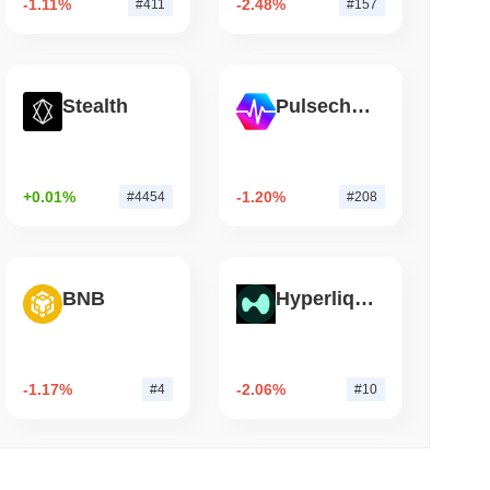
-1.11%
-2.48%
#411
#157
iża się do 15 miliardów...
 czytanie
Stealth
Pulsechain
mniejszył posiadanie ETF Bitcoin o 93,7%,
her
+0.01%
-1.20%
#4454
#208
BNB
Hyperliquid
-1.17%
-2.06%
#4
#10