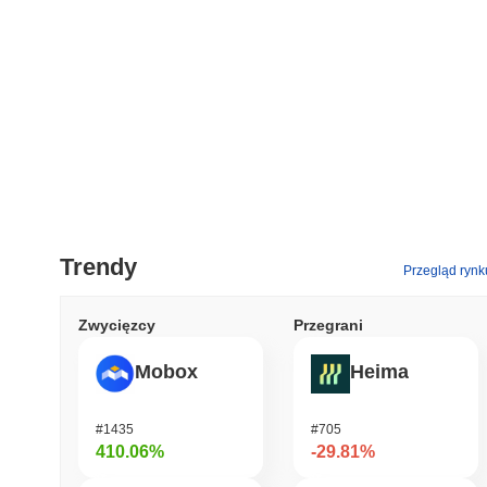
Trendy
Przegląd rynk
Zwycięzcy
Przegrani
Mobox
Heima
#1435
#705
410.06%
-29.81%