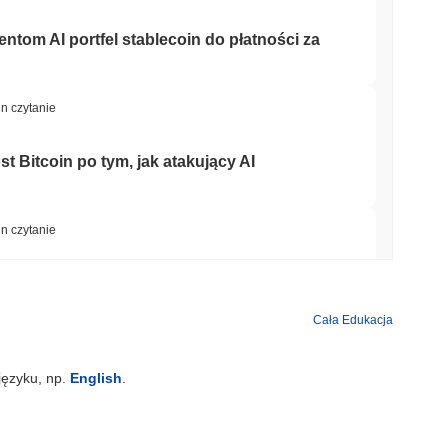
entom AI portfel stablecoin do płatności za
in czytanie
t Bitcoin po tym, jak atakujący AI
in czytanie
 Street zabezpieczają teraz blockchain Arc
Cała Edukacja
in czytanie
języku, np.
English
.
NS
głębiają współpracę w zakresie stablecoinów,
S przesuwają się na 2027 rok