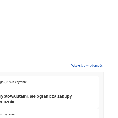
y rynek kryptowalut który odnotował wzrost o
0.17%
. Wskazuje
o impulsu rynkowego.
Wszystkie wiadomości
ago)
,
3 min czytanie
kryptowalutami, ale ogranicza zakupy
rocznie
in czytanie