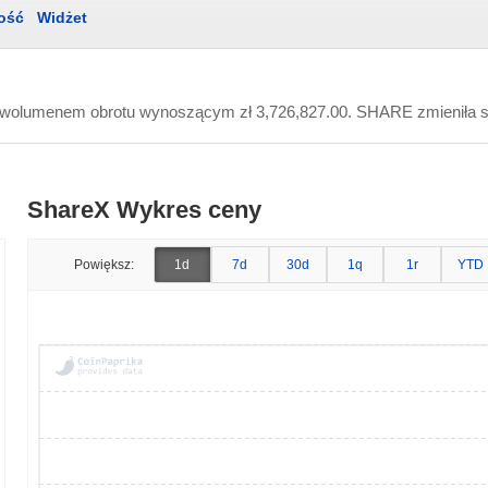
ość
Widżet
m wolumenem obrotu wynoszącym
zł 3,726,827.00
. SHARE zmieniła s
ShareX Wykres ceny
Powiększ:
1d
7d
30d
1q
1r
YTD