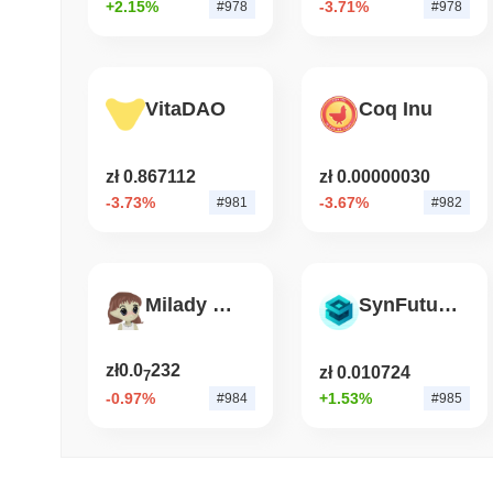
+2.15%
-3.71%
#978
#978
VitaDAO
Coq Inu
zł 0.867112
zł 0.00000030
-3.73%
-3.67%
#981
#982
Milady Meme Coin
SynFutures
zł0.0
232
zł 0.010724
7
-0.97%
+1.53%
#984
#985