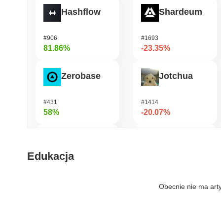
Hashflow
Shardeum
#906
#1693
81.86%
-23.35%
Zerobase
Jotchua
#431
#1414
58%
-20.07%
Cartesi
Infinex
Edukacja
#483
#685
56.98%
-19.12%
Obecnie nie ma art
Fusionist
Manyu