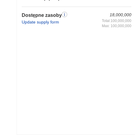
18,000,000
Dostępne zasoby
Total:100,000,000
Update supply form
Max: 100,000,000