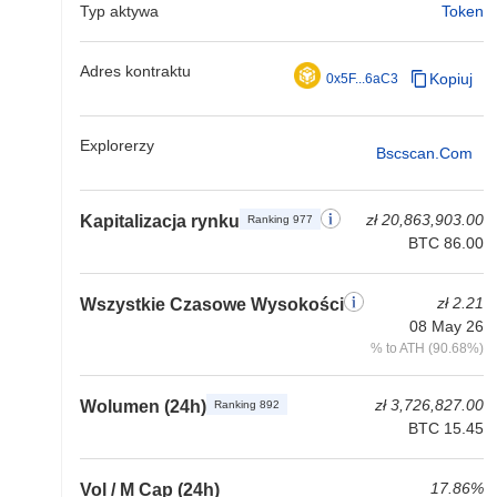
Typ aktywa
Token
Adres kontraktu
Kopiuj
0x5F...6aC3
Explorerzy
Bscscan.com
zł 20,863,903.00
Kapitalizacja rynku
Ranking 977
BTC 86.00
zł 2.21
Wszystkie Czasowe Wysokości
08 May 26
% to ATH (90.68%)
zł 3,726,827.00
Wolumen (24h)
Ranking 892
BTC 15.45
17.86%
Vol / M Cap (24h)