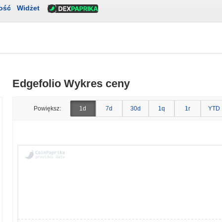
ość
Widżet
Edgefolio Wykres ceny
Powiększ:
1d
7d
30d
1q
1r
YTD