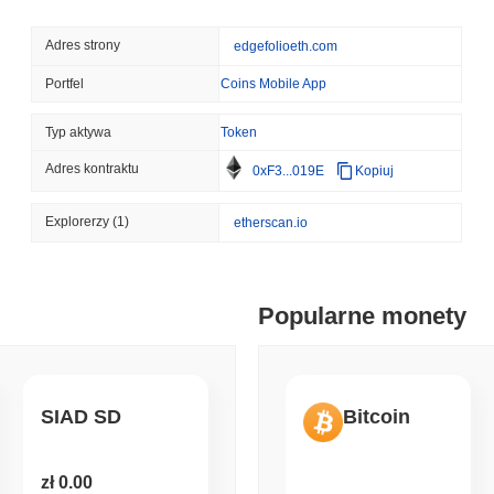
August 08 2026
(23 hours ago)
,
3 
CRYPTO REGULATIONS
US REGULA
Adres strony
edgefolioeth.com
Głosowanie nad ustawą 
senatorowie demokratycz
Portfel
Coins Mobile App
Typ aktywa
Token
August 08 2026
(1 day ago)
,
3 min
TOKENIZATION
TETHER
Adres kontraktu
0xF3...019E
Kopiuj
Tether stawia flagę toke
Explorerzy
(1)
etherscan.io
August 07 2026
(1 day ago)
,
3 min
COINBASE
TRADING
Popularne monety
Coinbase dodaje Wall Stre
kryptowalutowej z 4 000 
August 07 2026
(1 day ago)
,
3 min
SIAD SD
Bitcoin
SEC
ETFS
Wintermute zdobywa lice
zł 0.00
kryptowalutowe