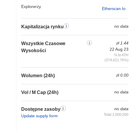
Explorerzy
Etherscan.io
no data
Kapitalizacja rynku
zł 1.44
Wszystkie Czasowe
22 Aug 23
Wysokości
% to ATH
(374,421.76%)
zł 0.00
Wolumen (24h)
no data
Vol / M Cap (24h)
no data
Dostępne zasoby
Total:1,000,000
Update supply form