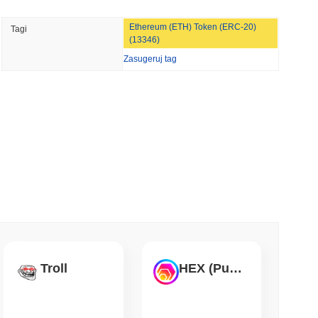
min czytanie
TORS
Ethereum (ETH) Token (ERC-20)
Tagi
CLARITY przesunięte na wrzesień, ponieważ
(13346)
ni się wstrzymują
Zasugeruj tag
 czytanie
nizacji w saudyjskiej nieruchomości
 czytanie
et do swojej brytyjskiej aplikacji
akcjami
 czytanie
Troll
HEX (Pulsechain)
ncję brokera-dealera w USA na akcje i ETF-y