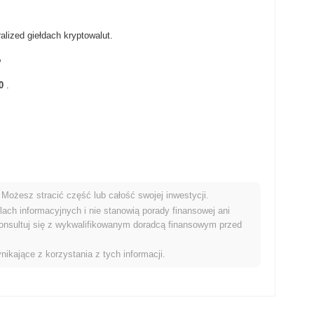
alized giełdach kryptowalut.
?
0
.
Możesz stracić część lub całość swojej inwestycji.
rynkiem kryptowalut?
ach informacyjnych i nie stanowią porady finansowej ani
onsultuj się z wykwalifikowanym doradcą finansowym przed
niki niż ogólny rynek kryptowalut który odnotował wzrost o
OLIO w stosunku do szerszego impulsu rynkowego.
nikające z korzystania z tych informacji.