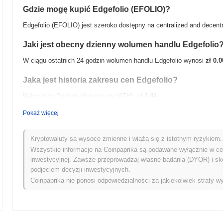
Gdzie mogę kupić Edgefolio (EFOLIO)?
Edgefolio (EFOLIO) jest szeroko dostępny na centralized and decentr
Jaki jest obecny dzienny wolumen handlu Edgefolio
W ciągu ostatnich 24 godzin wolumen handlu Edgefolio wynosi
zł 0.0
Jaka jest historia zakresu cen Edgefolio?
Najwyższy Poziom Historyczny (ATH):
zł 1.44
Najniższy Poziom Historyczny (ATL):
zł 0.00
Pokaż więcej
Edgefolio jest obecnie notowany
~99.97%
poniżej swojego ATH .
Kryptowaluty są wysoce zmienne i wiążą się z istotnym ryzykiem. 
Jak Edgefolio radzi sobie w porównaniu z szerszym 
Wszystkie informacje na Coinpaprika są podawane wyłącznie w cel
inwestycyjnej. Zawsze przeprowadzaj własne badania (DYOR) i sk
W ciągu ostatnich 7 dni Edgefolio zyskał
0.00%
, osiągając gorsze wy
podjęciem decyzji inwestycyjnych.
0.05%
. Wskazuje to na tymczasowe opóźnienie w akcji cenowej EF
Coinpaprika nie ponosi odpowiedzialności za jakiekolwiek straty wy