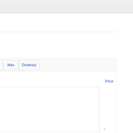
Max
Dostosuj
Price
0