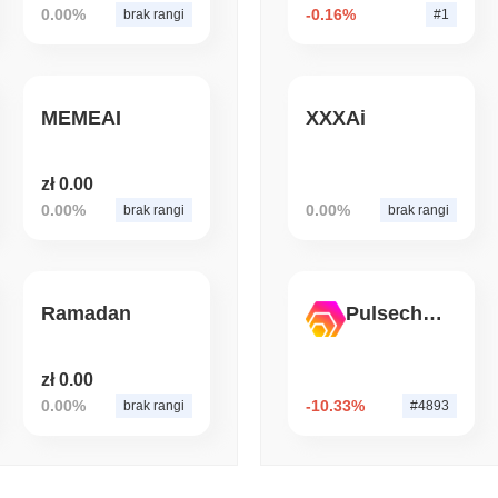
0.00%
-0.16%
brak rangi
#1
August 07 2026
(1 day ago)
,
3 min
CRYPTO REGULATIONS
US REGULA
Ustawa CLARITY w zastoju
MEMEAI
XXXAi
zł 0.00
0.00%
0.00%
brak rangi
brak rangi
Ramadan
Pulsechain Bridged HEX (Pulsechain)
zł 0.00
0.00%
-10.33%
brak rangi
#4893