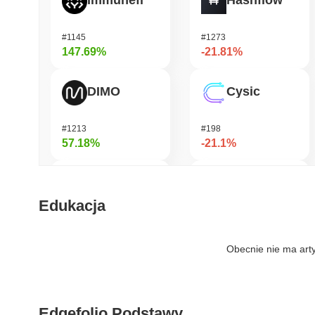
Immunefi
Hashflow
#1145
#1273
147.69%
-21.81%
DIMO
Cysic
#1213
#198
57.18%
-21.1%
IoTeX
DAO Maker Token
Edukacja
#455
#1057
50.78%
-18.02%
Obecnie nie ma art
Bubblemaps
DODO
Edgefolio Podstawy
#1018
#672