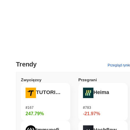
Trendy
Przegląd rynk
Zwycięzcy
Przegrani
TUTORIAL
Heima
#167
#783
247.79%
-21.97%