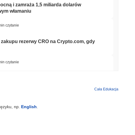
cną i zamraża 1,5 miliarda dolarów
owym włamaniu
min czytanie
z zakupu rezerwy CRO na Crypto.com, gdy
min czytanie
 do rejestru EU MiCA, odblokowując euro
ach
Cała Edukacja
min czytanie
języku, np.
English
.
oiły się do 7,4 miliarda dolarów, podczas