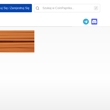
uj Się / Zarejestruj Się