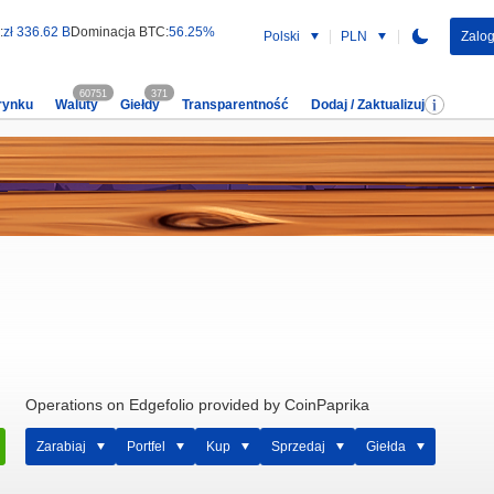
:
zł 336.62 B
Dominacja BTC:
56.25%
Polski
PLN
Zalog
60751
371
rynku
Waluty
Giełdy
Transparentność
Dodaj / Zaktualizuj
Operations on Edgefolio provided by CoinPaprika
Zarabiaj
Portfel
Kup
Sprzedaj
Giełda