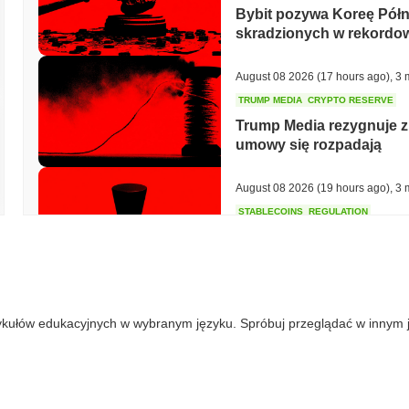
Bybit pozywa Koreę Półno
skradzionych w rekord
August 08 2026
(17 hours ago)
,
3 
TRUMP MEDIA
CRYPTO RESERVE
Trump Media rezygnuje 
umowy się rozpadają
August 08 2026
(19 hours ago)
,
3 
STABLECOINS
REGULATION
Mostek Stripe'a dołącza
stablecoiny w 27 państw
August 08 2026
(21 hours ago)
,
3 
ykułów edukacyjnych w wybranym języku. Spróbuj przeglądać w innym 
TOKENIZATION
DEFI
Tokenizowane aktywa potr
gdy reszta DeFi spada