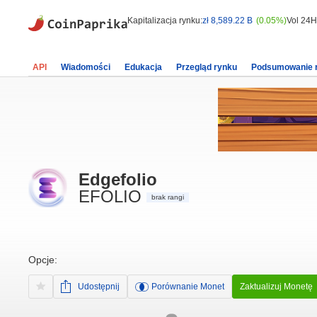
Kapitalizacja rynku:
zł 8,589.22 B
(0.05%)
Vol 24H
API
Wiadomości
Edukacja
Przegląd rynku
Podsumowanie 
Edgefolio
EFOLIO
brak rangi
Opcje:
Udostępnij
Porównanie Monet
Zaktualizuj Monetę