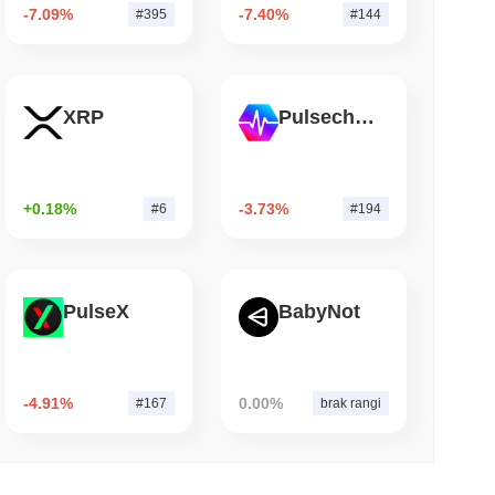
-7.09%
-7.40%
#395
#144
 czytanie
TORS
 w miarę zbliżania się przerwy sierpniowej
XRP
Pulsechain
+0.18%
-3.73%
#6
#194
PulseX
BabyNot
-4.91%
0.00%
#167
brak rangi