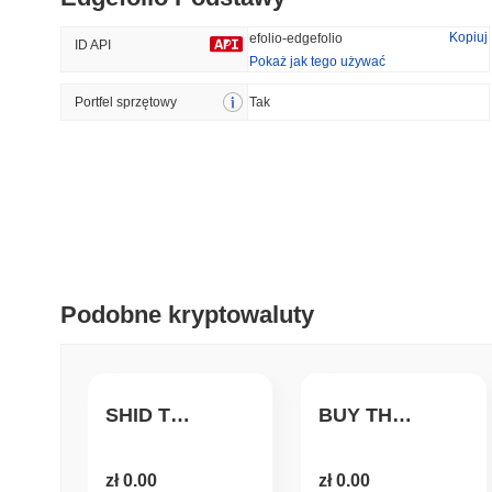
46.82%
-17.96%
Kopiuj
efolio-edgefolio
ID API
Pokaż jak tego używać
Portfel sprzętowy
Trendy
Tak
Ostatnio Dodane
Bitcoin
SACOIN
#1
#7547
-0.16%
1.95%
Podobne kryptowaluty
SHID TOKEN
BUY THE FEAR INDEX
zł 0.00
zł 0.00