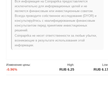
Вся информация на Coinpaprika предоставляется
энтузиастов блокчейна с акцентом на создание удобной
исключительно для информационных целей и не
платформы как для частных лиц, так и для бизнеса. На
является финансовым или инвестиционным советом.
ранних этапах развития FTC приобрел популярность
Всегда проводите собственное исследование (DYOR) и
благодаря первоначальным листингам на биржах, что
консультируйтесь с квалифицированным финансовым
помогло увеличить его видимость и принятие в крипто-
консультантом перед принятием инвестиционных
сообществе.
решений.
Coinpaprika не несет ответственности за любые убытки,
Что ожидает FTC в будущем?
возникающие в результате использования этой
FTC готов к значительным достижениям, продолжая
информации.
реализовывать свой план на 2024 год. Предстоящие функции
включают улучшенные решения по масштабируемости и
повышенные скорости транзакций, направленные на
содействие более широкому принятию в области
Изменение цены:
High:
Low
децентрализованных финансов (DeFi). Сообщество активно
-0.96%
RUB 6.25
RUB 6.1
участвует в обсуждениях о потенциальных партнерствах,
которые могут расширить области применения FTC, особенно
в таких сферах, как интеграция NFT и функциональность
кросс-цепей. По мере реализации этих разработок FTC
укрепит свои позиции на рынке, соответствуя целям
сообщества по увеличению полезности и вовлеченности
пользователей.