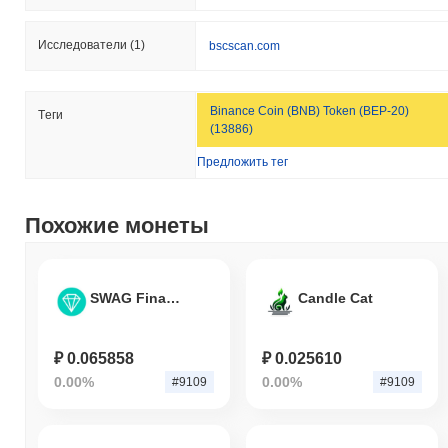
Исследователи
(1)
bscscan.com
Binance Coin (BNB) Token (BEP-20)
Tеги
(13886)
Предложить тег
Похожие монеты
SWAG Finance
Candle Cat
₽ 0.065858
₽ 0.025610
0.00%
0.00%
#9109
#9109