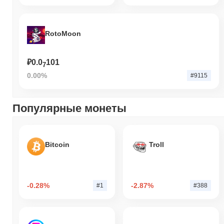
RotoMoon
₽0.0
101
7
0.00%
#9115
Популярные монеты
Bitcoin
Troll
-0.28%
-2.87%
#1
#388