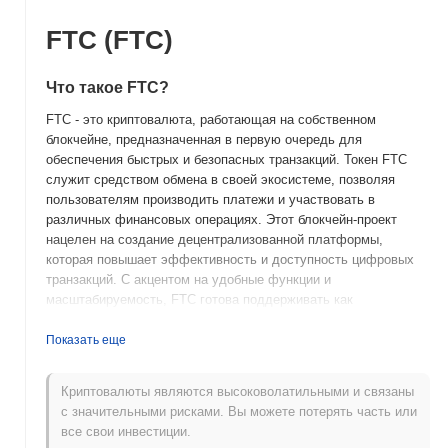
FTC (FTC)
Что такое FTC?
FTC - это криптовалюта, работающая на собственном
блокчейне, предназначенная в первую очередь для
обеспечения быстрых и безопасных транзакций. Токен FTC
служит средством обмена в своей экосистеме, позволяя
пользователям производить платежи и участвовать в
различных финансовых операциях. Этот блокчейн-проект
нацелен на создание децентрализованной платформы,
которая повышает эффективность и доступность цифровых
транзакций. С акцентом на удобные функции и
масштабируемость, FTC готова поддерживать как
индивидуальные, так и бизнес-потребности в развивающемся
крипто-ландшафте.
Показать еще
Когда и как начался FTC?
Криптовалюты являются высоковолатильными и связаны
FTC был запущен в 2014 году как децентрализованная
с значительными рисками. Вы можете потерять часть или
криптовалюта, направленная на обеспечение быстрых и
все свои инвестиции.
безопасных транзакций. Он был разработан командой