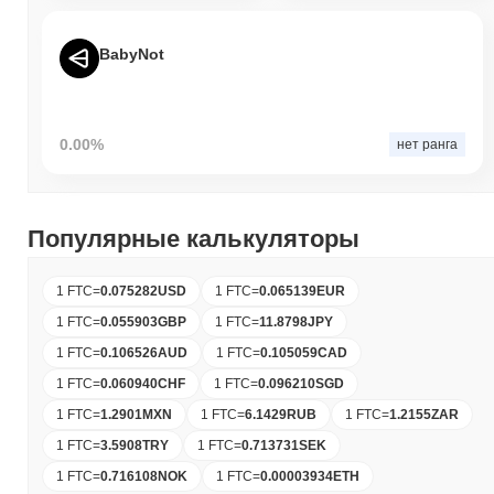
BabyNot
0.00%
нет ранга
Популярные калькуляторы
1 FTC
=
0.075282
USD
1 FTC
=
0.065139
EUR
1 FTC
=
0.055903
GBP
1 FTC
=
11.8798
JPY
1 FTC
=
0.106526
AUD
1 FTC
=
0.105059
CAD
1 FTC
=
0.060940
CHF
1 FTC
=
0.096210
SGD
1 FTC
=
1.2901
MXN
1 FTC
=
6.1429
RUB
1 FTC
=
1.2155
ZAR
1 FTC
=
3.5908
TRY
1 FTC
=
0.713731
SEK
1 FTC
=
0.716108
NOK
1 FTC
=
0.00003934
ETH