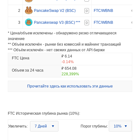
2
PancakeSwap V2 (BSC)
FTC/WBNB
D
3
Pancakeswap V3 (BSC)
***
FTC/WBNB
D
* Цена/объем исключены - обнаружено резко отличающееся
значение
** Объём исключён - рынки без комиссий и майнинг транзакций
*** Объём исключён - нет свежих данных от API биржи
₽ 6.14
FTC Цена
-0.14%
₽ 654.08
Объем за 24 часа
228,399%
Прочитайте здесь как использовать эти данные
FTC Историческая глубина рынка (10%):
Увеличить:
7 Дней
Порог глубины:
10%