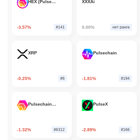
HEX (Pulsechain)
XXXAi
-3.57%
0.00%
#141
нет ранга
XRP
Pulsechain
-0.25%
-1.81%
#6
#194
Pulsechain Bridged HEX (Pulsechain)
PulseX
-1.32%
-2.89%
#6312
#166