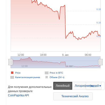
6.18
6.16
6.14
12:00
18:00
9. авг.
06:00
12:00
9. авг.
Price
Price in BTC
Капитализация рынка
Объем (24 ч)
Линейный
Логарифмический
Экспорт
Для получения дополнительных
данных проверьте
CoinPaprika API
Технический Анализ