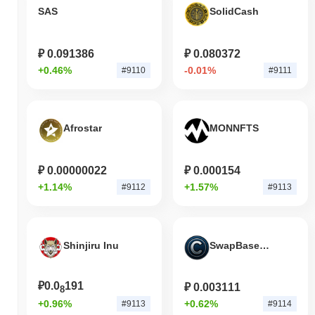
SAS
SolidCash
₽ 0.091386
₽ 0.080372
+0.46%
-0.01%
#9110
#9111
Afrostar
MONNFTS
₽ 0.00000022
₽ 0.000154
+1.14%
+1.57%
#9112
#9113
Shinjiru Inu
SwapBased COIN
₽0.0
191
₽ 0.003111
8
+0.96%
+0.62%
#9113
#9114