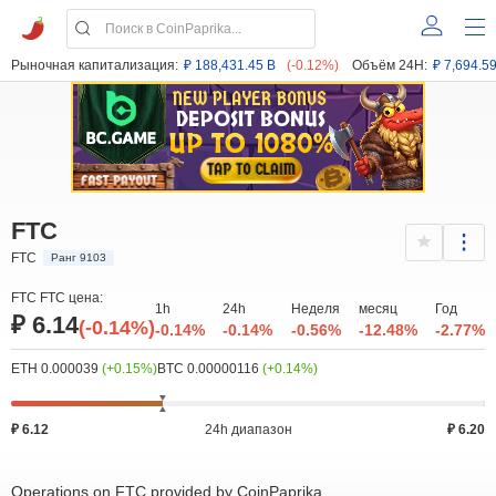
Рыночная капитализация:
₽ 188,431.45 B
(-0.12%)
Объём 24H:
₽ 7,694.5
FTC
FTC
Ранг 9103
FTC FTC цена:
1h
24h
Неделя
месяц
Год
₽ 6.14
(-0.14%)
-0.14%
-0.14%
-0.56%
-12.48%
-2.77%
ETH 0.000039
(+0.15%)
BTC 0.00000116
(+0.14%)
₽ 6.12
24h диапазон
₽ 6.20
Operations on FTC provided by CoinPaprika