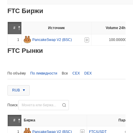
FTC Биржи
#
Источник
Volume 24h (%)
1
PancakeSwap V2 (BSC)
100.000000%
D
FTC Рынки
По объёму
По ликвидности
Все
CEX
DEX
RUB
Поиск
#
Биржа
Пара
1
PancakeSwap V2 (BSC)
FTC/USDT
D