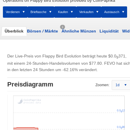
Operations on Flappy Bird Evolution provided by CoinPaprika
Verdienen
Brieftasche
Kaufen
Verkaufen
Austausch
1
Überblick
Börsen
/
Märkte
Ähnliche Münzen
Liquidität
Wid
Der Live-Preis von Flappy Bird Evolution beträgt heute
$0.0
371
,
9
mit einem 24-Stunden-Handelsvolumen von
$77.80
. FEVO hat sic
in den letzten 24 Stunden um -62.16% verändert.
Preisdiagramm
Zoomen:
1d
0.0
12
8
0.0
96
9