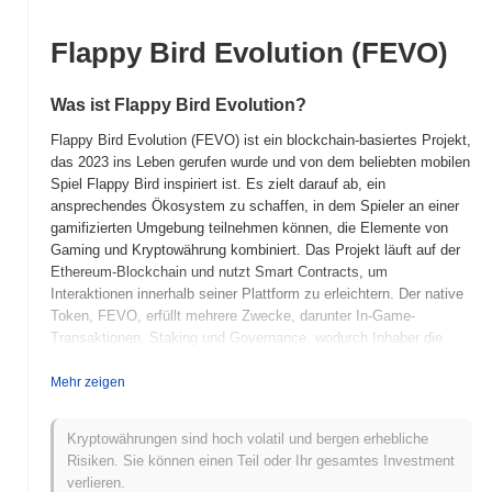
Flappy Bird Evolution (FEVO)
Was ist Flappy Bird Evolution?
Flappy Bird Evolution (FEVO) ist ein blockchain-basiertes Projekt,
das 2023 ins Leben gerufen wurde und von dem beliebten mobilen
Spiel Flappy Bird inspiriert ist. Es zielt darauf ab, ein
ansprechendes Ökosystem zu schaffen, in dem Spieler an einer
gamifizierten Umgebung teilnehmen können, die Elemente von
Gaming und Kryptowährung kombiniert. Das Projekt läuft auf der
Ethereum-Blockchain und nutzt Smart Contracts, um
Interaktionen innerhalb seiner Plattform zu erleichtern. Der native
Token, FEVO, erfüllt mehrere Zwecke, darunter In-Game-
Transaktionen, Staking und Governance, wodurch Inhaber die
Entwicklung des Ökosystems beeinflussen können. Spieler
können FEVO-Token durch Gameplay verdienen, die dann für
Mehr zeigen
verschiedene In-Game-Verbesserungen verwendet oder an Börsen
gehandelt werden können. Flappy Bird Evolution hebt sich durch
Kryptowährungen sind hoch volatil und bergen erhebliche
die einzigartige Integration von Spielmechaniken mit Blockchain-
Risiken. Sie können einen Teil oder Ihr gesamtes Investment
Technologie hervor und fördert ein gemeinschaftsorientiertes
verlieren.
Umfeld, das sowohl Gamer als auch Krypto-Enthusiasten