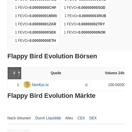
1 FEVO
=
0.00000000
CHF
1 FEVO
=
0.00000000
SGD
1 FEVO
=
0.00000001
MXN
1 FEVO
=
0.00000003
RUB
1 FEVO
=
0.00000001
ZAR
1 FEVO
=
0.00000002
TRY
1 FEVO
=
0.00000000
SEK
1 FEVO
=
0.00000000
NOK
1 FEVO
=
0.00000000
ETH
Flappy Bird Evolution Börsen
#
Quelle
Volume 24h (%)
1
NonKyc.io
100.000000%
C
Flappy Bird Evolution Märkte
Nach Volumen
Durch Liquidität
Alles
CEX
DEX