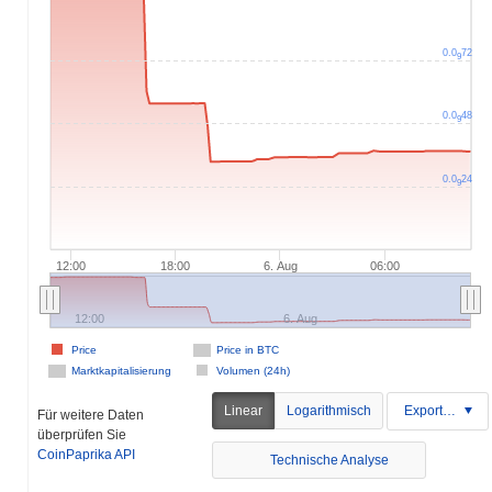
0.0
72
9
0.0
48
9
0.0
24
9
12:00
18:00
6. Aug
06:00
12:00
6. Aug
Price
Price in BTC
Marktkapitalisierung
Volumen (24h)
Linear
Logarithmisch
Exportieren
Für weitere Daten
überprüfen Sie
CoinPaprika API
Technische Analyse