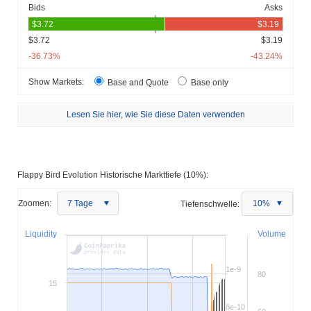
Bids
Asks
$3.72
$3.19
-36.73%
-43.24%
Show Markets:
Base and Quote
Base only
Lesen Sie hier, wie Sie diese Daten verwenden
Flappy Bird Evolution Historische Markttiefe (10%):
Zoomen:
7 Tage
Tiefenschwelle:
10%
Liquidity
Volume
1e-9
80
15
8e-10