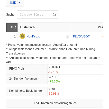
USD
Suchen
#
Austausch
Paar
1
NonKyc.io
FEVO/USDT
C
* Preis / Volumen ausgeschlossen - Ausreißer erkannt
** Ausgeschlossenes Volumen - Märkte ohne Gebühren und Mining
Transaktionen
*** Ausgeschlossenes Volumen - keine neuen Daten von der Exchange-
API
$0.0
371
9
FEVO Preis
-62.16%
$77.80
24 Stunden Volumen
475.66%
$6.91
Kombinierte Bestellungen
-39.91%
FEVO Kombiniertes Auftragsbuch