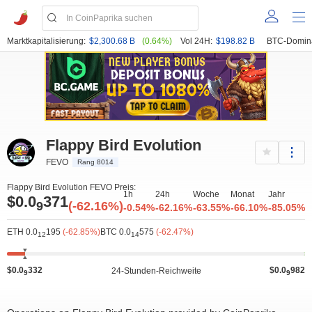
Marktkapitalisierung:
$2,300.68 B
(0.64%)
Vol 24H:
$198.82 B
BTC-Domin
Flappy Bird Evolution
FEVO
Rang 8014
Flappy Bird Evolution FEVO Preis:
1h
24h
Woche
Monat
Jahr
$0.0
371
9
(-62.16%)
-0.54%
-62.16%
-63.55%
-66.10%
-85.05%
ETH 0.0
195
(-62.85%)
BTC 0.0
575
(-62.47%)
12
14
$0.0
332
$0.0
982
24-Stunden-Reichweite
9
9