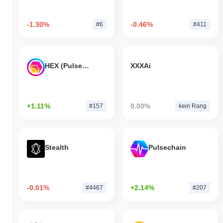
-1.30%
-0.46%
#6
#411
HEX (Pulsechain)
XXXAi
+1.11%
0.00%
#157
kein Rang
Stealth
Pulsechain
-0.01%
+2.14%
#4467
#207