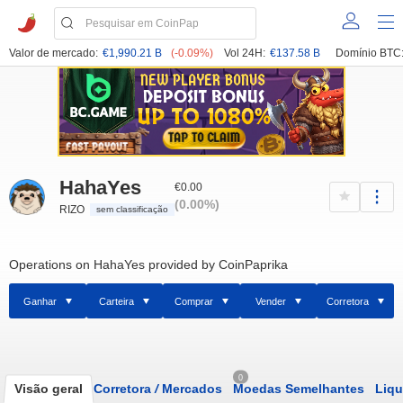
Valor de mercado:
€1,990.21 B
(-0.09%)
Vol 24H:
€137.58 B
Domínio BTC
HahaYes
€0.00
(0.00%)
RIZO
sem classificação
Operations on HahaYes provided by CoinPaprika
Ganhar
Carteira
Comprar
Vender
Corretora
0
Visão geral
Corretora
/
Mercados
Moedas Semelhantes
Liqu