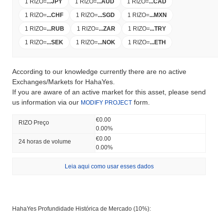
1 RIZO
=
...
JPY
1 RIZO
=
...
AUD
1 RIZO
=
...
CAD
1 RIZO
=
...
CHF
1 RIZO
=
...
SGD
1 RIZO
=
...
MXN
1 RIZO
=
...
RUB
1 RIZO
=
...
ZAR
1 RIZO
=
...
TRY
1 RIZO
=
...
SEK
1 RIZO
=
...
NOK
1 RIZO
=
...
ETH
According to our knowledge currently there are no active
Exchanges/Markets for HahaYes.
If you are aware of an active market for this asset, please send
us information via our
form.
MODIFY PROJECT
€0.00
RIZO Preço
0.00%
€0.00
24 horas de volume
0.00%
Leia aqui como usar esses dados
HahaYes Profundidade Histórica de Mercado (10%):