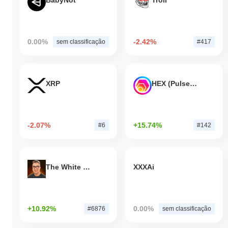
BabyNot
Troll
0.00%
-2.42%
sem classificação
#417
XRP
HEX (Pulsechain)
-2.07%
+15.74%
#6
#142
The White Bull
XXXAi
+10.92%
0.00%
#6876
sem classificação