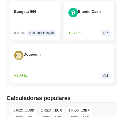
Bangsat 666
Bitcoin Cash
0.00%
+0.71%
sem classificação
#26
Dogecoin
+1.25%
#11
Calculadoras populares
1 RIZO
=
...
USD
1 RIZO
=
...
EUR
1 RIZO
=
...
GBP