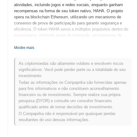
atividades, incluindo jogos e redes sociais, enquanto ganham
recompensas na forma de seu token nativo, HAHA. O projeto
opera na blockchain Ethereum, utilizando um mecanismo de
consenso de prova de participação para garantir segurança e
eficiência. O token HAHA serve a múltiplos propósitos dentro do
ecossistema, incluindo taxas de transação, recompensas de
staking e governança, permitindo que os detentores participem
dos processos de tomada de decisão sobre o desenvolvimento
Mostre mais
da plataforma. HahaYes se destaca por sua combinação única de
engajamento social e tecnologia blockchain, posicionando-se
As criptomoedas são altamente voláteis e envolvem riscos
como uma plataforma versátil que atende tanto gamers quanto
significativos. Você pode perder parte ou a totalidade do seu
entusiastas de redes sociais. Seu foco em recursos
investimento.
impulsionados pela comunidade e recompensas para usuários a
Todas as informações no Coinpaprika são fornecidas apenas
torna significativa no cenário em evolução de aplicativos
para fins informativos e não constituem aconselhamento
descentralizados.
financeiro ou de investimento. Sempre realize sua própria
Quando e como o HahaYes começou?
pesquisa (DYOR) e consulte um consultor financeiro
qualificado antes de tomar decisões de investimento.
HahaYes teve origem em abril de 2021, quando a equipe
O Coinpaprika não é responsável por quaisquer perdas
fundadora lançou seu whitepaper, delineando a visão e a estrutura
resultantes do uso dessas informações.
técnica do projeto. O projeto lançou sua testnet em julho de 2021,
permitindo que desenvolvedores e primeiros adotantes
experimentassem suas funcionalidades. Após testes bem-