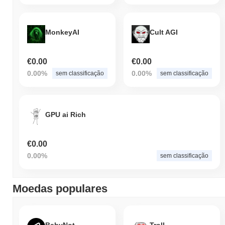
indica um desempenho forte na ação de preço de RIZO em
relação ao momentum do mercado mais amplo.
MonkeyAI
Cult AGI
€0.00
€0.00
0.00%
0.00%
sem classificação
sem classificação
GPU ai Rich
€0.00
0.00%
sem classificação
Moedas populares