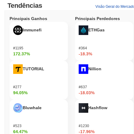
Tendências
Visão Geral do Mercad
Principais Ganhos
Principais Perdedores
Immunefi
ETHGas
#1195
#364
172.37%
-18.3%
TUTORIAL
Nillion
#277
#637
94.05%
-18.03%
Bluwhale
Hashflow
#523
#1230
64.47%
-17.96%