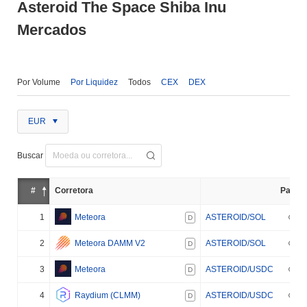
Asteroid The Space Shiba Inu
Mercados
Por Volume
Por Liquidez
Todos
CEX
DEX
EUR
Buscar
#
Corretora
Par
1
Meteora
ASTEROID/SOL
D
2
Meteora DAMM V2
ASTEROID/SOL
D
3
Meteora
ASTEROID/USDC
D
4
Raydium (CLMM)
ASTEROID/USDC
D