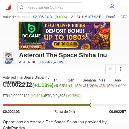
Valor de mercado:
€2,005.34 B
(0.49%)
Vol 24H:
€107.93 B
Domínio BTC:
Asteroid The Space Shiba Inu
ASTEROID
Classificação 1220
Asteroid The Space Shiba Inu
1h
24h
Semana
Mês
Ano
ASTEROID preço:
€0.002212
(+1.13%)
+0.65%
+1.13%
-31.29%
-28.16%
0.00%
ETH 0.00000133
(+0.70%)
BTC 0.0
393
(+0.75%)
7
€0.002103
Faixa de 24h
€0.002257
Operations on Asteroid The Space Shiba Inu provided by
CoinPaprika