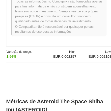
Todas as informações no Coinpaprika são fornecidas apenas
Space Shiba Inu está em
€27,066.70
, mostrando um declínio de
para fins informativos e não constituem aconselhamento
49.48%
em comparação com o dia anterior. Isso sugere uma
financeiro ou de investimento. Sempre realize sua própria
redução de curto prazo na atividade de negociação.
pesquisa (DYOR) e consulte um consultor financeiro
qualificado antes de tomar decisões de investimento.
Qual é o histórico da faixa de preço de Asteroid
The Space Shiba Inu?
O Coinpaprika não é responsável por quaisquer perdas
resultantes do uso dessas informações.
Máxima Histórica (ATH):
€0.015903
Mínima Histórica (ATL):
NaN
Asteroid The Space Shiba Inu está sendo negociado atualmente
Variação de preço:
High:
Low
~86.08%
abaixo de sua ATH .
1.56%
EUR 0.002257
EUR 0.00210
Qual é a capitalização de mercado atual de
Asteroid The Space Shiba Inu?
A capitalização de mercado de Asteroid The Space Shiba Inu é
aproximadamente
€2,212,074.00
, classificando-o em #1220
globalmente por tamanho de mercado. Este valor é calculado
com base em sua oferta circulante de 999 855 871 tokens
ASTEROID.
Métricas de Asteroid The Space Shiba
Como Asteroid The Space Shiba Inu está se
Inu (ASTEROID)
desempenhando em comparação com o mercado