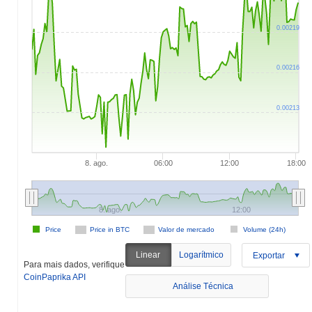
0.00219
0.00216
0.00213
8. ago.
06:00
12:00
18:00
8. ago.
12:00
Price
Price in BTC
Valor de mercado
Volume (24h)
Linear
Logarítmico
Exportar
Para mais dados, verifique
CoinPaprika API
Análise Técnica