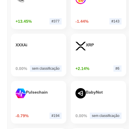
+13.45%
-1.44%
#377
#143
XXXAi
XRP
0.00%
+2.14%
sem classificação
#6
Pulsechain
BabyNot
-0.79%
0.00%
#194
sem classificação