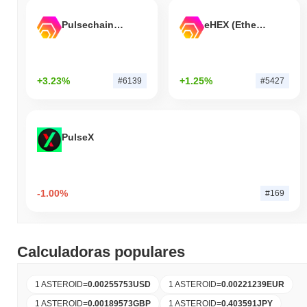
Pulsechain Bridged HEX (Pulsechain)
eHEX (Ethereum)
+3.23%
+1.25%
#6139
#5427
PulseX
-1.00%
#169
Calculadoras populares
1 ASTEROID
=
0.00255753
USD
1 ASTEROID
=
0.00221239
EUR
1 ASTEROID
=
0.00189573
GBP
1 ASTEROID
=
0.403591
JPY