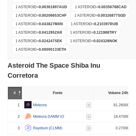
1 ASTEROID
=
0.00361897
AUD
1 ASTEROID
=
0.00356788
CAD
1 ASTEROID
=
0.00206653
CHF
1 ASTEROID
=
0.00326877
SGD
1 ASTEROID
=
0.043827
MXN
1 ASTEROID
=
0.210397
RUB
1 ASTEROID
=
0.041295
ZAR
1 ASTEROID
=
0.121988
TRY
1 ASTEROID
=
0.024247
SEK
1 ASTEROID
=
0.024328
NOK
1 ASTEROID
=
0.00000133
ETH
Asteroid The Space Shiba Inu
Corretora
#
Fonte
Volume 24h (%)
1
Meteora
81.260000%
D
2
Meteora DAMM V2
18.470000%
D
3
Raydium (CLMM)
0.270000%
D