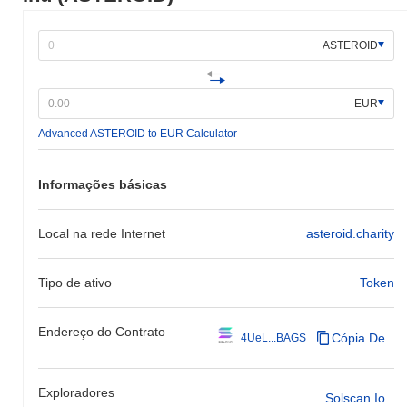
cripto mais amplo?
Nos últimos 7 dias, Asteroid The Space Shiba Inu caiu
31.29%
,
ASTEROID
ficando abaixo do mercado cripto geral que registrou um ganho de
0.49%
. Isso indica um atraso temporário na ação de preço de
ASTEROID em relação ao momentum do mercado mais amplo.
EUR
Advanced ASTEROID to EUR Calculator
Informações básicas
Local na rede Internet
asteroid.charity
Tipo de ativo
Token
Endereço do Contrato
Cópia De
4UeL...BAGS
Exploradores
Solscan.io