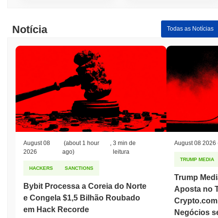
Notícia
Todas as Notícias
August 08
(about 1 hour
,
3 min de
August 08 2026
2026
ago)
leitura
TRUMP MEDIA
HACKERS
SANCTIONS
Trump Medi
Bybit Processa a Coreia do Norte
Aposta no 
e Congela $1,5 Bilhão Roubado
Crypto.com
em Hack Recorde
Negócios s