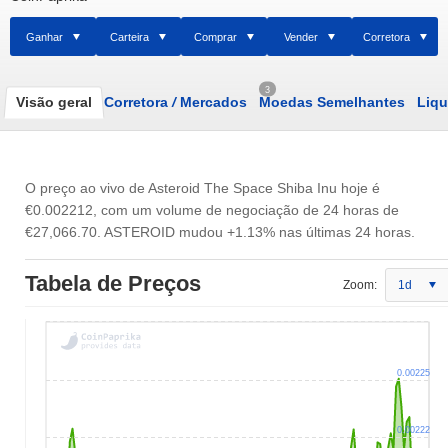
Ganhar
Carteira
Comprar
Vender
Corretora
3
Visão geral
Corretora
/
Mercados
Moedas Semelhantes
Liqu
O preço ao vivo de Asteroid The Space Shiba Inu hoje é
€0.002212
, com um volume de negociação de 24 horas de
€27,066.70
. ASTEROID mudou +1.13% nas últimas 24 horas.
Tabela de Preços
Zoom:
1d
0.00225
0.00222