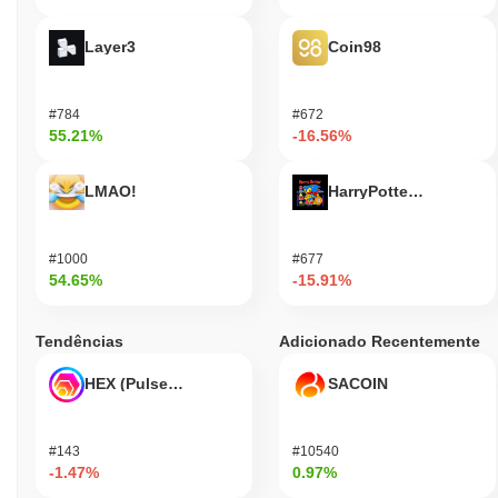
Layer3
Coin98
#784
#672
55.21%
-16.56%
LMAO!
HarryPotterObamaSoni
#1000
#677
54.65%
-15.91%
Tendências
Adicionado Recentemente
HEX (Pulsechain)
SACOIN
#143
#10540
-1.47%
0.97%