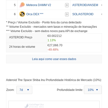
5
Meteora DAMM V2
ASTEROID/ANSEM
D
6
Orca DEX
***
SOL/ASTEROID
D
* Preço / Volume Excluído - Ponto fora da curva detectado
** Volume Excluído - mercados sem taxas e mineração de transações
*** Volume Excluído - sem dados novos para API de exchange
€0.002212
ASTEROID Preço
1.13%
€27,066.70
24 horas de volume
-49.48%
Leia aqui como usar esses dados
Asteroid The Space Shiba Inu Profundidade Histórica de Mercado (10%):
Zoom:
7d
Profundidade limite:
10%