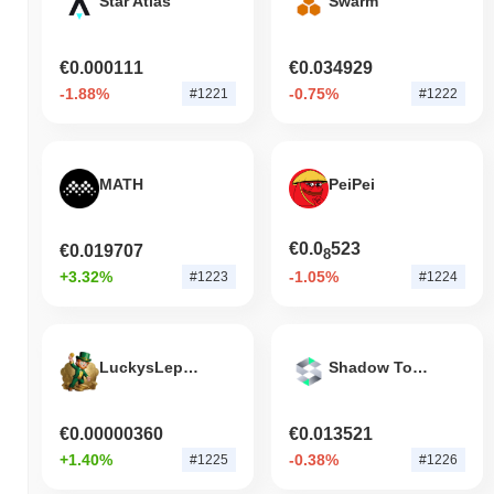
Star Atlas
Swarm
€0.000111
€0.034929
-1.88%
-0.75%
#1221
#1222
MATH
PeiPei
€0.0
523
€0.019707
8
+3.32%
-1.05%
#1223
#1224
LuckysLeprecoin
Shadow Token
€0.00000360
€0.013521
+1.40%
-0.38%
#1225
#1226