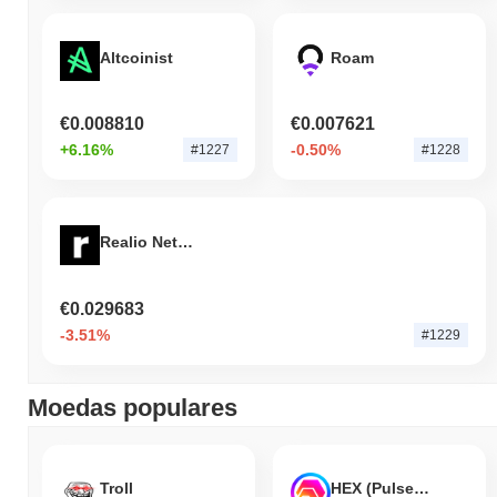
Altcoinist
Roam
€0.008810
€0.007621
+6.16%
-0.50%
#1227
#1228
Realio Network
€0.029683
-3.51%
#1229
Moedas populares
Troll
HEX (Pulsechain)