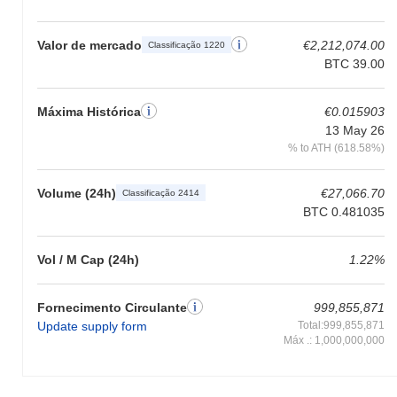
Valor de mercado
€2,212,074.00
Classificação 1220
BTC 39.00
Máxima Histórica
€0.015903
13 May 26
% to ATH (618.58%)
Volume (24h)
€27,066.70
Classificação 2414
BTC 0.481035
Vol / M Cap (24h)
1.22%
Fornecimento Circulante
999,855,871
Update supply form
Total:999,855,871
Máx .: 1,000,000,000