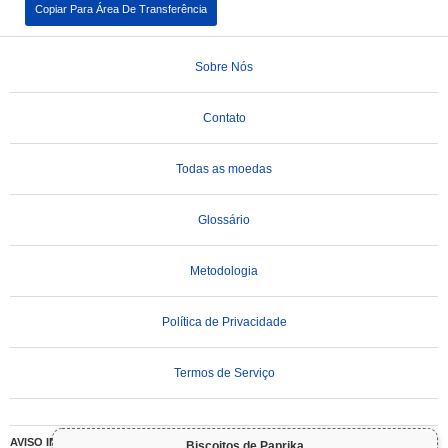
Copiar Para Área De Transferência
Sobre Nós
Contato
Todas as moedas
Glossário
Metodologia
Política de Privacidade
Termos de Serviço
AVISO IMPORTANTE:
As criptomoedas são altamente voláteis e envolvem riscos
Biscoitos de Paprika