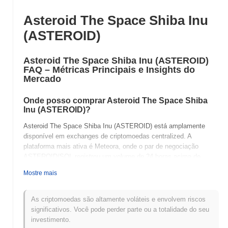
Asteroid The Space Shiba Inu
(ASTEROID)
Asteroid The Space Shiba Inu (ASTEROID)
FAQ – Métricas Principais e Insights do
Mercado
Onde posso comprar Asteroid The Space Shiba
Inu (ASTEROID)?
Asteroid The Space Shiba Inu (ASTEROID) está amplamente
disponível em exchanges de criptomoedas centralized. A
plataforma mais ativa é Meteora, onde o par de negociação
ASTEROID/SOL registrou um volume de 24 horas acima de
€21,807.73
. Outras exchanges incluem Meteora DAMM V2 e
Mostre mais
Meteora.
Qual é o volume de negociação diário atual de
As criptomoedas são altamente voláteis e envolvem riscos
Asteroid The Space Shiba Inu?
significativos. Você pode perder parte ou a totalidade do seu
investimento.
Nas últimas 24 horas, o volume de negociação de Asteroid The