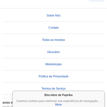
Sobre Nós
Contato
Todas as moedas
Glossário
Metodologia
Política de Privacidade
Termos de Serviço
Biscoitos de Paprika
Usamos cookies para melhorar sua experiência de navegação
...
AVISO IMPORTANTE:
As criptomoedas são altamente voláteis e envolvem riscos
More
significativos. Você pode perder parte ou todo o seu investimento. Todas as