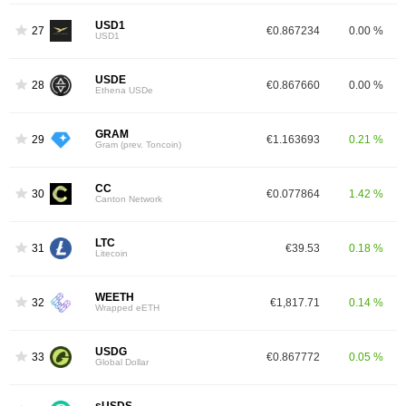
USD1
27
€0.867234
0.00 %
USD1
USDE
28
€0.867660
0.00 %
Ethena USDe
GRAM
29
€1.163693
0.21 %
Gram (prev. Toncoin)
CC
30
€0.077864
1.42 %
Canton Network
LTC
31
€39.53
0.18 %
Litecoin
WEETH
32
€1,817.71
0.14 %
Wrapped eETH
USDG
33
€0.867772
0.05 %
Global Dollar