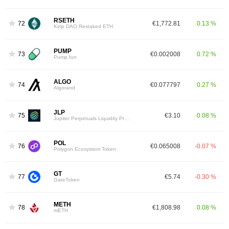
RSETH
72
€1,772.81
0.13 %
Kelp DAO Restaked ETH
PUMP
73
€0.002008
0.72 %
Pump.fun
ALGO
74
€0.077797
0.27 %
Algorand
JLP
75
€3.10
0.08 %
Jupiter Perpetuals Liquidity Provider Token
POL
76
€0.065008
-0.07 %
Polygon Ecosystem Token
GT
77
€5.74
-0.30 %
GateToken
METH
78
€1,808.98
0.08 %
mETH