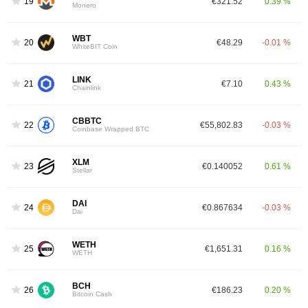
19
€321.52
0.39 %
Monero
WBT
20
€48.29
-0.01 %
WhiteBIT Coin
LINK
21
€7.10
0.43 %
Chainlink
CBBTC
22
€55,802.83
-0.03 %
Coinbase Wrapped BTC
XLM
23
€0.140052
0.61 %
Stellar
DAI
24
€0.867634
-0.03 %
Dai
WETH
25
€1,651.31
0.16 %
WETH
BCH
26
€186.23
0.20 %
Bitcoin Cash