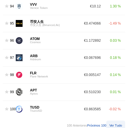
VVV
94
€10.12
1.30 %
Venice Token
币安人生
95
€0.474066
-1.49 %
币安人生 (BinanceLife)
ATOM
96
€1.172892
0.03 %
Cosmos
ARB
97
€0.067696
0.18 %
Arbitrum
FLR
98
€0.005147
0.14 %
Flare Network
APT
99
€0.510230
0.01 %
Aptos
TUSD
100
€0.863585
-0.02 %
TrueUSD
100 Anteriores
Próximos 100
Ver Tudo