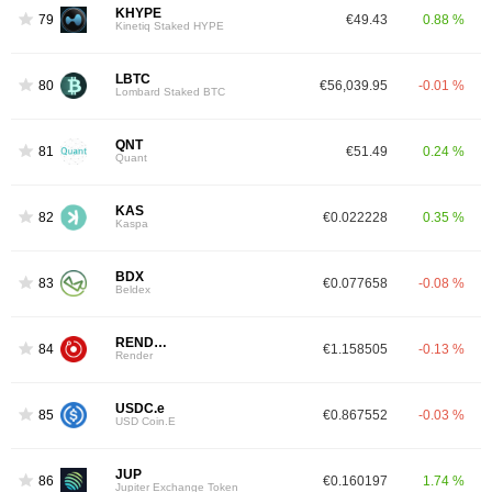
KHYPE
79
€49.43
0.88 %
Kinetiq Staked HYPE
LBTC
80
€56,039.95
-0.01 %
Lombard Staked BTC
QNT
81
€51.49
0.24 %
Quant
KAS
82
€0.022228
0.35 %
Kaspa
BDX
83
€0.077658
-0.08 %
Beldex
RENDER
84
€1.158505
-0.13 %
Render
USDC.e
85
€0.867552
-0.03 %
USD Coin.E
JUP
86
€0.160197
1.74 %
Jupiter Exchange Token