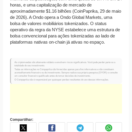
horas, e uma capitalização de mercado de
aproximadamente $1.16 bilhões (CoinPaprika, 29 de maio
de 2026). A Ondo opera a Ondo Global Markets, uma
bolsa de valores mobiliários tokenizados. O status
operativo da regra da NYSE estabelece uma estrutura de
bolsa convencional para ações tokenizadas ao lado de
plataformas nativas on-chain já ativas no espaço.
As criptomoedas são altamente voláteis e envolvem riscos significativos. Você pode perder parte ou a
totalidade do seu investimento.
Todas as informações no Coinpaprika são fornecidas apenas para fins informativos e não constituem
aconselhamento financeiro ou de investimento. Sempre realize sua própria pesquisa (DYOR) e consulte
um consultor financeiro qualificado antes de tomar decisões de investimento.
O Coinpaprika não é responsável por quaisquer perdas resultantes do uso dessas informações.
Compartilhar: