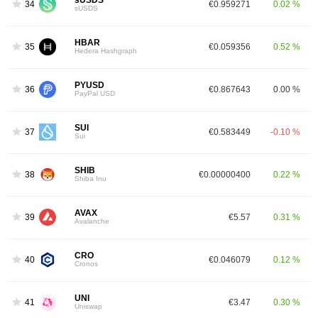
sUSDS
34
€0.959271
0.02 %
sUSDS
HBAR
35
€0.059356
0.52 %
Hedera Hashgraph
PYUSD
36
€0.867643
0.00 %
PayPal USD
SUI
37
€0.583449
-0.10 %
Sui
SHIB
38
€0.00000400
0.22 %
Shiba Inu
AVAX
39
€5.57
0.31 %
Avalanche
CRO
40
€0.046079
0.12 %
Cronos
UNI
41
€3.47
0.30 %
Uniswap