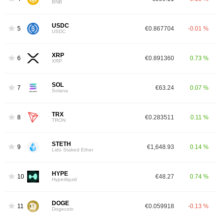
BNB
USDC
5
€0.867704
-0.01 %
USDC
XRP
6
€0.891360
0.73 %
XRP
SOL
7
€63.24
0.07 %
Solana
TRX
8
€0.283511
0.11 %
TRON
STETH
9
€1,648.93
0.14 %
Lido Staked Ether
HYPE
10
€48.27
0.74 %
Hyperliquid
DOGE
11
€0.059918
-0.13 %
Dogecoin