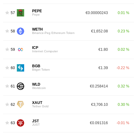
PEPE
57
€0.00000243
0.01 %
Pepe
WETH
58
€1,652.08
0.23 %
Binance-Peg Ethereum Token
ICP
59
€1.80
0.02 %
Internet Computer
BGB
60
€1.39
-0.22 %
Bitget Token
WLD
61
€0.258414
0.32 %
Worldcoin
XAUT
62
€3,706.10
0.30 %
Tether Gold
JST
63
€0.091316
-0.01 %
JUST