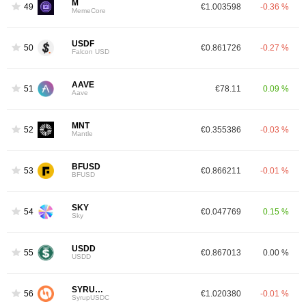
M
49
€1.003598
-0.36 %
MemeCore
USDF
50
€0.861726
-0.27 %
Falcon USD
AAVE
51
€78.11
0.09 %
Aave
MNT
52
€0.355386
-0.03 %
Mantle
BFUSD
53
€0.866211
-0.01 %
BFUSD
SKY
54
€0.047769
0.15 %
Sky
USDD
55
€0.867013
0.00 %
USDD
SYRUPUSDC
56
€1.020380
-0.01 %
SyrupUSDC