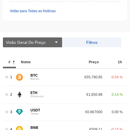
Voltar para Todas as Notícias
Visão Geral Do Preço
Filtros
#
Nome
Preço
1h
BTC
1
€55,790.85
-0.04 %
Bitcoin
ETH
2
€1,650.98
0.14 %
Ethereum
USDT
3
€0.867000
0.00 %
Tether
BNB
4
€509.11
-0.15 %