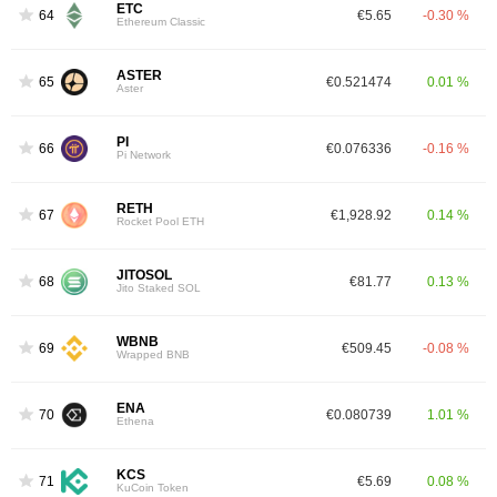
ETC
64
€5.65
-0.30 %
Ethereum Classic
ASTER
65
€0.521474
0.01 %
Aster
PI
66
€0.076336
-0.16 %
Pi Network
RETH
67
€1,928.92
0.14 %
Rocket Pool ETH
JITOSOL
68
€81.77
0.13 %
Jito Staked SOL
WBNB
69
€509.45
-0.08 %
Wrapped BNB
ENA
70
€0.080739
1.01 %
Ethena
KCS
71
€5.69
0.08 %
KuCoin Token