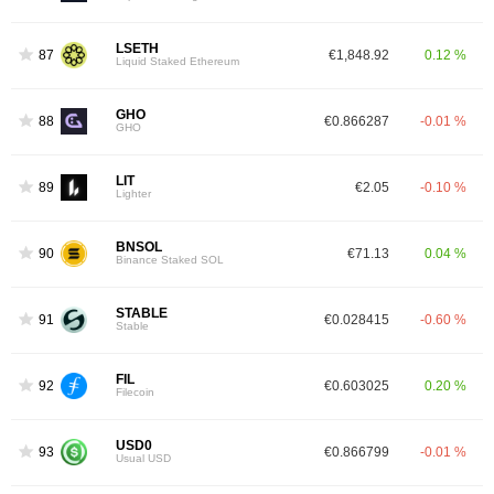
LSETH
87
€1,848.92
0.12 %
Liquid Staked Ethereum
GHO
88
€0.866287
-0.01 %
GHO
LIT
89
€2.05
-0.10 %
Lighter
BNSOL
90
€71.13
0.04 %
Binance Staked SOL
STABLE
91
€0.028415
-0.60 %
Stable
FIL
92
€0.603025
0.20 %
Filecoin
USD0
93
€0.866799
-0.01 %
Usual USD