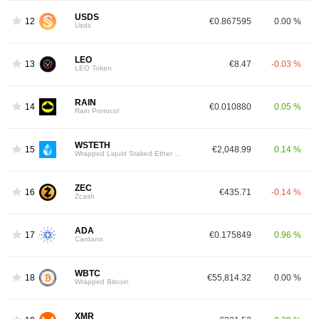
USDS
12
€0.867595
0.00 %
Usds
LEO
13
€8.47
-0.03 %
LEO Token
RAIN
14
€0.010880
0.05 %
Rain Protocol
WSTETH
15
€2,048.99
0.14 %
Wrapped Liquid Staked Ether 2.0
ZEC
16
€435.71
-0.14 %
Zcash
ADA
17
€0.175849
0.96 %
Cardano
WBTC
18
€55,814.32
0.00 %
Wrapped Bitcoin
XMR