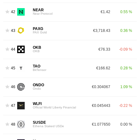
NEAR
42
€1.42
0.55 %
Near Protocol
PAXG
43
€3,718.43
0.36 %
PAX Gold
OKB
44
€76.33
-0.09 %
OKB
TAO
45
€166.62
0.28 %
BitTensor
ONDO
46
€0.304067
1.09 %
Ondo
WLFI
47
€0.045443
-0.22 %
Official World Liberty Financial
SUSDE
48
€1.077650
0.00 %
Ethena Staked USDe