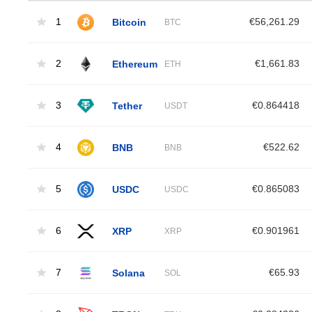
1
Bitcoin
€56,261.29
BTC
2
Ethereum
€1,661.83
ETH
3
Tether
€0.864418
USDT
4
BNB
€522.62
BNB
5
USDC
€0.865083
USDC
6
XRP
€0.901961
XRP
7
Solana
€65.93
SOL