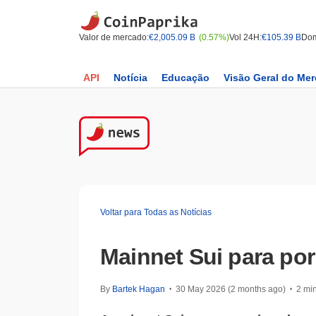
Valor de mercado:
€2,005.09 B
(0.57%)
Vol 24H:
€105.39 B
Dom
API
Notícia
Educação
Visão Geral do Me
Voltar para Todas as Notícias
Mainnet Sui para po
By
Bartek Hagan
30 May 2026 (2 months ago)
2 min
•
•