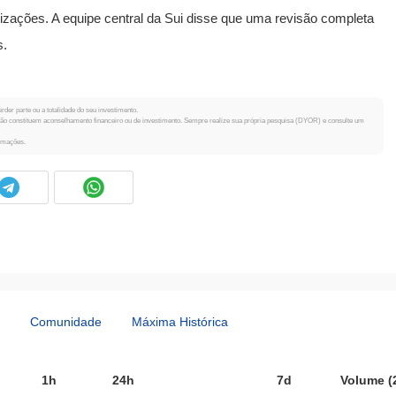
izações. A equipe central da Sui disse que uma revisão completa
s.
rder parte ou a totalidade do seu investimento.
 não constituem aconselhamento financeiro ou de investimento. Sempre realize sua própria pesquisa (DYOR) e consulte um
ormações.
Comunidade
Máxima Histórica
1h
24h
7d
Volume (