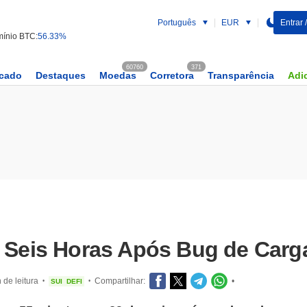
Português
EUR
Entrar 
ínio BTC:
56.33%
60760
371
rcado
Destaques
Moedas
Corretora
Transparência
Adic
r Seis Horas Após Bug de Carg
 de leitura
Compartilhar:
•
SUI
DEFI
•
•