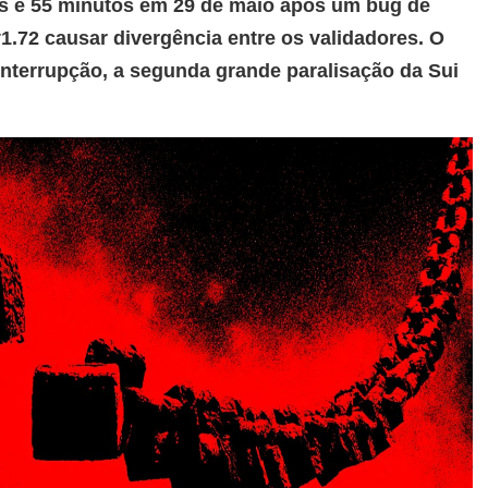
as e 55 minutos em 29 de maio após um bug de
v1.72 causar divergência entre os validadores. O
 interrupção, a segunda grande paralisação da Sui