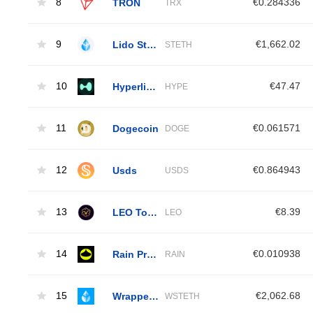
8
TRON
€0.284336
TRX
9
Lido Staked Ether
€1,662.02
STETH
10
Hyperliquid
€47.47
HYPE
11
Dogecoin
€0.061571
DOGE
12
Usds
€0.864943
USDS
13
LEO Token
€8.39
LEO
14
Rain Protocol
€0.010938
RAIN
15
Wrapped Liquid Staked Ether 2.0
€2,062.68
WSTETH