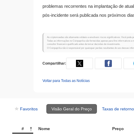
problemas recorrentes na implantação de atual
pós-incidente será publicada nos próximos dia
As criptomoedas são altamente voláteis e envolvem riscos significativos. Você pode pe
Todas as informações no Coinpaprika são fornecidas apenas para fins informativos e
consultor financeiro qualificado antes de tomar decisões de investimento.
O Coinpaprika não é responsável por quaisquer perdas resultantes do uso dessas inf
Compartilhar:
Voltar para Todas as Notícias
Favoritos
Visão Geral do Preço
Taxas de retorno
#
Nome
Preço