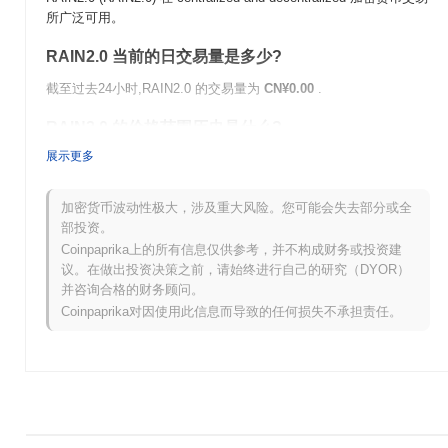
所广泛可用。
RAIN2.0 当前的日交易量是多少?
截至过去24小时,RAIN2.0 的交易量为
CN¥0.00
.
RAIN2.0 的价格范围历史是什么?
展示更多
历史最高价(ATH):
¥0.0
539
10
历史最低价(ATL):
CN¥0.00
加密货币波动性极大，涉及重大风险。您可能会失去部分或全
RAIN2.0 目前的交易价格低于其ATH
~0.45%
.
部投资。
Coinpaprika上的所有信息仅供参考，并不构成财务或投资建
与更广泛的加密市场相比,RAIN2.0 的表现如何?
议。在做出投资决策之前，请始终进行自己的研究（DYOR）
并咨询合格的财务顾问。
在过去7天里,RAIN2.0 上涨了
0.00%
,表现优于整体加密市场 其下
Coinpaprika对因使用此信息而导致的任何损失不承担责任。
跌了
0.66%
。这表明相对于更广泛的市场势头,RAIN2.0 的价格走
势表现强劲。