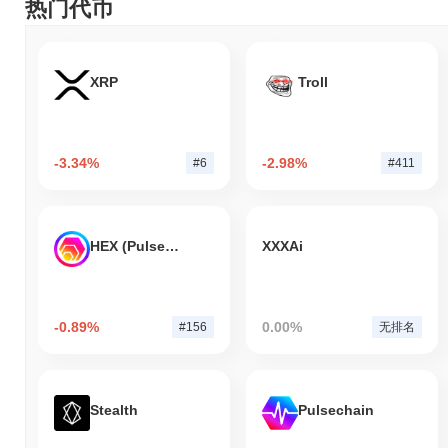
热门代币
XRP
Troll
-3.34%
-2.98%
#6
#411
HEX (Pulsechain)
XXXAi
-0.89%
0.00%
#156
无排名
Stealth
Pulsechain