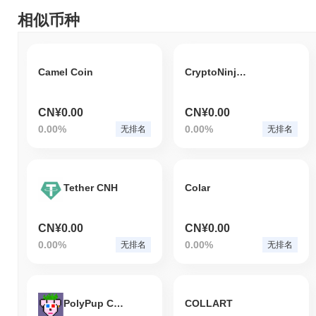
相似币种
Camel Coin
CryptoNinja Governance Token
CN¥0.00
CN¥0.00
0.00%
0.00%
无排名
无排名
Tether CNH
Colar
CN¥0.00
CN¥0.00
0.00%
0.00%
无排名
无排名
PolyPup Collar Token
COLLART