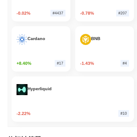
-0.02%
-0.78%
#4437
#207
Cardano
BNB
+8.40%
-1.43%
#17
#4
Hyperliquid
-2.22%
#10