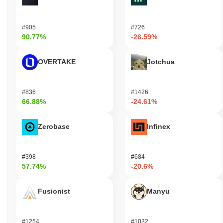
#905
#726
90.77%
-26.59%
OVERTAKE
Jotchua
#836
#1426
66.88%
-24.61%
Zerobase
Infinex
#398
#684
57.74%
-20.6%
Fusionist
Manyu
#1254
#1032