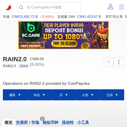
市值:
CN¥15,492.72 B
(-0.66%)
交易量 24H:
CN¥1,423.67 B
BTC市占率:
5
RAIN2.0
CN¥0.00
(0.00%)
RAIN2.0
无排名
Operations on RAIN2.0 provided by CoinPaprika
赚取
钱包
买
出售
交易
0
概览
交易所
/
市场
相似币种
流动性
小工具