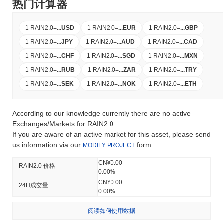
热门计算器
1 RAIN2.0
=
...
USD
1 RAIN2.0
=
...
EUR
1 RAIN2.0
=
...
GBP
1 RAIN2.0
=
...
JPY
1 RAIN2.0
=
...
AUD
1 RAIN2.0
=
...
CAD
1 RAIN2.0
=
...
CHF
1 RAIN2.0
=
...
SGD
1 RAIN2.0
=
...
MXN
1 RAIN2.0
=
...
RUB
1 RAIN2.0
=
...
ZAR
1 RAIN2.0
=
...
TRY
1 RAIN2.0
=
...
SEK
1 RAIN2.0
=
...
NOK
1 RAIN2.0
=
...
ETH
According to our knowledge currently there are no active
Exchanges/Markets for RAIN2.0.
If you are aware of an active market for this asset, please send
us information via our
form.
MODIFY PROJECT
CN¥0.00
RAIN2.0 价格
0.00%
CN¥0.00
24H成交量
0.00%
阅读如何使用数据