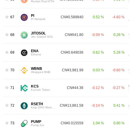
Rocket Pool ETH
PI
67
CN¥0.589840
0.52 %
-4.60 %
Pi Network
JITOSOL
68
CN¥641.80
-0.09 %
0.28 %
Jito Staked SOL
ENA
69
CN¥0.649036
0.62 %
5.28 %
Ethena
WBNB
70
CN¥3,981.99
0.03 %
-0.60 %
Wrapped BNB
KCS
71
CN¥44.36
-0.12 %
-0.27 %
KuCoin Token
RSETH
72
CN¥13,861.58
-0.14 %
0.41 %
Kelp DAO Restaked ETH
PUMP
73
CN¥0.015559
1.04 %
0.80 %
Pump.fun