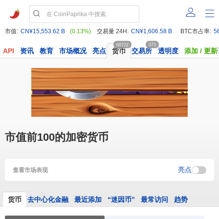
市值:
CN¥15,553.62 B
(0.13%)
交易量 24H:
CN¥1,606.58 B
BTC市占率:
5
60722
373
API
资讯
教育
市场概况
亮点
货币
交易所
透明度
添加 / 更新
市值前100的加密货币
亮点
查看市场表现
货币
去中心化金融
最近添加
“迷因币”
最常访问
趋势