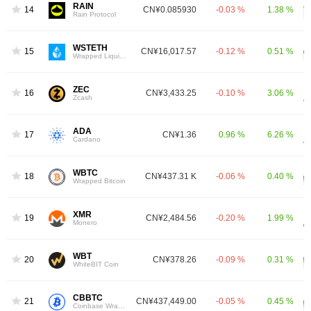
RAIN
14
CN¥0.085930
-0.03 %
1.38 %
Rain Protocol
WSTETH
15
CN¥16,017.57
-0.12 %
0.51 %
Wrapped Liquid Staked Ether 2.0
ZEC
16
CN¥3,433.25
-0.10 %
3.06 %
Zcash
ADA
17
CN¥1.36
0.96 %
6.26 %
Cardano
WBTC
18
CN¥437.31 K
-0.06 %
0.40 %
Wrapped Bitcoin
XMR
19
CN¥2,484.56
-0.20 %
1.99 %
Monero
WBT
20
CN¥378.26
-0.09 %
0.31 %
WhiteBIT Coin
CBBTC
21
CN¥437,449.00
-0.05 %
0.45 %
Coinbase Wrapped BTC