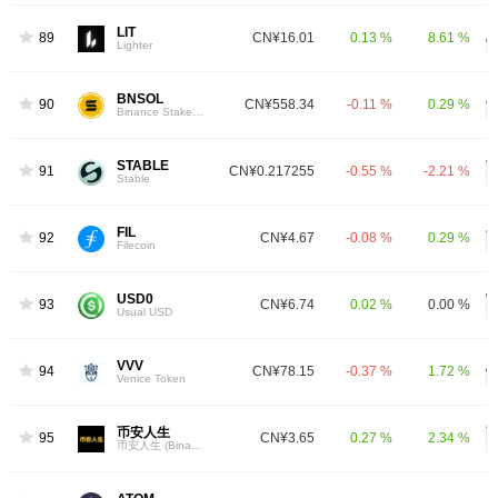
LIT
89
CN¥16.01
0.13 %
8.61 %
Lighter
BNSOL
90
CN¥558.34
-0.11 %
0.29 %
Binance Staked SOL
STABLE
91
CN¥0.217255
-0.55 %
-2.21 %
Stable
FIL
92
CN¥4.67
-0.08 %
0.29 %
Filecoin
USD0
93
CN¥6.74
0.02 %
0.00 %
Usual USD
VVV
94
CN¥78.15
-0.37 %
1.72 %
Venice Token
币安人生
95
CN¥3.65
0.27 %
2.34 %
币安人生 (BinanceLife)