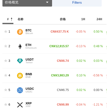
价格概览
Filters
#
名称
价格
1H
24H
BTC
1
CN¥437.75 K
-0.05 %
0.50 %
Bitcoin
ETH
2
CN¥12,915.57
-0.13 %
0.48 %
Ethereum
USDT
3
CN¥6.74
0.02 %
0.03 %
Tether
BNB
4
CN¥3,983.29
0.10 %
-0.56 %
BNB
USDC
5
CN¥6.75
0.02 %
0.00 %
USDC
XRP
6
CN¥6.99
-0.04 %
-1.21 %
XRP