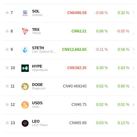
SOL
7
CN¥496.59
-0.08 %
0.32 %
Solana
TRX
8
CN¥2.21
0.06 %
-0.05 %
TRON
STETH
9
CN¥12,682.65
-0.11 %
0.58 %
Lido Staked Ether
HYPE
10
CN¥382.35
0.30 %
2.03 %
Hyperliquid
DOGE
11
CN¥0.469240
0.02 %
0.60 %
Dogecoin
USDS
12
CN¥6.75
0.02 %
0.01 %
Usds
LEO
13
CN¥65.89
0.03 %
0.13 %
LEO Token