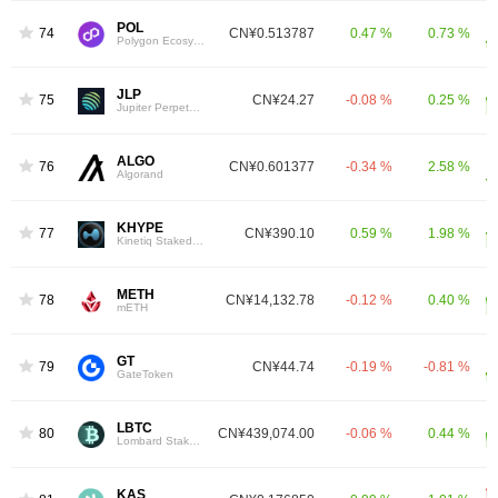
POL
74
CN¥0.513787
0.47 %
0.73 %
Polygon Ecosystem Token
JLP
75
CN¥24.27
-0.08 %
0.25 %
Jupiter Perpetuals Liquidity Provider Token
ALGO
76
CN¥0.601377
-0.34 %
2.58 %
Algorand
KHYPE
77
CN¥390.10
0.59 %
1.98 %
Kinetiq Staked HYPE
METH
78
CN¥14,132.78
-0.12 %
0.40 %
mETH
GT
79
CN¥44.74
-0.19 %
-0.81 %
GateToken
LBTC
80
CN¥439,074.00
-0.06 %
0.44 %
Lombard Staked BTC
KAS