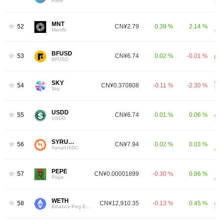
Aave
MNT
52
CN¥2.79
0.39 %
2.14 %
Mantle
BFUSD
53
CN¥6.74
0.02 %
-0.01 %
BFUSD
SKY
54
CN¥0.370808
-0.11 %
-2.30 %
Sky
USDD
55
CN¥6.74
0.01 %
0.06 %
USDD
SYRUPUSDC
56
CN¥7.94
0.02 %
0.03 %
SyrupUSDC
PEPE
57
CN¥0.00001899
-0.30 %
0.86 %
Pepe
WETH
58
CN¥12,910.35
-0.13 %
0.45 %
Binance-Peg Ethereum Token