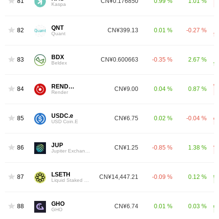
81
CN¥0.176850
0.99 %
1.01 %
Kaspa
QNT
82
CN¥399.13
0.01 %
-0.27 %
Quant
BDX
83
CN¥0.600663
-0.35 %
2.67 %
Beldex
RENDER
84
CN¥9.00
0.04 %
0.87 %
Render
USDC.e
85
CN¥6.75
0.02 %
-0.04 %
USD Coin.E
JUP
86
CN¥1.25
-0.85 %
1.38 %
Jupiter Exchange Token
LSETH
87
CN¥14,447.21
-0.09 %
0.12 %
Liquid Staked Ethereum
GHO
88
CN¥6.74
0.01 %
0.03 %
GHO