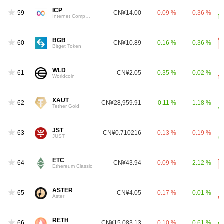
ICP
59
CN¥14.00
-0.09 %
-0.36 %
Internet Computer
BGB
60
CN¥10.89
0.16 %
0.36 %
Bitget Token
WLD
61
CN¥2.05
0.35 %
0.02 %
Worldcoin
XAUT
62
CN¥28,959.91
0.11 %
1.18 %
Tether Gold
JST
63
CN¥0.710216
-0.13 %
-0.19 %
JUST
ETC
64
CN¥43.94
-0.09 %
2.12 %
Ethereum Classic
ASTER
65
CN¥4.05
-0.17 %
0.01 %
Aster
RETH
66
CN¥15,083.13
-0.10 %
0.61 %