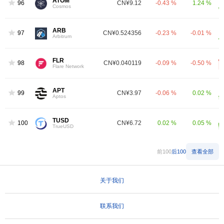
ATOM
96
CN¥9.12
-0.43 %
1.24 %
Cosmos
ARB
97
CN¥0.524356
-0.23 %
-0.01 %
Arbitrum
FLR
98
CN¥0.040119
-0.09 %
-0.50 %
Flare Network
APT
99
CN¥3.97
-0.06 %
0.02 %
Aptos
TUSD
100
CN¥6.72
0.02 %
0.05 %
TrueUSD
前100
后100
查看全部
关于我们
联系我们