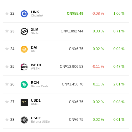
LINK
22
CN¥55.49
-0.08 %
1.06 %
Chainlink
XLM
23
CN¥1.092744
0.03 %
0.71 %
Stellar
DAI
24
CN¥6.75
0.02 %
0.02 %
Dai
WETH
25
CN¥12,906.53
-0.11 %
0.47 %
WETH
BCH
26
CN¥1,456.70
0.11 %
2.01 %
Bitcoin Cash
USD1
27
CN¥6.75
0.02 %
0.03 %
USD1
USDE
28
CN¥6.75
0.02 %
0.01 %
Ethena USDe