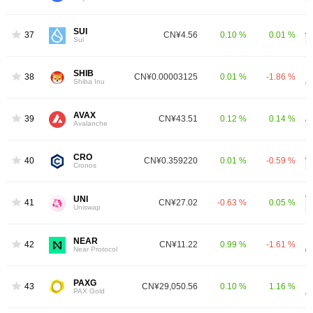
SUI
37
CN¥4.56
0.10 %
0.01 %
Sui
SHIB
38
CN¥0.00003125
0.01 %
-1.86 %
Shiba Inu
AVAX
39
CN¥43.51
0.12 %
0.14 %
Avalanche
CRO
40
CN¥0.359220
0.01 %
-0.59 %
Cronos
UNI
41
CN¥27.02
-0.63 %
0.05 %
Uniswap
NEAR
42
CN¥11.22
0.99 %
-1.61 %
Near Protocol
PAXG
43
CN¥29,050.56
0.10 %
1.16 %
PAX Gold