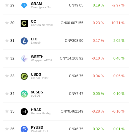
GRAM
29
CN¥9.05
0.19 %
-2.97 %
Gram (prev. Toncoin)
CC
30
CN¥0.607155
-0.23 %
-10.71 %
Canton Network
LTC
31
CN¥308.90
-0.17 %
2.02 %
Litecoin
WEETH
32
CN¥14,208.92
-0.10 %
0.48 %
Wrapped eETH
USDG
33
CN¥6.75
-0.04 %
-0.05 %
Global Dollar
sUSDS
34
CN¥7.47
0.05 %
0.10 %
sUSDS
HBAR
35
CN¥0.462149
-0.28 %
-0.10 %
Hedera Hashgraph
PYUSD
36
CN¥6.75
0.02 %
0.01 %
PayPal USD