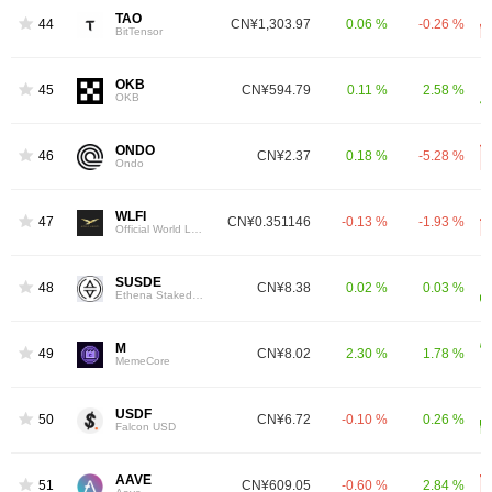
TAO
44
CN¥1,303.97
0.06 %
-0.26 %
BitTensor
OKB
45
CN¥594.79
0.11 %
2.58 %
OKB
ONDO
46
CN¥2.37
0.18 %
-5.28 %
Ondo
WLFI
47
CN¥0.351146
-0.13 %
-1.93 %
Official World Liberty Financial
SUSDE
48
CN¥8.38
0.02 %
0.03 %
Ethena Staked USDe
M
49
CN¥8.02
2.30 %
1.78 %
MemeCore
USDF
50
CN¥6.72
-0.10 %
0.26 %
Falcon USD
AAVE
51
CN¥609.05
-0.60 %
2.84 %