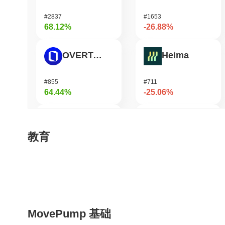
#2837
#1653
68.12%
-26.88%
OVERTAKE
Heima
#855
#711
64.44%
-25.06%
Cartesi
龙虾 (Lobster)
教育
#491
#575
52.74%
-19.41%
SKYAI
MYX Finance
MovePump 基础
#243
#826
49.35%
-17.87%