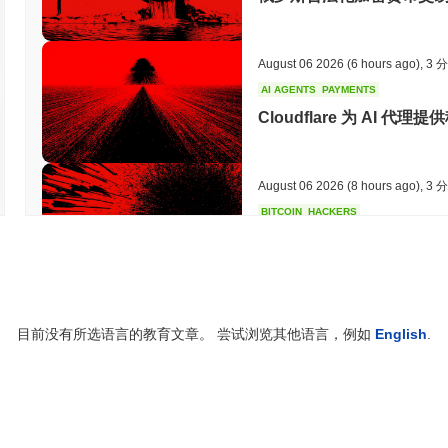
MovePump (MOVEPUMP) 常见问题 – 关键指
我在哪里可以购买 MovePump (MOVEPUMP)?
August 06 2026
(6 hours ago)
,
3 
MovePump (MOVEPUMP) 在 centralized and decentralize
AI AGENTS
PAYMENTS
MovePump 当前的日交易量是多少?
Cloudflare 为 AI 代
截至过去24小时,MovePump 的交易量为
CN¥0.00
.
August 06 2026
(8 hours ago)
,
3 
MovePump 的价格范围历史是什么?
BITCOIN
HACKERS
历史最高价(ATH):
CN¥0.287707
Boltz 在 AI 攻击者
历史最低价(ATL):
CN¥0.00
MovePump 目前的交易价格低于其ATH
~100.00%
.
August 06 2026
(10 hours ago)
,
3
与更广泛的加密市场相比,MovePump 的表现如何?
目前没有所选语言的教育文章。 尝试浏览其他语言，例如
English
.
CIRCLE
TOKENIZATION
在过去7天里,MovePump 上涨了
0.00%
,表现优于整体加密市场 其下
华尔街最大名字现已保障Cir
格走势表现强劲。
August 06 2026
(12 hours ago)
,
3