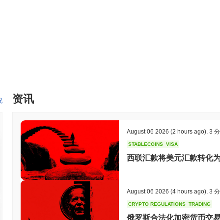
持网络运营的同时赚取奖励。此外，MovePump还集成到DeFi应
的能力。
MovePump仍然活跃或相关吗？
MovePump（MOVEPUMP）目前仍然活跃，正在持续开发并拥
与。开发者的定期更新表明这不是一个不活跃或被遗弃的项目。
MovePump是为谁设计的？
MovePump（MOVEPUMP）是为健身爱好者和游戏玩家社区构
锻炼时赚取收入的个人，以及有兴趣在MovePump生态系统内创建
资讯
况
使其成为那些希望将健身目标与区块链技术结合的理想选择。
MovePump是如何保障安全的？
August 06 2026
(2 hours ago)
,
3 
MovePump通过一种独特的共识机制来保障其网络安全，该机制结
STABLECOINS
VISA
根据其持有的股份进行选择，增强网络安全性和交易验证，从而提高Mo
西联汇款将美元汇款转化为即
中心化，还激励积极参与网络安全。
MovePump是否面临任何争议或风险？
MovePump面临着重大风险，包括极端波动性，这引发了投资者的担
August 06 2026
(4 hours ago)
,
3 
长期可行性的怀疑。与许多加密货币一样，这些因素增加了与MovePu
CRYPTO REGULATIONS
TRADING
俄罗斯合法化加密货币交易