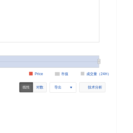
Price
市值
成交量（24H）
线性
对数
导出
技术分析