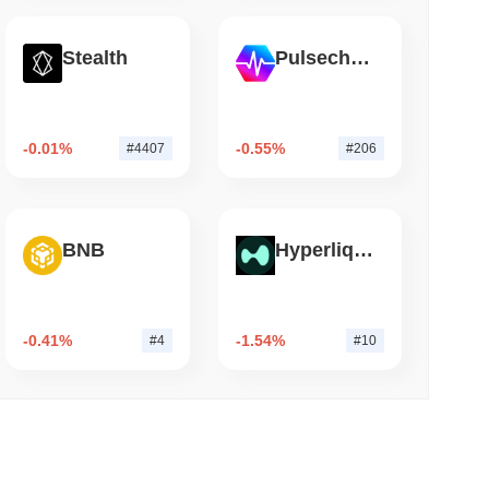
钟阅读
Stealth
Pulsechain
d Bitcoin转移至Chainlink，LayerZero迁移接
-0.01%
-0.55%
#4407
#206
BNB
Hyperliquid
-0.41%
-1.54%
#4
#10