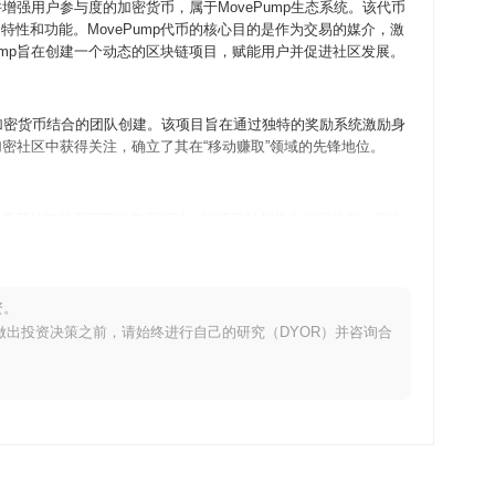
）并增强用户参与度的加密货币，属于MovePump生态系统。该代币
性和功能。MovePump代币的核心目的是作为交易的媒介，激
ump旨在创建一个动态的区块链项目，赋能用户并促进社区发展。
健身与加密货币结合的团队创建。该项目旨在通过独特的奖励系统激励身
加密社区中获得关注，确立了其在“移动赚取”领域的先锋地位。
容在其最新的路线图更新中有所概述。该项目计划推出增强功能，旨在
身应用的集成。社区目标集中在通过定期活动和合作伙伴关系增加
率和安全性，使MovePump在“移动赚取”领域中成为领先
式，同时利用区块链技术。
资。
。在做出投资决策之前，请始终进行自己的研究（DYOR）并咨询合
基于健身的奖励系统而独特，该系统激励用户在进行身体活动的同时赚
案例，使其不同于主要关注金融交易的典型加密货币。此外，
可扩展性。
，允许用户进行服务和产品的支付。它还提供质押机会，使持有者在支