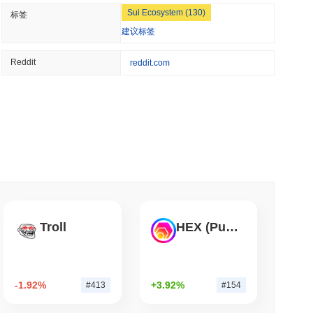
NS
Sui Ecosystem (130)
标签
GENIUS法案规则推迟至2027年
建议标签
Reddit
reddit.com
 分钟阅读
保管的情况下进行加密质押
钟阅读
证者奖励以将质押限制在50%
Troll
HEX (Pulsechain)
钟阅读
00 上链以供美国自托管钱包使用
-1.92%
+3.92%
#413
#154