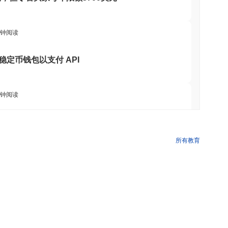
标与市场洞察
分钟阅读
d 加密货币交易所广泛可用。
理提供稳定币钱包以支付 API
分钟阅读
超越其团队后关闭了自己的比特币桥接
所有教育
 分钟阅读
跌了
0.42%
。这表明相对于更广泛的市场势头,MOVEPUMP 的价
cle的Arc区块链
 分钟阅读