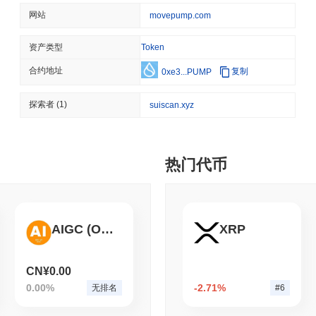
STABLECOINS
CRYPTO REGULATIO
网站
movepump.com
美国和英国加深稳定币对齐，
资产类型
Token
合约地址
复制
0xe3...PUMP
August 06 2026
(14 hours ago)
,
3
CRYPTO SERVICES
BANKS
探索者
(1)
suiscan.xyz
BNY希望机构在不离开其
August 05 2026
(1 day ago)
,
3 分
热门代币
ETHEREUM
DEFI
以太坊研究人员希望燃烧验
AIGC (Ordinals)
XRP
August 05 2026
(1 day ago)
,
3 分
TOKENIZATION
CIRCLE
CN¥0.00
Dinari 将整个 S&P 5
0.00%
-2.71%
无排名
#6