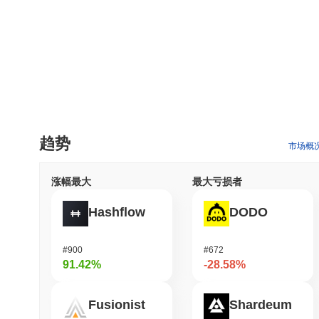
趋势
市场概
涨幅最大
最大亏损者
Hashflow
DODO
#900
#672
91.42%
-28.58%
Fusionist
Shardeum