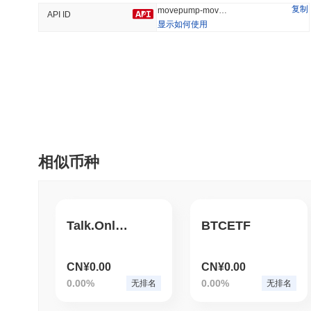
复制
movepump-movepump
API ID
显示如何使用
趋势
最近添加
Hyperliquid
SACOIN
#10
#6037
-1.54%
-2.19%
相似币种
Talk.Online
BTCETF
CN¥0.00
CN¥0.00
0.00%
0.00%
无排名
无排名