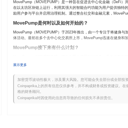
MovePump（MOVEPUMP）是一种旨在促进去中心化金融（DeFi
在以太坊区块链上运行，利用其强大的智能合约功能为用户提供独特的特
励用户参与平台并启用治理机制。通过整合社交和金融元素，MoveP
MovePump是何时以及如何开始的？
MovePump（MOVEPUMP）于2023年推出，由一个专注于将
体活动。最初在多个去中心化交易所上市，MovePump迅速在健身和
MovePump接下来有什么计划？
MovePump（MOVEPUMP）正在为重大进展做好准备，具体内
改善用户体验并扩展其生态系统，包括推出去中心化市场和与流行健
展示更多
参与度，营造一个充满活力的用户环境。即将进行的升级预计将提高交易效
者。随着项目的发展，旨在创造更强大的使用案例，激励健康生活方
加密货币波动性极大，涉及重大风险。您可能会失去部分或全部投
MovePump有什么独特之处？
Coinpaprika上的所有信息仅供参考，并不构成财务或投资建议
格的财务顾问。
MovePump（MOVEPUMP）与其他加密货币相比，因其创新的
Coinpaprika对因使用此信息而导致的任何损失不承担责任。
取代币。这一突出技术通过促进健康和福祉，整合了现实世界的使用
MovePump采用权益证明共识机制，提高了其生态系统的能源效率和
你可以用MovePump做什么？
MovePump（MOVEPUMP）主要作为其生态系统内的实用代币