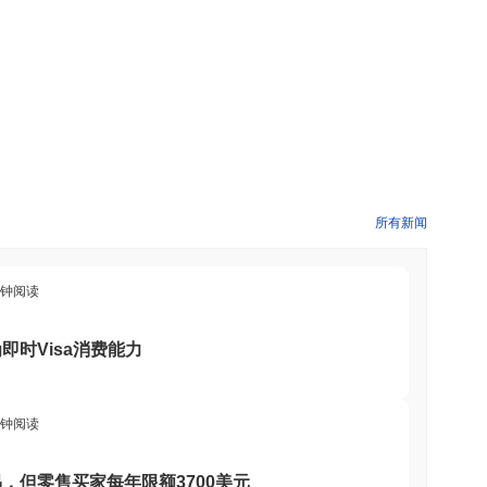
用和治理机制中，赋予用户参与决策过程和访问各种去中心化金融服务
有一个专注的社区。该项目仍在多个交易所交易，表明持续的兴趣和参
建的，将身体活动与加密货币奖励结合在一起。其目标受众包括希望在
创新应用的开发者。该平台旨在吸引对健康和福祉充满热情的用户，
所有新闻
分钟阅读
合了权益证明和创新的验证者设置，确保强大的区块链保护。验证者
vePump生态系统的整体完整性和效率。这种方法不仅促进了去
时Visa消费能力
忧。此外，围绕潜在安全事件和“拉地毯”指控的争议也导致了对其
分钟阅读
mp相关的整体风险。
，但零售买家每年限额3700美元