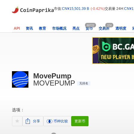
市值:
CN¥15,501.39 B
(-0.42%)
交易量 24H:
CN¥1,
60722
374
API
资讯
教育
市场概况
亮点
货币
交易所
透明度
MovePump
MOVEPUMP
无排名
选项：
分享
币种比较
更新币