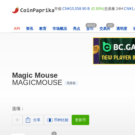
市值:
CN¥15,558.90 B
(0.30%)
交易量 24H:
CN¥1,
60724
373
API
资讯
教育
市场概况
亮点
货币
交易所
透明度
Magic Mouse
MAGICMOUSE
无排名
选项：
分享
币种比较
更新币
0