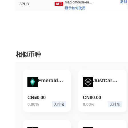
复制
magicmouse-magic-mouse
API ID
显示如何使用
趋势
最近添加
HEX (Pulsechain)
SACOIN
#147
#9772
8.93%
0.35%
相似币种
Emerald Nodes
JustCarbon Removal
CN¥0.00
CN¥0.00
0.00%
0.00%
无排名
无排名