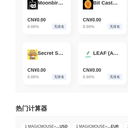
Moonbirds NFT Index by MEXC
Bit Castle War
CN¥0.00
CN¥0.00
0.00%
0.00%
无排名
无排名
Secret Shiba
LEAF (AVAX)
CN¥0.00
CN¥0.00
0.00%
0.00%
无排名
无排名
热门计算器
1 MAGICMOUSE
=
...
USD
1 MAGICMOUSE
=
...
EUR