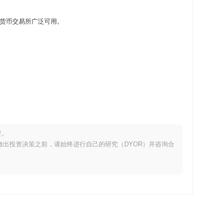
ized 加密货币交易所广泛可用。
资。
。在做出投资决策之前，请始终进行自己的研究（DYOR）并咨询合
上涨了
0.30%
。这表明相对于更广泛的市场势头,MAGICMOUSE