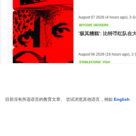
August 07 2026
(4 hours ago)
,
3 
BITCOIN
HACKERS
'极其糟糕': 比特币红队
August 06 2026
(16 hours ago)
,
3
STABLECOINS
VISA
西联汇款将美元汇款转化为即
August 06 2026
(18 hours ago)
,
3
目前没有所选语言的教育文章。 尝试浏览其他语言，例如
English
.
CRYPTO REGULATIONS
TRADING
俄罗斯合法化加密货币交易
August 06 2026
(20 hours ago)
,
3