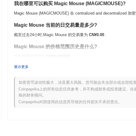
我在哪里可以购买 Magic Mouse (MAGICMOUSE)?
Magic Mouse (MAGICMOUSE) 在 centralized and decentral
Magic Mouse 当前的日交易量是多少?
截至过去24小时,Magic Mouse 的交易量为
CN¥0.00
.
Magic Mouse 的价格范围历史是什么?
历史最高价(ATH):
CN¥0.000848
历史最低价(ATL):
CN¥0.00
展示更多
Magic Mouse 目前的交易价格低于其ATH
~100.00%
.
加密货币波动性极大，涉及重大风险。您可能会失去部分或全部投
与更广泛的加密市场相比,Magic Mouse 的表现如何?
Coinpaprika上的所有信息仅供参考，并不构成财务或投资建议
格的财务顾问。
在过去7天里,Magic Mouse 上涨了
0.00%
,表现不及整体加密市场 其
Coinpaprika对因使用此信息而导致的任何损失不承担责任。
的价格走势暂时滞后。