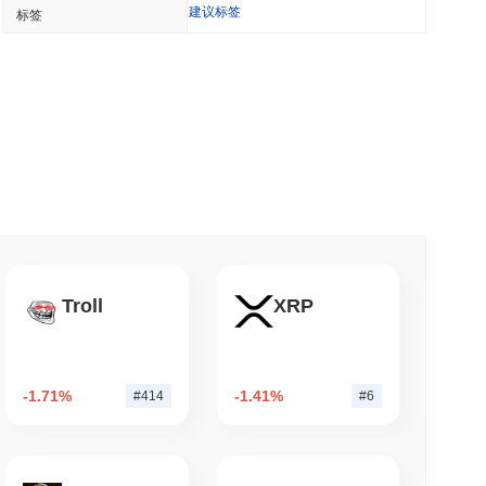
建议标签
标签
理提供稳定币钱包以支付 API
 分钟阅读
超越其团队后关闭了自己的比特币桥接
钟阅读
cle的Arc区块链
Troll
XRP
钟阅读
-1.71%
-1.41%
#414
#6
NS
GENIUS法案规则推迟至2027年