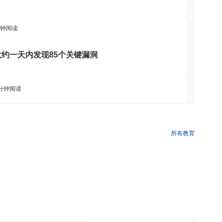
分钟阅读
在大约一天内发现85个关键漏洞
 分钟阅读
时Visa消费能力
所有教育
 分钟阅读
，但零售买家每年限额3700美元
 分钟阅读