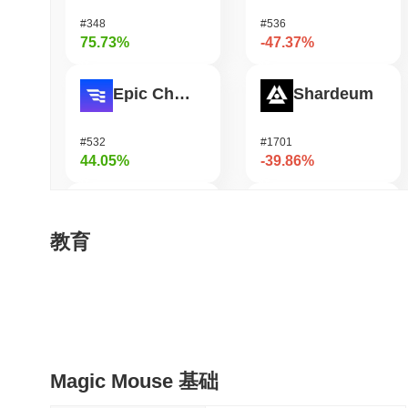
#348
#536
75.73%
-47.37%
Epic Chain
Shardeum
#532
#1701
44.05%
-39.86%
HarryPotterObamaSonic10Inu (ETH)
Heima
教育
#672
#687
40.09%
-31.99%
ETHGas
Synapse
Magic Mouse 基础
#372
#554
38.51%
-23.1%