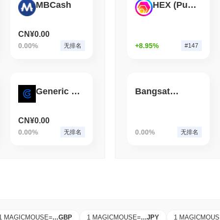
MBCash
HEX (Pulsechain)
August 06 2026
(1 day ago)
,
3 分
CRYPTO SERVICES
BANKS
BNY希望机构在不离开其
CN¥0.00
0.00%
+8.95%
无排名
#147
Generic Coin
Bangsat 666
CN¥0.00
0.00%
0.00%
无排名
无排名
1 MAGICMOUSE
=
...
GBP
1 MAGICMOUSE
=
...
JPY
1 MAGICMOUS