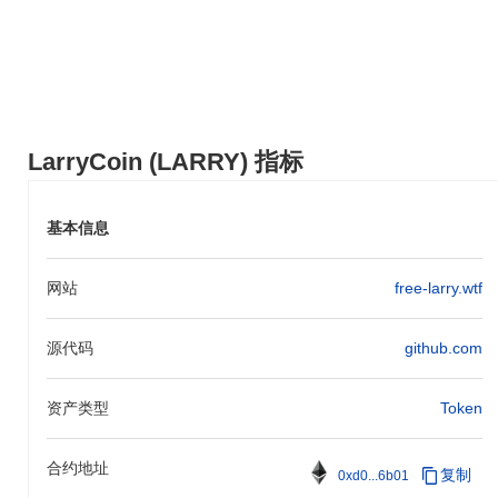
队正在与多个去中心化金融（DeFi）平台进行集成，预计将在未来
几个月内宣布合作伙伴关系。这些集成旨在扩大LarryCoin在DeFi生
态系统中的实用性，使用户能够以新的方式利用他们的持有资产。
这些倡议的进展将通过项目的官方路线图进行跟踪，以确保透明度
和社区参与，随着项目的发展而不断演变。
是什么让LarryCoin与众不同？
LarryCoin (LARRY) 指标
LarryCoin通过创新性地使用第二层扩展解决方案而脱颖而出，这种
设计提高了交易吞吐量并减少了延迟，相较于传统区块链架构更为
基本信息
高效。这种设计允许更快和更高效的交易，使其适合高交易量的应
用。 此外，LarryCoin结合了权益证明与委托治理的独特共识机
制，使代币持有者能够积极参与决策过程。这种治理模型促进了社
网站
free-larry.wtf
区参与，并确保开发方向与用户利益一致。 生态系统还通过与各种
去中心化应用和平台的战略合作伙伴关系得到了进一步丰富，增强
了互操作性并扩展了用例。LarryCoin还提供了开发者友好的工具，
源代码
github.com
包括SDK和API，便于第三方应用和服务的集成。这些元素共同为
LarryCoin在加密货币领域的独特角色做出了贡献，使其成为一个多
功能且以社区为驱动的项目。
资产类型
Token
你可以用LarryCoin做什么？
合约地址
复制
0xd0...6b01
LarryCoin在其生态系统内提供多种实用功能。LARRY代币主要用