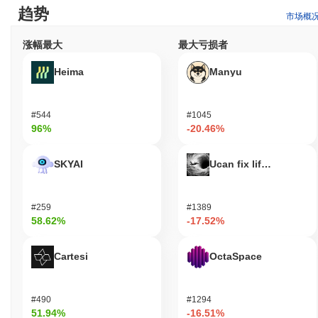
源，包括用户友好的钱包和API，以支持日常用户和开发者创建利
趋势
市场概
用该币功能的应用。 主要用户，如消费者，受益于该币的支付能
力，允许无缝交易和访问各种服务。开发者则能够在LarryCoin平台
涨幅最大
最大亏损者
上构建创新解决方案，利用提供的SDK和文档来增强他们的项目。
次要参与者，包括验证者和流动性提供者，通过质押和治理机制参
Heima
Manyu
与，贡献网络的安全性和决策过程。这种协作环境促进了一个强大
的生态系统，使所有参与者都能蓬勃发展并实现他们的目标。
LarryCoin是如何保障安全的？
#544
#1045
96%
-20.46%
LarryCoin使用权益证明（PoS）共识机制，验证者通过持有和质押
他们的代币来确认交易并维护网络完整性。这种模型相比传统的工
SKYAI
Ucan fix life in1day
作量证明系统，允许高效的交易处理和节能。该协议采用椭圆曲线
数字签名算法（ECDSA）进行身份验证和确保数据完整性，从而保
护交易免受伪造。 参与者的激励通过质押奖励对齐，验证者因其对
#259
#1389
网络的贡献而获得奖励。此外，该协议还包含惩罚机制，对恶意行
58.62%
-17.52%
为或未能正确验证交易的验证者进行惩罚，从而增强网络的安全性
和信任。 为了进一步增强安全性，LarryCoin定期进行审计，并建
立了治理流程，允许利益相关者参与决策。多样化的客户端实现也
Cartesi
OctaSpace
有助于网络的韧性，确保其能够抵御潜在的漏洞和攻击。
LarryCoin是否面临任何争议或风险？
#490
#1294
LarryCoin在2023年初面临了一些与社区治理争议相关的问题。社区
51.94%
-16.51%