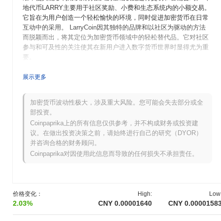
地代币LARRY主要用于社区奖励、小费和生态系统内的小额交易。
它旨在为用户创造一个轻松愉快的环境，同时促进加密货币在日常
互动中的采用。 LarryCoin因其独特的品牌和以社区为驱动的方法
而脱颖而出，将其定位为加密货币领域中的轻松替代品。它对社区
参与和可及性的关注使其在新用户进入数字货币世界时显得尤为重
要。
LarryCoin是何时以及如何开始的？
展示更多
LarryCoin于2021年3月起源，当时一组开发者发布了其白皮书，概
述了项目的愿景和技术规格。该项目于2021年6月推出了测试网，
加密货币波动性极大，涉及重大风险。您可能会失去部分或全
允许开发者和早期用户试验平台的功能和特性。在成功测试后，主
部投资。
网于2021年9月上线，标志着代币正式进入市场。 早期开发专注于
Coinpaprika上的所有信息仅供参考，并不构成财务或投资建
创建一个用户友好的生态系统，强调社区参与和去中心化金融
议。在做出投资决策之前，请始终进行自己的研究（DYOR）
（DeFi）应用。LarryCoin的初始分配通过公平启动模型于2021年
并咨询合格的财务顾问。
10月进行，旨在确保所有参与者的公平访问，而没有预挖或优先分
Coinpaprika对因使用此信息而导致的任何损失不承担责任。
配。这些基础步骤为LarryCoin的增长和社区驱动生态系统的建立奠
定了基础。
LarryCoin接下来有什么计划？
价格变化：
High:
Low
根据官方更新，LarryCoin正在为一项重要的协议升级做准备，旨在
2.03%
CNY 0.00001640
CNY 0.0000158
提高交易效率，计划于2024年第一季度进行。此次升级将专注于改
善可扩展性和降低交易费用，使网络对用户更具可及性。此外，团