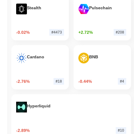
Stealth
Pulsechain
-0.02%
+2.72%
#4473
#208
Cardano
BNB
-2.76%
-0.44%
#18
#4
Hyperliquid
-2.89%
#10