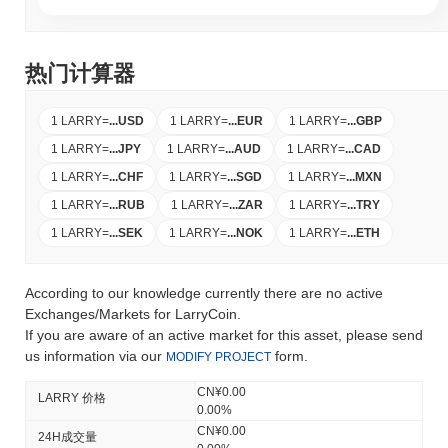
热门计算器
1 LARRY
=
...
USD
1 LARRY
=
...
EUR
1 LARRY
=
...
GBP
1 LARRY
=
...
JPY
1 LARRY
=
...
AUD
1 LARRY
=
...
CAD
1 LARRY
=
...
CHF
1 LARRY
=
...
SGD
1 LARRY
=
...
MXN
1 LARRY
=
...
RUB
1 LARRY
=
...
ZAR
1 LARRY
=
...
TRY
1 LARRY
=
...
SEK
1 LARRY
=
...
NOK
1 LARRY
=
...
ETH
According to our knowledge currently there are no active
Exchanges/Markets for LarryCoin.
If you are aware of an active market for this asset, please send
us information via our
form.
MODIFY PROJECT
CN¥0.00
LARRY 价格
0.00%
CN¥0.00
24H成交量