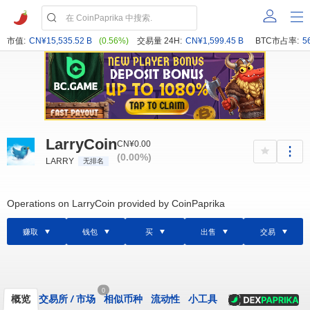
市值:
CN¥15,535.52 B
(0.56%)
交易量 24H:
CN¥1,599.45 B
BTC市占率:
5
LarryCoin
CN¥0.00
(0.00%)
LARRY
无排名
Operations on LarryCoin provided by CoinPaprika
赚取
钱包
买
出售
交易
0
概览
交易所
/
市场
相似币种
流动性
小工具