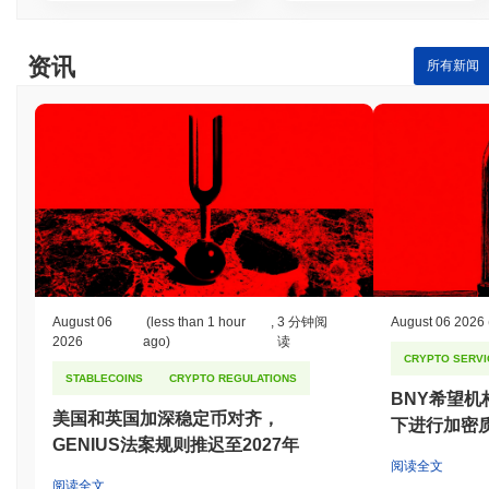
历史最高价(ATH):
CN¥0.000797
历史最低价(ATL):
CN¥0.00
资讯
所有新闻
LarryCoin 目前的交易价格低于其ATH
~97.96%
.
与更广泛的加密市场相比,LarryCoin 的表现如何?
在过去7天里,LarryCoin 上涨了
0.00%
,表现不及整体加密市场 其上
涨了
0.56%
。这表明相对于更广泛的市场势头,LARRY 的价格走势
暂时滞后。
August 06
(less than 1 hour
,
3 分钟阅
August 06 2026
2026
ago)
读
CRYPTO SERVI
STABLECOINS
CRYPTO REGULATIONS
BNY希望
美国和英国加深稳定币对齐，
下进行加密
GENIUS法案规则推迟至2027年
阅读全文
阅读全文