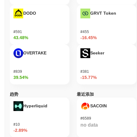
内的一个派系对开发资金分配的决策过程表示担忧，导致社区意见
分歧。团队通过实施更透明的治理框架来解决这一问题，允许社区
DODO
GRVT Token
对关键提案和预算分配进行投票。此举旨在增强持有者之间的信任
和参与。 此外，LarryCoin还遇到了区块链项目典型的技术风险，
包括智能合约中的潜在漏洞和定期安全审计的需求。开发团队承诺
#591
#455
进行持续审计，并建立了漏洞奖励计划，以鼓励社区参与识别和解
43.48%
-16.45%
决安全问题。与许多加密货币一样，持续的风险包括市场波动和监
管审查，团队旨在通过主动沟通和遵循最佳开发和安全实践来减轻
这些风险。
OVERTAKE
Seeker
LarryCoin (LARRY) 常见问题 – 关键指标与市
场洞察
#839
#381
39.54%
-15.77%
我在哪里可以购买 LarryCoin (LARRY)?
趋势
最近添加
LarryCoin (LARRY) 在 centralized and decentralized 加密货币交易
所广泛可用。
Hyperliquid
SACOIN
LarryCoin 当前的日交易量是多少?
#6589
截至过去24小时,LarryCoin 的交易量为
CN¥0.00
.
#10
no data
-2.89%
LarryCoin 的价格范围历史是什么?