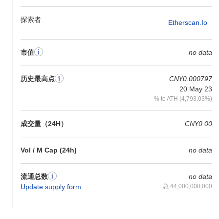
于交易和费用，使用户能够发送价值并与去中心化应用（dApps）
互动。持有者可以质押他们的代币以帮助保护网络，这也可能提供
探索者
赚取奖励的机会。此外，LARRY代币持有者可以参与治理提案和投
Etherscan.io
票，从而影响项目的方向。 对于开发者而言，LarryCoin提供了构
建dApps和集成的工具，促进了生态系统内的创新。该平台支持多
种钱包和市场，LARRY可以用于特定功能，如购买商品或服务、访
市值
no data
问高级功能或获得折扣。总体而言，LarryCoin旨在为用户、持有者
和开发者创造一个多功能的环境，增强其社区内的整体实用性和参
历史最高点
CN¥0.000797
与度。
20 May 23
LarryCoin仍然活跃或相关吗？
% to ATH (4,793.03%)
LarryCoin通过2023年9月宣布的最新治理提案保持活跃，旨在增强
社区参与并改善平台功能。当前开发专注于扩大其在去中心化金融
成交量（24H）
CN¥0.00
（DeFi）领域的实用性，并对其智能合约能力进行持续更新。该项
目在多个交易平台上保持存在，确保用户的流动性和可及性。此
Vol / M Cap (24h)
no data
外，LarryCoin已与多个DeFi项目建立了合作伙伴关系，促进了增强
其生态系统的集成。这些指标支持其在加密货币领域的持续相关
性，特别是在对DeFi解决方案的兴趣不断增长的情况下。
流通总数
no data
Update supply form
总:44,000,000,000
LarryCoin是为谁设计的？
LarryCoin是为消费者和开发者设计的，使他们能够参与去中心化经
济，同时促进生态系统内的交易和互动。它提供了基本工具和资