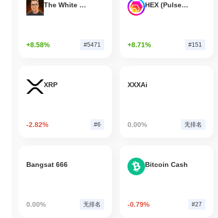
The White Bull
HEX (Pulsechain)
+8.58%
+8.71%
#5471
#151
XRP
XXXAi
-2.82%
0.00%
#6
无排名
Bangsat 666
Bitcoin Cash
0.00%
-0.79%
无排名
#27