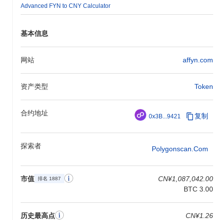
Advanced FYN to CNY Calculator
来的投资。 Affyn还强调互操作性，使用户能够与各种区块链网络
和应用程序连接，从而扩大其实用性和覆盖范围。该项目已与游戏
和区块链领域的关键参与者建立了合作关系，进一步巩固了其在市
基本信息
场中的地位，并通过多样化的工具和资源增强其生态系统。
你可以在Affyn上做什么？
网站
affyn.com
FYN代币在Affyn生态系统中具有多种实用功能。它主要用于交易和
费用，使用户能够与各种应用程序和服务互动。FYN持有者可以参
资产类型
Token
与质押，这不仅有助于保护网络，还提供了赚取奖励的机会。此
外，FYN持有者可能有机会参与治理活动，允许他们对影响项目方
向的提案进行投票。 对于开发者，Affyn提供了构建去中心化应用
合约地址
复制
0x3B...9421
程序（dApps）和集成的工具和资源，增强了生态系统的整体功
能。该平台支持各种钱包和市场，便于使用FYN进行特定功能，例
如购买游戏内资产或访问Affyn环境中的高级功能。总体而言，FYN
探索者
Polygonscan.com
代币在为用户、验证者和开发者提供互动和奖励体验方面发挥了关
键作用。
Affyn仍然活跃或相关吗？
市值
CN¥1,087,042.00
排名 1887
BTC 3.00
Affyn通过其最近的更新和持续的社区参与保持活跃。在2023年9
月，该项目宣布与一个游戏平台建立新的合作关系，旨在提升用户
体验并扩展其生态系统。开发工作目前专注于完善其增强现实功能
历史最高点
CN¥1.26