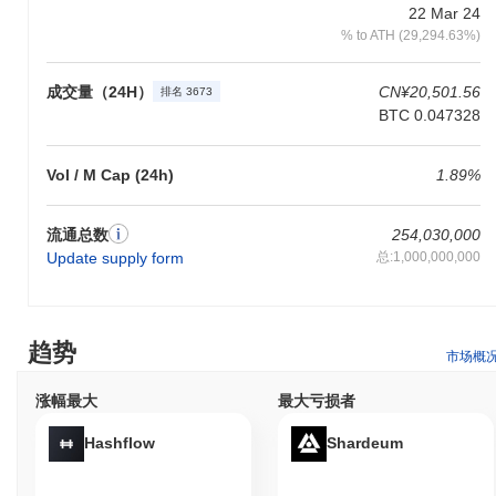
和增强用户在其元宇宙环境中的互动。 Affyn的治理模型也在积极
22 Mar 24
运作，社区正在讨论和投票提案，表明对去中心化决策的承诺。该
% to ATH (29,294.63%)
项目在多个主要交易所保持存在，确保用户的流动性和可访问性。
这些指标支持Affyn在区块链游戏和元宇宙领域的持续相关性，展示
成交量（24H）
CN¥20,501.56
了其适应性和在快速发展的市场中对创新的持续承诺。
排名 3673
BTC 0.047328
Affyn是为谁设计的？
Affyn是为消费者和游戏玩家设计的，使他们能够参与一个独特的元
Vol / M Cap (24h)
1.89%
宇宙体验，将游戏与现实世界的实用性结合起来。它提供了工具和
资源，包括用户友好的钱包和一个集成平台，以访问其生态系统内
的各种游戏和服务。该项目旨在创建一个充满活力的社区，用户可
流通总数
254,030,000
以在其中赚取奖励并参与互动体验。 次要参与者，如开发者和内容
Update supply form
总:1,000,000,000
创作者，可以利用Affyn的SDK和API在元宇宙中构建和增强应用程
序。这使他们能够通过创建新的游戏、功能和体验来为生态系统做
出贡献，丰富用户的参与。此外，验证者在维护网络的完整性和安
全性方面发挥着关键作用，参与治理和决策过程，塑造平台的未
趋势
市场概
来。总体而言，Affyn促进了一个支持用户和开发者在元宇宙中实现
目标的协作环境。
涨幅最大
最大亏损者
Affyn是如何保障安全的？
Hashflow
Shardeum
Affyn采用权益证明（PoS）共识机制，验证者负责确认交易并维护
网络的完整性。该模型允许参与者质押他们的代币，这不仅保护网