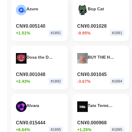
Azuro
Bop Cat
CN¥0.005140
CN¥0.001028
+1.51%
-9.95%
#1891
#1891
Dosa the Demon
BUY THE HAT
CN¥0.001048
CN¥0.001045
+2.43%
-3.67%
#1892
#1894
Alvara
Tate Terminal
CN¥0.015444
CN¥0.000968
+6.64%
+1.25%
#1895
#1895