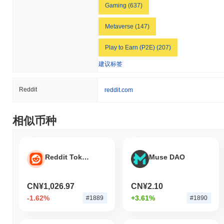
Gaming (637)
Metaverse (147)
Play to Earn (P2E) (207)
建议标签
Reddit
reddit.com
相似币种
Reddit Tokenized Stock (Ondo)
Muse DAO
CN¥1,026.97
CN¥2.10
-1.62%
+3.61%
#1889
#1890