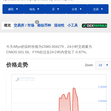
赚取
钱包
买
出售
交易
3
概览
交易所
/
市场
相似币种
流动性
小工具
今天Affyn的实时价格为
CN¥0.004279
，24小时交易量为
CN¥20,501.56
。FYN在过去24小时内变化了-0.87%。
价格走势
Zoom:
1d
0.00448
0.00444