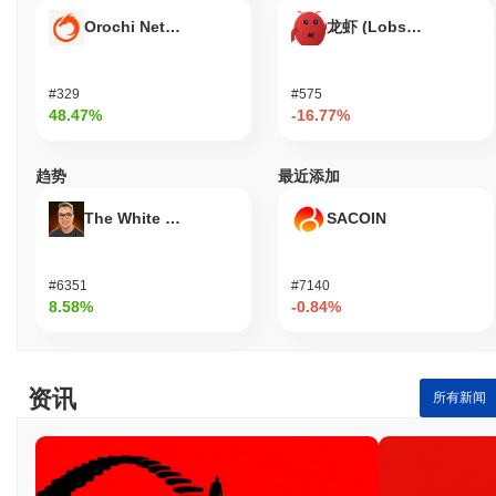
Orochi Network
龙虾 (Lobster)
Affyn (FYN) 在 centralized 加密货币交易所广泛可用。 最活跃的平
台是
Gate
,其中
FYN/USDT
交易对的24小时交易量超过
CN¥1,188.20
。 其他交易所包括 Uniswap V3 (Polygon) 和
QuickSwap V2。
#329
#575
48.47%
-16.77%
Affyn 当前的日交易量是多少?
截至过去24小时,Affyn 的交易量为
CN¥20,501.56
, 与前一天相比
趋势
最近添加
增加了
623.37%
。这表明交易活动短期增加。
The White Bull
SACOIN
Affyn 的价格范围历史是什么?
历史最高价(ATH):
CN¥1.26
#6351
#7140
历史最低价(ATL):
CN¥0.002846
8.58%
-0.84%
Affyn 目前的交易价格低于其ATH
~99.66%
.
Affyn 当前的市值是多少?
资讯
所有新闻
Affyn 的市值约为
CN¥1,087,042.00
,按市场规模在全球排名第 1887
位。该数字是根据其 254 030 000 个 FYN 代币的流通供应量计算
的。