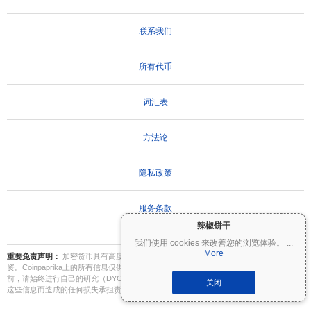
联系我们
所有代币
词汇表
方法论
隐私政策
服务条款
辣椒饼干
我们使用 cookies 来改善您的浏览体验。
...
More
重要免责声明：
加密货币具有高度波动性，存在重大风险。您可能会损失部分或全部投
资。Coinpaprika上的所有信息仅供参考，不构成财务或投资建议。在做出投资决策之
前，请始终进行自己的研究（DYOR）并咨询合格的财务顾问。Coinpaprika不对因使用
关闭
这些信息而造成的任何损失承担责任。