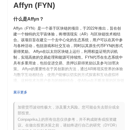
Affyn (FYN)
什么是Affyn？
Affyn（FYN）是一个基于区块链的项目，于2022年推出，旨在创
建一个独特的元宇宙体验，将增强现实（AR）与区块链技术相结
合。该项目旨在建立一个去中心化的生态系统，用户可以在其中参
与各种活动，包括游戏和社交互动，同时以其原生代币FYN的形式
获得奖励。 Affyn在以太坊区块链上运行，利用权益证明共识机
制，实现高效的交易处理和能源可持续性。FYN代币在生态系统中
具有多重用途，包括促进交易、质押以获得奖励以及参与治理决
策。 Affyn的重要性在于其创新的方法，通过AR将现实世界的体验
与数字互动相结合，使用户能够以切实的方式探索和互动虚拟环
境。这种技术与用户参与的独特结合，使Affyn在不断发展的区块链
元宇宙项目中成为一个值得关注的参与者。
展示更多
Affyn是何时以及如何开始的？
Affyn于2022年3月成立，创始团队发布了白皮书，概述了项目的愿
加密货币波动性极大，涉及重大风险。您可能会失去部分或全
景和框架。该项目于2022年6月推出了测试网，允许开发者和早期
部投资。
用户与平台互动并提供反馈。随后在2022年12月推出主网，标志着
Coinpaprika上的所有信息仅供参考，并不构成财务或投资建
其正式进入市场，使用户能够充分利用其功能。 早期开发专注于创
议。在做出投资决策之前，请始终进行自己的研究（DYOR）
建一个将增强现实与区块链技术相结合的独特生态系统，旨在增强