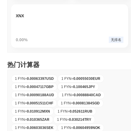
XNX
0.00%
无排名
热门计算器
1 FYN
=
0.00063397
USD
1 FYN
=
0.00055030
EUR
1 FYN
=
0.00047117
GBP
1 FYN
=
0.100465
JPY
1 FYN
=
0.00090188
AUD
1 FYN
=
0.00088840
CAD
1 FYN
=
0.00051511
CHF
1 FYN
=
0.00081384
SGD
1 FYN
=
0.010912
MXN
1 FYN
=
0.052611
RUB
1 FYN
=
0.010365
ZAR
1 FYN
=
0.030214
TRY
1 FYN
=
0.00603036
SEK
1 FYN
=
0.00604959
NOK