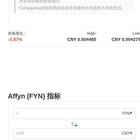
并咨询合格的财务顾问。
用户互动和参与。Affyn代币的初始分配通过公平启动模型于2023
Coinpaprika对因使用此信息而导致的任何损失不承担责任。
年1月进行，旨在确保参与者的公平访问。这些基础步骤为Affyn的
增长和社区驱动的生态系统的发展奠定了基础。
Affyn接下来有什么计划？
价格变化：
High:
Low
根据官方更新，Affyn正在为其移动游戏的推出做准备，该游戏预计
-0.87%
CNY 0.004485
CNY 0.00427
将在2024年第一季度首发。该游戏旨在集成增强现实（AR）功
能，增强用户在Affyn生态系统中的参与和互动。此外，Affyn计划
推出新的游戏内资产和角色，以扩展游戏体验，并为用户提供更多
互动和赚取机会。 进一步的计划包括与各种品牌和组织的合作，以
增强游戏的生态系统，目标是在2024年上半年。这些合作预计将改
善用户获取和留存，并扩大游戏的吸引力。Affyn将通过其官方渠道
跟踪这些里程碑的进展，确保透明度和社区参与开发过程。
Affyn的独特之处是什么？
Affyn (FYN) 指标
Affyn通过其独特的增强现实（AR）与区块链技术的整合而脱颖而
出，创造了一种融合数字和物理世界的沉浸式体验。这种创新的方
FYN
法使用户能够实时与虚拟角色和环境互动，增强用户的互动和参
与。该平台运行在专有区块链上，支持高交易吞吐量和低延迟，确
保用户的无缝体验。 此外，Affyn采用了“玩赚”模型，通过奖励激励
CNY
用户参与，促进了一个充满活力的生态系统。其治理模型是社区驱
动的，允许用户参与决策过程，从而增强用户的忠诚度和对平台未