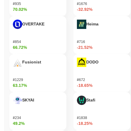
络，还激励他们诚实行事。该协议采用先进的加密技术，如椭圆曲
#935
#1676
线数字签名算法（ECDSA），以确保安全的身份验证和数据完整
70.02%
-32.92%
性。 通过质押奖励实现激励对齐，验证者因参与网络而获得奖励。
此外，系统还引入了削减机制，以惩罚恶意行为或未能履行职责的
OVERTAKE
Heima
验证者，从而抑制不诚实行为。 Affyn还通过定期审计和治理流程
强调安全性，这有助于识别漏洞并增强网络的整体韧性。多样化的
客户端实现进一步增强了其稳健性，确保网络在潜在攻击和故障面
#854
#716
前保持安全。
66.72%
-21.52%
Affyn是否面临任何争议或风险？
Fusionist
DODO
Affyn面临的一些风险主要与市场波动和监管审查有关，这在区块链
领域是常见的。该项目没有报告任何重大技术争议或安全事件，例
如影响其运营的漏洞或停机。然而，像许多加密货币项目一样，它
#1229
#672
面临持续的监管挑战，这可能影响其合规性和运营框架。 为应对潜
63.17%
-18.65%
在风险，Affyn实施了标准安全措施，包括定期审计和开发实践的透
明度。团队积极监测监管环境，以确保合规并减轻任何法律风险。
持续的风险包括市场波动和不断变化的监管环境，该项目旨在通过
SKYAI
Stafi
与利益相关者的持续互动和遵循最佳治理和安全实践来应对。
Affyn (FYN) 常见问题 – 关键指标与市场洞察
#234
#1838
49.2%
-18.25%
我在哪里可以购买 Affyn (FYN)?