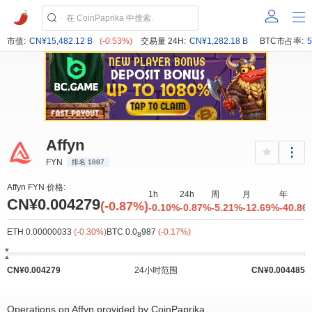
市值:
CN¥15,482.12 B
(-0.53%)
交易量 24H:
CN¥1,282.18 B
BTC市占率:
5
Affyn
FYN
排名 1887
Affyn FYN 价格:
1h
24h
周
月
年
CN¥0.004279
(-0.87%)
-0.10%
-0.87%
-5.21%
-12.69%
-40.86
ETH 0.00000033
(-0.30%)
BTC 0.0
987
(-0.17%)
8
CN¥0.004279
24小时范围
CN¥0.004485
Operations on Affyn provided by CoinPaprika