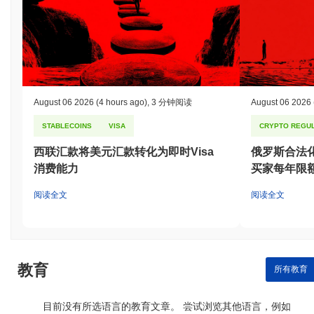
与更广泛的加密市场相比,Affyn 的表现如何?
在过去7天里,Affyn 下跌了
5.21%
,表现不及整体加密市场 其下跌了
0.53%
。这表明相对于更广泛的市场势头,FYN 的价格走势暂时滞
后。
August 06 2026
(4 hours ago)
,
3 分钟阅读
August 06 2026
STABLECOINS
VISA
CRYPTO REGUL
西联汇款将美元汇款转化为即时Visa
俄罗斯合法
消费能力
买家每年限额
阅读全文
阅读全文
教育
所有教育
目前没有所选语言的教育文章。 尝试浏览其他语言，例如