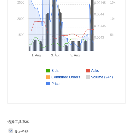
2500
15k
0.00445
0.0044
2000
10k
0.00435
1500
5k
0.0043
1. Aug
3. Aug
5. Aug
Bids
Asks
Combined Orders
Volume (24h)
Price
选择工具版本:
显示价格