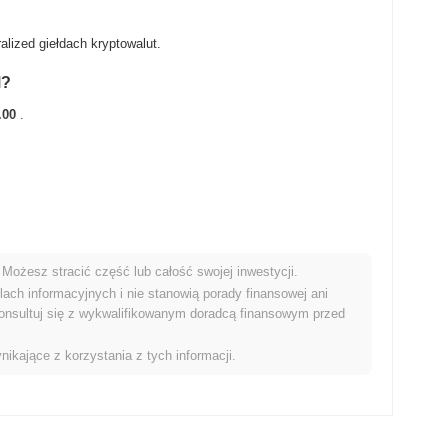
lized giełdach kryptowalut.
M?
.00
.
Możesz stracić część lub całość swojej inwestycji.
rynkiem kryptowalut?
ach informacyjnych i nie stanowią porady finansowej ani
onsultuj się z wykwalifikowanym doradcą finansowym przed
wyniki niż ogólny rynek kryptowalut który odnotował wzrost o
TM w stosunku do szerszego impulsu rynkowego.
nikające z korzystania z tych informacji.