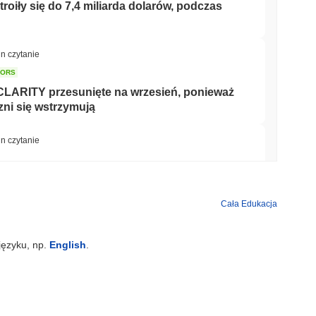
oiły się do 7,4 miliarda dolarów, podczas
in czytanie
TORS
CLARITY przesunięte na wrzesień, ponieważ
ni się wstrzymują
in czytanie
nizacji w saudyjskiej nieruchomości
Cała Edukacja
min czytanie
języku, np.
English
.
et do swojej brytyjskiej aplikacji
akcjami
 czytanie