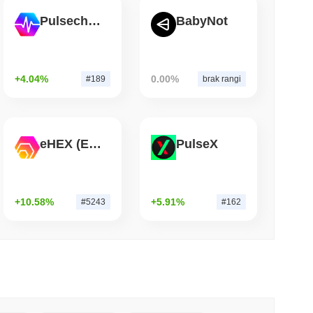
Pulsechain
BabyNot
 czytanie
ół Bitcoin Red zgłasza 85 krytycznych błędów
nia
+4.04%
0.00%
#189
brak rangi
eHEX (Ethereum)
PulseX
+10.58%
+5.91%
#5243
#162