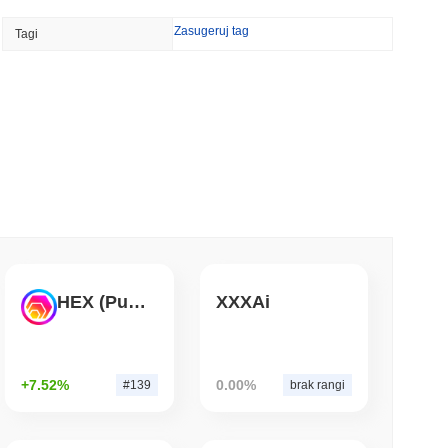
Zasugeruj tag
Tagi
ncję brokera-dealera w USA na akcje i ETF-y
 czytanie
TORS
 w miarę zbliżania się przerwy sierpniowej
 czytanie
wyścigu banków o tokenizację depozytów
HEX (Pulsechain)
XXXAi
 czytanie
+7.52%
0.00%
#139
brak rangi
nów dolarów, gdy gigant logistyczny AZ-COM
oin w jenach