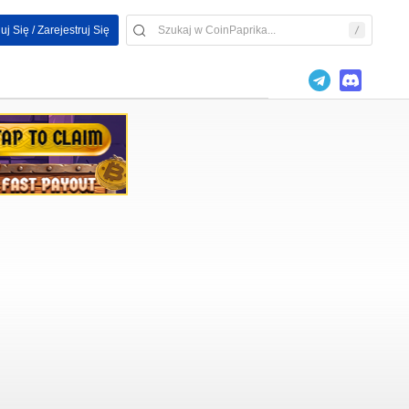
uj Się / Zarejestruj Się