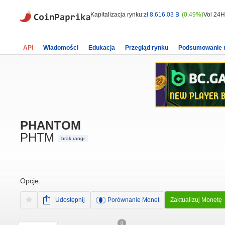
Kapitalizacja rynku:
zł 8,616.03 B
(0.49%)
Vol 24H
API
Wiadomości
Edukacja
Przegląd rynku
Podsumowanie 
PHANTOM
PHTM
brak rangi
Opcje:
Udostępnij
Porównanie Monet
Zaktualizuj Monetę
0