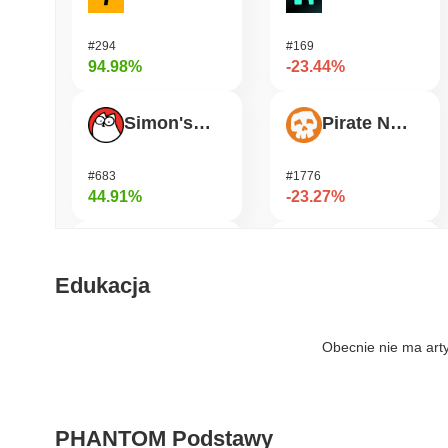
#294
#169
94.98%
-23.44%
Simon's Cat
Pirate Nation Token
#683
#1776
44.91%
-23.27%
Bluwhale
Humanity
Edukacja
#558
#190
39.4%
-18.28%
Obecnie nie ma art
Jotchua
Janction
PHANTOM Podstawy
#1316
#366