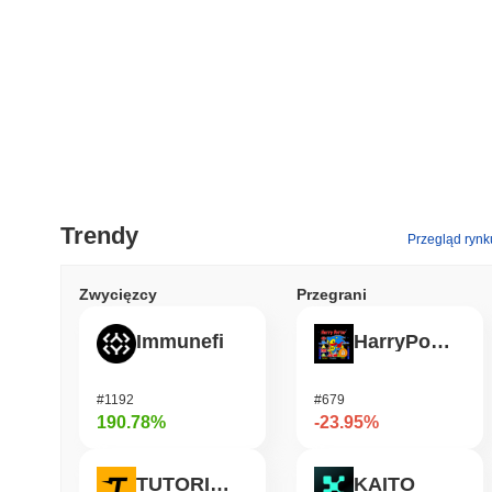
Trendy
Przegląd rynk
Zwycięzcy
Przegrani
Immunefi
HarryPotterObamaSonic10Inu (ETH)
#1192
#679
190.78%
-23.95%
TUTORIAL
KAITO