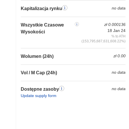
no data
Kapitalizacja rynku
zł 0.000136
Wszystkie Czasowe
18 Jan 24
Wysokości
% to ATH
(153,795,687,631,608.22%)
zł 0.00
Wolumen (24h)
no data
Vol / M Cap (24h)
no data
Dostępne zasoby
Update supply form