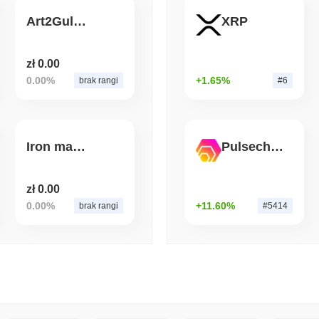
Art2Guluo Token
XRP
August 07 2026
(1 day ago)
,
3 min
BITCOIN
HACKERS
'Ekstremalnie złe': Zesp
zł 0.00
w ciągu około jednego d
0.00%
+1.65%
brak rangi
#6
Iron man coin
Pulsechain Bridged HEX (Pulsechain)
zł 0.00
0.00%
+11.60%
brak rangi
#5414