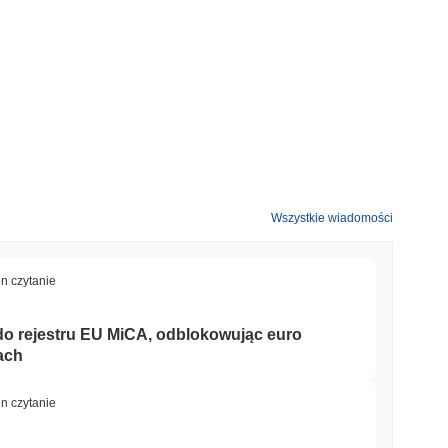
Wszystkie wiadomości
in czytanie
 do rejestru EU MiCA, odblokowując euro
ach
in czytanie