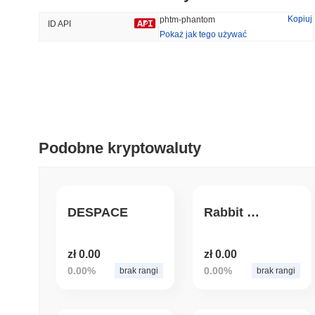
29.42%
-18.12%
Kopiuj
phtm-phantom
ID API
Pokaż jak tego używać
Trendy
Ostatnio Dodane
HEX (Pulsechain)
SACOIN
#139
#10469
7.52%
1.41%
Podobne kryptowaluty
DESPACE
Rabbit Share Coin
zł 0.00
zł 0.00
0.00%
0.00%
brak rangi
brak rangi