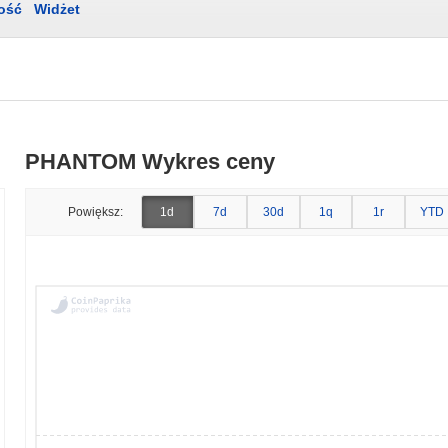
ość
Widżet
PHANTOM Wykres ceny
Powiększ:
1d
7d
30d
1q
1r
YTD