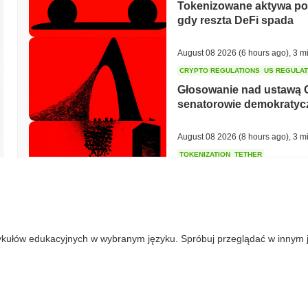
Tokenizowane aktywa potr
gdy reszta DeFi spada
August 08 2026
(6 hours ago)
,
3 m
CRYPTO REGULATIONS
US REGULA
Głosowanie nad ustawą 
senatorowie demokratycz
August 08 2026
(8 hours ago)
,
3 m
TOKENIZATION
TETHER
Tether stawia flagę toke
August 07 2026
(22 hours ago)
,
3 
ykułów edukacyjnych w wybranym języku. Spróbuj przeglądać w innym 
COINBASE
TRADING
Coinbase dodaje Wall Stre
kryptowalutowej z 4 000 
August 07 2026
(1 day ago)
,
3 min