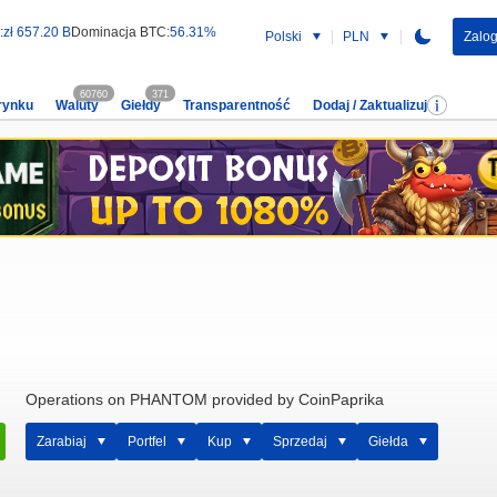
:
zł 657.20 B
Dominacja BTC:
56.31%
Polski
PLN
Zalog
60760
371
rynku
Waluty
Giełdy
Transparentność
Dodaj / Zaktualizuj
Operations on PHANTOM provided by CoinPaprika
Zarabiaj
Portfel
Kup
Sprzedaj
Giełda