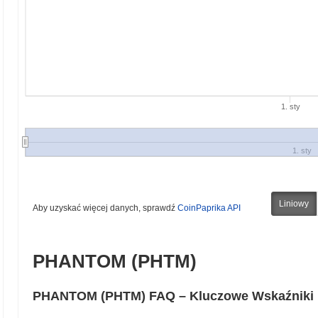
1. sty
1. sty
Liniowy
Aby uzyskać więcej danych, sprawdź
CoinPaprika API
PHANTOM (PHTM)
PHANTOM (PHTM) FAQ – Kluczowe Wskaźniki i