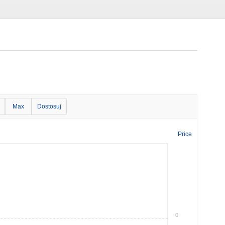
Max
Dostosuj
Price
0