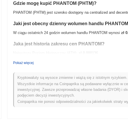
Gdzie mogę kupić PHANTOM (PHTM)?
PHANTOM (PHTM) jest szeroko dostępny na centralized and decentra
Jaki jest obecny dzienny wolumen handlu PHANTO
W ciągu ostatnich 24 godzin wolumen handlu PHANTOM wynosi
zł 0
Jaka jest historia zakresu cen PHANTOM?
Najwyższy Poziom Historyczny (ATH):
zł 0.000136
Najniższy Poziom Historyczny (ATL):
zł 0.00
Pokaż więcej
PHANTOM jest obecnie notowany
~100.00%
poniżej swojego ATH .
Kryptowaluty są wysoce zmienne i wiążą się z istotnym ryzykiem. 
Jak PHANTOM radzi sobie w porównaniu z szerszym 
Wszystkie informacje na Coinpaprika są podawane wyłącznie w cel
inwestycyjnej. Zawsze przeprowadzaj własne badania (DYOR) i sk
W ciągu ostatnich 7 dni PHANTOM zyskał
0.00%
, osiągając gorsze 
podjęciem decyzji inwestycyjnych.
0.49%
. Wskazuje to na tymczasowe opóźnienie w akcji cenowej PH
Coinpaprika nie ponosi odpowiedzialności za jakiekolwiek straty wy