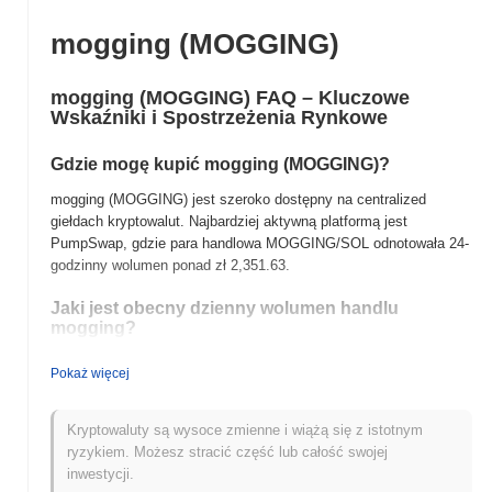
mogging (MOGGING)
mogging (MOGGING) FAQ – Kluczowe
Wskaźniki i Spostrzeżenia Rynkowe
Gdzie mogę kupić mogging (MOGGING)?
mogging (MOGGING) jest szeroko dostępny na centralized
giełdach kryptowalut. Najbardziej aktywną platformą jest
PumpSwap, gdzie para handlowa MOGGING/SOL odnotowała 24-
godzinny wolumen ponad
zł 2,351.63
.
Jaki jest obecny dzienny wolumen handlu
mogging?
W ciągu ostatnich 24 godzin wolumen handlu mogging wynosi
Pokaż więcej
zł 2,351.63
, pokazując spadek o
72.64%
w porównaniu z
poprzednim dniem. Sugeruje to krótkoterminowe zmniejszenie
aktywności handlowej.
Kryptowaluty są wysoce zmienne i wiążą się z istotnym
ryzykiem. Możesz stracić część lub całość swojej
Jaka jest historia zakresu cen mogging?
inwestycji.