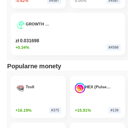
-0.62%
0.00%
#4587
#4587
GROWTH DeFi
zł 0.031698
+0.34%
#4588
Popularne monety
Troll
HEX (Pulsechain)
+16.19%
+15.91%
#375
#139