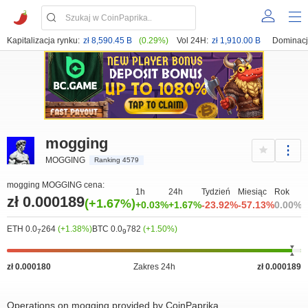
Kapitalizacja rynku:
zł 8,590.45 B
(0.29%)
Vol 24H:
zł 1,910.00 B
Dominacj
mogging
MOGGING
Ranking 4579
mogging MOGGING cena:
1h
24h
Tydzień
Miesiąc
Rok
zł 0.000189
(+1.67%)
+0.03%
+1.67%
-23.92%
-57.13%
0.00%
ETH 0.0
264
(+1.38%)
BTC 0.0
782
(+1.50%)
7
9
zł 0.000180
Zakres 24h
zł 0.000189
Operations on mogging provided by CoinPaprika