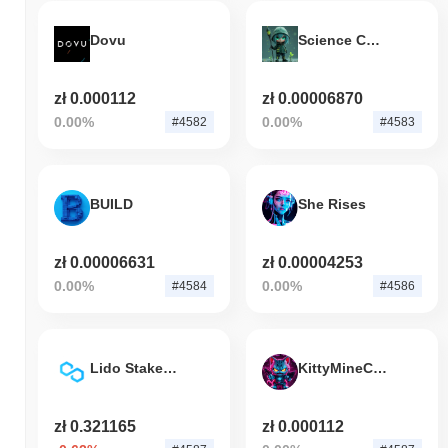
Dovu
Science Cult Mascot
zł 0.000112
zł 0.00006870
0.00%
0.00%
#4582
#4583
BUILD
She Rises
zł 0.00006631
zł 0.00004253
0.00%
0.00%
#4584
#4586
Lido Staked Matic
KittyMineCoin
zł 0.321165
zł 0.000112