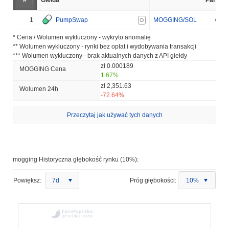
#
Giełda
Para
1
PumpSwap
MOGGING/SOL
D
* Cena / Wolumen wykluczony - wykryto anomalię
** Wolumen wykluczony - rynki bez opłat i wydobywania transakcji
*** Wolumen wykluczony - brak aktualnych danych z API giełdy
zł 0.000189
MOGGING Cena
1.67%
zł 2,351.63
Wolumen 24h
-72.64%
Przeczytaj jak używać tych danych
mogging Historyczna głębokość rynku (10%):
Powiększ:
7d
Próg głębokości:
10%