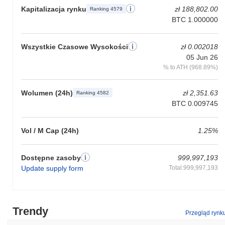
Kapitalizacja rynku
zł 188,802.00
Ranking 4579
BTC 1.000000
Wszystkie Czasowe Wysokości
zł 0.002018
05 Jun 26
% to ATH (968.89%)
Wolumen (24h)
zł 2,351.63
Ranking 4582
BTC 0.009745
Vol / M Cap (24h)
1.25%
Dostępne zasoby
999,997,193
Update supply form
Total:999,997,193
Trendy
Przegląd rynk