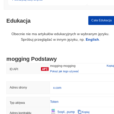
Edukacja
Cała Edukacja
Obecnie nie ma artykułów edukacyjnych w wybranym języku.
Spróbuj przeglądać w innym języku, np.
English
.
mogging Podstawy
mogging-mogging
Kopiuj
ID API
Pokaż jak tego używać
Adres strony
x.com
Token
Typ aktywa
5oq4...pump
Kopiuj
Adres kontraktu