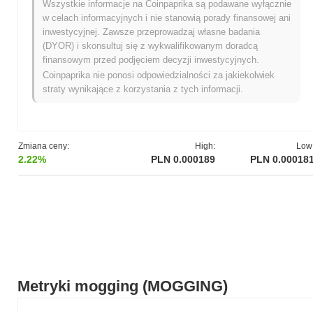
Wszystkie informacje na Coinpaprika są podawane wyłącznie
Najwyższy Poziom Historyczny (ATH):
zł 0.002018
w celach informacyjnych i nie stanowią porady finansowej ani
Najniższy Poziom Historyczny (ATL):
NaN
inwestycyjnej. Zawsze przeprowadzaj własne badania
(DYOR) i skonsultuj się z wykwalifikowanym doradcą
mogging jest obecnie notowany
~90.64%
poniżej swojego ATH .
finansowym przed podjęciem decyzji inwestycyjnych.
Coinpaprika nie ponosi odpowiedzialności za jakiekolwiek
Jaka jest obecna kapitalizacja rynkowa mogging?
straty wynikające z korzystania z tych informacji.
Kapitalizacja rynkowa mogging wynosi około
zł 188,802.00
,
plasując go na #4579 miejscu globalnie według wielkości rynku.
Ta liczba jest obliczana na podstawie podaży w obiegu
wynoszącej 999 997 193 tokenów MOGGING.
Zmiana ceny:
High:
Low
2.22%
PLN 0.000189
PLN 0.00018
Jak mogging radzi sobie w porównaniu z
szerszym rynkiem kryptowalut?
W ciągu ostatnich 7 dni mogging spadł o
23.92%
, osiągając
gorsze wyniki niż ogólny rynek kryptowalut który odnotował
wzrost o
0.29%
. Wskazuje to na tymczasowe opóźnienie w akcji
cenowej MOGGING w stosunku do szerszego impulsu
rynkowego.
Metryki mogging (MOGGING)