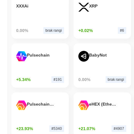
XXXAi
XRP
0.00%
+0.02%
brak rangi
#6
Pulsechain
BabyNot
+5.34%
0.00%
#191
brak rangi
Pulsechain Bridged HEX (Pulsechain)
eHEX (Ethereum)
+23.93%
+21.07%
#5340
#4907