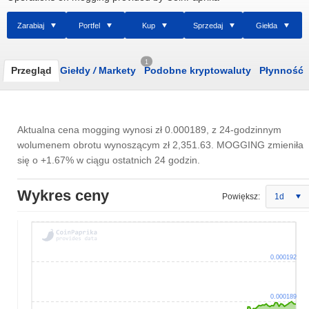
Zarabiaj
Portfel
Kup
Sprzedaj
Giełda
1
Przegląd
Giełdy
/
Markety
Podobne kryptowaluty
Płynność
Aktualna cena mogging wynosi
zł 0.000189
, z 24-godzinnym
wolumenem obrotu wynoszącym
zł 2,351.63
. MOGGING zmieniła
się o +1.67% w ciągu ostatnich 24 godzin.
Wykres ceny
Powiększ:
1d
0.000192
0.000189