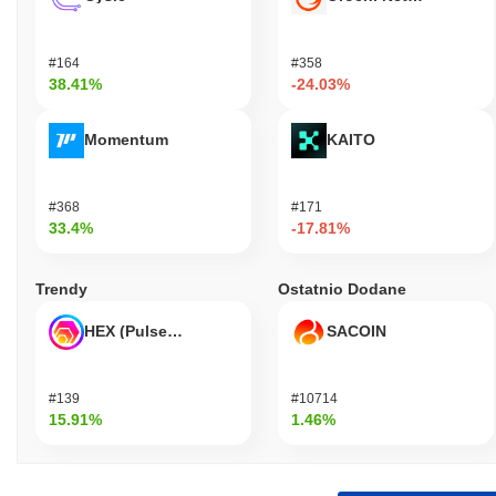
#164
#358
38.41%
-24.03%
Momentum
KAITO
#368
#171
33.4%
-17.81%
Trendy
Ostatnio Dodane
HEX (Pulsechain)
SACOIN
#139
#10714
15.91%
1.46%