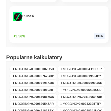
PulseX
+9.56%
#166
Popularne kalkulatory
1 MOGGING
=
0.00005082
USD
1 MOGGING
=
0.00004396
EUR
1 MOGGING
=
0.00003767
GBP
1 MOGGING
=
0.00801953
JPY
1 MOGGING
=
0.00007191
AUD
1 MOGGING
=
0.00007090
CAD
1 MOGGING
=
0.00004106
CHF
1 MOGGING
=
0.00006495
SGD
1 MOGGING
=
0.00087086
MXN
1 MOGGING
=
0.00418069
RUB
1 MOGGING
=
0.00082054
ZAR
1 MOGGING
=
0.00242395
TRY
1 MOGGING
=
0.00048181
SEK
1 MOGGING
=
0.00048341
NOK