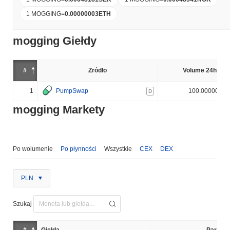
1 MOGGING
=
0.00000003
ETH
mogging Giełdy
#
Źródło
Volume 24h (%)
1
PumpSwap
100.000000%
D
mogging Markety
Po wolumenie
Po płynności
Wszystkie
CEX
DEX
PLN
Szukaj