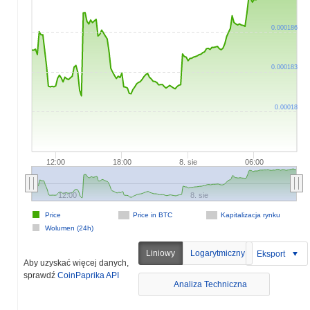
0.000186
0.000183
0.00018
12:00
18:00
8. sie
06:00
12:00
8. sie
Price
Price in BTC
Kapitalizacja rynku
Wolumen (24h)
Liniowy
Logarytmiczny
Eksport
Aby uzyskać więcej danych,
sprawdź
CoinPaprika API
Analiza Techniczna