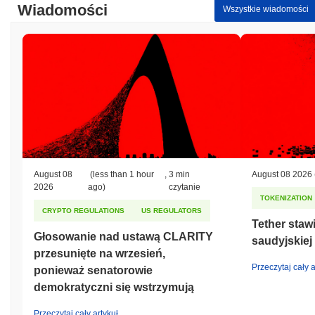
Wiadomości
Wszystkie wiadomości
August 08
(less than 1 hour
,
3 min
August 08 2026
2026
ago)
czytanie
TOKENIZATION
CRYPTO REGULATIONS
US REGULATORS
Tether stawi
Głosowanie nad ustawą CLARITY
saudyjskiej
przesunięte na wrzesień,
Przeczytaj cały a
ponieważ senatorowie
demokratyczni się wstrzymują
Przeczytaj cały artykuł