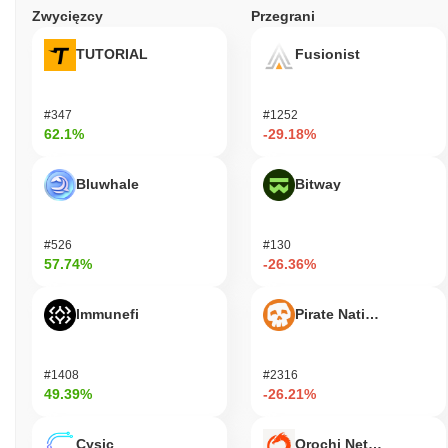
Zwycięzcy
Przegrani
TUTORIAL
Fusionist
#347
#1252
62.1%
-29.18%
Bluwhale
Bitway
#526
#130
57.74%
-26.36%
Immunefi
Pirate Nation Token
#1408
#2316
49.39%
-26.21%
Cysic
Orochi Network