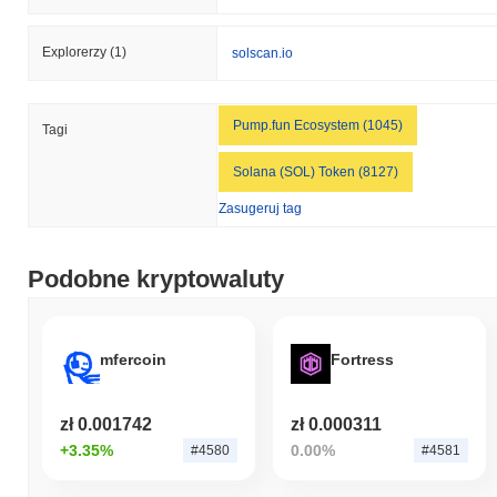
Explorerzy
(1)
solscan.io
Pump.fun Ecosystem (1045)
Tagi
Solana (SOL) Token (8127)
Zasugeruj tag
Podobne kryptowaluty
mfercoin
Fortress
zł 0.001742
zł 0.000311
+3.35%
0.00%
#4580
#4581