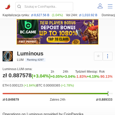
Kapitalizacja rynku:
zł 8,627.56 B
(1.04%)
Vol 24H:
zł 1,010.92 B
Dominacj
Luminous
LUM
Ranking 4297
Luminous LUM cena:
1h
24h
Tydzień
Miesiąc
Rok
zł 0.887578
(+3.04%)
+0.05%
+3.04%
-1.83%
+4.19%
-90.13%
ETH 0.000123
(+1.84%)
BTC 0.00000365
(+1.78%)
zł 0.849879
Zakres 24h
zł 0.889333
Operations on Luminous provided by CoinPaprika