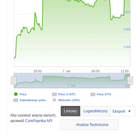
0.872
0.864
0.856
18:00
7. sie
06:00
12:00
7. sie
12…
Price
Price in BTC
Price ETH
Kapitalizacja rynku
Wolumen (24h)
Liniowy
Logarytmiczny
Eksport
Aby uzyskać więcej danych,
sprawdź
CoinPaprika API
Analiza Techniczna