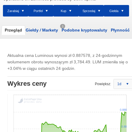
Zarabiaj
Portfel
Kup
Sprzedaj
Giełda
3
Przegląd
Giełdy
/
Markety
Podobne kryptowaluty
Płynność
Aktualna cena Luminous wynosi
zł 0.887578
, z 24-godzinnym
wolumenem obrotu wynoszącym
zł 3,784.49
. LUM zmieniła się o
+3.04% w ciągu ostatnich 24 godzin.
Wykres ceny
Powiększ:
1d
0.888
0.88