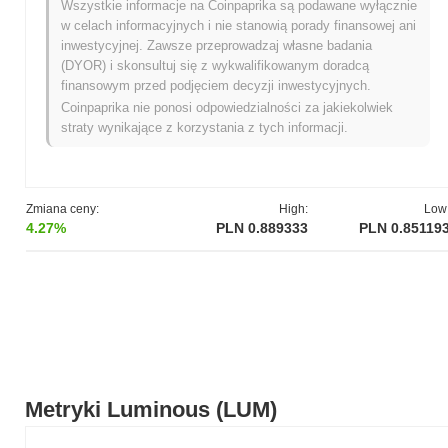
Wszystkie informacje na Coinpaprika są podawane wyłącznie
końcowych poszukujących innowacyjnych rozwiązań.
w celach informacyjnych i nie stanowią porady finansowej ani
Kiedy i jak rozpoczęła się Luminous?
inwestycyjnej. Zawsze przeprowadzaj własne badania
(DYOR) i skonsultuj się z wykwalifikowanym doradcą
Luminous powstał w marcu 2021 roku, kiedy zespół założycielski
finansowym przed podjęciem decyzji inwestycyjnych.
opublikował swoją białą księgę, przedstawiając wizję projektu i
Coinpaprika nie ponosi odpowiedzialności za jakiekolwiek
ramy techniczne. Projekt uruchomił swoją testnet w czerwcu 2021
straty wynikające z korzystania z tych informacji.
roku, umożliwiając deweloperom i wczesnym użytkownikom
eksperymentowanie z jego funkcjami i możliwościami. Po
udanym teście, mainnet został oficjalnie uruchomiony we
wrześniu 2021 roku, co oznaczało przejście do w pełni
Zmiana ceny:
High:
Low
operacyjnego blockchaina. Wczesny rozwój koncentrował się na
4.27%
PLN 0.889333
PLN 0.85119
stworzeniu skalowalnej i przyjaznej dla użytkownika platformy dla
zdecentralizowanych aplikacji, mając na celu zwiększenie
interoperacyjności w ekosystemie blockchain. Początkowa
dystrybucja tokenów Luminous miała miejsce w modelu
sprawiedliwego uruchomienia w październiku 2021 roku, co
pozwoliło uczestnikom na nabycie tokenów bez ograniczeń
tradycyjnych metod pozyskiwania funduszy. Te podstawowe kroki
ustanowiły fundamenty dla wzrostu Luminous i jego późniejszej
integracji w szerszym krajobrazie kryptowalut.
Metryki Luminous (LUM)
Co nadchodzi dla Luminous?