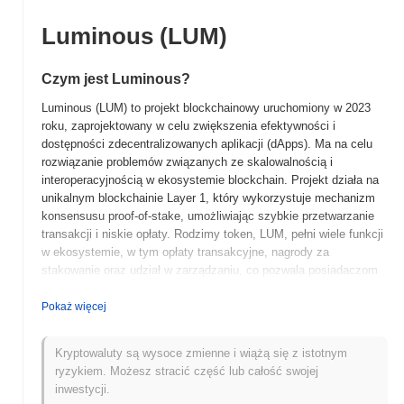
Luminous (LUM)
Czym jest Luminous?
Luminous (LUM) to projekt blockchainowy uruchomiony w 2023
roku, zaprojektowany w celu zwiększenia efektywności i
dostępności zdecentralizowanych aplikacji (dApps). Ma na celu
rozwiązanie problemów związanych ze skalowalnością i
interoperacyjnością w ekosystemie blockchain. Projekt działa na
unikalnym blockchainie Layer 1, który wykorzystuje mechanizm
konsensusu proof-of-stake, umożliwiając szybkie przetwarzanie
transakcji i niskie opłaty. Rodzimy token, LUM, pełni wiele funkcji
w ekosystemie, w tym opłaty transakcyjne, nagrody za
stakowanie oraz udział w zarządzaniu, co pozwala posiadaczom
wpływać na kluczowe decyzje dotyczące rozwoju i aktualizacji
platformy. Luminous wyróżnia się skupieniem na przyjaznych dla
Pokaż więcej
użytkownika interfejsach i narzędziach dla deweloperów, które
ułatwiają tworzenie i wdrażanie dApps. To nacisk na dostępność i
Kryptowaluty są wysoce zmienne i wiążą się z istotnym
łatwość użycia sprawia, że Luminous jest znaczącym graczem w
ryzykiem. Możesz stracić część lub całość swojej
rosnącym krajobrazie technologii zdecentralizowanych,
inwestycji.
zaspokajając potrzeby zarówno deweloperów, jak i użytkowników