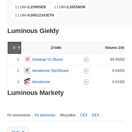
1 LUM
=
2.2599
SEK
1 LUM
=
2.2655
NOK
1 LUM
=
0.00012343
ETH
Luminous Giełdy
#
Źródło
Volume 24h (%)
1
Uniswap V3 (Base)
99.950000%
D
2
Aerodrome SlipStream
0.040000%
D
3
Aerodrome
0.010000%
D
Luminous Markety
Po wolumenie
Po płynności
Wszystkie
CEX
DEX