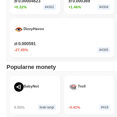
zł 0.00004623
zł 0.000369
+0.32%
+1.46%
#4302
#4304
DizzyHavoc
zł 0.000591
-27.45%
#4305
Popularne monety
BabyNot
Troll
0.00%
-4.41%
brak rangi
#418