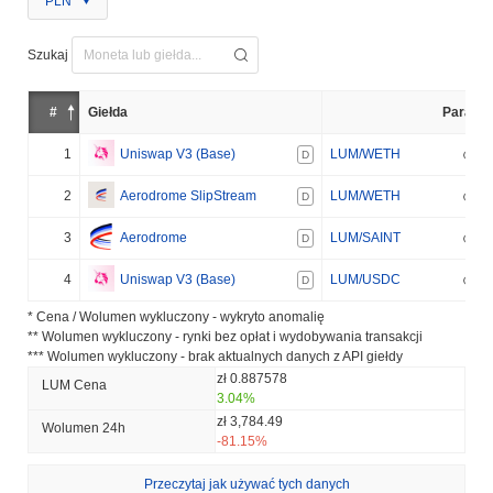
PLN
Szukaj
#
Giełda
Para
1
Uniswap V3 (Base)
LUM/WETH
D
2
Aerodrome SlipStream
LUM/WETH
D
3
Aerodrome
LUM/SAINT
D
4
Uniswap V3 (Base)
LUM/USDC
D
* Cena / Wolumen wykluczony - wykryto anomalię
** Wolumen wykluczony - rynki bez opłat i wydobywania transakcji
*** Wolumen wykluczony - brak aktualnych danych z API giełdy
zł 0.887578
LUM Cena
3.04%
zł 3,784.49
Wolumen 24h
-81.15%
Przeczytaj jak używać tych danych