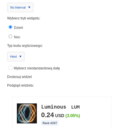
No Interval
Wybierz tryb widgetu:
Dzień
Noc
Typ kodu wyjściowego:
Html
Wybierz niestandardową datę
Dostosuj widżet
Podgląd widżetu: