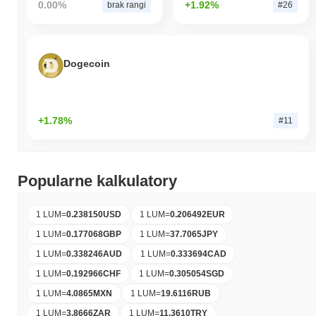
0.00%
+1.92%
brak rangi
#26
Dogecoin
+1.78%
#11
Popularne kalkulatory
1 LUM
=
0.238150
USD
1 LUM
=
0.206492
EUR
1 LUM
=
0.177068
GBP
1 LUM
=
37.7065
JPY
1 LUM
=
0.338246
AUD
1 LUM
=
0.333694
CAD
1 LUM
=
0.192966
CHF
1 LUM
=
0.305054
SGD
1 LUM
=
4.0865
MXN
1 LUM
=
19.6116
RUB
1 LUM
=
3.8666
ZAR
1 LUM
=
11.3610
TRY