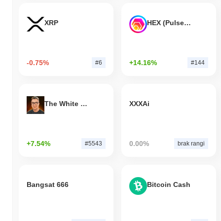
XRP
HEX (Pulsechain)
-0.75%
+14.16%
#6
#144
The White Bull
XXXAi
+7.54%
0.00%
#5543
brak rangi
Bangsat 666
Bitcoin Cash