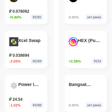
August 05 2026
(1 day ago)
,
3 мин
TOKENIZATION
CIRCLE
₽ 0.078092
Dinari выводит весь S
+0.80%
0.00%
#2291
нет ранга
самообслуживания в 
August 05 2026
(1 day ago)
,
3 мин
BITCOIN
CRYPTO SERVICES
Xcel Swap
HEX (Pulsechain)
BitGo переводит $7.4 мл
преддверии Exodus Lay
₽ 0.038694
-2.65%
+2.58%
#2294
#153
Power Index Pool Token
Bangsat 666
₽ 24.54
-1.02%
0.00%
#2298
нет ранга