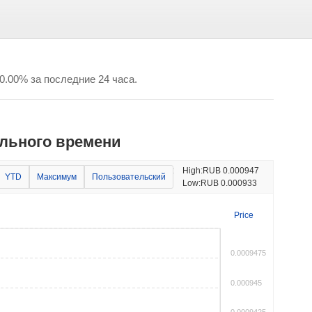
 0.00% за последние 24 часа.
ального времени
Изменение цены:
High:
RUB 0.000947
YTD
Максимум
Пользовательский
-0.71%
Low:
RUB 0.000933
Price
0.0009475
0.000945