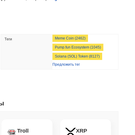
л-стрит теперь обеспечивают блокчейн
мин. чтение
NS
Meme Coin (2462)
Tеги
углубляют сотрудничество в области...
Pump.fun Ecosystem (1045)
Solana (SOL) Token (8127)
мин. чтение
Предложить тег
ждения ставили криптовалюту, не покидая
. чтение
ты
m хотят сжигать вознаграждения
раничить стейкинг на уровне 50%
Troll
XRP