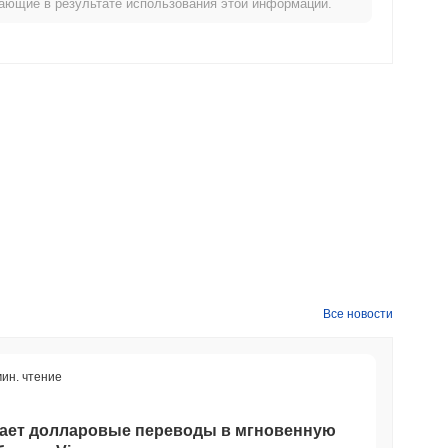
икающие в результате использования этой информации.
е широким криптовалютным рынком?
щего криптовалютного рынка который показал снижение на
ении PIXEL относительно более широкого рыночного
Все новости
мин. чтение
щает долларовые переводы в мгновенную