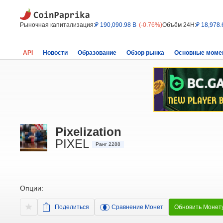
Рыночная капитализация:
₽ 190,090.98 B
(-0.76%)
Объём 24H:
₽ 18,978.
API
Новости
Образование
Обзор рынка
Основные моме
Pixelization
PIXEL
Ранг 2288
Опции:
Поделиться
Сравнение Монет
Обновить Монет