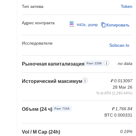
Тип актива
Token
Адрес контракта
Копировать
H43x...pump
Исследователи
Solscan.io
no data
Рыночная капитализация
Ранг 2288
₽ 0.013097
Исторический максимум
28 Mar 26
% to ATH (1,293.44%)
₽ 1,766.84
Объем (24 ч)
Ранг 7164
BTC 0.000331
0.19%
Vol / M Cap (24h)