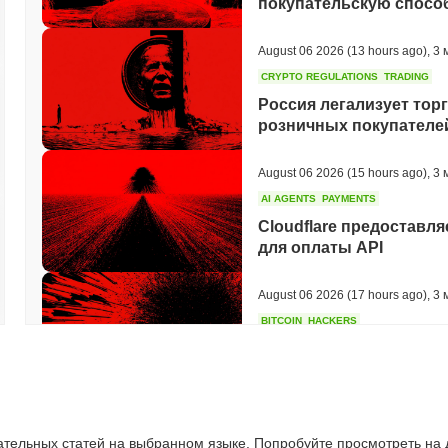
покупательскую способ
August 06 2026
(13 hours ago)
,
3 
CRYPTO REGULATIONS
TRADING
Россия легализует тор
розничных покупателей
August 06 2026
(15 hours ago)
,
3 
AI AGENTS
PAYMENTS
Cloudflare предоставля
для оплаты API
August 06 2026
(17 hours ago)
,
3 
BITCOIN
HACKERS
Boltz закрыл свой собс
атакующие на основе 
August 06 2026
(19 hours ago)
,
3 
ательных статей на выбранном языке. Попробуйте просмотреть на
CIRCLE
TOKENIZATION