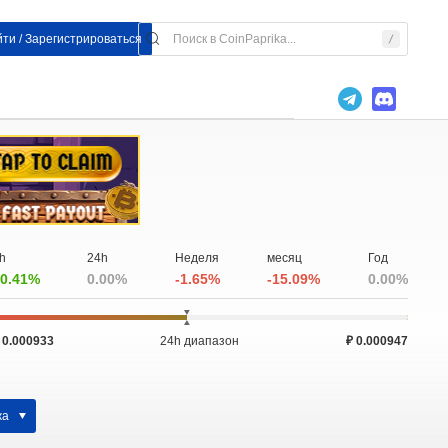
ти / Зарегистрироваться
h
24h
Неделя
месяц
Год
0.41%
0.00%
-1.65%
-15.09%
0.00%
 0.000933
24h диапазон
₽ 0.000947
жа