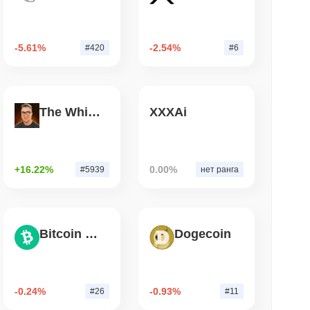
. чтение
&P 500 на блокчейн для кошельков
-5.61%
-2.54%
#420
#6
США
. чтение
The White Bull
XXXAi
рд Wrapped Bitcoin на Chainlink в
erZero, достигающего $15 млрд
+16.22%
0.00%
#5939
нет ранга
Bitcoin Cash
Dogecoin
-0.24%
-0.93%
#26
#11