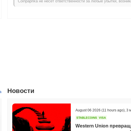
Coinpaprika не несет ответственности за любые убытки, возн
Как Pixelization работает по сравнению с боле
За последние 7 дней Pixelization упал на
1.65%
, отставая от об
0.76%
. Это указывает на временное отставание в ценовом движ
импульса.
Новости
а
August 06 2026
(11 hours ago)
,
3 
STABLECOINS
VISA
Western Union превра