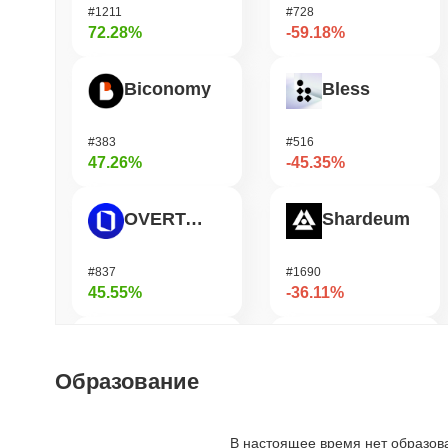
#1211
#728
72.28%
-59.18%
Biconomy
Bless
#383
#516
47.26%
-45.35%
OVERTAKE
Shardeum
#837
#1690
45.55%
-36.11%
ETHGas
DODO
Образование
#371
#697
38.6%
-35.25%
В настоящее время нет образов