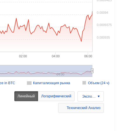
0.0009425
0.00094
0.0009375
0.000935
02:00
04:00
06:00
.
04:00
ice in BTC
Капитализация рынка
Объем (24 ч)
Линейный
Логарифмический
Экспорт
Технический Анализ