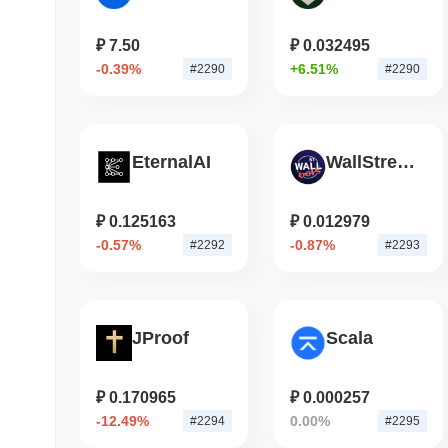
₽ 7.50
₽ 0.032495
-0.39%
+6.51%
#2290
#2290
EternalAI
WallStreetBets DApp
₽ 0.125163
₽ 0.012979
-0.57%
-0.87%
#2292
#2293
JProof
Scala
₽ 0.170965
₽ 0.000257
-12.49%
0.00%
#2294
#2295