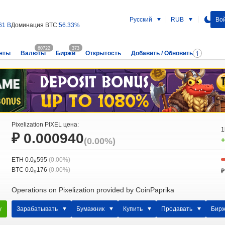
Русский
RUB
Вой
61 B
Доминация BTC:
56.33%
60722
373
нты
Валюты
Биржи
Открытость
Добавить / Обновить
Pixelization PIXEL цена:
1
₽ 0.000940
(0.00%)
+
ETH 0.0
595
(0.00%)
8
BTC 0.0
176
(0.00%)
₽
9
Operations on Pixelization provided by CoinPaprika
у
Зарабатывать
Бумажник
Купить
Продавать
Бир