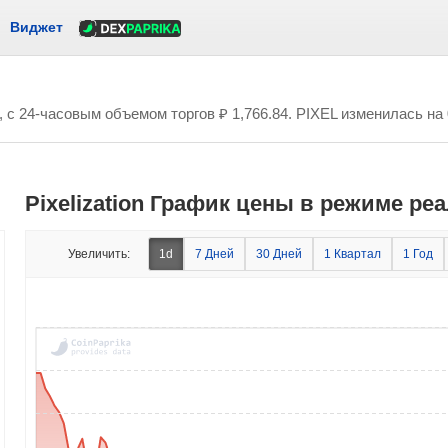
Виджет
, с 24-часовым объемом торгов
₽ 1,766.84
. PIXEL изменилась на
Pixelization График цены в режиме ре
Увеличить:
1d
7 Дней
30 Дней
1 Квартал
1 Год