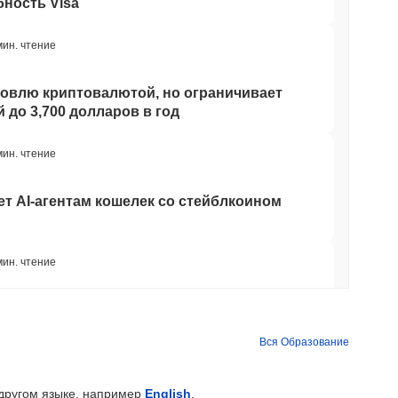
ность Visa
мин. чтение
говлю криптовалютой, но ограничивает
 до 3,700 долларов в год
мин. чтение
ет AI-агентам кошелек со стейблкоином
мин. чтение
твенный мост Bitcoin после того, как
ИИ обошли его команду
Вся Образование
мин. чтение
 другом языке, например
English
.