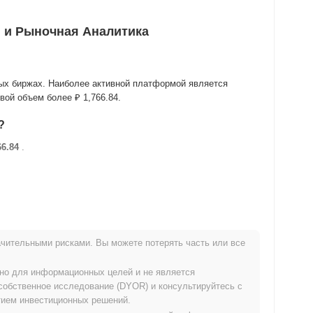
ки и Рыночная Аналитика
ютных биржах. Наиболее активной платформой является
овой объем более
₽ 1,766.84
.
?
66.84
.
 ATH .
чительными рисками. Вы можете потерять часть или все
ion?
ьно для информационных целей и не является
собственное исследование (DYOR) и консультируйтесь с
₽ 939,501.00
, занимая #2288 место в мире по размеру
ием инвестиционных решений.
едложения в 999 616 042 токенов PIXEL.