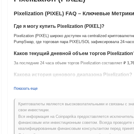
Pixelization (PIXEL) FAQ – Ключевые Метри
Где я могу купить Pixelization (PIXEL)?
Pixelization (PIXEL) широко доступен на centralized криптовал
PumpSwap, где торговая пара PIXEL/SOL зафиксировала 24-час
Каков текущий дневной объем торгов Pixelization
За последние 24 часа объем торгов Pixelization составляет
₽ 1,7
Какова история ценового диапазона Pixelization?
Исторический максимум (ATH):
₽ 0.013097
Показать еще
Исторический минимум (ATL):
NaN
Pixelization в настоящее время торгуется на
~92.82%
ниже своего
Криптовалюты являются высоковолатильными и связаны с зна
свои инвестиции.
Какова текущая рыночная капитализация Pixelizat
Вся информация на Coinpaprika предоставляется исключител
финансовым или инвестиционным советом. Всегда проводите 
Рыночная капитализация Pixelization составляет приблизительно
квалифицированным финансовым консультантом перед принят
рынка. Эта цифра рассчитывается на основе циркулирующего пр