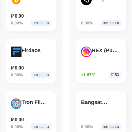
TOKENIZATION
CIRCLE
Dinari выводит весь S
₽ 0.00
самообслуживания в 
0.00%
0.00%
нет ранга
нет ранга
August 05 2026
(1 day ago)
,
3 мин
BITCOIN
CRYPTO SERVICES
BitGo переводит $7.4 мл
Firdaos
HEX (Pulsechain)
преддверии Exodus Lay
₽ 0.00
0.00%
+1.87%
нет ранга
#153
Tron Flight Ticket
Bangsat 666
₽ 0.00
0.00%
0.00%
нет ранга
нет ранга