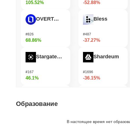
105.52%
-52.88%
OVERTAKE
Bless
#826
#487
68.86%
-37.27%
Stargate Finance
Shardeum
#167
#1696
46.1%
-36.15%
Orochi Network
DODO
Образование
#311
#691
41.87%
-34.26%
В настоящее время нет образов