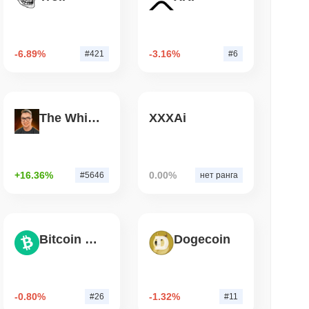
&P 500 на блокчейн для кошельков
США
-6.89%
-3.16%
#421
#6
. чтение
рд Wrapped Bitcoin на Chainlink в
The White Bull
XXXAi
erZero, достигающего $15 млрд
+16.36%
0.00%
#5646
нет ранга
Bitcoin Cash
Dogecoin
-0.80%
-1.32%
#26
#11