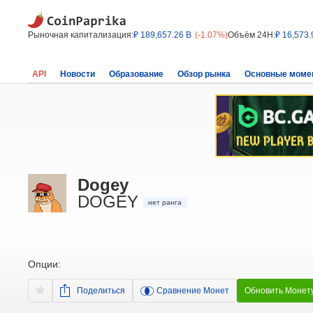
Рыночная капитализация:
₽ 189,657.26 B
(-1.07%)
Объём 24H:
₽ 16,573.
API
Новости
Образование
Обзор рынка
Основные моме
Dogey
DOGEY
нет ранга
Опции:
Поделиться
Сравнение Монет
Обновить Монет