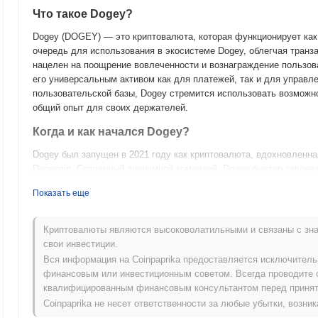
Что такое Dogey?
Dogey (DOGEY) — это криптовалюта, которая функционирует как 
очередь для использования в экосистеме Dogey, облегчая транз
нацелен на поощрение вовлеченности и вознаграждение пользова
его универсальным активом как для платежей, так и для управ
пользовательской базы, Dogey стремится использовать возможн
общий опыт для своих держателей.
Когда и как начался Dogey?
Dogey был запущен в 2021 году как криптовалюта, вдохновленн
Dogecoin. Созданный анонимной командой, Dogey быстро завоев
инициативам, ориентированным на сообщество. Монета изначал
Показать еще
биржах, способствуя раннему принятию и вовлечению пользоват
кампаниями в социальных сетях и партнерствами, которые помогл
Криптовалюты являются высоковолатильными и связаны с зна
Что ожидает Dogey в будущем?
свои инвестиции.
Dogey (DOGEY) готовится к захватывающей фазе с последними 
Вся информация на Coinpaprika предоставляется исключител
повышении вовлеченности сообщества и расширении своей поле
финансовым или инвестиционным советом. Всегда проводите 
рынка и интеграция с различными платформами DeFi, направлен
квалифицированным финансовым консультантом перед принят
пользователями. Сообщество планирует проводить мероприятия 
Coinpaprika не несет ответственности за любые убытки, возн
пользователей о потенциале токена. По мере развития Dogey стр