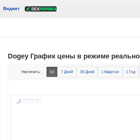
Виджет
Dogey График цены в режиме реально
Увеличить:
1d
7 Дней
30 Дней
1 Квартал
1 Год