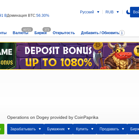
Русский
RUB
Вой
91 B
Доминация BTC:
56.30%
60721
373
нты
Валюты
Биржи
Открытость
Добавить / Обновить
Operations on Dogey provided by CoinPaprika
у
Зарабатывать
Бумажник
Купить
Продавать
Бир