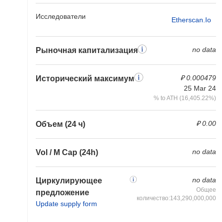
Исследователи
Etherscan.io
no data
Рыночная капитализация
₽ 0.000479
Исторический максимум
25 Mar 24
% to ATH (16,405.22%)
₽ 0.00
Объем (24 ч)
no data
Vol / M Cap (24h)
no data
Циркулирующее
Общее
предложение
количество:143,290,000,000
Update supply form