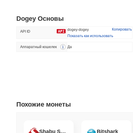
ETHGas
Viction
Dogey Основы
#374
#1187
38.61%
-27.47%
Копировать
dogey-dogey
API ID
Показать как использовать
Аппаратный кошелек
Трендовый
Да
Добавлено Недавно
HEX (Pulsechain)
SACOIN
#153
#7107
1.87%
-0.5%
Похожие монеты
Shabu Shabu
Bitshark