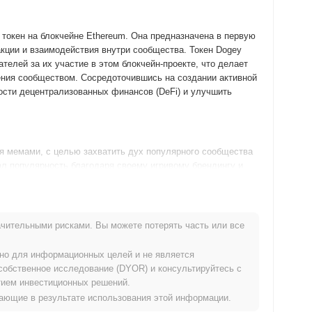
токен на блокчейне Ethereum. Она предназначена в первую
акции и взаимодействия внутри сообщества. Токен Dogey
телей за их участие в этом блокчейн-проекте, что делает
ления сообществом. Сосредоточившись на создании активной
ости децентрализованных финансов (DeFi) и улучшить
ая мемами, с целью захватить дух популярного сообщества
ал популярность благодаря своему игривому брендингу и
ьно была размещена на нескольких децентрализованных
елей. Разработка проекта сопровождалась активными
и укрепить его присутствие в крипто-пространстве.
чительными рисками. Вы можете потерять часть или все
обновлениями дорожной карты, сосредоточив внимание на
ьно для информационных целей и не является
зности. В ближайших планах — запуск децентрализованного
собственное исследование (DYOR) и консультируйтесь с
ные на увеличение объема транзакций и принятия
ием инвестиционных решений.
и инициативы для содействия сотрудничеству и обучения
икающие в результате использования этой информации.
емится укрепить свои позиции в крипто-пространстве,