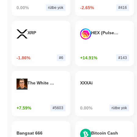
0.00%
-2.65%
rütbe yok
#416
XRP
HEX (Pulsechain)
-1.86%
+14.91%
#6
#143
The White Bull
XXXAi
+7.59%
0.00%
#5603
rütbe yok
Bangsat 666
Bitcoin Cash