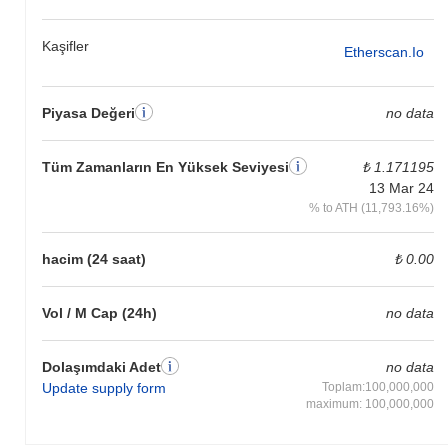
Kaşifler
Etherscan.io
Piyasa Değeri
no data
Tüm Zamanların En Yüksek Seviyesi
₺ 1.171195
13 Mar 24
% to ATH (11,793.16%)
hacim (24 saat)
₺ 0.00
Vol / M Cap (24h)
no data
Dolaşımdaki Adet
no data
Update supply form
Toplam:100,000,000
maximum: 100,000,000