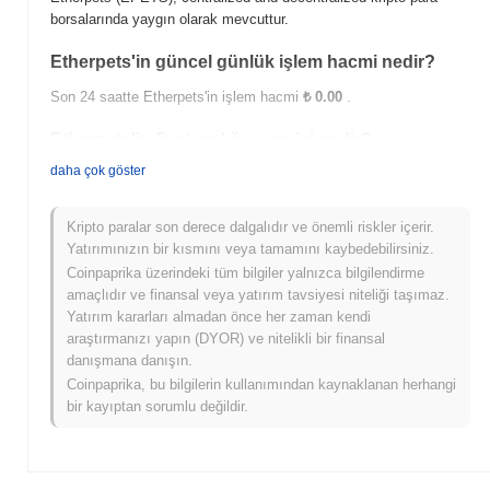
borsalarında yaygın olarak mevcuttur.
Etherpets'in güncel günlük işlem hacmi nedir?
Son 24 saatte Etherpets'in işlem hacmi
₺ 0.00
.
Etherpets'in fiyat aralığı geçmişi nedir?
daha çok göster
Tüm Zamanların En Yüksek Değeri (ATH):
₺ 1.171195
Tüm Zamanların En Düşük Değeri (ATL):
₺ 0.00
Kripto paralar son derece dalgalıdır ve önemli riskler içerir.
Etherpets şu anda ATH'sinin
~99.16%
altında işlem görüyor .
Yatırımınızın bir kısmını veya tamamını kaybedebilirsiniz.
Coinpaprika üzerindeki tüm bilgiler yalnızca bilgilendirme
Etherpets, daha geniş kripto piyasasıyla
amaçlıdır ve finansal veya yatırım tavsiyesi niteliği taşımaz.
karşılaştırıldığında nasıl performans gösteriyor?
Yatırım kararları almadan önce her zaman kendi
Son 7 günde Etherpets
0.00%
kazandı, genel kripto piyasasından
araştırmanızı yapın (DYOR) ve nitelikli bir finansal
0.36%
kazanç kaydeden daha düşük performans gösterdi. Bu,
danışmana danışın.
daha geniş piyasa momentumuna göre EPETS'ün fiyat
Coinpaprika, bu bilgilerin kullanımından kaynaklanan herhangi
hareketinde geçici bir gecikme gösterdiğini belirtir.
bir kayıptan sorumlu değildir.