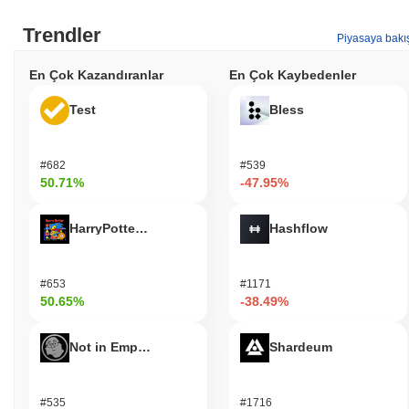
Trendler
Piyasaya bakı
En Çok Kazandıranlar
En Çok Kaybedenler
Test
Bless
#682
#539
50.71%
-47.95%
HarryPotterObamaSonic10Inu (ETH)
Hashflow
#653
#1171
50.65%
-38.49%
Not in Employment, Education, or Training
Shardeum
#535
#1716