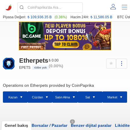
Piyasa Değeri:
₺ 109,936.35 B
(0.36%)
Hacim 24H:
₺ 11,586.05 B
BTC Üst
Etherpets
₺ 0.00
(0.00%)
EPETS
rütbe yok
Operations on Etherpets provided by CoinPaprika
Kazan
Cüzdan
Satın Alma
Sat
Market
0
Genel bakış
Borsalar
/
Pazarlar
Benzer dijital paralar
Likidite