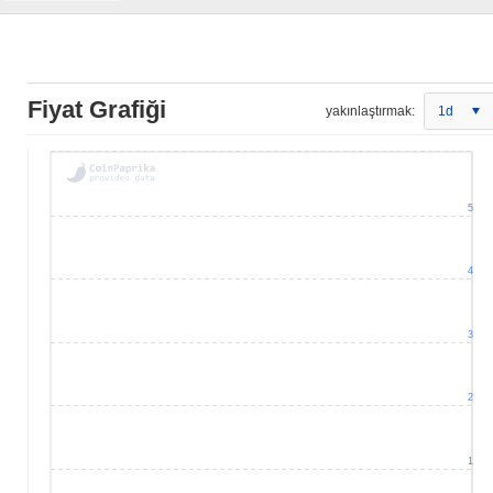
Fiyat Grafiği
yakınlaştırmak:
1d
5
4
3
2
1