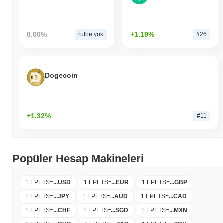
0.00%
+1.19%
rütbe yok
#26
Dogecoin
+1.32%
#11
Popüler Hesap Makineleri
1 EPETS
=
...
USD
1 EPETS
=
...
EUR
1 EPETS
=
...
GBP
1 EPETS
=
...
JPY
1 EPETS
=
...
AUD
1 EPETS
=
...
CAD
1 EPETS
=
...
CHF
1 EPETS
=
...
SGD
1 EPETS
=
...
MXN