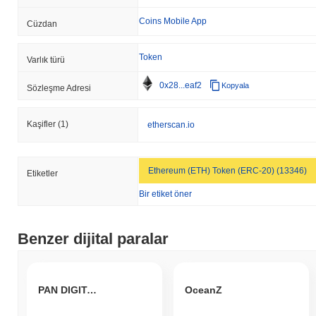
Coins Mobile App
Cüzdan
Token
Varlık türü
0x28...eaf2
Kopyala
Sözleşme Adresi
Kaşifler
(1)
etherscan.io
Ethereum (ETH) Token (ERC-20) (13346)
Etiketler
Bir etiket öner
Benzer dijital paralar
PAN DIGITAL CLUB
OceanZ