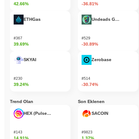
42.66%
-36.81%
ETHGas
Undeads Games
#367
#529
39.69%
-30.89%
SKYAI
Zerobase
#230
#514
39.24%
-30.74%
Trend Olan
Son Eklenen
HEX (Pulsechain)
SACOIN
#143
#9823
14.91%
1.37%