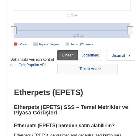
1. Oca
1. Oca
Price
Piyasa Değeri
hacim (24 saat)
Lineer
Logaritmik
Dışarı al
Daha fazla veri için kontrol
edin
CoinPaprika API
Teknik Analiz
Etherpets (EPETS)
Etherpets (EPETS) SSS – Temel Metrikler ve
Piyasa Görüşleri
Etherpets (EPETS) nereden satın alabilirim?
Etherpets (EPETS), centralized and decentralized kripto para