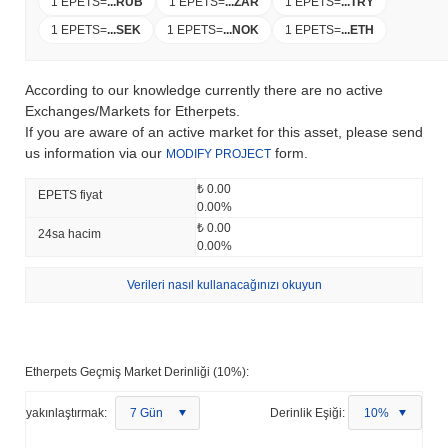
1 EPETS
=
...
RUB
1 EPETS
=
...
ZAR
1 EPETS
=
...
TRY
1 EPETS
=
...
SEK
1 EPETS
=
...
NOK
1 EPETS
=
...
ETH
According to our knowledge currently there are no active
Exchanges/Markets for Etherpets.
If you are aware of an active market for this asset, please send
us information via our
form.
MODIFY PROJECT
₺ 0.00
EPETS fiyat
0.00%
₺ 0.00
24sa hacim
0.00%
Verileri nasıl kullanacağınızı okuyun
Etherpets Geçmiş Market Derinliği (10%):
yakınlaştırmak:
7 Gün
Derinlik Eşiği:
10%