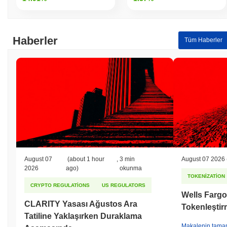
Haberler
Tüm Haberler
August 07
(about 1 hour
,
3 min
August 07 2026
2026
ago)
okunma
TOKENIZATION
CRYPTO REGULATIONS
US REGULATORS
Wells Fargo
CLARITY Yasası Ağustos Ara
Tokenleştirm
Tatiline Yaklaşırken Duraklama
Makalenin tama