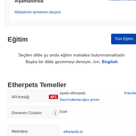
Aşamasında
Makalenin tamamını okuyun
Eğitim
Tüm Eğitim
Seçilen dilde şu anda eğitim makalesi bulunmamaktadır.
Başka bir dilde gezinmeyi deneyin, örn.
English
.
Etherpets Temeller
epets-etherpets
Kopyala
API Kimliği
Nasıl kullanılacağını göster
Evet
Donanım Cüzdanı
Websitesi
etherpets.io