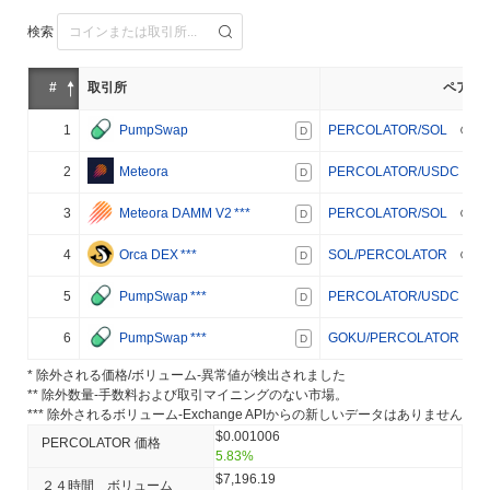
検索
#
取引所
ペア
1
PumpSwap
PERCOLATOR/SOL
D
2
Meteora
PERCOLATOR/USDC
D
3
Meteora DAMM V2
***
PERCOLATOR/SOL
D
4
Orca DEX
***
SOL/PERCOLATOR
D
5
PumpSwap
***
PERCOLATOR/USDC
D
6
PumpSwap
***
GOKU/PERCOLATOR
D
* 除外される価格/ボリューム-異常値が検出されました
** 除外数量-手数料および取引マイニングのない市場。
*** 除外されるボリューム-Exchange APIからの新しいデータはありません
$0.001006
PERCOLATOR 価格
5.83%
$7,196.19
２４時間 ボリューム