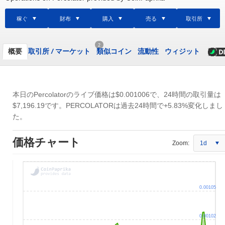
稼ぐ
財布
購入
売る
取引所
2
概要
取引所
/
マーケット
類似コイン
流動性
ウィジット
本日のPercolatorのライブ価格は
$0.001006
で、24時間の取引量は
$7,196.19
です。PERCOLATORは過去24時間で+5.83%変化しまし
た。
価格チャート
Zoom:
1d
0.00105
0.00102