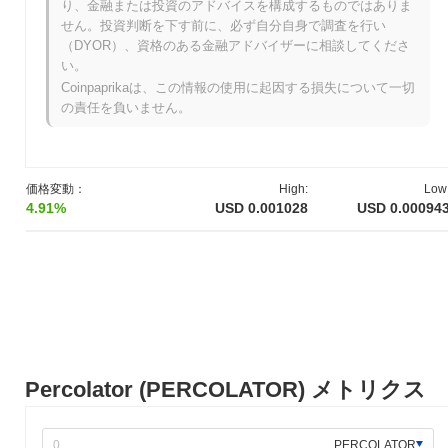
り、金融または投資のアドバイスを構成するものではありま
史上最高値（ATH）：
$0.006247
せん。投資判断を下す前に、必ず自分自身で調査を行い
史上最安値（ATL）：
NaN
（DYOR）、資格のある金融アドバイザーに相談してくださ
い。
Percolatorは現在、ATHより
~83.89%
低く取引されています .
Coinpaprikaは、この情報の使用に起因する損失について一切
の責任を負いません。
Percolatorは、より広範な暗号市場と比較してどのよ
うなパフォーマンスですか？
過去7日間で、Percolatorは
12.12%
下落し、
0.61%
の上昇を記録し
た全体の暗号市場を下回っています。これは、より広範な市場の
価格変動：
High:
Low
モメンタムと比較して、PERCOLATORの価格アクションにおけ
4.91%
USD 0.001028
USD 0.00094
る一時的な遅れを示しています。
Percolator (PERCOLATOR) メトリクス
PERCOLATOR