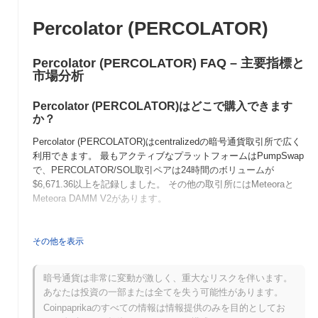
Percolator (PERCOLATOR)
Percolator (PERCOLATOR) FAQ – 主要指標と
市場分析
Percolator (PERCOLATOR)はどこで購入できます
か？
Percolator (PERCOLATOR)はcentralizedの暗号通貨取引所で広く
利用できます。 最もアクティブなプラットフォームはPumpSwap
で、PERCOLATOR/SOL取引ペアは24時間のボリュームが
$6,671.36
以上を記録しました。 その他の取引所にはMeteoraと
Meteora DAMM V2があります。
Percolatorの現在の日次取引量はいくらですか？
その他を表示
過去24時間で、Percolatorの取引量は
$7,196.19
, 前日と比較して
78.33%
の減少を示しています。これは、取引活動の短期的な減少
を示唆しています。
暗号通貨は非常に変動が激しく、重大なリスクを伴います。
あなたは投資の一部または全てを失う可能性があります。
Percolatorの価格範囲の履歴は何ですか？
Coinpaprikaのすべての情報は情報提供のみを目的としてお