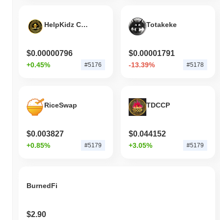
HelpKidz Coin
Totakeke
$0.00000796
$0.00001791
+0.45%
-13.39%
#5176
#5178
RiceSwap
TDCCP
$0.003827
$0.044152
+0.85%
+3.05%
#5179
#5179
BurnedFi
$2.90