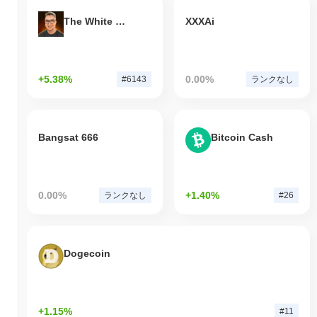
The White Bull
XXXAi
+5.38%
0.00%
#6143
ランクなし
Bangsat 666
Bitcoin Cash
0.00%
+1.40%
ランクなし
#26
Dogecoin
+1.15%
#11