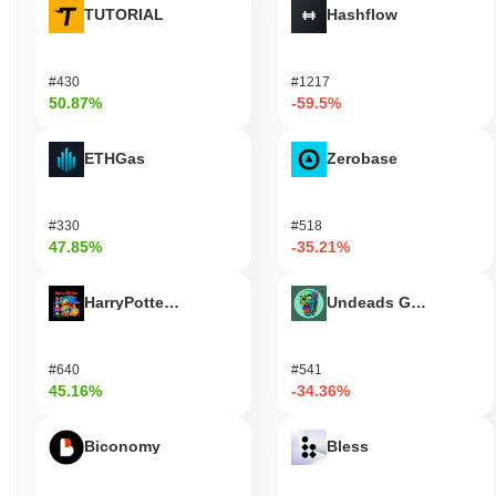
TUTORIAL
Hashflow
#430
#1217
50.87%
-59.5%
ETHGas
Zerobase
#330
#518
47.85%
-35.21%
HarryPotterObamaSonic10Inu (ETH)
Undeads Games
#640
#541
45.16%
-34.36%
Biconomy
Bless