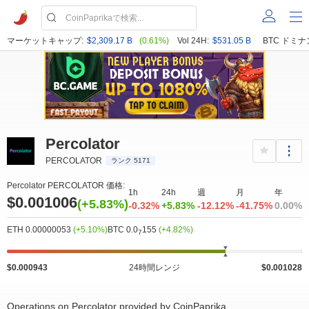
マーケットキャップ:
$2,309.17 B
(0.61%)
Vol 24H:
$531.05 B
BTC ドミナ
Percolator
PERCOLATOR
ランク 5171
Percolator PERCOLATOR 価格:
1h
24h
週
月
年
$0.001006
(+5.83%)
-0.32%
+5.83%
-12.12%
-41.75%
0.00%
ETH 0.00000053
(+5.10%)
BTC 0.0
155
(+4.82%)
7
$0.000943
24時間レンジ
$0.001028
Operations on Percolator provided by CoinPaprika