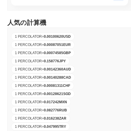
人気の計算機
1 PERCOLATOR
=
0.00100620
USD
1 PERCOLATOR
=
0.00087051
EUR
1 PERCOLATOR
=
0.00074585
GBP
1 PERCOLATOR
=
0.158776
JPY
1 PERCOLATOR
=
0.00142360
AUD
1 PERCOLATOR
=
0.00140288
CAD
1 PERCOLATOR
=
0.00081311
CHF
1 PERCOLATOR
=
0.00128621
SGD
1 PERCOLATOR
=
0.017242
MXN
1 PERCOLATOR
=
0.082776
RUB
1 PERCOLATOR
=
0.016238
ZAR
1 PERCOLATOR
=
0.047995
TRY