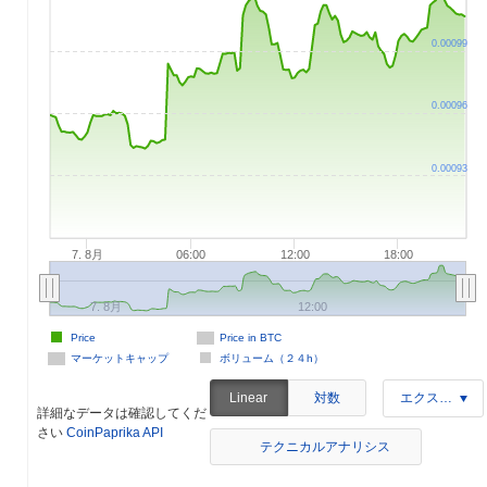
0.00099
0.00096
0.00093
7. 8月
06:00
12:00
18:00
7. 8月
12:00
Price
Price in BTC
マーケットキャップ
ボリューム（２４h）
対数
Linear
エクスポート
詳細なデータは確認してくだ
さい
CoinPaprika API
テクニカルアナリシス