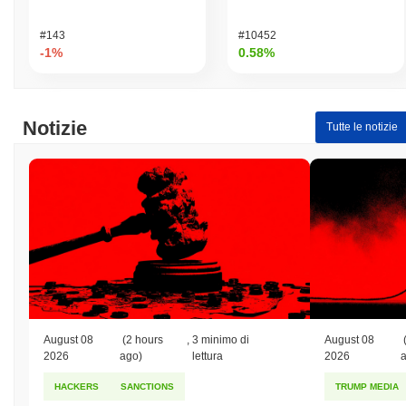
#143
#10452
-1%
0.58%
Notizie
Tutte le notizie
August 08
(2 hours
,
3 minimo di
August 08
2026
ago)
lettura
2026
HACKERS
SANCTIONS
TRUMP MEDIA