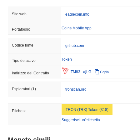
Sito web
eaglecoin.info
Coins Mobile App
Portafoglio
Codice fonte
github.com
Token
Tipo de activo
TM83...ajLG
Copia
Indirizzo del Contratto
Esploratori
(1)
tronscan.org
TRON (TRX) Token (318)
Etichette
Suggerisci un'etichetta
Monete simili