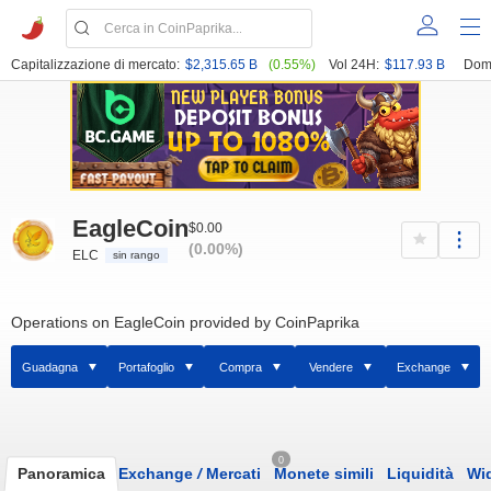
Capitalizzazione di mercato:
$2,315.65 B
(0.55%)
Vol 24H:
$117.93 B
Dom
EagleCoin
$0.00
(0.00%)
ELC
sin rango
Operations on EagleCoin provided by CoinPaprika
Guadagna
Portafoglio
Compra
Vendere
Exchange
0
Panoramica
Exchange
/
Mercati
Monete simili
Liquidità
Wi