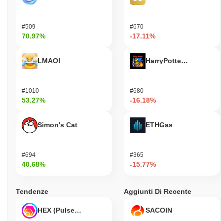
#509
#670
70.97%
-17.11%
LMAO!
HarryPotterObamaSoni
#1010
#680
53.27%
-16.18%
Simon's Cat
ETHGas
#694
#365
40.68%
-15.77%
Tendenze
Aggiunti Di Recente
HEX (Pulsechain)
SACOIN