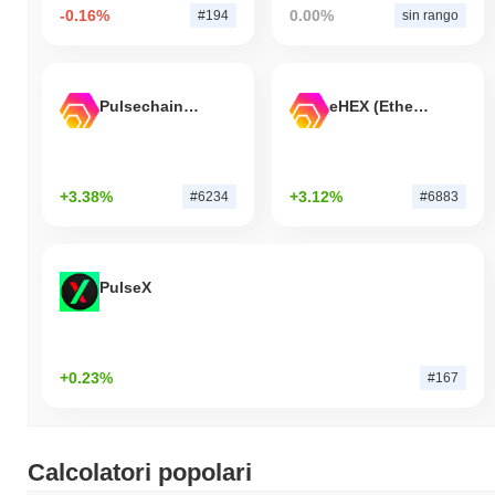
-0.16%
0.00%
#194
sin rango
Pulsechain Bridged HEX (Pulsechain)
eHEX (Ethereum)
+3.38%
+3.12%
#6234
#6883
PulseX
+0.23%
#167
Calcolatori popolari