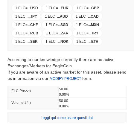
1 ELC
=
...
USD
1 ELC
=
...
EUR
1 ELC
=
...
GBP
1 ELC
=
...
JPY
1 ELC
=
...
AUD
1 ELC
=
...
CAD
1 ELC
=
...
CHF
1 ELC
=
...
SGD
1 ELC
=
...
MXN
1 ELC
=
...
RUB
1 ELC
=
...
ZAR
1 ELC
=
...
TRY
1 ELC
=
...
SEK
1 ELC
=
...
NOK
1 ELC
=
...
ETH
According to our knowledge currently there are no active
Exchanges/Markets for EagleCoin.
If you are aware of an active market for this asset, please send
us information via our
form.
MODIFY PROJECT
$0.00
ELC Prezzo
0.00%
$0.00
Volume 24h
0.00%
Leggi qui come usare questi dati