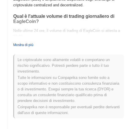
criptovalute centralized and decentralized.
Qual è l'attuale volume di trading giornaliero di
EagleCoin?
Nelle ultime 24 ore, il volume di trading di EagleCoin si attesta a
$0.00
.
Mostra di più
Qual è lo storico della fascia di prezzo di
EagleCoin?
Le criptovalute sono altamente volatili e comportano un
Massimo Storico (ATH):
$0.020766
rischio significativo. Potresti perdere parte o tutto il tuo
Minimo Storico (ATL):
$0.00
investimento.
Tutte le informazioni su Coinpaprika sono fornite solo a
EagleCoin è attualmente scambiato
~22.87%
al di sotto del suo
scopo informativo e non costituiscono consulenza finanziaria
ATH .
o di investimento. Esegui sempre la tua ricerca (DYOR) e
consulta un consulente finanziario qualificato prima di
Come si sta comportando EagleCoin rispetto al
prendere decisioni di investimento.
mercato crypto più ampio?
Coinpaprika non è responsabile per eventuali perdite derivanti
Negli ultimi 7 giorni, EagleCoin ha guadagnato
0.00%
,
dall'uso di queste informazioni.
sottoperformando il mercato crypto complessivo che ha registrato
un guadagno del
0.55%
. Ciò indica un ritardo temporaneo
nell'azione del prezzo di ELC rispetto allo slancio del mercato più