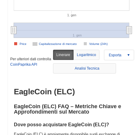
1. gen
1. gen
Price
Capitalizzazione di mercato
Volume (24h)
Linerare
Logaritmico
Esporta
Per ulteriori dati controlla
CoinPaprika API
Analisi Tecnica
EagleCoin (ELC)
EagleCoin (ELC) FAQ – Metriche Chiave e
Approfondimenti sul Mercato
Dove posso acquistare EagleCoin (ELC)?
EagleCoin (ELC) è ampiamente disponibile sugli exchange di