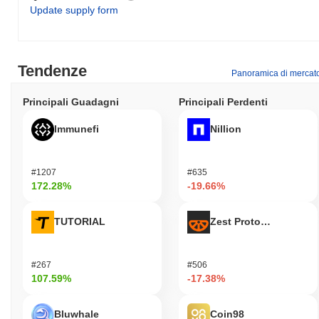
Update supply form
Tendenze
Panoramica di mercat
Principali Guadagni
Principali Perdenti
Immunefi
Nillion
#1207
#635
172.28%
-19.66%
TUTORIAL
Zest Protocol
#267
#506
107.59%
-17.38%
Bluwhale
Coin98