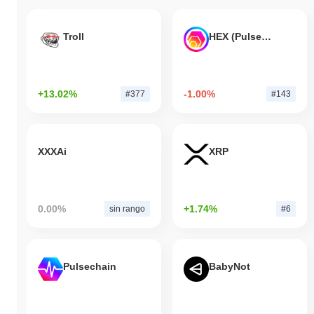
Troll
HEX (Pulsechain)
+13.02%
-1.00%
#377
#143
XXXAi
XRP
0.00%
+1.74%
sin rango
#6
Pulsechain
BabyNot