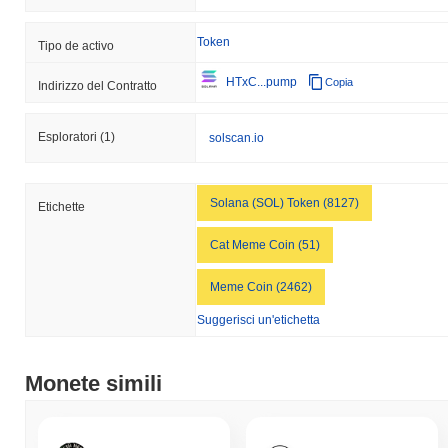
Token
Tipo de activo
HTxC...pump
Copia
Indirizzo del Contratto
Esploratori
(1)
solscan.io
Solana (SOL) Token (8127)
Etichette
Cat Meme Coin (51)
Meme Coin (2462)
Suggerisci un'etichetta
Monete simili