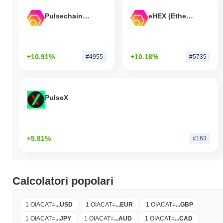
Pulsechain Bridged HEX (Pulsechain)
eHEX (Ethereum)
+10.91%
+10.18%
#4955
#5735
PulseX
+5.81%
#163
Calcolatori popolari
1 OIACAT
=
...
USD
1 OIACAT
=
...
EUR
1 OIACAT
=
...
GBP
1 OIACAT
=
...
JPY
1 OIACAT
=
...
AUD
1 OIACAT
=
...
CAD