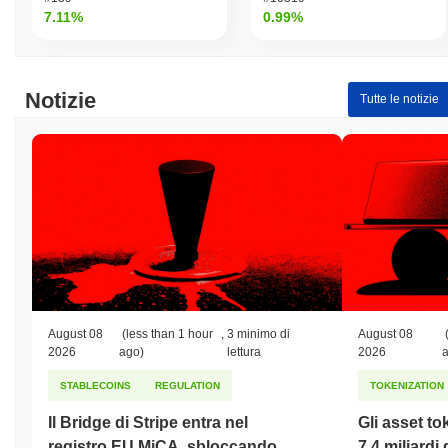
Cat?
7.11%
0.99%
Massimo Storico (ATH):
$0.00003396
Minimo Storico (ATL):
$0.00
Notizie
Oia Oia Cat è attualmente scambiato
~89.77%
al di sotto del suo
Tutte le notizie
ATH .
Come si sta comportando Oia Oia Cat rispetto al
mercato crypto più ampio?
Negli ultimi 7 giorni, Oia Oia Cat ha guadagnato
0.00%
,
superando il mercato crypto complessivo che ha registrato un
calo del
0.14%
. Ciò indica una forte performance nell'azione del
prezzo di OIACAT rispetto allo slancio del mercato più ampio.
August 08
(less than 1 hour
,
3 minimo di
August 08
2026
ago)
lettura
2026
STABLECOINS
REGULATION
TOKENIZATION
Il Bridge di Stripe entra nel
Gli asset to
registro EU MiCA, sbloccando
7,4 miliardi 