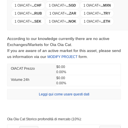
1 OIACAT
=
...
CHF
1 OIACAT
=
...
SGD
1 OIACAT
=
...
MXN
1 OIACAT
=
...
RUB
1 OIACAT
=
...
ZAR
1 OIACAT
=
...
TRY
1 OIACAT
=
...
SEK
1 OIACAT
=
...
NOK
1 OIACAT
=
...
ETH
According to our knowledge currently there are no active
Exchanges/Markets for Oia Oia Cat.
If you are aware of an active market for this asset, please send
us information via our
form.
MODIFY PROJECT
$0.00
OIACAT Prezzo
0.00%
$0.00
Volume 24h
0.00%
Leggi qui come usare questi dati
Oia Oia Cat Storico profondità di mercato (10%):