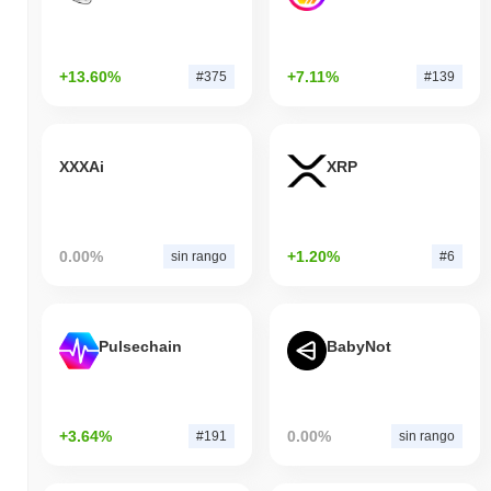
+13.60%
+7.11%
#375
#139
XXXAi
XRP
0.00%
+1.20%
sin rango
#6
Pulsechain
BabyNot
+3.64%
0.00%
#191
sin rango