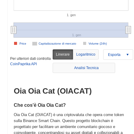
1. gen
1. gen
Price
Capitalizzazione di mercato
Volume (24h)
Linerare
Logaritmico
Esporta
Per ulteriori dati controlla
CoinPaprika API
Analisi Tecnica
Oia Oia Cat (OIACAT)
Che cos'è Oia Oia Cat?
Oia Oia Cat (OIACAT) è una criptovaluta che opera come token
sulla Binance Smart Chain. Questo progetto blockchain è
progettato per facilitare un ambiente comunitario giocoso e
coinvolgente, concentrandosi su asset digitali e collezionabili a