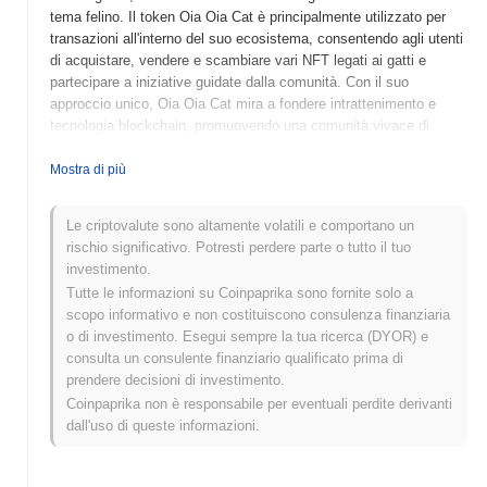
tema felino. Il token Oia Oia Cat è principalmente utilizzato per
transazioni all'interno del suo ecosistema, consentendo agli utenti
di acquistare, vendere e scambiare vari NFT legati ai gatti e
partecipare a iniziative guidate dalla comunità. Con il suo
approccio unico, Oia Oia Cat mira a fondere intrattenimento e
tecnologia blockchain, promuovendo una comunità vivace di
appassionati di gatti.
Mostra di più
Quando e come è iniziato Oia Oia Cat?
Oia Oia Cat (OIACAT) è stato lanciato nel 2021, creato da un
Le criptovalute sono altamente volatili e comportano un
team di sviluppatori focalizzati sulla costruzione di un progetto
rischio significativo. Potresti perdere parte o tutto il tuo
guidato dalla comunità nel settore delle criptovalute. Il progetto ha
investimento.
guadagnato trazione iniziale grazie al suo branding unico e alle
Tutte le informazioni su Coinpaprika sono fornite solo a
iniziative di coinvolgimento della comunità. OIA Cat è stato
scopo informativo e non costituiscono consulenza finanziaria
inizialmente elencato su diversi exchange decentralizzati, il che
o di investimento. Esegui sempre la tua ricerca (DYOR) e
ha contribuito alla sua crescente popolarità e base di utenti. Il
consulta un consulente finanziario qualificato prima di
team ha enfatizzato la trasparenza e il coinvolgimento della
prendere decisioni di investimento.
comunità come pilastri chiave della sua strategia di sviluppo,
Coinpaprika non è responsabile per eventuali perdite derivanti
mirando a promuovere un ecosistema di supporto per i suoi
dall'uso di queste informazioni.
detentori.
Cosa ci aspetta per Oia Oia Cat?