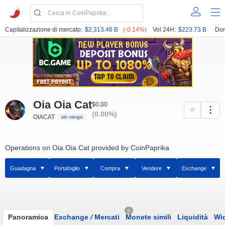
Capitalizzazione di mercato:
$2,313.46 B
(-0.14%)
Vol 24H:
$223.73 B
Dom
Oia Oia Cat
$0.00
(0.00%)
OIACAT
sin rango
Operations on Oia Oia Cat provided by CoinPaprika
Guadagna
Portafoglio
Compra
Vendere
Exchange
0
Panoramica
Exchange
/
Mercati
Monete simili
Liquidità
Wi