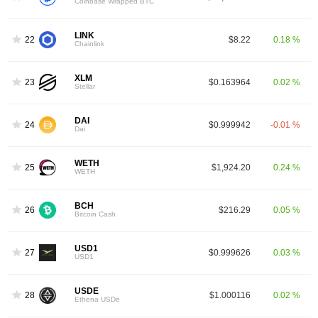
Coinbase Wrapped BTC
LINK
22
$8.22
0.18 %
Chainlink
XLM
23
$0.163964
0.02 %
Stellar
DAI
24
$0.999942
-0.01 %
Dai
WETH
25
$1,924.20
0.24 %
WETH
BCH
26
$216.29
0.05 %
Bitcoin Cash
USD1
27
$0.999626
0.03 %
USD1
USDE
28
$1.000116
0.02 %
Ethena USDe