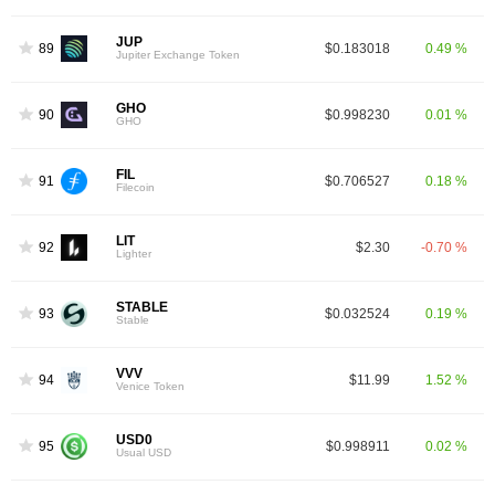
JUP
89
$0.183018
0.49 %
Jupiter Exchange Token
GHO
90
$0.998230
0.01 %
GHO
FIL
91
$0.706527
0.18 %
Filecoin
LIT
92
$2.30
-0.70 %
Lighter
STABLE
93
$0.032524
0.19 %
Stable
VVV
94
$11.99
1.52 %
Venice Token
USD0
95
$0.998911
0.02 %
Usual USD