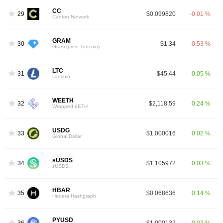
CC
29
$0.099820
-0.01 %
Canton Network
GRAM
30
$1.34
-0.53 %
Gram (prev. Toncoin)
LTC
31
$45.44
0.05 %
Litecoin
WEETH
32
$2,118.59
0.24 %
Wrapped eETH
USDG
33
$1.000016
0.02 %
Global Dollar
sUSDS
34
$1.105972
0.03 %
sUSDS
HBAR
35
$0.068636
0.14 %
Hedera Hashgraph
PYUSD
36
$1.000132
0.02 %