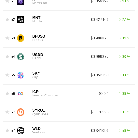
51
$1.059392
0.40 %
MemeCore
MNT
52
$0.427466
0.27 %
Mantle
BFUSD
53
$0.998871
0.04 %
BFUSD
USDD
54
$0.999377
0.03 %
USDD
SKY
55
$0.053150
0.08 %
Sky
ICP
56
$2.21
1.06 %
Internet Computer
SYRUPUSDC
57
$1.176526
0.01 %
SyrupUSDC
WLD
57
$0.341096
2.56 %
Worldcoin