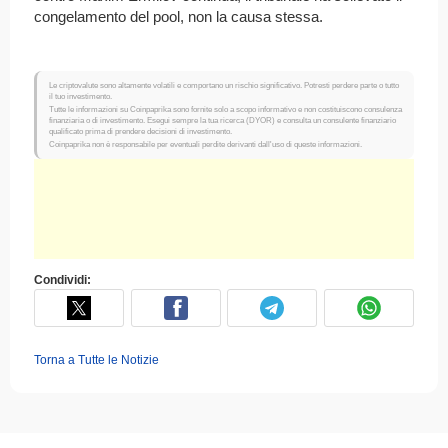
congelamento del pool, non la causa stessa.
Le criptovalute sono altamente volatili e comportano un rischio significativo. Potresti perdere parte o tutto
il tuo investimento.
Tutte le informazioni su Coinpaprika sono fornite solo a scopo informativo e non costituiscono consulenza
finanziaria o di investimento. Esegui sempre la tua ricerca (DYOR) e consulta un consulente finanziario
qualificato prima di prendere decisioni di investimento.
Coinpaprika non è responsabile per eventuali perdite derivanti dall'uso di queste informazioni.
Condividi:
Torna a Tutte le Notizie