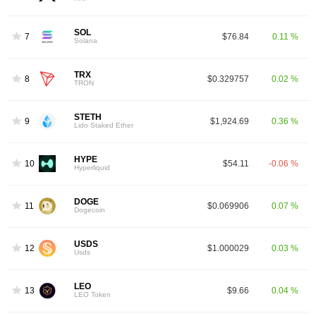
SOL
7
$76.84
0.11 %
Solana
TRX
8
$0.329757
0.02 %
TRON
STETH
9
$1,924.69
0.36 %
Lido Staked Ether
HYPE
10
$54.11
-0.06 %
Hyperliquid
DOGE
11
$0.069906
0.07 %
Dogecoin
USDS
12
$1.000029
0.03 %
Usds
LEO
13
$9.66
0.04 %
LEO Token