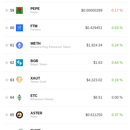
PEPE
59
$0.00000289
-0.17 %
Pepe
FTM
60
$0.429451
0.03 %
Fantom
WETH
61
$1,924.34
0.24 %
Binance-Peg Ethereum Token
BGB
62
$1.63
0.64 %
Bitget Token
XAUT
63
$4,323.02
0.16 %
Tether Gold
ETC
64
$6.51
0.00 %
Ethereum Classic
ASTER
65
$0.611250
0.37 %
Aster