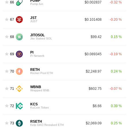
PUMP
66
$0.002837
-0.32 %
Pump.fun
JST
67
$0.101408
-0.20 %
JUST
JITOSOL
68
$99.42
0.15 %
Jito Staked SOL
PI
69
$0.089345
-0.19 %
Pi Network
RETH
70
$2,248.97
0.24 %
Rocket Pool ETH
WBNB
71
$602.75
-0.07 %
Wrapped BNB
KCS
72
$6.66
0.39 %
KuCoin Token
RSETH
73
$2,069.09
0.25 %
Kelp DAO Restaked ETH