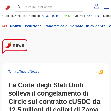
Capitalizzazione di mercato:
$2,320.92 B
(0.44%)
Vol 24H:
$62.11 B
Domi
API
Notizie
Istruzione
Panoramica di mercato
In evidenza
V
Torna a Tutte le Notizie
RSS
La Corte degli Stati Uniti
solleva il congelamento di
Circle sul contratto cUSDC da
12,5 milioni di dollari di Zama