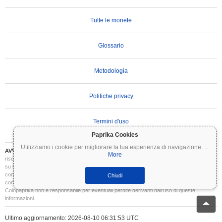
Tutte le monete
Glossario
Metodologia
Politiche privacy
Termini d'uso
Paprika Cookies
Utilizziamo i cookie per migliorare la tua esperienza di navigazione.
...
AVVERTENZA IMPORTANTE:
Le criptovalute sono altamente volatili e comportano
More
rischi significativi. Potresti perdere parte o tutto il tuo investimento. Tutte le informazioni
su Coinpaprika sono fornite esclusivamente a scopo informativo e non costituiscono
consulenza finanziaria o di investimento. Conduci sempre le tue ricerche (DYOR) e
Chiudi
consulta un consulente finanziario qualificato prima di prendere decisioni di investimento.
Coinpaprika non è responsabile per eventuali perdite derivanti dall'uso di queste
informazioni.
Ultimo aggiornamento: 2026-08-10 06:31:53 UTC