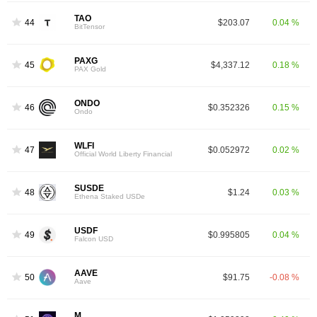
TAO
44
$203.07
0.04 %
BitTensor
PAXG
45
$4,337.12
0.18 %
PAX Gold
ONDO
46
$0.352326
0.15 %
Ondo
WLFI
47
$0.052972
0.02 %
Official World Liberty Financial
SUSDE
48
$1.24
0.03 %
Ethena Staked USDe
USDF
49
$0.995805
0.04 %
Falcon USD
AAVE
50
$91.75
-0.08 %
Aave
M