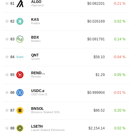
ALGO
81
$0.082201
-0.21 %
Algorand
KAS
82
$0.026169
0.02 %
Kaspa
BDX
83
$0.091791
0.14 %
Beldex
QNT
84
$58.10
-0.04 %
Quant
RENDER
85
$1.29
0.05 %
Render
USDC.e
86
$0.999904
-0.01 %
USD Coin.E
BNSOL
87
$86.52
0.20 %
Binance Staked SOL
LSETH
88
$2,154.14
0.02 %
Liquid Staked Ethereum