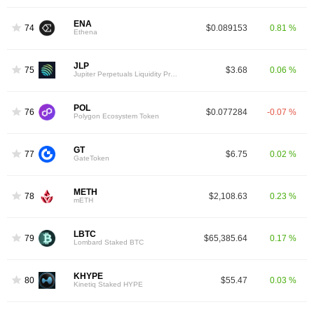
ENA
74
$0.089153
0.81 %
Ethena
JLP
75
$3.68
0.06 %
Jupiter Perpetuals Liquidity Provider Token
POL
76
$0.077284
-0.07 %
Polygon Ecosystem Token
GT
77
$6.75
0.02 %
GateToken
METH
78
$2,108.63
0.23 %
mETH
LBTC
79
$65,385.64
0.17 %
Lombard Staked BTC
KHYPE
80
$55.47
0.03 %
Kinetiq Staked HYPE