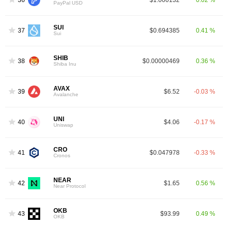
PayPal USD
SUI
37
$0.694385
0.41 %
Sui
SHIB
38
$0.00000469
0.36 %
Shiba Inu
AVAX
39
$6.52
-0.03 %
Avalanche
UNI
40
$4.06
-0.17 %
Uniswap
CRO
41
$0.047978
-0.33 %
Cronos
NEAR
42
$1.65
0.56 %
Near Protocol
OKB
43
$93.99
0.49 %
OKB