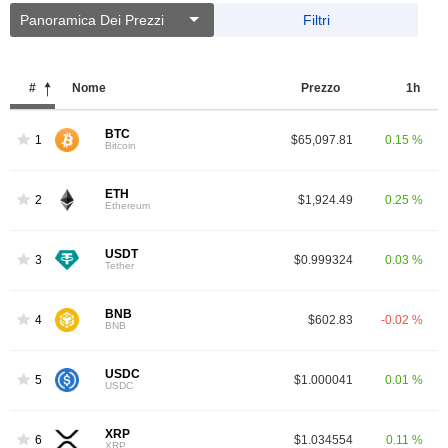
Panoramica Dei Prezzi
Filtri
#
Nome
Prezzo
1h
BTC
1
$65,097.81
0.15 %
Bitcoin
ETH
2
$1,924.49
0.25 %
Ethereum
USDT
3
$0.999324
0.03 %
Tether
BNB
4
$602.83
-0.02 %
BNB
USDC
5
$1.000041
0.01 %
USDC
XRP
6
$1.034554
0.11 %
XRP