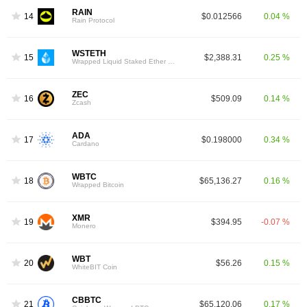
RAIN
14
$0.012566
0.04 %
Rain Protocol
WSTETH
15
$2,388.31
0.25 %
Wrapped Liquid Staked Ether 2.0
ZEC
16
$509.09
0.14 %
Zcash
ADA
17
$0.198000
0.34 %
Cardano
WBTC
18
$65,136.27
0.16 %
Wrapped Bitcoin
XMR
19
$394.95
-0.07 %
Monero
WBT
20
$56.26
0.15 %
WhiteBIT Coin
CBBTC
21
$65,120.06
0.17 %