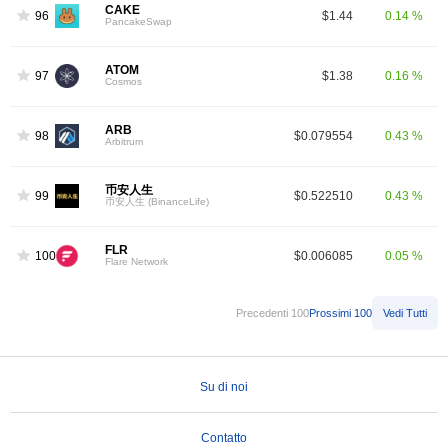
CAKE
96
$1.44
0.14 %
PancakeSwap
ATOM
97
$1.38
0.16 %
Cosmos
ARB
98
$0.079554
0.43 %
Arbitrum
币安人生
99
$0.522510
0.43 %
币安人生 (BinanceLife)
FLR
100
$0.006085
0.05 %
Flare Network
Precedenti 100
Prossimi 100
Vedi Tutti
Su di noi
Contatto