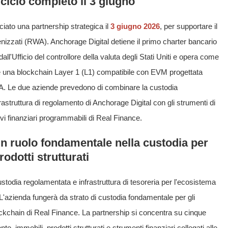
ciclo completo il 3 giugno
ato una partnership strategica il
3 giugno 2026
, per supportare il
nizzati (RWA). Anchorage Digital detiene il primo charter bancario
ll'Ufficio del controllore della valuta degli Stati Uniti e opera come
e è una blockchain Layer 1 (L1) compatibile con EVM progettata
A. Le due aziende prevedono di combinare la custodia
frastruttura di regolamento di Anchorage Digital con gli strumenti di
tivi finanziari programmabili di Real Finance.
n ruolo fondamentale nella custodia per
rodotti strutturati
ustodia regolamentata e infrastruttura di tesoreria per l'ecosistema
 L'azienda fungerà da strato di custodia fondamentale per gli
blockchain di Real Finance. La partnership si concentra su cinque
ento, immobili, prodotti strutturati e strumenti finanziari collegati alle