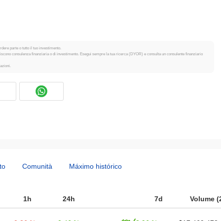
dere parte o tutto il tuo investimento.
tuiscono consulenza finanziaria o di investimento. Esegui sempre la tua ricerca (DYOR) e consulta un consulente finanziario
azioni.
to
Comunità
Máximo histórico
1h
24h
7d
Volume (