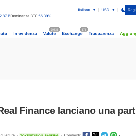
Italiana
USD
Regist
2.87 B
Dominanza BTC:
56.39%
60738
373
cato
In evidenza
Valute
Exchange
Trasparenza
Aggiung
Real Finance lanciano una part
di lettura
Condividi:
•
TOKENIZATION
BANKING
•
•