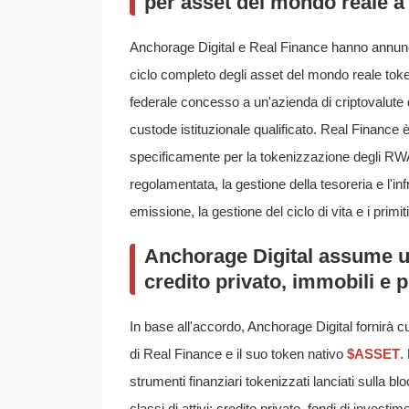
per asset del mondo reale a 
Anchorage Digital e Real Finance hanno annunci
ciclo completo degli asset del mondo reale toke
federale concesso a un'azienda di criptovalute da
custode istituzionale qualificato. Real Financ
specificamente per la tokenizzazione degli RW
regolamentata, la gestione della tesoreria e l'in
emissione, la gestione del ciclo di vita e i primi
Anchorage Digital assume u
credito privato, immobili e p
In base all'accordo, Anchorage Digital fornirà c
di Real Finance e il suo token nativo
$ASSET
.
strumenti finanziari tokenizzati lanciati sulla 
classi di attivi: credito privato, fondi di investim