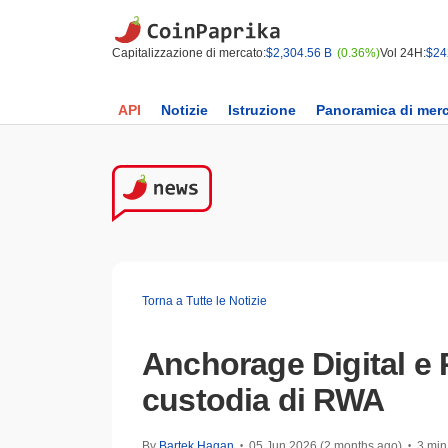
Capitalizzazione di mercato:
$2,304.56 B
(0.36%)
Vol 24H:
$24
API
Notizie
Istruzione
Panoramica di mer
Torna a Tutte le Notizie
Anchorage Digital e 
custodia di RWA
By
Bartek Hagan
05 Jun 2026 (2 months ago)
3 min 
•
•