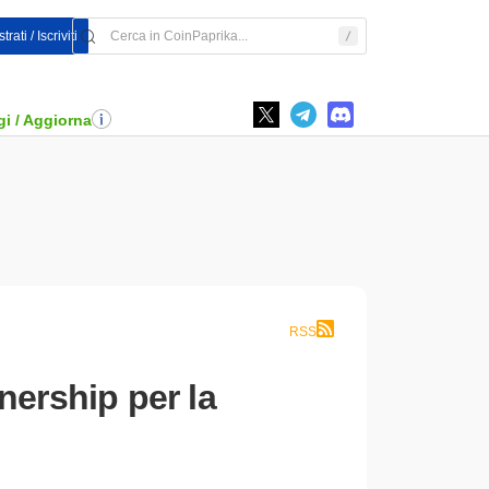
rati / Iscriviti
i / Aggiorna
RSS
nership per la