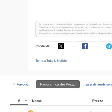
Le criptovalute sono altamente volatili e comportano un rischio significativo. Potresti per
Tutte le informazioni su Coinpaprika sono fornite solo a scopo informativo e non costi
qualificato prima di prendere decisioni di investimento.
Coinpaprika non è responsabile per eventuali perdite derivanti dall'uso di queste inform
Condividi:
Torna a Tutte le Notizie
Favoriti
Panoramica dei Prezzi
Tassi di rendimen
#
Nome
Prezzo