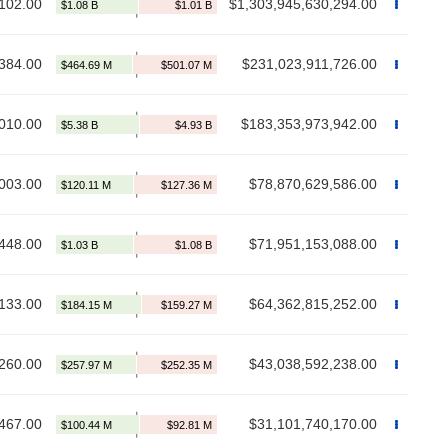
102.00
$1,303,945,630,294.00
384.00
$231,023,911,726.00
010.00
$183,353,973,942.00
003.00
$78,870,629,586.00
448.00
$71,951,153,088.00
133.00
$64,362,815,252.00
260.00
$43,038,592,238.00
467.00
$31,101,740,170.00