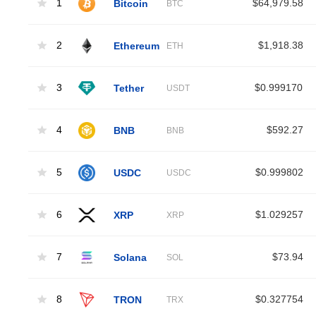
1
Bitcoin
$64,979.58
BTC
2
Ethereum
$1,918.38
ETH
3
Tether
$0.999170
USDT
4
BNB
$592.27
BNB
5
USDC
$0.999802
USDC
6
XRP
$1.029257
XRP
7
Solana
$73.94
SOL
8
TRON
$0.327754
TRX