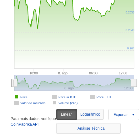
0.2656
0.2648
0.264
18:00
8. ago.
06:00
12:00
8. ago.
12:00
Price
Price in BTC
Price ETH
Valor de mercado
Volume (24h)
Linear
Logarítmico
Exportar
Para mais dados, verifique
CoinPaprika API
Análise Técnica