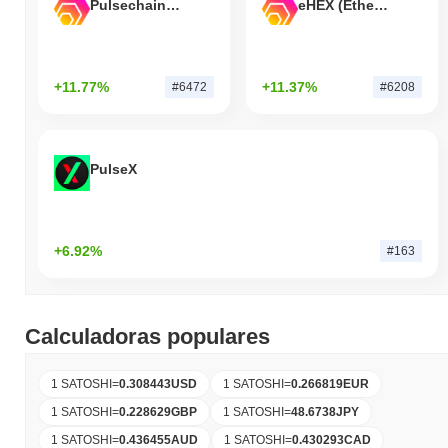
Pulsechain Bridged HEX (Pulsechain)
eHEX (Ethereum)
+11.77%
+11.37%
#6472
#6208
PulseX
+6.92%
#163
Calculadoras populares
1 SATOSHI
=
0.308443
USD
1 SATOSHI
=
0.266819
EUR
1 SATOSHI
=
0.228629
GBP
1 SATOSHI
=
48.6738
JPY
1 SATOSHI
=
0.436455
AUD
1 SATOSHI
=
0.430293
CAD