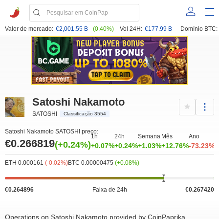
Valor de mercado:
€2,001.55 B
(0.40%)
Vol 24H:
€177.99 B
Domínio BTC:
Satoshi Nakamoto
SATOSHI
Classificação 3554
Satoshi Nakamoto SATOSHI preço:
1h
24h
Semana
Mês
Ano
€0.266819
(+0.24%)
+0.07%
+0.24%
+1.03%
+12.76%
-73.23%
ETH 0.000161
(-0.02%)
BTC 0.00000475
(+0.08%)
€0.264896
Faixa de 24h
€0.267420
Operations on Satoshi Nakamoto provided by CoinPaprika