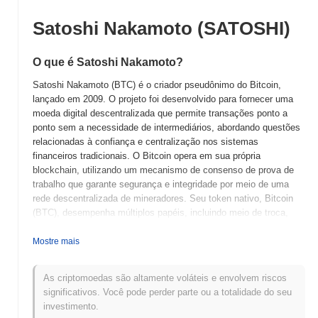
Satoshi Nakamoto (SATOSHI)
O que é Satoshi Nakamoto?
Satoshi Nakamoto (BTC) é o criador pseudônimo do Bitcoin,
lançado em 2009. O projeto foi desenvolvido para fornecer uma
moeda digital descentralizada que permite transações ponto a
ponto sem a necessidade de intermediários, abordando questões
relacionadas à confiança e centralização nos sistemas
financeiros tradicionais. O Bitcoin opera em sua própria
blockchain, utilizando um mecanismo de consenso de prova de
trabalho que garante segurança e integridade por meio de uma
rede descentralizada de mineradores. Seu token nativo, Bitcoin
(BTC), desempenha múltiplos papéis, incluindo meio de troca,
reserva de valor e unidade de conta. Satoshi Nakamoto é
significativo por introduzir o conceito de tecnologia blockchain e
Mostre mais
criptomoeda, que desde então inspirou inúmeros projetos e
inovações no setor financeiro e além. O anonimato de Satoshi
As criptomoedas são altamente voláteis e envolvem riscos
Nakamoto adiciona uma camada intrigante à narrativa do Bitcoin,
significativos. Você pode perder parte ou a totalidade do seu
já que a verdadeira identidade permanece desconhecida, gerando
investimento.
discussões e especulações contínuas dentro da comunidade