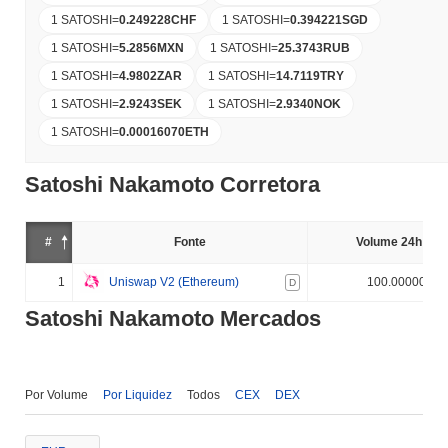
1 SATOSHI
=
0.249228
CHF
1 SATOSHI
=
0.394221
SGD
1 SATOSHI
=
5.2856
MXN
1 SATOSHI
=
25.3743
RUB
1 SATOSHI
=
4.9802
ZAR
1 SATOSHI
=
14.7119
TRY
1 SATOSHI
=
2.9243
SEK
1 SATOSHI
=
2.9340
NOK
1 SATOSHI
=
0.00016070
ETH
Satoshi Nakamoto Corretora
#
Fonte
Volume 24h (%)
1
Uniswap V2 (Ethereum)
100.000000%
D
Satoshi Nakamoto Mercados
Por Volume
Por Liquidez
Todos
CEX
DEX