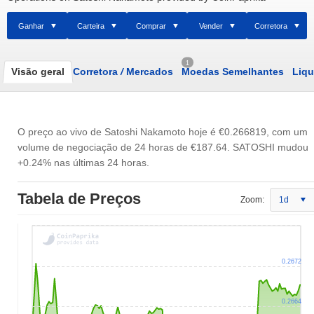
Ganhar
Carteira
Comprar
Vender
Corretora
1
Visão geral
Corretora
/
Mercados
Moedas Semelhantes
Liqu
O preço ao vivo de Satoshi Nakamoto hoje é
€0.266819
, com um
volume de negociação de 24 horas de
€187.64
. SATOSHI mudou
+0.24% nas últimas 24 horas.
Tabela de Preços
Zoom:
1d
0.2672
0.2664