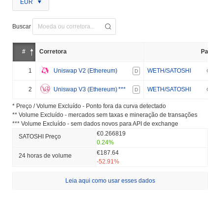
EUR
Buscar
#
Corretora
Par
1
Uniswap V2 (Ethereum)
WETH/SATOSHI
D
2
Uniswap V3 (Ethereum)
***
WETH/SATOSHI
D
* Preço / Volume Excluído - Ponto fora da curva detectado
** Volume Excluído - mercados sem taxas e mineração de transações
*** Volume Excluído - sem dados novos para API de exchange
€0.266819
SATOSHI Preço
0.24%
€187.64
24 horas de volume
-52.91%
Leia aqui como usar esses dados