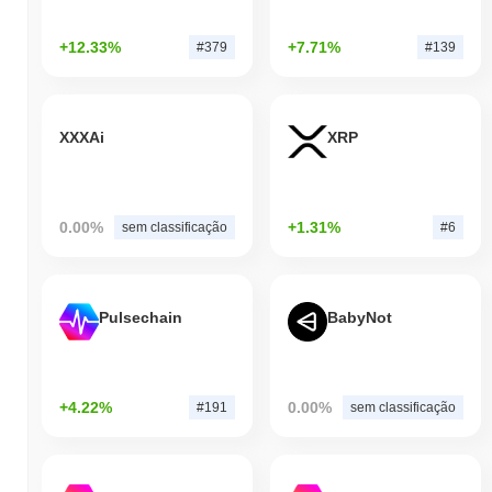
indica um desempenho forte na ação de preço de SATOSHI em
relação ao momentum do mercado mais amplo.
+12.33%
+7.71%
#379
#139
XXXAi
XRP
0.00%
+1.31%
sem classificação
#6
Pulsechain
BabyNot
+4.22%
0.00%
#191
sem classificação