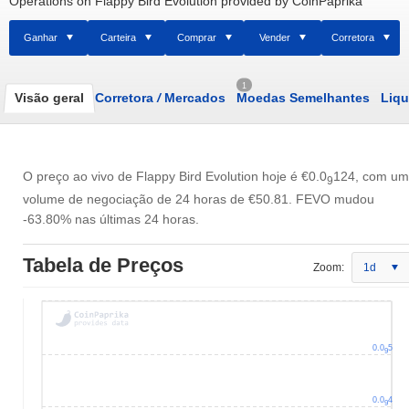
Operations on Flappy Bird Evolution provided by CoinPaprika
Ganhar
Carteira
Comprar
Vender
Corretora
1
Visão geral
Corretora
/
Mercados
Moedas Semelhantes
Liqu
O preço ao vivo de Flappy Bird Evolution hoje é
€0.0
124
, com um
9
volume de negociação de 24 horas de
€50.81
. FEVO mudou
-63.80% nas últimas 24 horas.
Tabela de Preços
Zoom:
1d
0.0
5
9
0.0
4
9