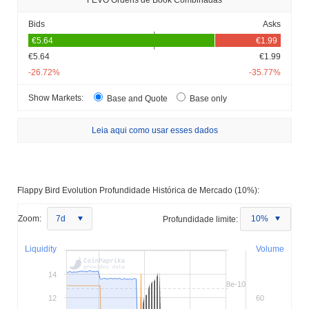
FEVO Ordens de Book Combinadas
Bids
Asks
€5.64
€1.99
-26.72%
-35.77%
Show Markets:
Base and Quote
Base only
Leia aqui como usar esses dados
Flappy Bird Evolution Profundidade Histórica de Mercado (10%):
Zoom:
7d
Profundidade limite:
10%
Liquidity
Volume
14
8e-10
12
60