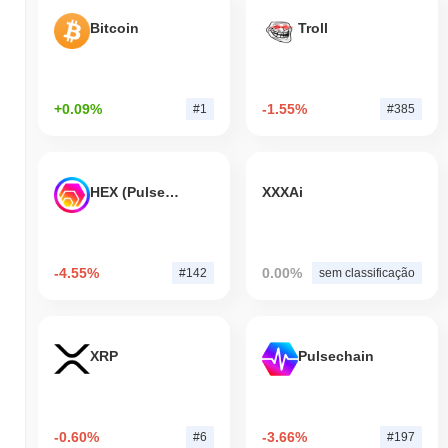
Bitcoin
Troll
+0.09%
-1.55%
#1
#385
HEX (Pulsechain)
XXXAi
-4.55%
0.00%
#142
sem classificação
XRP
Pulsechain
-0.60%
-3.66%
#6
#197