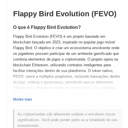
Flappy Bird Evolution (FEVO)
O que é Flappy Bird Evolution?
Flappy Bird Evolution (FEVO) é um projeto baseado em
blockchain lançado em 2023, inspirado no popular jogo móvel
Flappy Bird. O objetivo é criar um ecossistema envolvente onde
os jogadores possam participar de um ambiente gamificado que
combina elementos de jogos e criptomoeda. O projeto opera na
blockchain Ethereum, utilizando contratos inteligentes para
facilitar interações dentro de sua plataforma. O token nativo,
FEVO, serve a múltiplos propósitos, incluindo transações dentro
do jogo, staking e governança, permitindo que os detentores
influenciem o desenvolvimento do ecossistema. Os jogadores
podem ganhar tokens FEVO através do gameplay, que podem ser
usados para várias melhorias no jogo ou negociados em
Mostre mais
exchanges. Flappy Bird Evolution se destaca pela sua integração
única de mecânicas de jogo com tecnologia blockchain,
As criptomoedas são altamente voláteis e envolvem riscos
promovendo um ambiente orientado pela comunidade que atrai
significativos. Você pode perder parte ou a totalidade do seu
tanto jogadores quanto entusiastas de criptomoedas. Essa
investimento.
abordagem inovadora o posiciona como um jogador notável na