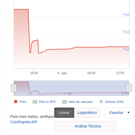
0.0
3
9
0.0
2
9
0.0
1
9
18:00
9. ago.
06:00
12:00
9. ago.
12:00
Price
Price in BTC
Valor de mercado
Volume (24h)
Linear
Logarítmico
Exportar
Para mais dados, verifique
CoinPaprika API
Análise Técnica