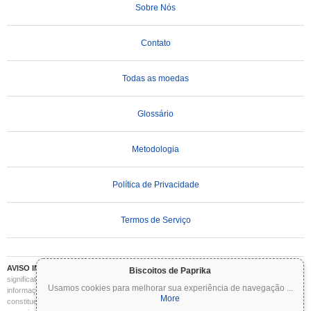
Sobre Nós
Contato
Todas as moedas
Glossário
Metodologia
Política de Privacidade
Termos de Serviço
AVISO IMPORTANTE:
As criptomoedas são altamente voláteis e envolvem riscos
Biscoitos de Paprika
significativos. Você pode perder parte ou todo o seu investimento. Todas as
Usamos cookies para melhorar sua experiência de navegação
...
informações no Coinpaprika são fornecidas apenas para fins informativos e não
More
constituem aconselhamento financeiro ou de investimento. Sempre faça sua própria