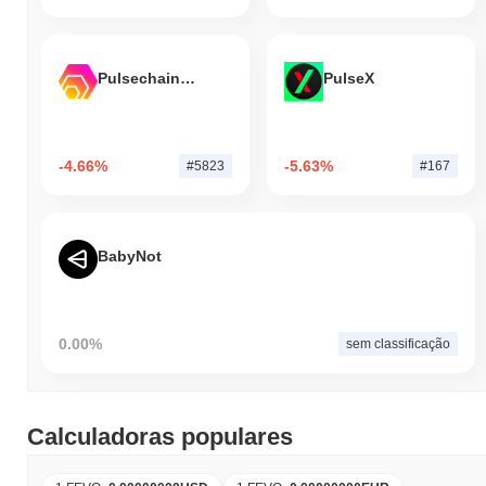
Pulsechain Bridged HEX (Pulsechain)
PulseX
-4.66%
-5.63%
#5823
#167
BabyNot
0.00%
sem classificação
Calculadoras populares