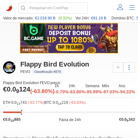
Valor de mercado:
€2,016.90 B
(0.32%)
Vol 24H:
€81.16 B
Domínio BTC:
Flappy Bird Evolution
FEVO
Classificação 8070
Flappy Bird Evolution FEVO preço:
1h
24h
Semana
Mês
Ano
€0.0
124
9
(-63.80%)
-0.70%
-63.80%
-85.99%
-87.03%
-94.33%
ETH 0.0
743
(-63.77%)
BTC 0.0
219
(-63.83%)
13
14
€0.0
885
€0.0
343
Faixa de 24h
10
9