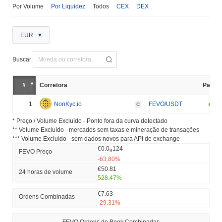
Por Volume
Por Liquidez
Todos
CEX
DEX
EUR
Buscar
#
Corretora
Par
1
NonKyc.io
FEVO/USDT
C
* Preço / Volume Excluído - Ponto fora da curva detectado
** Volume Excluído - mercados sem taxas e mineração de transações
*** Volume Excluído - sem dados novos para API de exchange
€0.0
124
9
FEVO Preço
-63.80%
€50.81
24 horas de volume
528.47%
€7.63
Ordens Combinadas
-29.31%