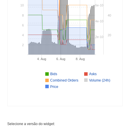
10
6e-10
8
40
4e-10
6
4
20
2e-10
2
4. Aug
6. Aug
8. Aug
Bids
Asks
Combined Orders
Volume (24h)
Price
Selecione a versão do widget: