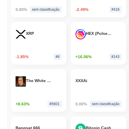
0.00%
-2.49%
sem classificação
#418
XRP
HEX (Pulsechain)
-1.85%
+16.06%
#6
#143
The White Bull
XXXAi
+8.63%
0.00%
#5601
sem classificação
Bangsat 666
Bitcoin Cash