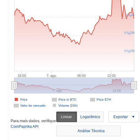
0.0
24
9
0.0
238
9
0.0
236
9
18:00
7. ago.
06:00
12:00
7. ago.
12:00
Price
Price in BTC
Price ETH
Valor de mercado
Volume (24h)
Linear
Logarítmico
Exportar
Para mais dados, verifique
CoinPaprika API
Análise Técnica