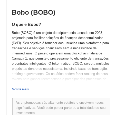
Bobo (BOBO)
O que é Bobo?
Bobo (BOBO) é um projeto de criptomoeda lançado em 2023,
projetado para facilitar soluções de finanças descentralizadas
(DeFi). Seu objetivo é fornecer aos usuários uma plataforma para
transações e serviços financeiros sem a necessidade de
intermediários. O projeto opera em uma blockchain nativa de
Camada 1, que permite o processamento eficiente de transações
e contratos inteligentes. O token nativo, BOBO, serve a múltiplos
propósitos dentro do ecossistema, incluindo taxas de transação,
staking e governança. Os usuários podem fazer staking de seus
tokens para ganhar recompensas e participar dos processos de
tomada de decisão sobre o desenvolvimento e atualizações da
plataforma. Bobo se destaca por seu foco em interfaces
Mostre mais
amigáveis e acessibilidade, facilitando a interação de indivíduos e
empresas com serviços DeFi. Seu compromisso com a
As criptomoedas são altamente voláteis e envolvem riscos
segurança e transparência aumenta ainda mais seu apelo,
significativos. Você pode perder parte ou a totalidade do seu
posicionando-o como um jogador significativo no cenário em
investimento.
evolução das finanças descentralizadas.