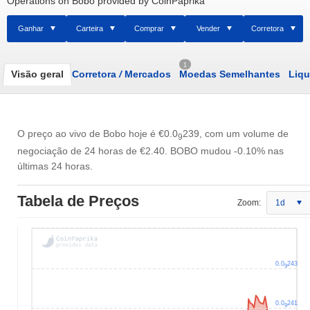
Operations on Bobo provided by CoinPaprika
Ganhar
Carteira
Comprar
Vender
Corretora
1
Visão geral
Corretora
/
Mercados
Moedas Semelhantes
Liqu
O preço ao vivo de Bobo hoje é
€0.0
239
, com um volume de
9
negociação de 24 horas de
€2.40
. BOBO mudou -0.10% nas
últimas 24 horas.
Tabela de Preços
Zoom:
1d
0.0
243
9
0.0
241
9