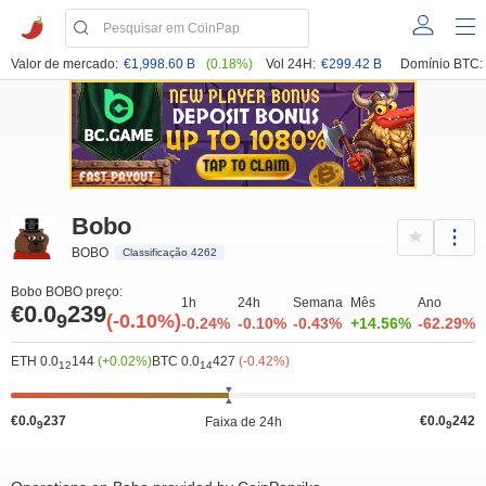
Valor de mercado:
€1,998.60 B
(0.18%)
Vol 24H:
€299.42 B
Domínio BTC:
Bobo
BOBO
Classificação 4262
Bobo BOBO preço:
1h
24h
Semana
Mês
Ano
€0.0
239
9
(-0.10%)
-0.24%
-0.10%
-0.43%
+14.56%
-62.29%
ETH 0.0
144
(+0.02%)
BTC 0.0
427
(-0.42%)
12
14
€0.0
237
€0.0
242
Faixa de 24h
9
9