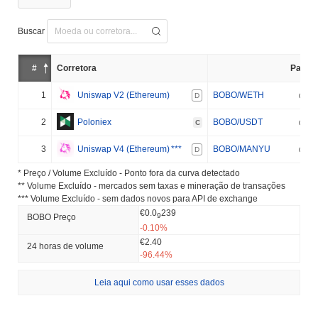
Buscar
#
Corretora
Par
1
Uniswap V2 (Ethereum)
BOBO/WETH
D
2
Poloniex
BOBO/USDT
C
3
Uniswap V4 (Ethereum)
***
BOBO/MANYU
D
* Preço / Volume Excluído - Ponto fora da curva detectado
** Volume Excluído - mercados sem taxas e mineração de transações
*** Volume Excluído - sem dados novos para API de exchange
€0.0
239
9
BOBO Preço
-0.10%
€2.40
24 horas de volume
-96.44%
Leia aqui como usar esses dados