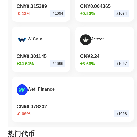
CN¥0.015389
CN¥0.004365
-0.13%
+0.83%
#1694
#1694
W Coin
Jester
CN¥0.001145
CN¥3.34
+34.64%
+6.66%
#1696
#1697
Wefi Finance
CN¥0.078232
-0.09%
#1698
热门代币