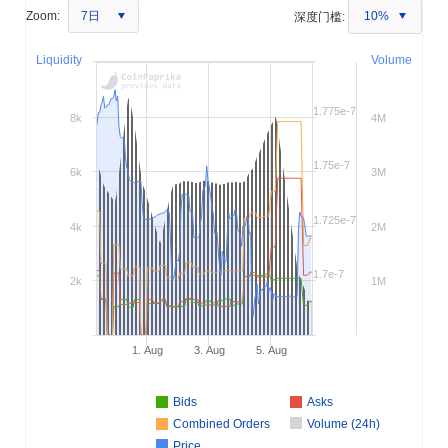
7日
Zoom:
深度门槛:
10%
Liquidity
Volume
1.775e-7
8k
4M
1.75e-7
6k
3M
1.725e-7
4k
2M
1.7e-7
2k
1M
1. Aug
3. Aug
5. Aug
Bids
Asks
Combined Orders
Volume (24h)
Price