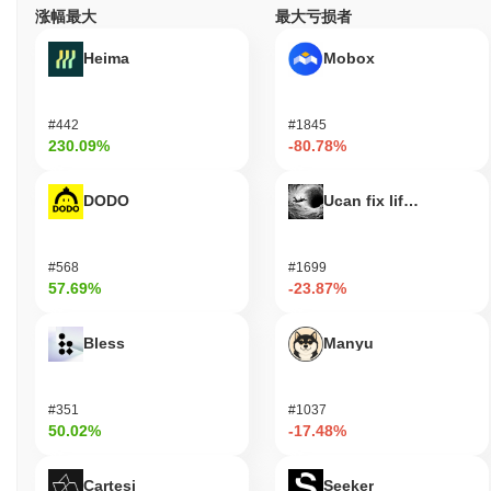
Nutcoin成为验证者，这不仅保护了网络，还使他们的财务利益与生
涨幅最大
最大亏损者
态系统的健康保持一致。 该协议利用先进的加密技术，如椭圆曲线
数字签名算法（ECDSA），确保安全的身份验证和数据完整性。这
Heima
Mobox
种加密技术保护交易免受篡改和未经授权的访问。 验证者的激励包
括质押奖励，这些奖励是为他们在网络中的参与而分配的，而对恶
意行为或未能正确验证交易的惩罚或削减则会被施加。这种双重机
#442
#1845
制鼓励参与者的诚实行为。 其他安全措施包括定期审计和强大的治
230.09%
-80.78%
理框架，允许利益相关者提出和投票协议变更。客户实现的多样性
进一步增强了网络对潜在漏洞的抵御能力，确保为所有用户提供安
DODO
Ucan fix life in1day
全可靠的环境。
Nutcoin是否面临任何争议或风险？
#568
#1699
Nutcoin面临着关于其遵守当地法律的监管审查，特别是在加密货币
57.69%
-23.87%
法规严格的司法管辖区。2023年初，该项目与监管机构进行了讨
论，以澄清其运营框架并确保遵守反洗钱（AML）和了解你的客户
Bless
Manyu
（KYC）要求。团队通过实施增强的合规措施并聘请法律顾问有效
应对监管环境。 此外，Nutcoin在2023年中期经历了一次小型技术
事件，发现其智能合约存在漏洞。开发团队迅速通过在48小时内部
署的补丁解决了该问题，确保用户资金的安全。他们还在事件后对
#351
#1037
50.02%
-17.48%
智能合约进行了全面审计，以加强安全性。 Nutcoin面临的持续风
险包括市场波动和可能影响其运营的监管变化。为了减轻这些风
险，团队强调在沟通中的透明度，并通过审计和社区参与倡议定期
Cartesi
Seeker