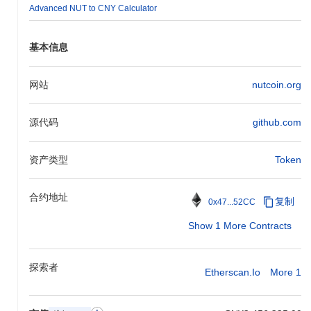
Advanced NUT to CNY Calculator
Nutcoin还提供了一整套开发者工具，包括SDK和API，以促进创新
并简化在其平台上开发新应用的过程。这些元素共同为Nutcoin在加
密货币领域的独特角色做出了贡献，使其成为一个多功能和社区驱
基本信息
动的项目。
你可以用Nutcoin做什么？
网站
nutcoin.org
NUT代币在其生态系统中具有多种实用功能。它主要用于交易费
用，使用户能够在Nutcoin区块链上发送价值并与去中心化应用
源代码
github.com
（dApps）进行互动。持有者可以质押他们的NUT代币以帮助保护
网络，这也可能提供赚取奖励的机会，具体取决于质押机制的设
置。 此外，NUT代币持有者可能有能力参与治理提案和投票，使他
资产类型
Token
们能够影响项目及其发展的方向。对于开发者而言，Nutcoin提供了
构建dApps和整合的工具和资源，增强了生态系统的整体功能。生
合约地址
态系统还包括支持NUT的各种钱包和市场，便于用户进行无缝交易
复制
0x47...52CC
和互动。总体而言，Nutcoin为用户、验证者和开发者提供了一个多
Show 1 More Contracts
功能的平台，促进了一个强大而活跃的社区。
Nutcoin仍然活跃或相关吗？
探索者
Etherscan.io
More 1
Nutcoin通过2023年9月宣布的最新更新保持活跃，该更新引入了交
易速度和安全性功能的增强。开发团队目前专注于通过与各种去中
心化应用（dApps）的整合来扩展其生态系统，并探索与其他区块