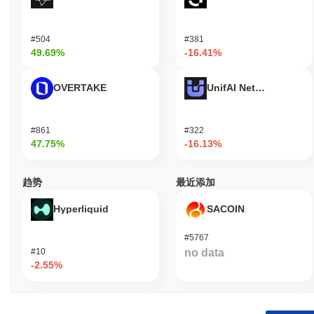
更新其安全协议。
Nutcoin (NUT) 常见问题 – 关键指标与市场洞察
#504
#381
49.69%
-16.41%
我在哪里可以购买 Nutcoin (NUT)?
Nutcoin (NUT) 在 centralized 加密货币交易所广泛可用。 最活跃的
OVERTAKE
UnifAI Network
平台是
DigiFinex
,其中
NUT/USDT
交易对的24小时交易量超过
CN¥627,127.00
。 其他交易所包括 Uniswap V2 (Ethereum) 和
Uniswap V3 (Ethereum)。
#861
#322
47.75%
-16.13%
Nutcoin 当前的日交易量是多少?
截至过去24小时,Nutcoin 的交易量为
CN¥627,398.00
, 与前一天相
趋势
最近添加
比下降了
79.57%
。这表明交易活动短期减少。
Hyperliquid
SACOIN
Nutcoin 的价格范围历史是什么?
#5767
历史最高价(ATH):
CN¥0.00000833
#10
no data
历史最低价(ATL):
CN¥0.00
-2.55%
Nutcoin 目前的交易价格低于其ATH
~97.93%
.
Nutcoin 当前的市值是多少?