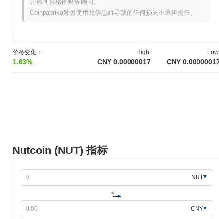
并咨询合格的财务顾问。
允许参与者在没有传统首次代币发行（ICO）限制的情况下获取代
Coinpaprika对因使用此信息而导致的任何损失不承担责任。
币。这种方法促进了社区所有权感，并为Nutcoin在接下来的几个月
中的增长和生态系统发展奠定了基础。
Nutcoin接下来有什么计划？
价格变化：
High:
Low
根据官方更新，Nutcoin正在为计划于2024年第二季度进行的重要
1.63%
CNY 0.00000017
CNY 0.0000001
协议升级做准备，旨在提高交易速度并降低费用。预计此升级将改
善整体网络效率和用户体验。此外，Nutcoin正在与多个去中心化金
融（DeFi）平台进行整合，预计在2024年第三季度末完成合作。这
些整合旨在扩大Nutcoin在DeFi生态系统中的实用性，使用户能够利
用其持有的资产进行借贷和质押机会。对这些倡议的进展将通过官
方路线图进行跟踪，确保在开发过程中保持透明和社区参与。
Nutcoin的独特之处是什么？
Nutcoin (NUT) 指标
Nutcoin通过其创新的第二层（L2）扩展解决方案脱颖而出，该方案
提高了交易吞吐量并减少了延迟，同时保持强大的安全性。这种架
构使Nutcoin能够快速高效地处理交易，适合高交易量的应用。该平
NUT
台采用独特的共识机制，将权益证明与委托治理相结合，使社区能
够参与决策过程和资源分配。 此外，Nutcoin具有互操作性功能，
促进无缝的跨链交易，使用户能够与多个区块链生态系统进行互
CNY
动。生态系统还通过与各种DeFi项目和去中心化应用（dApps）的
战略合作伙伴关系得到了进一步丰富，增强了其实用性和采用率。