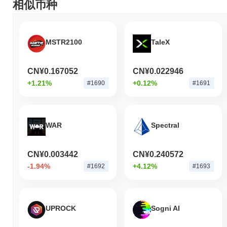
相似币种
MSTR2100
TaleX
CN¥0.167052
CN¥0.022946
+1.21%
+0.12%
#1690
#1691
WAR
Spectral
CN¥0.003442
CN¥0.240572
-1.94%
+4.12%
#1692
#1693
UPROCK
Sogni AI