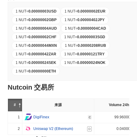
1 NUT
=
0.00000003
USD
1 NUT
=
0.00000002
EUR
1 NUT
=
0.00000002
GBP
1 NUT
=
0.00000402
JPY
1 NUT
=
0.00000004
AUD
1 NUT
=
0.00000004
CAD
1 NUT
=
0.00000002
CHF
1 NUT
=
0.00000003
SGD
1 NUT
=
0.00000044
MXN
1 NUT
=
0.00000208
RUB
1 NUT
=
0.00000042
ZAR
1 NUT
=
0.00000121
TRY
1 NUT
=
0.00000024
SEK
1 NUT
=
0.00000024
NOK
1 NUT
=
0.00000000
ETH
Nutcoin 交易所
#
来源
Volume 24h (%)
1
DigiFinex
99.960000%
C
2
Uniswap V2 (Ethereum)
0.040000%
D