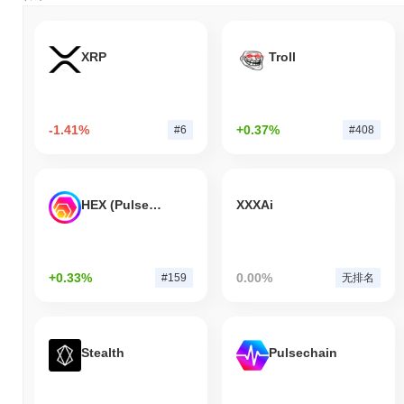
XRP
Troll
-1.41%
+0.37%
#6
#408
HEX (Pulsechain)
XXXAi
+0.33%
0.00%
#159
无排名
Stealth
Pulsechain