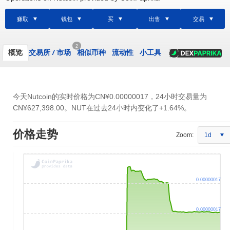
赚取
钱包
买
出售
交易
2
概览
交易所
/
市场
相似币种
流动性
小工具
今天Nutcoin的实时价格为
CN¥0.00000017
，24小时交易量为
CN¥627,398.00
。NUT在过去24小时内变化了+1.64%。
价格走势
Zoom:
1d
0.00000017
0.00000017