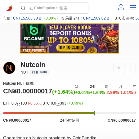
市值:
CN¥15,565.30 B
(0.80%)
交易量 24H:
CN¥1,509.02 B
BTC市占率:
5
Nutcoin
NUT
排名 1689
Nutcoin NUT 价格:
1h
24h
周
月
年
CN¥0.00000017
(+1.64%)
+0.01%
+1.64%
-2.99%
-1.01%
-3
ETH 0.0
133
(-0.56%)
BTC 0.0
393
(+0.49%)
10
12
CN¥0.00000017
24小时范围
CN¥0.00000017
Operations on Nutcoin provided by CoinPaprika