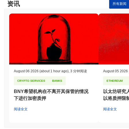
资讯
所有新闻
Nutcoin 的市值约为
CN¥3,456,835.00
,按市场规模在全球排名第
1689 位。该数字是根据其 20 092 757 543 431 个 NUT 代币的流通
供应量计算的。
与更广泛的加密市场相比,Nutcoin 的表现如何?
在过去7天里,Nutcoin 下跌了
2.99%
,表现不及整体加密市场 其上涨
了
0.80%
。这表明相对于更广泛的市场势头,NUT 的价格走势暂时
滞后。
August 06 2026
(about 1 hour ago)
,
3 分钟阅读
August 05 2026
CRYPTO SERVICES
BANKS
ETHEREUM
BNY希望机构在不离开其保管的情况
以太坊研究
下进行加密质押
以将质押限制
阅读全文
阅读全文