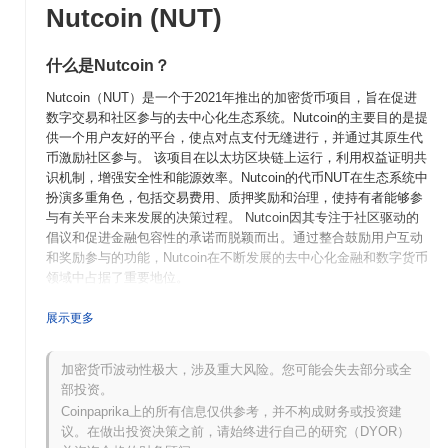
Nutcoin (NUT)
什么是Nutcoin？
Nutcoin（NUT）是一个于2021年推出的加密货币项目，旨在促进
数字交易和社区参与的去中心化生态系统。Nutcoin的主要目的是提
供一个用户友好的平台，使点对点支付无缝进行，并通过其原生代
币激励社区参与。 该项目在以太坊区块链上运行，利用权益证明共
识机制，增强安全性和能源效率。Nutcoin的代币NUT在生态系统中
扮演多重角色，包括交易费用、质押奖励和治理，使持有者能够参
与有关平台未来发展的决策过程。 Nutcoin因其专注于社区驱动的
倡议和促进金融包容性的承诺而脱颖而出。通过整合鼓励用户互动
和奖励参与的功能，Nutcoin在不断发展的去中心化金融和数字货币
领域中占据了重要地位。
Nutcoin是何时以及如何开始的？
展示更多
Nutcoin于2021年1月起源，当时创始团队发布了白皮书，概述了项
目的愿景和技术框架。该项目于2021年3月推出了测试网，允许开
加密货币波动性极大，涉及重大风险。您可能会失去部分或全
发者和早期用户实验平台的功能。经过成功测试，Nutcoin于2021
部投资。
年6月过渡到主网发布，标志着其正式进入加密货币市场。 早期开
Coinpaprika上的所有信息仅供参考，并不构成财务或投资建
发专注于创建一个去中心化生态系统，旨在增强用户参与和社区参
议。在做出投资决策之前，请始终进行自己的研究（DYOR）
与。Nutcoin代币的初始分配通过公平启动模型于2021年7月进行，