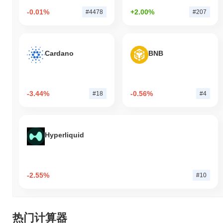
-0.01%
+2.00%
#4478
#207
Cardano
BNB
-3.44%
-0.56%
#18
#4
Hyperliquid
-2.55%
#10
热门计算器