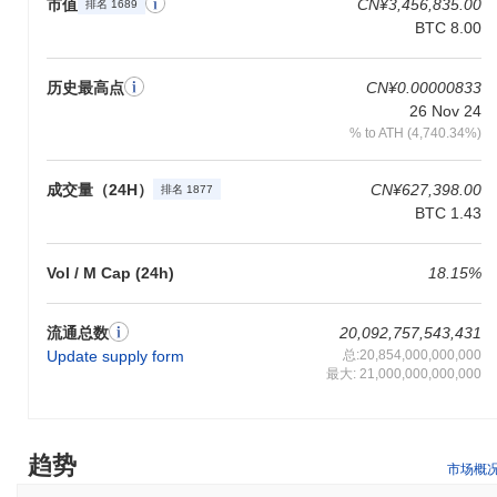
链项目的合作。Nutcoin在多个交易所上市，保持稳定的交易量，表
市值
CN¥3,456,835.00
排名 1689
明市场持续关注。 此外，该项目拥有活跃的治理模型，社区提案和
BTC 8.00
投票定期进行，最近一次发生在2023年10月。这种参与表明了一个
忠诚的用户基础和适应市场需求的意愿。这些指标支持Nutcoin在加
历史最高点
CN¥0.00000833
密货币领域的持续相关性，特别是在去中心化金融（DeFi）和社区
26 Nov 24
驱动项目的背景下。
% to ATH (4,740.34%)
Nutcoin是为谁设计的？
Nutcoin是为消费者和开发者设计的，使他们能够参与一个促进金融
成交量（24H）
CN¥627,398.00
排名 1877
包容性和创新的去中心化生态系统。它提供了基本工具和资源，包
BTC 1.43
括用户友好的钱包和API，以便于无缝交易和应用开发。 主要用
户，如消费者，受益于Nutcoin的支付功能，使他们能够在平台内轻
Vol / M Cap (24h)
18.15%
松安全地进行交易。开发者则被赋予构建和整合利用Nutcoin区块链
能力的应用的权力，增强用户体验并扩展生态系统的实用性。 次要
参与者，包括验证者和流动性提供者，通过质押和治理机制参与，
流通总数
20,092,757,543,431
贡献网络的安全性和决策过程。这种协作环境促进了一个充满活力
Update supply form
总:20,854,000,000,000
的社区，支持Nutcoin的增长和可持续性，符合其创建更可及金融环
最大: 21,000,000,000,000
境的使命。
Nutcoin是如何保障安全的？
趋势
Nutcoin采用权益证明（PoS）共识机制，验证者负责确认交易并维
市场概
护网络的完整性。在此模型中，参与者可以通过质押一定数量的