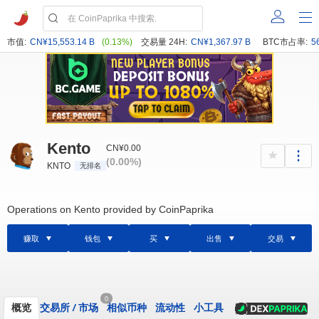
市值:
CN¥15,553.14 B
(0.13%)
交易量 24H:
CN¥1,367.97 B
BTC市占率:
5
Kento
CN¥0.00
(0.00%)
KNTO
无排名
Operations on Kento provided by CoinPaprika
赚取
钱包
买
出售
交易
0
概览
交易所
/
市场
相似币种
流动性
小工具