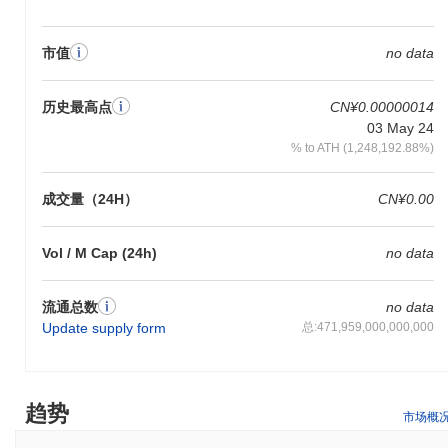
Kento（KNT）通过独特的权益证明（PoS）共识机制来保障其网
络安全，验证者根据他们持有的KNT代币数量和愿意“质押”的数量
市值
no data
进行选择。这种模型通过激励诚实参与来增强网络安全，降低恶意
攻击的风险，同时通过其验证者社区的积极参与确保高效的区块链
保护。
历史最高点
CN¥0.00000014
03 May 24
Kento是否面临任何争议或风险？
% to ATH (1,248,192.88%)
Kento（KNT0）面临着重大风险，包括可能导致快速价格波动的极
端波动性，这对投资者构成挑战。此外，该项目因潜在的安全事件
成交量（24H）
CN¥0.00
和围绕其开发团队的争议而受到审查，引发了对透明度和信任的担
忧。与许多加密货币一样，可能出现的“拉地毯”事件仍然是一个关
键风险，强调了潜在投资者需要谨慎。
Vol / M Cap (24h)
no data
Kento (KNTO) 常见问题 – 关键指标与市场洞察
流通总数
no data
Update supply form
总:471,959,000,000,000
我在哪里可以购买 Kento (KNTO)?
Kento (KNTO) 在 centralized and decentralized 加密货币交易所广
泛可用。
趋势
市场概
Kento 当前的日交易量是多少?