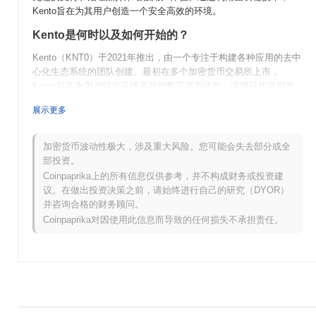
Kento旨在为其用户创造一个安全高效的环境。
Kento是何时以及如何开始的？
Kento（KNT0）于2021年推出，由一个专注于构建各种应用的去中
心化生态系统的团队创建。最初在多个加密货币交易所上市，
Kento旨在为用户提供无缝高效的数字资产体验。该项目的早期发
展受到其对社区参与的承诺和实施创新功能以增强可用性和安全性
展示更多
的影响。
Kento未来有什么计划？
加密货币波动性极大，涉及重大风险。您可能会失去部分或全
Kento（KNT0）在2024年的路线图上正处于重大进展的前沿。即将
部投资。
推出的功能包括一个去中心化市场的启动，旨在增强用户参与度并
Coinpaprika上的所有信息仅供参考，并不构成财务或投资建
扩展其生态系统。社区计划实施一种治理模型，使代币持有者能够
议。在做出投资决策之前，请始终进行自己的研究（DYOR）
影响未来的发展，促进更具参与性的环境。此外，Kento还旨在与
并咨询合格的财务顾问。
各种DeFi平台集成，拓宽其使用案例并推动采用。随着项目的发
Coinpaprika对因使用此信息而导致的任何损失不承担责任。
展，它仍然专注于创建一个支持开发者和用户的强大基础设施。
Kento的独特之处是什么？
Kento（KNT0）因其独特的双代币模型而与其他加密货币不同，这
种模型通过提供实用性和治理功能来增强其代币经济学。与许多加
密货币不同，Kento集成了一种专门的质押机制，奖励用户在去中