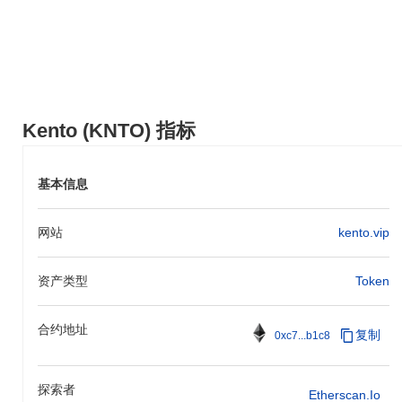
心化金融（DeFi）和游戏生态系统中的实际使用案例。这种突出的
技术不仅促进了社区参与，还确保了其生态系统内的可持续增长，
使其与传统区块链项目有所不同。
你可以用Kento做什么？
Kento（KNT0）主要用于其生态系统内的支付，支持商品和服务的
无缝交易。此外，它还作为质押和参与治理的实用代币，使持有者
Kento (KNTO) 指标
能够影响项目决策。Kento还集成到DeFi应用和NFT中，增强了其
实用性，并为用户提供多样化的参与平台的方式。
基本信息
Kento仍然活跃或相关吗？
Kento（KNT0）目前仍然活跃，在多个交易所仍然观察到交易活
动。开发工作正在进行中，项目保持着活跃的社区参与。总体而
网站
kento.vip
言，Kento目前并不被视为一个不活跃或被遗弃的项目。
Kento是为谁设计的？
资产类型
Token
Kento（KNT）是为区块链游戏生态系统中的游戏玩家和开发者设
计的。其目标受众包括希望将区块链技术集成到其项目中的游戏开
合约地址
复制
0xc7...b1c8
发者和寻求去中心化平台以增强游戏体验的玩家。Kento旨在建立
一个充满活力的社区，促进游戏领域的创新和参与。
探索者
Kento是如何保障安全的？
Etherscan.io