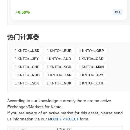
+0.59%
#11
热门计算器
1 KNTO
=
...
USD
1 KNTO
=
...
EUR
1 KNTO
=
...
GBP
1 KNTO
=
...
JPY
1 KNTO
=
...
AUD
1 KNTO
=
...
CAD
1 KNTO
=
...
CHF
1 KNTO
=
...
SGD
1 KNTO
=
...
MXN
1 KNTO
=
...
RUB
1 KNTO
=
...
ZAR
1 KNTO
=
...
TRY
1 KNTO
=
...
SEK
1 KNTO
=
...
NOK
1 KNTO
=
...
ETH
According to our knowledge currently there are no active
Exchanges/Markets for Kento.
If you are aware of an active market for this asset, please send
us information via our
form.
MODIFY PROJECT
CN¥0.00