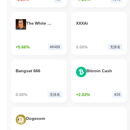
The White Bull
XXXAi
+5.66%
0.00%
#6489
无排名
Bangsat 666
Bitcoin Cash
0.00%
+2.02%
无排名
#26
Dogecoin