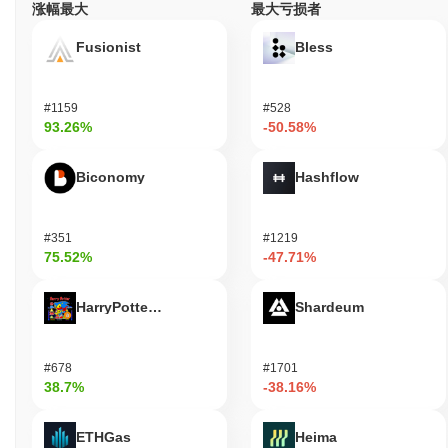
涨幅最大
最大亏损者
截至过去24小时,Kento 的交易量为
CN¥0.00
.
Fusionist
Bless
Kento 的价格范围历史是什么?
历史最高价(ATH):
CN¥0.00000014
历史最低价(ATL):
CN¥0.00
#1159
#528
93.26%
-50.58%
Kento 目前的交易价格低于其ATH
~99.99%
.
Biconomy
Hashflow
与更广泛的加密市场相比,Kento 的表现如何?
在过去7天里,Kento 上涨了
0.00%
,表现不及整体加密市场 其上涨
了
0.13%
。这表明相对于更广泛的市场势头,KNTO 的价格走势暂
#351
#1219
时滞后。
75.52%
-47.71%
HarryPotterObamaSonic10Inu (ETH)
Shardeum
#678
#1701
38.7%
-38.16%
ETHGas
Heima