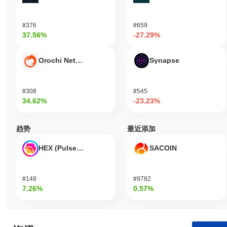
#376
#659
37.56%
-27.29%
Orochi Network
Synapse
#308
#545
34.62%
-23.23%
趋势
最近添加
HEX (Pulsechain)
SACOIN
#148
#9782
7.26%
0.57%