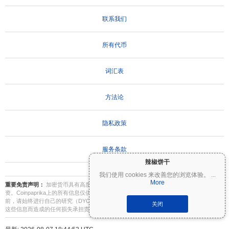
联系我们
所有代币
词汇表
方法论
隐私政策
服务条款
辣椒饼干
我们使用 cookies 来改善您的浏览体验。
...
More
重要免责声明：
加密货币具有高度波动性，存在重大风险。您可能会损失部分或全部投
资。Coinpaprika上的所有信息仅供参考，不构成财务或投资建议。在做出投资决策之
前，请始终进行自己的研究（DYOR）并咨询合格的财务顾问。Coinpaprika不对因使用
关闭
这些信息而造成的任何损失承担责任。