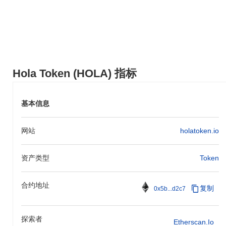
用户参与和奖励，创造了可持续的代币经济结构。其特别功能包括
去中心化治理系统，使用户能够影响平台的发展，使其成为社区驱
动项目的引人注目的现实用例。
你可以用Hola Token做什么？
Hola Token（HOLA）主要用于Hola生态系统内的支付，支持商品
和服务的无缝交易。它还作为质押的实用代币，允许用户赚取奖励
Hola Token (HOLA) 指标
并参与治理决策。此外，HOLA已集成到各种DeFi应用中，并可在
NFT市场中使用，增强了其在加密领域的多样性。
基本信息
Hola Token仍然活跃或相关吗？
Hola Token（HOLA）目前仍然活跃，正在持续开发，并拥有专注
的社区存在。它仍在多个交易所交易，表明投资者的持续兴趣。该
网站
holatoken.io
项目似乎并未处于不活跃或被遗弃的状态，因为开发者的更新仍在
不断发布。
资产类型
Token
Hola Token是为谁设计的？
Hola Token（HOLA）主要面向游戏社区，针对希望通过区块链技
合约地址
复制
0x5b...d2c7
术增强游戏体验的玩家和开发者。其目标用户包括寻求创新游戏经
济的玩家和希望将去中心化金融（DeFi）解决方案集成到其游戏平
台的开发者。这创造了一个被玩家和游戏创作者共同采用的活跃生
探索者
Etherscan.io
态系统。