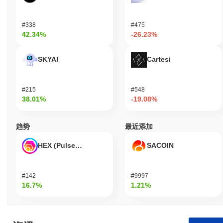
#338
#475
42.34%
-26.23%
SKYAI
Cartesi
#215
#548
38.01%
-19.08%
趋势
最近添加
HEX (Pulsechain)
SACOIN
#142
#9997
16.7%
1.21%