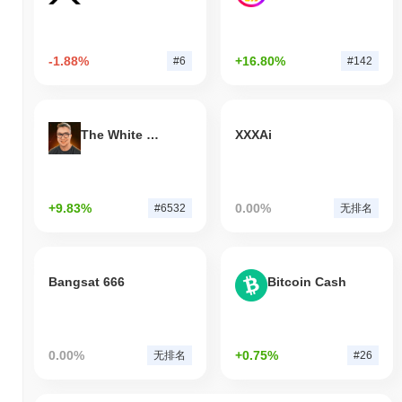
-1.88%
+16.80%
#6
#142
The White Bull
XXXAi
+9.83%
0.00%
#6532
无排名
Bangsat 666
Bitcoin Cash
0.00%
+0.75%
无排名
#26