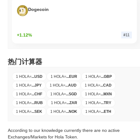
Dogecoin
+1.12%
#11
热门计算器
1 HOLA
=
...
USD
1 HOLA
=
...
EUR
1 HOLA
=
...
GBP
1 HOLA
=
...
JPY
1 HOLA
=
...
AUD
1 HOLA
=
...
CAD
1 HOLA
=
...
CHF
1 HOLA
=
...
SGD
1 HOLA
=
...
MXN
1 HOLA
=
...
RUB
1 HOLA
=
...
ZAR
1 HOLA
=
...
TRY
1 HOLA
=
...
SEK
1 HOLA
=
...
NOK
1 HOLA
=
...
ETH
According to our knowledge currently there are no active
Exchanges/Markets for Hola Token.