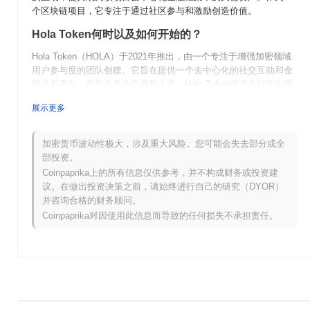
个区块链项目，它专注于通过社区参与和激励创造价值。
Hola Token何时以及如何开始的？
Hola Token（HOLA）于2021年推出，由一个专注于增强加密领域
用户参与度的团队创建。它旨在提供一个去中心化的社交互动和金
融交易平台。最初在多个交易所上市，Hola Token迅速在社区中获
得关注，得益于其独特的功能和用户友好的方式。该项目强调社区
展示更多
参与，并在早期阶段取得了显著进展，包括战略合作伙伴关系和合
作，以扩展其生态系统。
加密货币波动性极大，涉及重大风险。您可能会失去部分或全
Hola Token的未来发展是什么？
部投资。
Hola Token即将迎来重大发展，其未来路线图更新旨在增强社区参
Coinpaprika上的所有信息仅供参考，并不构成财务或投资建
与度并扩展其实用性。团队计划引入去中心化治理模型，允许持有
议。在做出投资决策之前，请始终进行自己的研究（DYOR）
者对关键发展和项目方向进行投票。此外，未来的功能包括集成质
并咨询合格的财务顾问。
押选项和与各种平台的合作，以增加使用案例。随着Hola Token的
Coinpaprika对因使用此信息而导致的任何损失不承担责任。
发展，重点仍然是构建一个强大的生态系统，赋能用户并促进活跃
的社区。请关注他们的未来计划，旨在巩固其在加密领域的地位。
Hola Token的独特之处是什么？
Hola Token（HOLA）通过其独特的关注点在增强社交互动和内容
分享方面脱颖而出。与许多代币不同，Hola采用双代币模型来激励