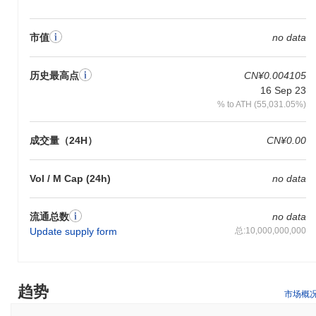
Hola Token是如何保障安全的？
市值
no data
Hola Token（HOLA）通过一种独特的共识机制来保障其网络安
全，该机制结合了权益证明（PoS）和验证者参与，确保了强大的
区块链保护。验证者通过质押HOLA代币获得激励，以维护网络安
历史最高点
CN¥0.004105
全，这有助于防止恶意活动并促进去中心化生态系统的发展。这种
16 Sep 23
创新的方法增强了整体网络安全，同时促进了社区在共识过程中的
% to ATH (55,031.05%)
积极参与。
Hola Token是否面临任何争议或风险？
成交量（24H）
CN¥0.00
Hola Token（HOLA）面临着重大挑战，包括对极端波动性的担
忧，这可能导致投资者面临重大财务风险。此外，该项目因潜在的
Vol / M Cap (24h)
no data
安全事件而受到审查，引发了对黑客攻击或资金被卷走的可能性的
警报。围绕合规性的问题进一步复杂化了其在加密货币市场中的地
流通总数
no data
位，导致持续的争议。
Update supply form
总:10,000,000,000
Hola Token (HOLA) 常见问题 – 关键指标与市
场洞察
趋势
我在哪里可以购买 Hola Token (HOLA)?
市场概
Hola Token (HOLA) 在 centralized and decentralized 加密货币交