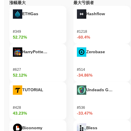
涨幅最大
最大亏损者
易所广泛可用。
ETHGas
Hashflow
Hola Token 当前的日交易量是多少?
截至过去24小时,Hola Token 的交易量为
CN¥0.00
.
#349
#1218
Hola Token 的价格范围历史是什么?
52.72%
-60.4%
历史最高价(ATH):
CN¥0.004105
HarryPotterObamaSonic10Inu (ETH)
Zerobase
历史最低价(ATL):
CN¥0.00
Hola Token 目前的交易价格低于其ATH
~99.82%
.
#627
#514
52.12%
-34.86%
与更广泛的加密市场相比,Hola Token 的表现如何?
在过去7天里,Hola Token 上涨了
0.00%
,表现不及整体加密市场 其
TUTORIAL
Undeads Games
上涨了
0.35%
。这表明相对于更广泛的市场势头,HOLA 的价格走势
暂时滞后。
#428
#536
43.23%
-33.47%
Biconomy
Bless