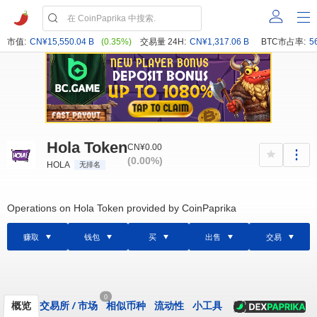
市值:
CN¥15,550.04 B
(0.35%)
交易量 24H:
CN¥1,317.06 B
BTC市占率:
5
Hola Token
CN¥0.00
(0.00%)
HOLA
无排名
Operations on Hola Token provided by CoinPaprika
赚取
钱包
买
出售
交易
0
概览
交易所
/
市场
相似币种
流动性
小工具