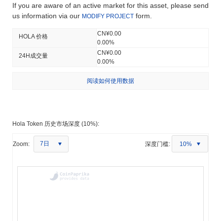
If you are aware of an active market for this asset, please send
us information via our
form.
MODIFY PROJECT
CN¥0.00
HOLA 价格
0.00%
CN¥0.00
24H成交量
0.00%
阅读如何使用数据
Hola Token 历史市场深度 (10%):
7日
Zoom:
深度门槛:
10%