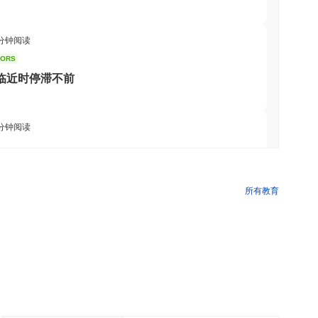
交易所广泛可用。
 分钟阅读
TORS
会临近时停滞不前
 分钟阅读
代币化存款
所有教育
 分钟阅读
了
0.50%
。这表明相对于更广泛的市场势头,DCHF 的价格走势暂
流巨头AZ-COM Maruwa押注日元稳定币
 分钟阅读