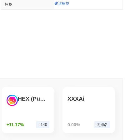
建议标签
标签
在大约一天内发现85个关键漏洞
钟阅读
时Visa消费能力
钟阅读
，但零售买家每年限额3700美元
HEX (Pulsechain)
XXXAi
钟阅读
理提供稳定币钱包以支付 API
+11.17%
0.00%
#140
无排名