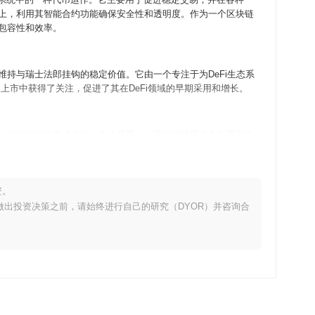
坊区块链上，利用其智能合约功能确保安全性和透明度。作为一个区块链
融包容性和效率。
定币，旨在维持与瑞士法郎挂钩的稳定价值。它由一个专注于为DeFi生态系
上市中获得了关注，促进了其在DeFi领域的早期采用和增长。
进展。即将推出的功能包括集成去中心化借贷平台，旨在增强用户参与度和生
促进更广泛的采用。未来计划还包括推出教育倡议，以赋能用户并
为去中心化金融领域领先的稳定币解决方案。
资。
。在做出投资决策之前，请始终进行自己的研究（DYOR）并咨询合
密货币中脱颖而出，提供了一种相对不那么波动的稳定币解决方案。其特别之
。与其他代币相比，DCHF在促进无缝交易和以稳定货币进行汇
无缝支付和交易。用户可以质押DCHF以赚取奖励并参与治理，影响生态系统
实用性。