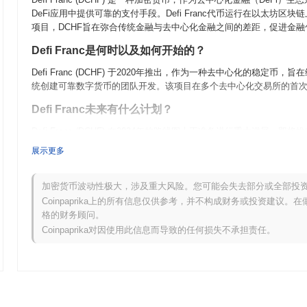
DeFi应用中提供可靠的支付手段。Defi Franc代币运行在以太
项目，DCHF旨在弥合传统金融与去中心化金融之间的差距，促进金
Defi Franc是何时以及如何开始的？
Defi Franc (DCHF) 于2020年推出，作为一种去中心化的稳
统创建可靠数字货币的团队开发。该项目在多个去中心化交易所的首次
Defi Franc未来有什么计划？
Defi Franc (DCHF) 在2024年的路线图上正准备进行重大
态系统的实用性。社区正在积极扩展合作伙伴关系，以增强流动性并
展示更多
促进DeFi知识普及。随着Defi Franc的发展，它旨在确立自己作
Defi Franc的独特之处是什么？
加密货币波动性极大，涉及重大风险。您可能会失去部分或全部投
Coinpaprika上的所有信息仅供参考，并不构成财务或投资建议
Defi Franc (DCHF) 由于与瑞士法郎的独特挂钩而在其他加
格的财务顾问。
处在于去中心化治理模型，使用户能够影响协议决策，增强社区参与度
Coinpaprika对因使用此信息而导致的任何损失不承担责任。
款方面的实际应用进一步使其在DeFi生态系统中与众不同。
你可以用Defi Franc做什么？
Defi Franc (DCHF) 主要作为DeFi应用中的实用代币，用于
的发展。此外，它还可以用于NFT，增强其在各种去中心化平台上的