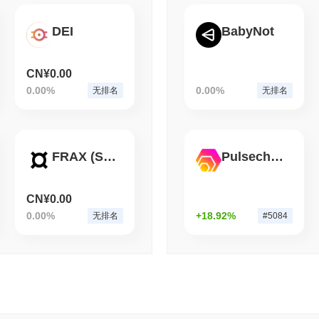
August 06 2026
(1 day ago)
,
3 分
DEI
BabyNot
BITCOIN
HACKERS
Boltz 在 AI 攻击者
CN¥0.00
0.00%
0.00%
无排名
无排名
FRAX (Solidly)
Pulsechain Bridged HEX (Pulsechain)
CN¥0.00
0.00%
+18.92%
无排名
#5084