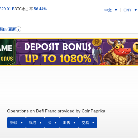
829.01 B
BTC市占率:
56.44%
中文
CNY
添加 / 更新
Operations on Defi Franc provided by CoinPaprika
赚取
钱包
买
出售
交易