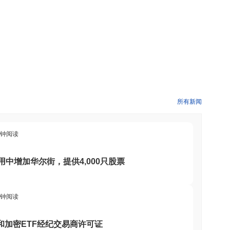
表明对该项目的持续关注。开发工作仍在进行中，团队定期更新，并且有一个
被遗弃的迹象。
DeFi用户构建的。其目标受众包括希望与专注于创新金融应用和稳定币解
生态系统中的无缝交易和收益机会。
所有新闻
网络安全，验证者根据他们持有的加密货币数量以及愿意作为抵押“质押”的
事来增强网络安全，因为他们面临因恶意行为而失去质押资产的风
分钟阅读
应用中增加华尔街，提供4,000只股票
资者构成了重大风险。此外，去中心化金融领域通常容易受到安全事件的影
DCHF直接相关的高调法律问题，但DeFi项目的整体监管环境仍
分钟阅读
察
股票和加密ETF经纪交易商许可证