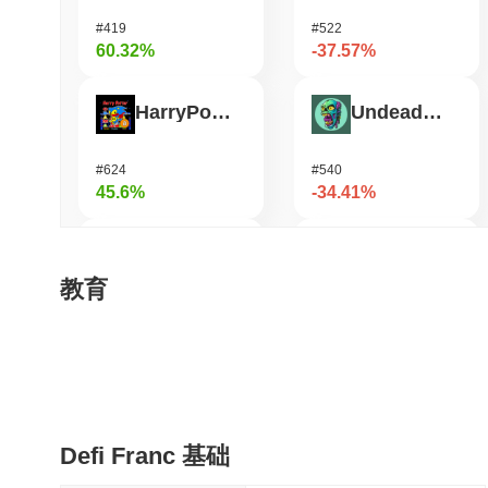
#419
#522
60.32%
-37.57%
HarryPotterObamaSonic10Inu (ETH)
Undeads Games
#624
#540
45.6%
-34.41%
Biconomy
Bless
教育
#337
#469
35.9%
-34.33%
Epic Chain
Unibase
Defi Franc 基础
#526
#122
27.46%
-18.45%