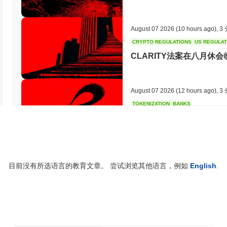
Defi Franc (DCHF) 在 centralized and decentralized 加密货币
August 07 2026
(10 hours ago)
,
3
Defi Franc 当前的日交易量是多少?
CRYPTO REGULATIONS
US REGULA
截至过去24小时,Defi Franc 的交易量为
CN¥0.00
.
CLARITY法案在八月休
Defi Franc 的价格范围历史是什么?
历史最高价(ATH):
CN¥46.74
August 07 2026
(12 hours ago)
,
3
历史最低价(ATL):
CN¥0.00
TOKENIZATION
BANKS
富国银行加入银行竞赛以
Defi Franc 目前的交易价格低于其ATH
~86.39%
.
与更广泛的加密市场相比,Defi Franc 的表现如何?
August 07 2026
(14 hours ago)
,
3
在过去7天里,Defi Franc 上涨了
0.00%
,表现不及整体加密市场 其上涨
时滞后。
目前没有所选语言的教育文章。 尝试浏览其他语言，例如
English
.
STABLECOIN
JAPAN
JPYC融资3800万美元，物
August 07 2026
(16 hours ago)
,
3