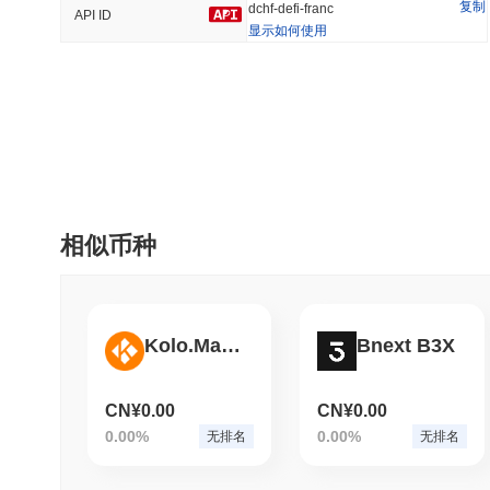
复制
dchf-defi-franc
API ID
显示如何使用
趋势
最近添加
HEX (Pulsechain)
SACOIN
#140
#10078
11.11%
1.13%
相似币种
Kolo.Market
Bnext B3X
CN¥0.00
CN¥0.00
0.00%
0.00%
无排名
无排名