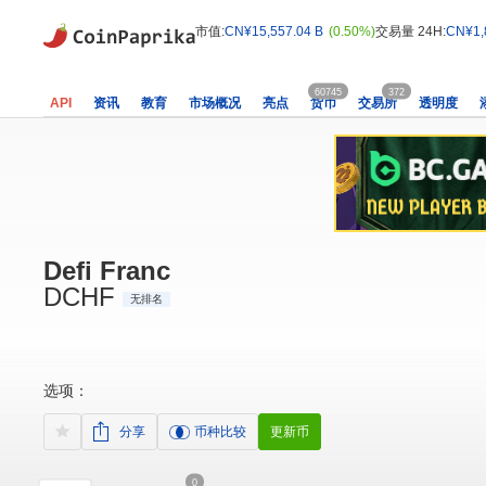
市值:
CN¥15,557.04 B
(0.50%)
交易量 24H:
CN¥1,
60745
372
API
资讯
教育
市场概况
亮点
货币
交易所
透明度
Defi Franc
DCHF
无排名
选项：
分享
币种比较
更新币
0