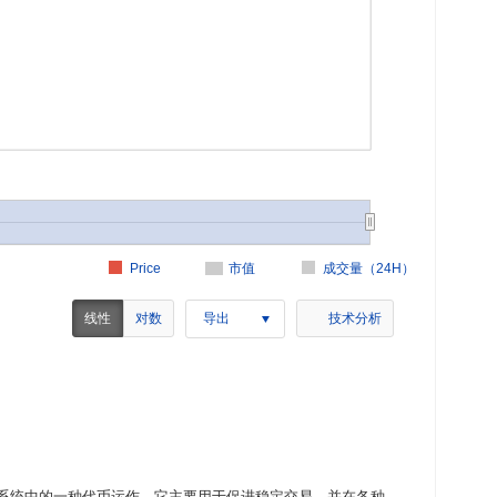
Price
市值
成交量（24H）
线性
对数
导出
技术分析
Fi）生态系统中的一种代币运作。它主要用于促进稳定交易，并在各种