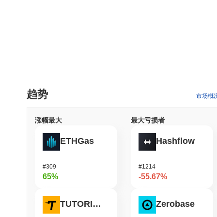
趋势
市场概
涨幅最大
最大亏损者
ETHGas
Hashflow
#309
#1214
65%
-55.67%
TUTORIAL
Zerobase