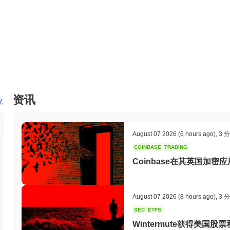
Defi Franc仍然活跃或相关吗？
Defi Franc (DCHF) 目前仍然活跃，并在多个交易所交易，
活跃的社区支持其增长。总体而言，Defi Franc没有表现出不活跃或
Defi Franc是为谁设计的？
Defi Franc (DCHF) 是为寻求稳定、去中心化金融解决方案的
决方案的社区互动的投资者和开发者。该平台旨在促进去中心化金融
Defi Franc是如何保障安全的？
资讯
况
Defi Franc (DCHF) 通过权益证明（PoS）共识机制来保障其
金额被选中创建新区块和确认交易。这种模型通过激励验证者诚实行
险，从而确保区块链的强大保护和完整性。
August 07 2026
(6 hours ago)
,
3 
Defi Franc是否面临任何争议或风险？
COINBASE
TRADING
Coinbase在其英国加密
Defi Franc (DCHF) 面临与极端波动性相关的挑战，这对投
响，包括黑客攻击和“地毯抽走”，引发了对资金安全的担忧。虽然没有与
然不确定，增加了另一层风险。
August 07 2026
(8 hours ago)
,
3 
Defi Franc (DCHF) 常见问题 – 关键指标与市场洞
SEC
ETFS
Wintermute获得美国
我在哪里可以购买 Defi Franc (DCHF)?