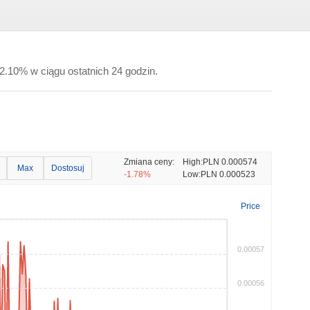
-2.10% w ciągu ostatnich 24 godzin.
Zmiana ceny:
High:
PLN 0.000574
Max
Dostosuj
-1.78%
Low:
PLN 0.000523
Price
0.00057
0.00056