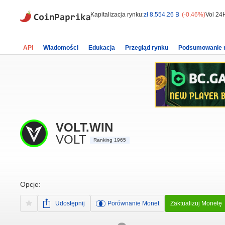
Kapitalizacja rynku:
zł 8,554.26 B
(-0.46%)
Vol 24
API
Wiadomości
Edukacja
Przegląd rynku
Podsumowanie 
VOLT.WIN
VOLT
Ranking 1965
Opcje:
Udostępnij
Porównanie Monet
Zaktualizuj Monetę