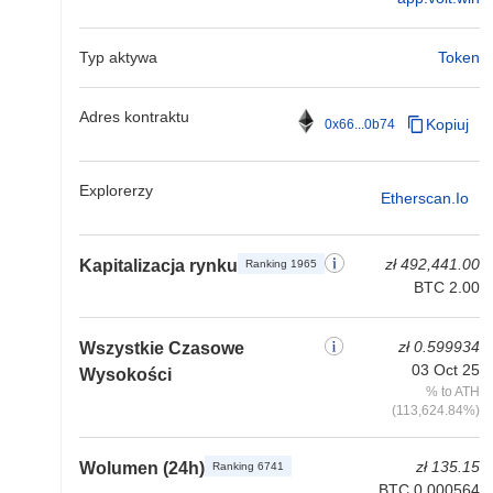
Typ aktywa
Token
Adres kontraktu
Kopiuj
0x66...0b74
Explorerzy
Etherscan.io
zł 492,441.00
Kapitalizacja rynku
Ranking 1965
BTC 2.00
zł 0.599934
Wszystkie Czasowe
03 Oct 25
Wysokości
% to ATH
(113,624.84%)
zł 135.15
Wolumen (24h)
Ranking 6741
BTC 0.000564