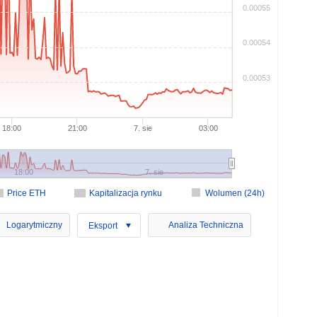
0.00055
0.00054
0.00053
18:00
21:00
7. sie
03:00
18:00
7. sie
Price ETH
Kapitalizacja rynku
Wolumen (24h)
Logarytmiczny
Analiza Techniczna
Eksport