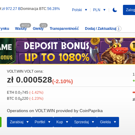
H:
zł 972.27 B
Dominacja BTC:
56.28%
Polski
PLN
Zalog
60719
373
rynku
Waluty
Giełdy
Transparentność
Dodaj / Zaktualizuj
VOLT.WIN VOLT cena:
1
zł 0.000528
(-2.10%)
+
ETH 0.0
745
(-1.42%)
7
BTC 0.0
220
(-1.23%)
z
8
Operations on VOLT.WIN provided by CoinPaprika
Zarabiaj
Portfel
Kup
Sprzedaj
Giełda