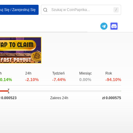
uj Się / Zarejestruj Się
h
24h
Tydzień
Miesiąc
Rok
0.14%
-2.10%
-7.44%
0.00%
-94.10%
ł 0.000523
Zakres 24h
zł 0.000575