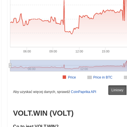
06:00
09:00
12:00
15:00
06:00
12:00
Price
Price in BTC
Liniowy
Aby uzyskać więcej danych, sprawdź
CoinPaprika API
VOLT.WIN (VOLT)
Co to jest VOLT.WIN?