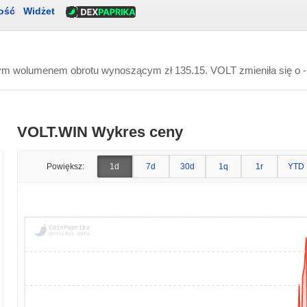
ość
Widżet
nnym wolumenem obrotu wynoszącym
zł 135.15
. VOLT zmieniła się o 
VOLT.WIN Wykres ceny
Powiększ:
1d
7d
30d
1q
1r
YTD