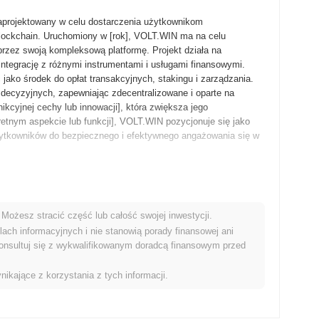
zaprojektowany w celu dostarczenia użytkownikom
lockchain. Uruchomiony w [rok], VOLT.WIN ma na celu
rzez swoją kompleksową platformę. Projekt działa na
ntegrację z różnymi instrumentami i usługami finansowymi.
ako środek do opłat transakcyjnych, stakingu i zarządzania.
ecyzyjnych, zapewniając zdecentralizowane i oparte na
ikcyjnej cechy lub innowacji], która zwiększa jego
retnym aspekcie lub funkcji], VOLT.WIN pozycjonuje się jako
użytkowników do bezpiecznego i efektywnego angażowania się w
likował biały dokument projektu, przedstawiający ich wizję
iesiąc/rok], dając deweloperom i wczesnym użytkownikom
Możesz stracić część lub całość swojej inwestycji.
odowisku. Po pomyślnych testach i opiniach społeczności,
ach informacyjnych i nie stanowią porady finansowej ani
 oficjalne wejście na rynek blockchain. Początkowa faza
onsultuj się z wykwalifikowanym doradcą finansowym przed
 ekosystemowych], przygotowując grunt pod przyszłe ulepszenia
O/IEO/airdrop/sprawiedliwe uruchomienie] w [miesiąc/rok],
nikające z korzystania z tych informacji.
esnego rozwoju projektu. Te podstawowe kroki były kluczowe
oju i adopcji w ekosystemie kryptowalut.