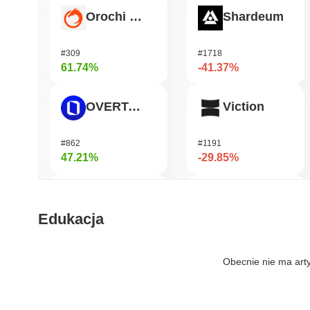
Orochi Network
Shardeum
#309
#1718
61.74%
-41.37%
OVERTAKE
Viction
#862
#1191
47.21%
-29.85%
Hashflow
DODO
Edukacja
#934
#685
43.63%
-26.85%
Obecnie nie ma art
Stargate Finance
Cysic