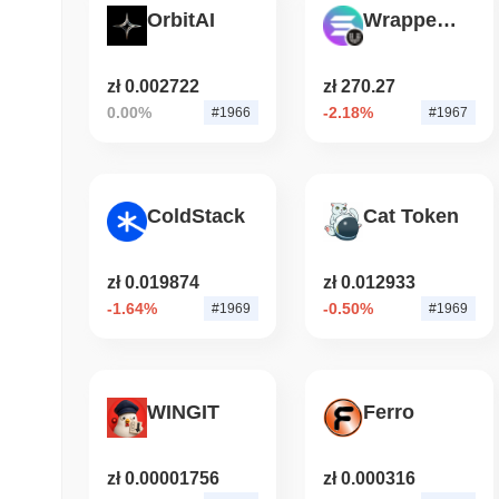
OrbitAI
Wrapped Solana (Universal)
zł 0.002722
zł 270.27
0.00%
-2.18%
#1966
#1967
ColdStack
Cat Token
zł 0.019874
zł 0.012933
-1.64%
-0.50%
#1969
#1969
WINGIT
Ferro
zł 0.00001756
zł 0.000316