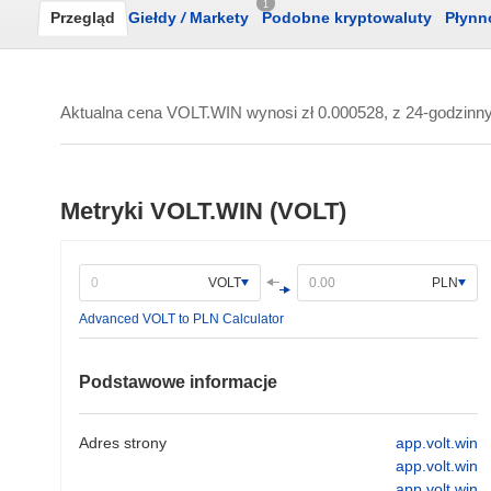
1
Przegląd
Giełdy
/
Markety
Podobne kryptowaluty
Płynn
Aktualna cena VOLT.WIN wynosi
zł 0.000528
, z 24-godzi
Metryki VOLT.WIN (VOLT)
VOLT
PLN
Advanced VOLT to PLN Calculator
Podstawowe informacje
Adres strony
app.volt.win
app.volt.win
app.volt.win