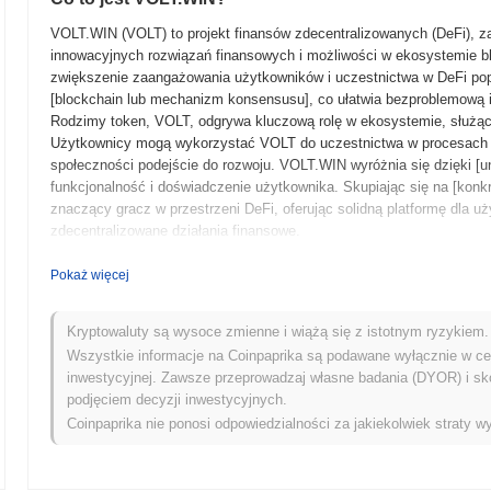
VOLT.WIN (VOLT) to projekt finansów zdecentralizowanych (DeFi), 
innowacyjnych rozwiązań finansowych i możliwości w ekosystemie b
zwiększenie zaangażowania użytkowników i uczestnictwa w DeFi pop
[blockchain lub mechanizm konsensusu], co ułatwia bezproblemową i
Rodzimy token, VOLT, odgrywa kluczową rolę w ekosystemie, służąc j
Użytkownicy mogą wykorzystać VOLT do uczestnictwa w procesach d
społeczności podejście do rozwoju. VOLT.WIN wyróżnia się dzięki [un
funkcjonalność i doświadczenie użytkownika. Skupiając się na [konk
znaczący gracz w przestrzeni DeFi, oferując solidną platformę dla 
zdecentralizowane działania finansowe.
Kiedy i jak rozpoczęła się VOLT.WIN?
Pokaż więcej
VOLT.WIN powstał w [miesiąc/rok], kiedy to zespół założycielski opub
platformy. Projekt rozwijał się wraz z uruchomieniem testnetu w [m
Kryptowaluty są wysoce zmienne i wiążą się z istotnym ryzykiem. 
możliwość zapoznania się z funkcjami platformy w kontrolowanym śr
Wszystkie informacje na Coinpaprika są podawane wyłącznie w cel
VOLT.WIN uruchomił swój mainnet w [miesiąc/rok], co oznaczało jego
inwestycyjnej. Zawsze przeprowadzaj własne badania (DYOR) i sk
rozwoju koncentrowała się na [konkretnych celach technicznych lub
podjęciem decyzji inwestycyjnych.
i integracje. Początkowa dystrybucja tokenów odbyła się poprzez [IC
Coinpaprika nie ponosi odpowiedzialności za jakiekolwiek straty wy
umożliwiając uczestnikom nabycie tokenów VOLT.WIN i wsparcie wcz
dla ustanowienia obecności VOLT.WIN i ułatwienia jego dalszego rozw