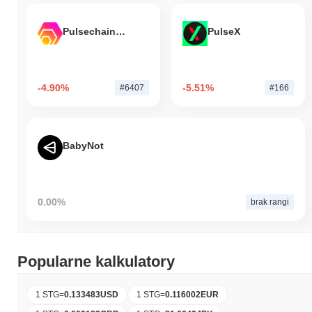
Pulsechain Bridged HEX (Pulsechain)
PulseX
-4.90%
-5.51%
#6407
#166
BabyNot
0.00%
brak rangi
Popularne kalkulatory
1 STG
=
0.133483
USD
1 STG
=
0.116002
EUR