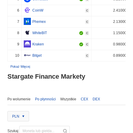
6
CoinW
2.410000%
C
7
Phemex
2.130000%
C
8
WhiteBIT
1.150000%
C
9
Kraken
0.980000%
C
10
Bitget
0.890000%
C
Pokaż Więcej
Stargate Finance Markety
Po wolumenie
Po płynności
Wszystkie
CEX
DEX
PLN
Szukaj