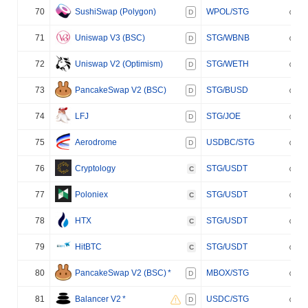
70
SushiSwap (Polygon)
WPOL/STG
D
71
Uniswap V3 (BSC)
STG/WBNB
D
72
Uniswap V2 (Optimism)
STG/WETH
D
73
PancakeSwap V2 (BSC)
STG/BUSD
D
74
LFJ
STG/JOE
D
75
Aerodrome
USDBC/STG
D
76
Cryptology
STG/USDT
C
77
Poloniex
STG/USDT
C
78
HTX
STG/USDT
C
79
HitBTC
STG/USDT
C
80
PancakeSwap V2 (BSC)
*
MBOX/STG
D
81
Balancer V2
*
USDC/STG
D