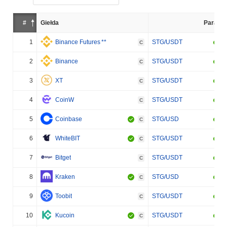
#
Giełda
Para
1
Binance Futures
**
STG/USDT
C
2
Binance
STG/USDT
C
3
XT
STG/USDT
C
4
CoinW
STG/USDT
C
5
Coinbase
STG/USD
C
6
WhiteBIT
STG/USDT
C
7
Bitget
STG/USDT
C
8
Kraken
STG/USD
C
9
Toobit
STG/USDT
C
10
Kucoin
STG/USDT
C