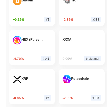
Bitcoin
Troll
+0.19%
-2.35%
#1
#383
HEX (Pulsechain)
XXXAi
-4.70%
0.00%
#141
brak rangi
XRP
Pulsechain
-0.45%
-2.96%
#6
#195