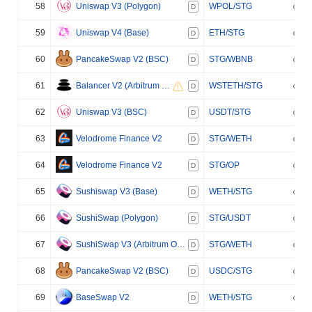
58
Uniswap V3 (Polygon)
WPOL/STG
D
59
Uniswap V4 (Base)
ETH/STG
D
60
PancakeSwap V2 (BSC)
STG/WBNB
D
61
Balancer V2 (Arbitrum One)
WSTETH/STG
D
62
Uniswap V3 (BSC)
USDT/STG
D
63
Velodrome Finance V2
STG/WETH
D
64
Velodrome Finance V2
STG/OP
D
65
Sushiswap V3 (Base)
WETH/STG
D
66
SushiSwap (Polygon)
STG/USDT
D
67
SushiSwap V3 (Arbitrum One)
STG/WETH
D
68
PancakeSwap V2 (BSC)
USDC/STG
D
69
BaseSwap V2
WETH/STG
D