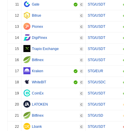
11
Gate
STG/USDT
C
12
Bitrue
STG/USDT
C
13
Pionex
STG/USDT
C
14
DigiFinex
STG/USDT
C
15
Trapix Exchange
STG/USDT
C
16
Bitfinex
STG/USDT
C
17
Kraken
STG/EUR
C
18
WhiteBIT
STG/USDC
C
19
CoinEx
STG/USDT
C
20
LATOKEN
STG/USDT
C
21
Bitfinex
STG/USD
C
22
Lbank
STG/USDT
C