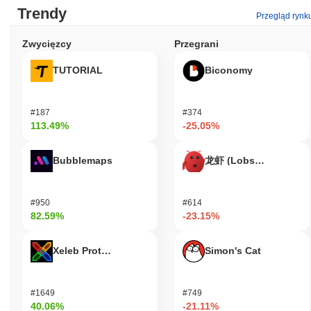
Trendy
Przegląd rynk
Stargate Finance umożliwia kilka praktycznych zastosowań dla
swoich użytkowników i deweloperów za pośrednictwem swojego
Zwycięzcy
Przegrani
tokena STG. Token STG jest głównie używany do zarządzania,
pozwalając posiadaczom uczestniczyć w procesach decyzyjnych
TUTORIAL
Biconomy
dotyczących przyszłości protokołu. Użytkownicy mogą stakować
STG, aby potencjalnie zarabiać nagrody, przyczyniając się do
bezpieczeństwa i funkcjonalności ekosystemu Stargate.
#187
#374
Dodatkowo, tokeny STG mogą być używane do transakcji w
113.49%
-25.05%
sieci, ułatwiając płynne transfery między łańcuchami i
dostarczanie płynności. Dla deweloperów, Stargate Finance
Bubblemaps
龙虾 (Lobster)
oferuje narzędzia do budowania zdecentralizowanych aplikacji
(dApps), które wykorzystują jego możliwości cross-chain,
zwiększając interoperacyjność między różnymi platformami
blockchain. Ekosystem wspiera różne portfele i integracje,
#950
#614
82.59%
-23.15%
umożliwiając użytkownikom interakcję z funkcjami platformy,
takimi jak pule płynności i wymiany między łańcuchami. Ogólnie
rzecz biorąc, Stargate Finance zapewnia wszechstronną
Xeleb Protocol
Simon's Cat
platformę zarówno dla użytkowników pragnących angażować się
w działania DeFi, jak i dla deweloperów szukających rozwiązań
cross-chain.
#1649
#749
40.06%
-21.11%
Czy Stargate Finance jest nadal aktywne lub