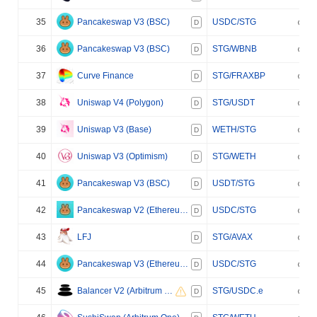
35
Pancakeswap V3 (BSC)
USDC/STG
D
36
Pancakeswap V3 (BSC)
STG/WBNB
D
37
Curve Finance
STG/FRAXBP
D
38
Uniswap V4 (Polygon)
STG/USDT
D
39
Uniswap V3 (Base)
WETH/STG
D
40
Uniswap V3 (Optimism)
STG/WETH
D
41
Pancakeswap V3 (BSC)
USDT/STG
D
42
Pancakeswap V2 (Ethereum)
USDC/STG
D
43
LFJ
STG/AVAX
D
44
Pancakeswap V3 (Ethereum)
USDC/STG
D
45
Balancer V2 (Arbitrum One)
STG/USDC.e
D