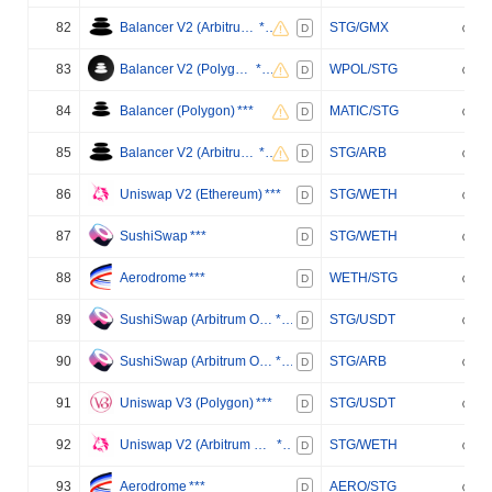
82
Balancer V2 (Arbitrum One)
***
STG/GMX
D
83
Balancer V2 (Polygon)
***
WPOL/STG
D
84
Balancer (Polygon)
***
MATIC/STG
D
85
Balancer V2 (Arbitrum One)
***
STG/ARB
D
86
Uniswap V2 (Ethereum)
***
STG/WETH
D
87
SushiSwap
***
STG/WETH
D
88
Aerodrome
***
WETH/STG
D
89
SushiSwap (Arbitrum One)
***
STG/USDT
D
90
SushiSwap (Arbitrum One)
***
STG/ARB
D
91
Uniswap V3 (Polygon)
***
STG/USDT
D
92
Uniswap V2 (Arbitrum One)
***
STG/WETH
D
93
Aerodrome
***
AERO/STG
D