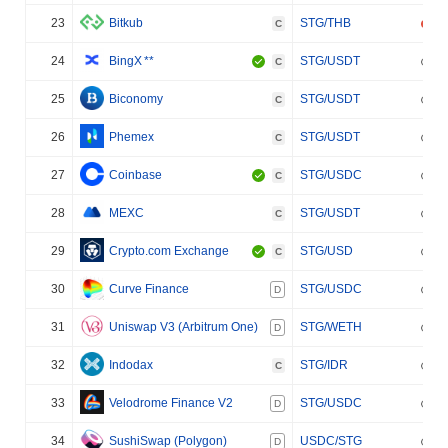
23
Bitkub
STG/THB
C
24
BingX
**
STG/USDT
C
25
Biconomy
STG/USDT
C
26
Phemex
STG/USDT
C
27
Coinbase
STG/USDC
C
28
MEXC
STG/USDT
C
29
Crypto.com Exchange
STG/USD
C
30
Curve Finance
STG/USDC
D
31
Uniswap V3 (Arbitrum One)
STG/WETH
D
32
Indodax
STG/IDR
C
33
Velodrome Finance V2
STG/USDC
D
34
SushiSwap (Polygon)
USDC/STG
D