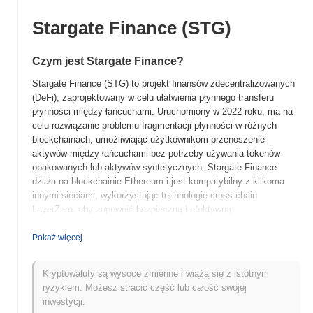
Stargate Finance (STG)
Czym jest Stargate Finance?
Stargate Finance (STG) to projekt finansów zdecentralizowanych
(DeFi), zaprojektowany w celu ułatwienia płynnego transferu
płynności między łańcuchami. Uruchomiony w 2022 roku, ma na
celu rozwiązanie problemu fragmentacji płynności w różnych
blockchainach, umożliwiając użytkownikom przenoszenie
aktywów między łańcuchami bez potrzeby używania tokenów
opakowanych lub aktywów syntetycznych. Stargate Finance
działa na blockchainie Ethereum i jest kompatybilny z kilkoma
innymi sieciami, wykorzystując technologię cross-chain
LayerZero, aby zapewnić bezpieczną i efektywną
interoperacyjność. Rodzimy token, STG, odgrywa kluczową rolę
w ekosystemie, służąc jako token zarządzający, który pozwala
Pokaż więcej
posiadaczom uczestniczyć w procesach decyzyjnych
dotyczących rozwoju i operacji protokołu. Dodatkowo, STG może
Kryptowaluty są wysoce zmienne i wiążą się z istotnym
być używany do stakowania, dostarczania płynności i zarabiania
ryzykiem. Możesz stracić część lub całość swojej
nagród w ramach platformy. Stargate Finance wyróżnia się
inwestycji.
modelem dostarczania płynności jednostronnej, który upraszcza