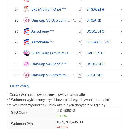
94
LFJ (Arbitrum One)
***
STG/WETH
D
95
Uniswap V3 (Arbitrum One)
***
STG/ARB
D
96
Aerodrome
***
USDC/STG
D
97
Aerodrome
***
STG/AXLUSDC
D
98
SushiSwap (Arbitrum One)
***
SPELL/STG
D
99
Uniswap V4 (Base)
***
USDC/STG
D
100
Uniswap V3 (Arbitrum One)
***
STG/USDT
D
Pokaż Więcej
* Cena / Wolumen wykluczony - wykryto anomalię
** Wolumen wykluczony - rynki bez opłat i wydobywania transakcji
*** Wolumen wykluczony - brak aktualnych danych z API giełdy
zł 0.495913
STG Cena
0.72%
zł 35,763,435.00
Wolumen 24h
-9.41%