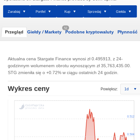
Zarabiaj
Portfel
Kup
Sprzedaj
Giełda
52
Przegląd
Giełdy
/
Markety
Podobne kryptowaluty
Płynność
Aktualna cena Stargate Finance wynosi
zł 0.495913
, z 24-
godzinnym wolumenem obrotu wynoszącym
zł 35,763,435.00
.
STG zmieniła się o +0.72% w ciągu ostatnich 24 godzin.
Wykres ceny
Powiększ:
1d
0.512
0.504