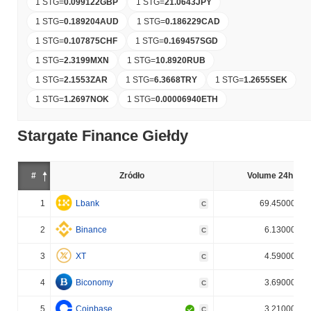
1 STG
=
0.099122
GBP
1 STG
=
21.0643
JPY
1 STG
=
0.189204
AUD
1 STG
=
0.186229
CAD
1 STG
=
0.107875
CHF
1 STG
=
0.169457
SGD
1 STG
=
2.3199
MXN
1 STG
=
10.8920
RUB
1 STG
=
2.1553
ZAR
1 STG
=
6.3668
TRY
1 STG
=
1.2655
SEK
1 STG
=
1.2697
NOK
1 STG
=
0.00006940
ETH
Stargate Finance Giełdy
#
Źródło
Volume 24h (%)
1
Lbank
69.450000%
C
2
Binance
6.130000%
C
3
XT
4.590000%
C
4
Biconomy
3.690000%
C
5
Coinbase
3.210000%
C