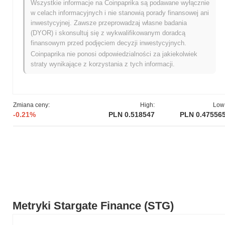
Wszystkie informacje na Coinpaprika są podawane wyłącznie
proces dla dostawców płynności, eliminując potrzebę
w celach informacyjnych i nie stanowią porady finansowej ani
utrzymywania płynności na wielu łańcuchach. Ta innowacja
inwestycyjnej. Zawsze przeprowadzaj własne badania
zwiększa użyteczność platformy i pozycjonuje ją jako
(DYOR) i skonsultuj się z wykwalifikowanym doradcą
znaczącego gracza w przestrzeni DeFi, rozwiązując wyzwania
finansowym przed podjęciem decyzji inwestycyjnych.
związane z płynnością między łańcuchami.
Coinpaprika nie ponosi odpowiedzialności za jakiekolwiek
Kiedy i jak rozpoczęła się Stargate Finance?
straty wynikające z korzystania z tych informacji.
Stargate Finance powstał w marcu 2022 roku, kiedy to został
wprowadzony przez LayerZero Labs. Biała księga projektu
nakreśliła jego wizję rozwiązania mostu między łańcuchami, które
Zmiana ceny:
High:
Low
ułatwia płynne transfery aktywów między różnymi blockchainami.
-0.21%
PLN 0.518547
PLN 0.47556
Faza testnetu Stargate Finance rozpoczęła się przed
uruchomieniem mainnetu, co pozwoliło deweloperom i wczesnym
użytkownikom eksperymentować z jego funkcjonalnościami.
Mainnet został oficjalnie uruchomiony w marcu 2022 roku, co
oznaczało początkową publiczną dostępność projektu. Stargate
Finance miał na celu rozwiązanie problemów z
interoperacyjnością w przestrzeni finansów zdecentralizowanych
(DeFi), umożliwiając bezpośrednie wymiany między łańcuchami
bez potrzeby używania tokenów pośrednich. Początkowa
Metryki Stargate Finance (STG)
dystrybucja tokena Stargate Finance (STG) została
przeprowadzona za pośrednictwem publicznej sprzedaży