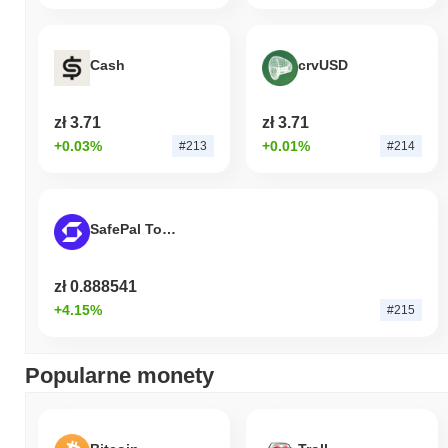
Cash
crvUSD
zł 3.71
zł 3.71
+0.03%
+0.01%
#213
#214
SafePal Token
zł 0.888541
+4.15%
#215
Popularne monety