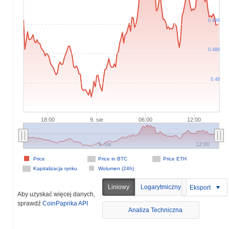
0.496
0.488
0.48
18:00
9. sie
06:00
12:00
9. sie
12:00
Price
Price in BTC
Price ETH
Kapitalizacja rynku
Wolumen (24h)
Liniowy
Logarytmiczny
Eksport
Aby uzyskać więcej danych,
sprawdź
CoinPaprika API
Analiza Techniczna