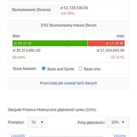
zł 52,728,536.00
Skumulowane Zlecenia
-14.78%
STG Skumulowany Arkusz Zleceń
Bids
Asks
zł 35,373,891.00
zł 17,354,645.00
69.44%
-57.67%
Show Markets:
Base and Quote
Base only
Przeczytaj jak używać tych danych
Stargate Finance Historyczna głębokość rynku (10%):
Powiększ:
7d
Próg głębokości:
10%
Liquidity
Volume