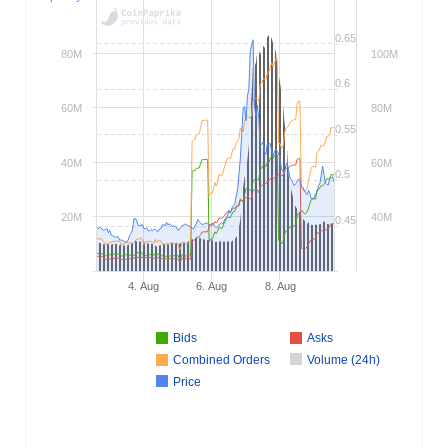
0.65
80M
100M
0.6
60M
80M
0.55
40M
60M
0.5
20M
40M
0.45
4. Aug
6. Aug
8. Aug
Bids
Asks
Combined Orders
Volume (24h)
Price