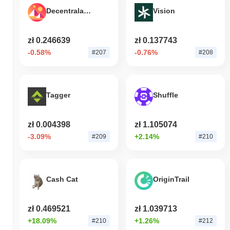
Decentraland
Vision
Jak Stargate Finance radzi sobie w porównaniu z
szerszym rynkiem kryptowalut?
zł 0.246639
zł 0.137743
W ciągu ostatnich 7 dni Stargate Finance zyskał
11.95%
,
przewyższając ogólny rynek kryptowalut który odnotował wzrost o
-0.58%
-0.76%
#207
#208
0.07%
. Wskazuje to na silną wydajność akcji cenowej STG w
stosunku do szerszego impulsu rynkowego.
Tagger
Shuffle
zł 0.004398
zł 1.105074
-3.09%
+2.14%
#209
#210
Cash Cat
OriginTrail
zł 0.469521
zł 1.039713
+18.09%
+1.26%
#210
#212