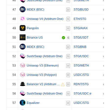
46
SushiSwap (Arbitrum One)
STG/WETH
D
47
MDEX (BSC)
STG/BUSD
D
48
Uniswap V4 (Arbitrum One)
ETH/STG
D
49
Pangolin
STG/AVAX
D
50
Binance US
STG/USDT
C
51
MDEX (BSC)
STG/BNB
D
52
SushiSwap (Arbitrum One)
STG/USDC
D
53
Uniswap V3 (Ethereum)
STG/WETH
D
54
Uniswap V3 (Polygon)
USDC/STG
D
55
Balancer V2 (Arbitrum One)
RDNT/STG
D
56
SushiSwap (Arbitrum One)
STG/USDC.e
D
57
Equalizer
USDC/STG
D