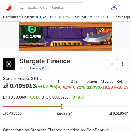
Kapitalizacja rynku:
zł 8,621.84 B
(0.07%)
Vol 24H:
zł 344.54 B
Dominacja
Stargate Finance
STG
Ranking 206
Stargate Finance STG cena:
1h
24h
Tydzień
Miesiąc
Rok
zł 0.495913
(+0.72%)
-0.41%
+0.72%
+11.95%
-18.20%
-18.15
ETH 0.000069
(+0.64%)
BTC 0.00000205
(+0.49%)
zł 0.475565
Zakres 24h
zł 0.518547
Operations on Stargate Finance provided by CoinPaprika