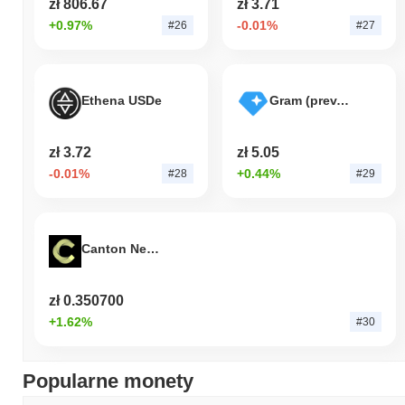
zł 806.67
zł 3.71
+0.97%
-0.01%
#26
#27
Ethena USDe
Gram (prev. Toncoin)
zł 3.72
zł 5.05
-0.01%
+0.44%
#28
#29
Canton Network
zł 0.350700
+1.62%
#30
Popularne monety