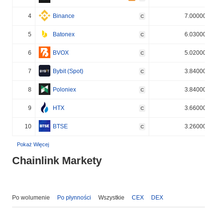
4
Binance
7.000000%
C
5
Batonex
6.030000%
C
6
BVOX
5.020000%
C
7
Bybit (Spot)
3.840000%
C
8
Poloniex
3.840000%
C
9
HTX
3.660000%
C
10
BTSE
3.260000%
C
Pokaż Więcej
Chainlink Markety
Po wolumenie
Po płynności
Wszystkie
CEX
DEX