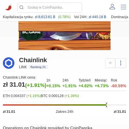
Kapitalizacja rynku:
zł 8,613.61 B
(0.78%)
Vol 24H:
zł 440.18 B
Dominacja
Chainlink
LINK
Ranking 21
Chainlink LINK cena:
1h
24h
Tydzień
Miesiąc
Rok
zł 31.01
(+1.91%)
+0.15%
+1.91%
+4.82%
+4.73%
-60.59%
ETH 0.004337
(+1.16%)
BTC 0.000128
(+1.39%)
zł 31.01
Zakres 24h
zł 31.01
Operations on Chainlink provided by CoinPaprika