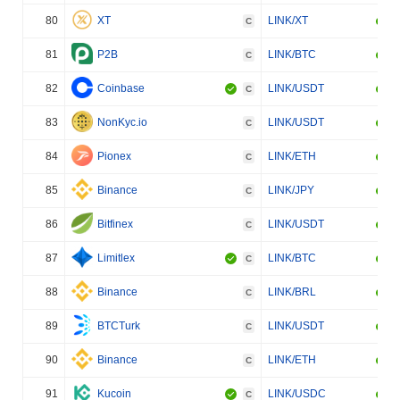
80
XT
LINK/XT
C
81
P2B
LINK/BTC
C
82
Coinbase
LINK/USDT
C
83
NonKyc.io
LINK/USDT
C
84
Pionex
LINK/ETH
C
85
Binance
LINK/JPY
C
86
Bitfinex
LINK/USDT
C
87
Limitlex
LINK/BTC
C
88
Binance
LINK/BRL
C
89
BTCTurk
LINK/USDT
C
90
Binance
LINK/ETH
C
91
Kucoin
LINK/USDC
C