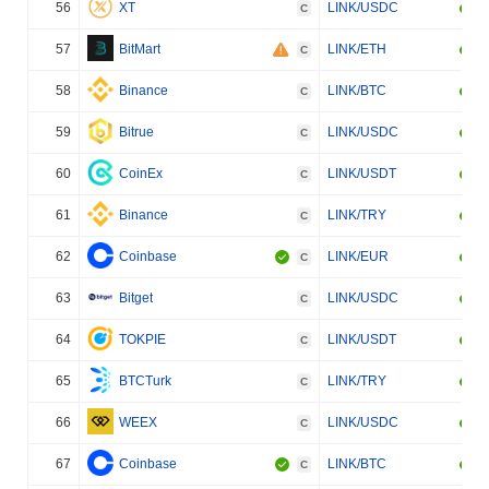
56
XT
LINK/USDC
C
57
BitMart
LINK/ETH
C
58
Binance
LINK/BTC
C
59
Bitrue
LINK/USDC
C
60
CoinEx
LINK/USDT
C
61
Binance
LINK/TRY
C
62
Coinbase
LINK/EUR
C
63
Bitget
LINK/USDC
C
64
TOKPIE
LINK/USDT
C
65
BTCTurk
LINK/TRY
C
66
WEEX
LINK/USDC
C
67
Coinbase
LINK/BTC
C