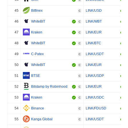
45
Bitfinex
LINK/USD
C
46
WhiteBIT
LINK/WBT
C
47
Kraken
LINK/EUR
C
48
WhiteBIT
LINK/BTC
C
49
C-Patex
LINK/USDT
C
50
WhiteBIT
LINK/EUR
C
51
BTSE
LINK/USDP
C
52
Bitstamp by Robinhood
LINK/EUR
C
53
Kraken
LINK/USDC
C
54
Binance
LINK/FDUSD
C
55
Kanga Global
LINK/USDT
C