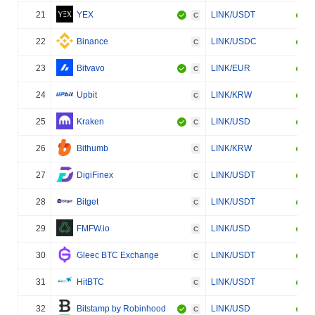
21
YEX
LINK/USDT
C
22
Binance
LINK/USDC
C
23
Bitvavo
LINK/EUR
C
24
Upbit
LINK/KRW
C
25
Kraken
LINK/USD
C
26
Bithumb
LINK/KRW
C
27
DigiFinex
LINK/USDT
C
28
Bitget
LINK/USDT
C
29
FMFW.io
LINK/USD
C
30
Gleec BTC Exchange
LINK/USDT
C
31
HitBTC
LINK/USDT
C
32
Bitstamp by Robinhood
LINK/USD
C