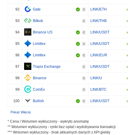
92
Gate
LINK/ETH
C
93
Bitkub
LINK/THB
C
94
Binance US
LINK/USDT
C
95
Limitlex
LINK/USDT
C
96
Limitlex
LINK/EUR
C
97
Trapix Exchange
LINK/USDT
C
98
Binance
LINK/U
C
99
CoinEx
LINK/BTC
C
100
Bullish
LINK/USDT
C
Pokaż Więcej
* Cena / Wolumen wykluczony - wykryto anomalię
** Wolumen wykluczony - rynki bez opłat i wydobywania transakcji
*** Wolumen wykluczony - brak aktualnych danych z API giełdy