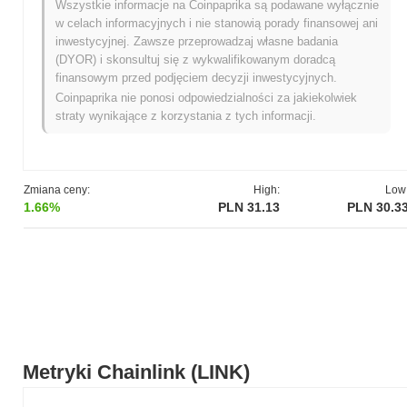
Wszystkie informacje na Coinpaprika są podawane wyłącznie
które stały się integralną częścią funkcjonalności aplikacji
w celach informacyjnych i nie stanowią porady finansowej ani
finansowych opartych na blockchainie (DeFi) i innych projektów.
inwestycyjnej. Zawsze przeprowadzaj własne badania
Jego zdolność do bezpiecznego łączenia technologii blockchain z
(DYOR) i skonsultuj się z wykwalifikowanym doradcą
rzeczywistymi źródłami danych czyni Chainlink kluczowym
finansowym przed podjęciem decyzji inwestycyjnych.
elementem infrastruktury w rozwijającym się ekosystemie
Coinpaprika nie ponosi odpowiedzialności za jakiekolwiek
blockchaina.
straty wynikające z korzystania z tych informacji.
Kiedy i jak rozpoczęła się Chainlink?
Chainlink powstał we wrześniu 2017 roku, kiedy jego założyciele,
Sergey Nazarov i Steve Ellis, opublikowali białą księgę projektu.
Zmiana ceny:
High:
Low
Biała księga opisała zdecentralizowaną sieć oracle
1.66%
PLN 31.13
PLN 30.3
zaprojektowaną do łączenia inteligentnych kontraktów z danymi
ze świata rzeczywistego. Wczesny rozwój Chainlink koncentrował
się na stworzeniu bezpiecznego i niezawodnego mostu między
inteligentnymi kontraktami opartymi na blockchainie a
zewnętrznymi źródłami danych. Projekt uruchomił swoją sieć
testową w 2018 roku, umożliwiając deweloperom
eksperymentowanie z jego siecią oracle. Następnie, główna sieć
Chainlink została uruchomiona w maju 2019 roku, co oznaczało
jej początkową publiczną dostępność i umożliwiło inteligentnym
Metryki Chainlink (LINK)
kontraktom bezpieczną interakcję z danymi off-chain.
Początkowa dystrybucja Chainlink miała miejsce poprzez Initial