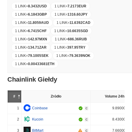
1 LINK
=
8.3432
USD
1 LINK
=
7.2173
EUR
1 LINK
=
6.1843
GBP
1 LINK
=
1316.60
JPY
1 LINK
=
11.8059
AUD
1 LINK
=
11.6392
CAD
1 LINK
=
6.7415
CHF
1 LINK
=
10.6635
SGD
1 LINK
=
142.97
MXN
1 LINK
=
686.36
RUB
1 LINK
=
134.71
ZAR
1 LINK
=
397.95
TRY
1 LINK
=
79.1005
SEK
1 LINK
=
79.3639
NOK
1 LINK
=
0.00433681
ETH
Chainlink Giełdy
#
Źródło
Volume 24h (%)
1
Coinbase
9.890000%
C
2
Kucoin
8.430000%
C
3
BitMart
7.660000%
C