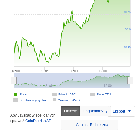
30.75
30.6
30.45
18:00
8. sie
06:00
12:00
8. sie
12:00
Price
Price in BTC
Price ETH
Kapitalizacja rynku
Wolumen (24h)
Liniowy
Logarytmiczny
Eksport
Aby uzyskać więcej danych,
sprawdź
CoinPaprika API
Analiza Techniczna