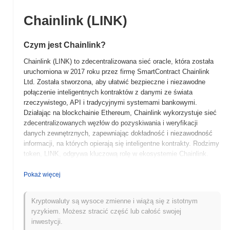
Chainlink (LINK)
Czym jest Chainlink?
Chainlink (LINK) to zdecentralizowana sieć oracle, która została
uruchomiona w 2017 roku przez firmę SmartContract Chainlink
Ltd. Została stworzona, aby ułatwić bezpieczne i niezawodne
połączenie inteligentnych kontraktów z danymi ze świata
rzeczywistego, API i tradycyjnymi systemami bankowymi.
Działając na blockchainie Ethereum, Chainlink wykorzystuje sieć
zdecentralizowanych węzłów do pozyskiwania i weryfikacji
danych zewnętrznych, zapewniając dokładność i niezawodność
informacji, na których opierają się inteligentne kontrakty. Rodzimy
token, LINK, odgrywa kluczową rolę w ekosystemie Chainlink.
Jest głównie używany do płacenia operatorom węzłów za
pozyskiwanie danych z źródeł off-chain, przekształcanie ich w
Pokaż więcej
formaty czytelne dla blockchaina oraz wykonywanie zadań
obliczeniowych. Dodatkowo, LINK jest używany jako
Kryptowaluty są wysoce zmienne i wiążą się z istotnym
zabezpieczenie, aby zapewnić niezawodność i bezpieczeństwo
ryzykiem. Możesz stracić część lub całość swojej
usług świadczonych przez operatorów węzłów. Chainlink wyróżnia
inwestycji.
się swoimi solidnymi i wszechstronnymi rozwiązaniami oracle,