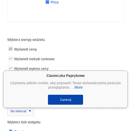
Price
Wybierz wersję widżetu:
Wyświetl cenę
Wyświetl metryki rynkowe
Wyświetl wykres ceny
Ciasteczka Paprykowe
Pierwsza wyświetlana waluta:
Używamy plików cookie, aby poprawić Twoje doświadczenia podczas
przeglądania.
...
More
USD
Zamknij
Wybierz interwał aktualizacji:
No Interval
Wybierz tryb widgetu: