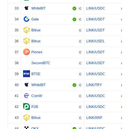
33
WhiteBIT
LINK/USDC
C
34
Gate
LINK/USDT
C
35
Bitrue
LINK/USDT
C
36
Bitrue
LINK/USD1
C
37
Pionex
LINK/USDT
C
38
SecondBTC
LINK/USDT
C
39
BTSE
LINK/USDC
C
40
WhiteBIT
LINK/TRY
C
41
CoinW
LINK/USDC
C
42
P2B
LINK/USDC
C
43
Bitrue
LINK/XRP
C
44
OKX
LINK/USDC
C