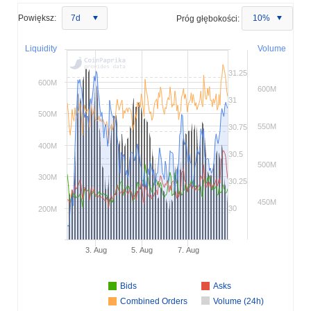
Powiększ:
7d
Próg głębokości:
10%
Liquidity
Volume
31.25
600M
600M
31
500M
550M
30.75
400M
30.5
500M
300M
30.25
450M
30
200M
3. Aug
5. Aug
7. Aug
Bids
Asks
Combined Orders
Volume (24h)