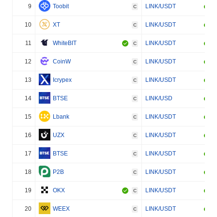
9
Toobit
LINK/USDT
C
10
XT
LINK/USDT
C
11
WhiteBIT
LINK/USDT
C
12
CoinW
LINK/USDT
C
13
Icrypex
LINK/USDT
C
14
BTSE
LINK/USD
C
15
Lbank
LINK/USDT
C
16
UZX
LINK/USDT
C
17
BTSE
LINK/USDT
C
18
P2B
LINK/USDT
C
19
OKX
LINK/USDT
C
20
WEEX
LINK/USDT
C