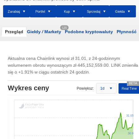
Zarabiaj
Portfel
Kup
Sprzedaj
Giełda
120
Przegląd
Giełdy
/
Markety
Podobne kryptowaluty
Płynność
Aktualna cena Chainlink wynosi
zł 31.01
, z 24-godzinnym
wolumenem obrotu wynoszącym
zł 445,152,559.00
. LINK zmieniła
się o +1.91% w ciągu ostatnich 24 godzin.
Wykres ceny
Powiększ:
1d
Real Time
31.05
30.9