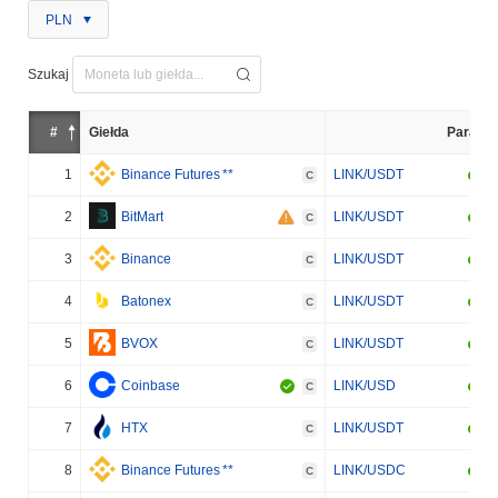
PLN
Szukaj
#
Giełda
Para
1
Binance Futures
**
LINK/USDT
C
2
BitMart
LINK/USDT
C
3
Binance
LINK/USDT
C
4
Batonex
LINK/USDT
C
5
BVOX
LINK/USDT
C
6
Coinbase
LINK/USD
C
7
HTX
LINK/USDT
C
8
Binance Futures
**
LINK/USDC
C