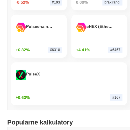
-0.52%
0.00%
#193
brak rangi
Pulsechain Bridged HEX (Pulsechain)
eHEX (Ethereum)
+6.82%
+4.41%
#6310
#6457
PulseX
+0.63%
#167
Popularne kalkulatory