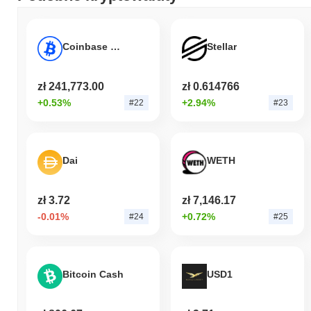
Coinbase Wrapped BTC
Stellar
zł 241,773.00
zł 0.614766
+0.53%
+2.94%
#22
#23
Dai
WETH
zł 3.72
zł 7,146.17
-0.01%
+0.72%
#24
#25
Bitcoin Cash
USD1