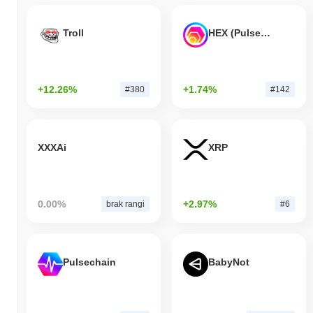
Troll
HEX (Pulsechain)
+12.26%
+1.74%
#380
#142
XXXAi
XRP
0.00%
+2.97%
brak rangi
#6
Pulsechain
BabyNot