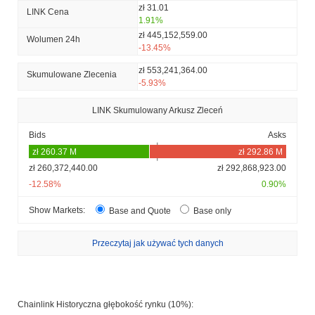
zł 31.01
LINK Cena
1.91%
zł 445,152,559.00
Wolumen 24h
-13.45%
zł 553,241,364.00
Skumulowane Zlecenia
-5.93%
LINK Skumulowany Arkusz Zleceń
Bids
Asks
zł 260,372,440.00
zł 292,868,923.00
-12.58%
0.90%
Show Markets:
Base and Quote
Base only
Przeczytaj jak używać tych danych
Chainlink Historyczna głębokość rynku (10%):