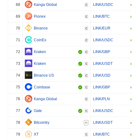
68
Kanga Global
LINK/USDC
C
69
Pionex
LINK/BTC
C
70
Binance
LINK/EUR
C
71
CoinEx
LINK/USDC
C
72
Kraken
LINK/GBP
C
73
Kraken
LINK/USDT
C
74
Binance US
LINK/USD
C
75
Coinbase
LINK/GBP
C
76
Kanga Global
LINK/PLN
C
77
Gate
LINK/USDC
C
78
Bitcointry
LINK/USDT
H
79
XT
LINK/BTC
C