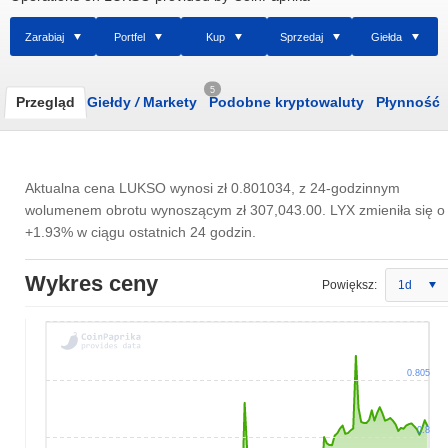
Zarabiaj
Portfel
Kup
Sprzedaj
Giełda
5
Przegląd
Giełdy
/
Markety
Podobne kryptowaluty
Płynność
Aktualna cena LUKSO wynosi
zł 0.801034
, z 24-godzinnym
wolumenem obrotu wynoszącym
zł 307,043.00
. LYX zmieniła się o
+1.93% w ciągu ostatnich 24 godzin.
Wykres ceny
Powiększ:
1d
0.805
0.8