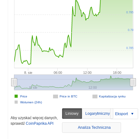
0.795
0.79
0.785
8. sie
06:00
12:00
18:00
8. sie
12:00
Price
Price in BTC
Kapitalizacja rynku
Wolumen (24h)
Liniowy
Logarytmiczny
Eksport
Aby uzyskać więcej danych,
sprawdź
CoinPaprika API
Analiza Techniczna