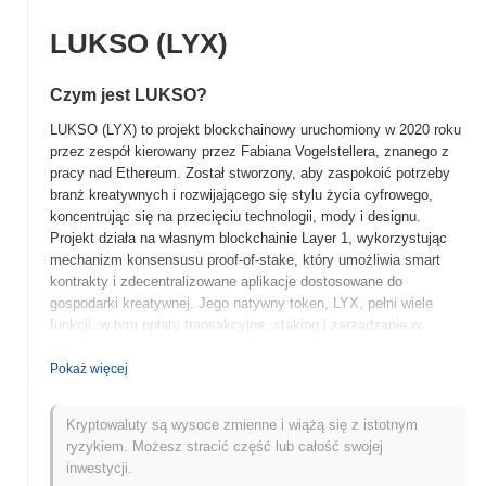
LUKSO (LYX)
Czym jest LUKSO?
LUKSO (LYX) to projekt blockchainowy uruchomiony w 2020 roku
przez zespół kierowany przez Fabiana Vogelstellera, znanego z
pracy nad Ethereum. Został stworzony, aby zaspokoić potrzeby
branż kreatywnych i rozwijającego się stylu życia cyfrowego,
koncentrując się na przecięciu technologii, mody i designu.
Projekt działa na własnym blockchainie Layer 1, wykorzystując
mechanizm konsensusu proof-of-stake, który umożliwia smart
kontrakty i zdecentralizowane aplikacje dostosowane do
gospodarki kreatywnej. Jego natywny token, LYX, pełni wiele
funkcji, w tym opłaty transakcyjne, staking i zarządzanie w
ekosystemie LUKSO. LUKSO wyróżnia się unikalnym podejściem
do integracji technologii blockchain z sektorem mody i stylu
Pokaż więcej
życia, promując cyfrowe posiadanie i tożsamość poprzez tokeny
niezamienne (NFT) oraz zdecentralizowane aplikacje. To
Kryptowaluty są wysoce zmienne i wiążą się z istotnym
pozycjonowanie ma na celu wzmocnienie zarówno twórców, jak i
ryzykiem. Możesz stracić część lub całość swojej
konsumentów, czyniąc go znaczącym graczem w rozwijającym
inwestycji.
się krajobrazie aktywów cyfrowych i rozwiązań dotyczących