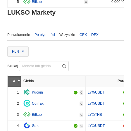
5
Bitkub
0.000400%
C
LUKSO Markety
Po wolumenie
Po płynności
Wszystkie
CEX
DEX
PLN
Szukaj
#
Giełda
Para
1
Kucoin
LYX/USDT
C
2
CoinEx
LYX/USDT
C
3
Bitkub
LYX/THB
C
4
Gate
LYX/USDT
C