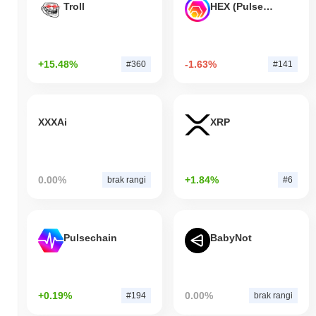
Troll
HEX (Pulsechain)
W ciągu ostatnich 7 dni LUKSO zyskał
4.07%
, przewyższając
ogólny rynek kryptowalut który odnotował wzrost o
0.35%
.
Wskazuje to na silną wydajność akcji cenowej LYX w stosunku
do szerszego impulsu rynkowego.
+15.48%
-1.63%
#360
#141
XXXAi
XRP
0.00%
+1.84%
brak rangi
#6
Pulsechain
BabyNot
+0.19%
0.00%
#194
brak rangi