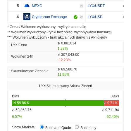
5
MEXC
LYX/USDT
C
6
Crypto.com Exchange
LYX/USD
C
* Cena / Wolumen wykluczony - wykryto anomalię
** Wolumen wykluczony - rynki bez opłat i wydobywania transakcji
*** Wolumen wykluczony - brak aktualnych danych z API giełdy
zł 0.801034
LYX Cena
1.93%
zł 307,043.00
Wolumen 24h
-12.23%
zł 69,580.70
Skumulowane Zlecenia
11.95%
LYX Skumulowany Arkusz Zleceń
Bids
Asks
zł 59,868.76
zł 9,711.94
6.57%
62.40%
Show Markets:
Base and Quote
Base only