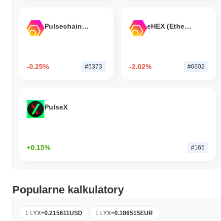
Pulsechain Bridged HEX (Pulsechain)
eHEX (Ethereum)
-0.25%
-2.02%
#5373
#6602
PulseX
+0.15%
#165
Popularne kalkulatory
1 LYX
=
0.215611
USD
1 LYX
=
0.186515
EUR