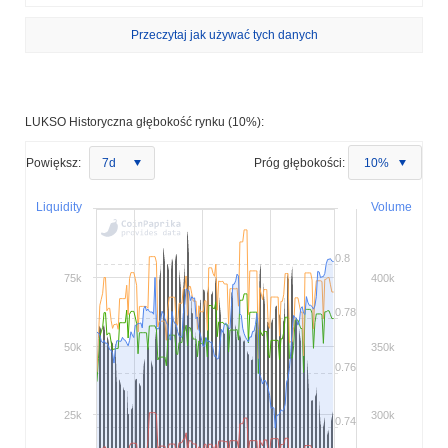
Przeczytaj jak używać tych danych
LUKSO Historyczna głębokość rynku (10%):
Powiększ:
7d
Próg głębokości:
10%
Liquidity
Volume
0.8
75k
400k
0.78
50k
350k
0.76
25k
300k
0.74