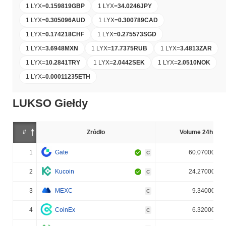
1 LYX
=
0.159819
GBP
1 LYX
=
34.0246
JPY
1 LYX
=
0.305096
AUD
1 LYX
=
0.300789
CAD
1 LYX
=
0.174218
CHF
1 LYX
=
0.275573
SGD
1 LYX
=
3.6948
MXN
1 LYX
=
17.7375
RUB
1 LYX
=
3.4813
ZAR
1 LYX
=
10.2841
TRY
1 LYX
=
2.0442
SEK
1 LYX
=
2.0510
NOK
1 LYX
=
0.00011235
ETH
LUKSO Giełdy
#
Źródło
Volume 24h (%)
1
Gate
60.070000%
C
2
Kucoin
24.270000%
C
3
MEXC
9.340000%
C
4
CoinEx
6.320000%
C