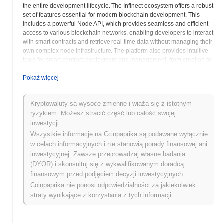
the entire development lifecycle. The Infinect ecosystem offers a robust
set of features essential for modern blockchain development. This
includes a powerful Node API, which provides seamless and efficient
access to various blockchain networks, enabling developers to interact
with smart contracts and retrieve real-time data without managing their
own complex node infrastructure. The platform also provides intuitive
tools for smart contract deployment and management, from creation to
auditing and updates, ensuring secure and effective contract
operations. Furthermore, Infinect integrates with the InterPlanetary File
Pokaż więcej
System, or IPFS, offering decentralized storage solutions for dApp
data, enhancing censorship resistance and data availability. All these
Kryptowaluty są wysoce zmienne i wiążą się z istotnym
functionalities are presented through a user-friendly interface, making
ryzykiem. Możesz stracić część lub całość swojej
complex Web3 development accessible to a broader audience. A key
advantage of Infinect is its extensive multi-chain support. The platform
inwestycji.
is designed to operate seamlessly across multiple prominent
Wszystkie informacje na Coinpaprika są podawane wyłącznie
blockchain networks, including Ethereum, Polygon, BNB Chain,
w celach informacyjnych i nie stanowią porady finansowej ani
Optimism, and Arbitrum. This interoperability allows developers to
inwestycyjnej. Zawsze przeprowadzaj własne badania
deploy and manage dApps on their preferred network or even across
(DYOR) i skonsultuj się z wykwalifikowanym doradcą
multiple chains, catering to diverse project requirements and
finansowym przed podjęciem decyzji inwestycyjnych.
optimizing for factors like transaction speed and cost. This flexibility is
Coinpaprika nie ponosi odpowiedzialności za jakiekolwiek
crucial for building scalable and adaptable decentralized solutions in a
rapidly evolving blockchain landscape. The INFC token serves as an
straty wynikające z korzystania z tych informacji.
integral part of the Infinect platform's economic model. While its
specific utilities may evolve, it is designed to facilitate access to
premium platform services, pay for API usage or storage fees, enable