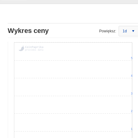
Wykres ceny
Powiększ:
1d
5
4
3
2
1