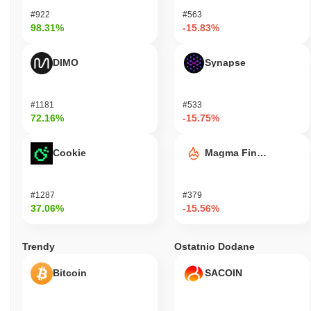
#922
#563
98.31%
-15.83%
DIMO
Synapse
#1181
#533
72.16%
-15.75%
Cookie
Magma Finance
#1287
#379
37.06%
-15.56%
Trendy
Ostatnio Dodane
Bitcoin
SACOIN