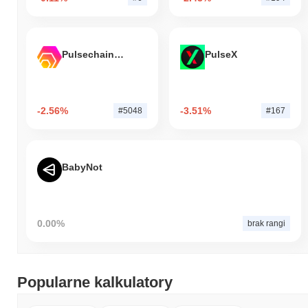
Pulsechain Bridged HEX (Pulsechain)
PulseX
-2.56%
-3.51%
#5048
#167
BabyNot
0.00%
brak rangi
Popularne kalkulatory