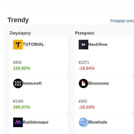
Trendy
Przegląd rynk
Zwycięzcy
Przegrani
TUTORIAL
Hashflow
#203
#1271
143.02%
-18.64%
Immunefi
Biconomy
#1165
#355
105.07%
-16.53%
Bubblemaps
Bluwhale