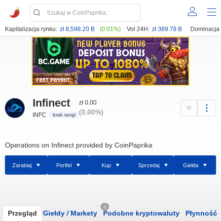
Kapitalizacja rynku:
zł 8,598.20 B
(0.01%)
Vol 24H:
zł 389.78 B
Dominacja
Infinect
zł 0.00
(0.00%)
INFC
brak rangi
Operations on Infinect provided by CoinPaprika
Zarabiaj
Portfel
Kup
Sprzedaj
Giełda
0
Przegląd
Giełdy
/
Markety
Podobne kryptowaluty
Płynność