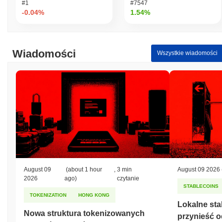
#1
#7547
-0.04%
1.54%
Wiadomości
Wszystkie wiadomości
August 09
(about 1 hour
,
3 min
August 09 2026
2026
ago)
czytanie
STABLECOINS
TOKENIZATION
HONG KONG
Lokalne st
Nowa struktura tokenizowanych
przynieść o