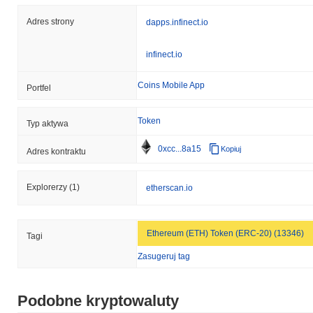
Adres strony
dapps.infinect.io
infinect.io
Coins Mobile App
Portfel
Token
Typ aktywa
0xcc...8a15
Kopiuj
Adres kontraktu
Explorerzy
(1)
etherscan.io
Ethereum (ETH) Token (ERC-20) (13346)
Tagi
Zasugeruj tag
Podobne kryptowaluty