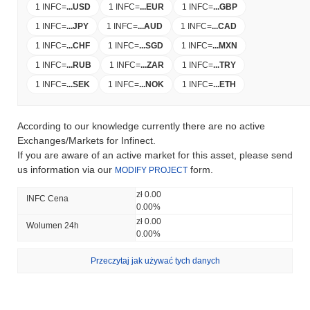
1 INFC
=
...
USD
1 INFC
=
...
EUR
1 INFC
=
...
GBP
1 INFC
=
...
JPY
1 INFC
=
...
AUD
1 INFC
=
...
CAD
1 INFC
=
...
CHF
1 INFC
=
...
SGD
1 INFC
=
...
MXN
1 INFC
=
...
RUB
1 INFC
=
...
ZAR
1 INFC
=
...
TRY
1 INFC
=
...
SEK
1 INFC
=
...
NOK
1 INFC
=
...
ETH
According to our knowledge currently there are no active
Exchanges/Markets for Infinect.
If you are aware of an active market for this asset, please send
us information via our
form.
MODIFY PROJECT
zł 0.00
INFC Cena
0.00%
zł 0.00
Wolumen 24h
0.00%
Przeczytaj jak używać tych danych