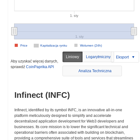
1. sty
1. sty
Price
Kapitalizacja rynku
Wolumen (24h)
Liniowy
Logarytmiczny
Eksport
Aby uzyskać więcej danych,
sprawdź
CoinPaprika API
Analiza Techniczna
Infinect (INFC)
Infinect, identified by its symbol INFC, is an innovative all-in-one
platform meticulously designed to simplify and accelerate
decentralized application development for Web3 developers and
businesses. Its core mission is to lower the significant technical and
operational barriers often associated with building on blockchain,
providing a comprehensive suite of tools and services that streamlines