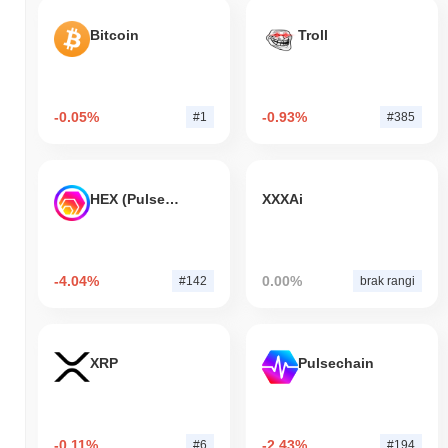
Bitcoin
Troll
-0.05%
-0.93%
#1
#385
HEX (Pulsechain)
XXXAi
-4.04%
0.00%
#142
brak rangi
XRP
Pulsechain
-0.11%
-2.43%
#6
#194