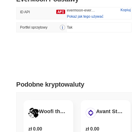
33.86%
-29.96%
Kopiuj
evermoon-evermoon
ID API
Pokaż jak tego używać
Portfel sprzętowy
Trendy
Tak
Ostatnio Dodane
HEX (Pulsechain)
SACOIN
#147
#9772
10.96%
1.35%
Podobne kryptowaluty
Woofi the genius dog
Avant Staked USD
zł 0.00
zł 0.00