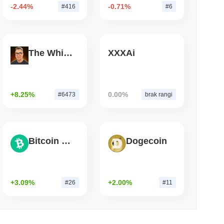
-2.44%
-0.71%
#416
#6
 czytanie
 stakowały kryptowaluty, nie opuszczając
The White Bull
XXXAi
+8.25%
0.00%
#6473
brak rangi
Bitcoin Cash
Dogecoin
+3.09%
+2.00%
#26
#11