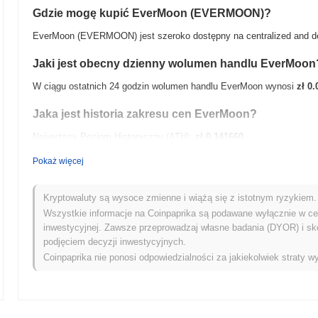
Gdzie mogę kupić EverMoon (EVERMOON)?
EverMoon (EVERMOON) jest szeroko dostępny na centralized and dec
Jaki jest obecny dzienny wolumen handlu EverMoon
W ciągu ostatnich 24 godzin wolumen handlu EverMoon wynosi
zł 0.
Jaka jest historia zakresu cen EverMoon?
Najwyższy Poziom Historyczny (ATH):
zł 0.141660
Najniższy Poziom Historyczny (ATL):
zł 0.00
Pokaż więcej
EverMoon jest obecnie notowany
~99.88%
poniżej swojego ATH .
Kryptowaluty są wysoce zmienne i wiążą się z istotnym ryzykiem. 
Jak EverMoon radzi sobie w porównaniu z szerszym 
Wszystkie informacje na Coinpaprika są podawane wyłącznie w cel
inwestycyjnej. Zawsze przeprowadzaj własne badania (DYOR) i sk
W ciągu ostatnich 7 dni EverMoon zyskał
0.00%
, osiągając gorsze w
podjęciem decyzji inwestycyjnych.
0.56%
. Wskazuje to na tymczasowe opóźnienie w akcji cenowej E
Coinpaprika nie ponosi odpowiedzialności za jakiekolwiek straty wy