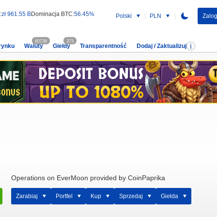
:
zł 961.55 B
Dominacja BTC:
56.45%
Polski
PLN
Zalog
60738
373
rynku
Waluty
Giełdy
Transparentność
Dodaj / Zaktualizuj
Operations on EverMoon provided by CoinPaprika
Zarabiaj
Portfel
Kup
Sprzedaj
Giełda