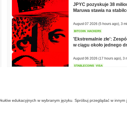
JPYC pozyskuje 38 milio
Maruwa stawia na stabilc
August 07 2026
(5 hours ago)
,
3 m
BITCOIN
HACKERS
'Ekstremalnie złe': Zesp
w ciągu około jednego d
August 06 2026
(17 hours ago)
,
3 
STABLECOINS
VISA
Western Union przekszta
moc wydawania z kartą V
August 06 2026
(19 hours ago)
,
3 
ykułów edukacyjnych w wybranym języku. Spróbuj przeglądać w innym 
CRYPTO REGULATIONS
TRADING
Rosja legalizuje handel 
detaliczne do 3 700 USD 