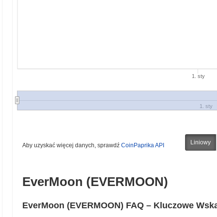
1. sty
1. sty
Liniowy
Aby uzyskać więcej danych, sprawdź
CoinPaprika API
EverMoon (EVERMOON)
EverMoon (EVERMOON) FAQ – Kluczowe Wskaźn