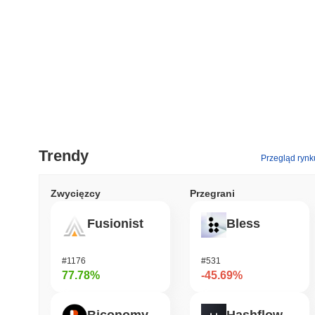
Trendy
Przegląd rynk
Zwycięzcy
Przegrani
Fusionist
Bless
#1176
#531
77.78%
-45.69%