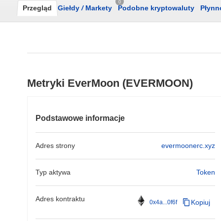
0
Przegląd
Giełdy
/
Markety
Podobne kryptowaluty
Płynn
Metryki EverMoon (EVERMOON)
Podstawowe informacje
Adres strony
evermoonerc.xyz
Typ aktywa
Token
Adres kontraktu
Kopiuj
0x4a...0f6f