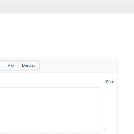
Max
Dostosuj
Price
0