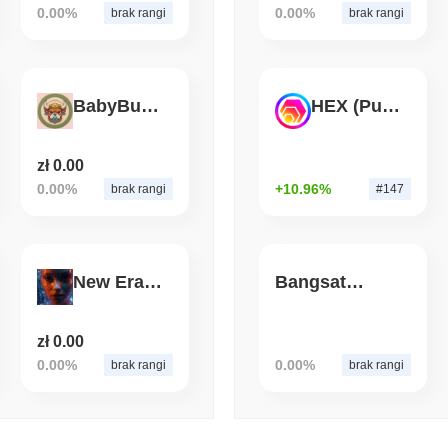
0.00%
0.00%
brak rangi
brak rangi
August 06 2026
(1 day ago)
,
3 min
CRYPTO SERVICES
BANKS
BNY chce, aby instytucje
BabyBullDogito
HEX (Pulsechain)
jego depozytu
zł 0.00
0.00%
+10.96%
brak rangi
#147
New Era AI
Bangsat 666
zł 0.00
0.00%
0.00%
brak rangi
brak rangi