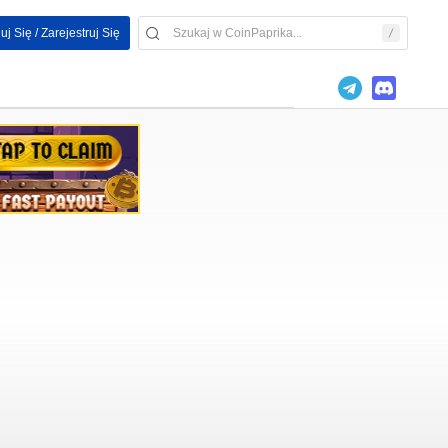
uj Się / Zarejestruj Się