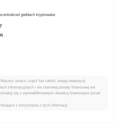
entralized giełdach kryptowalut.
?
00
.
Możesz stracić część lub całość swojej inwestycji.
rynkiem kryptowalut?
ach informacyjnych i nie stanowią porady finansowej ani
onsultuj się z wykwalifikowanym doradcą finansowym przed
yniki niż ogólny rynek kryptowalut który odnotował wzrost o
VERMOON w stosunku do szerszego impulsu rynkowego.
nikające z korzystania z tych informacji.