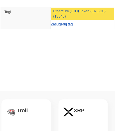
min czytanie
Ethereum (ETH) Token (ERC-20)
Tagi
entom AI portfel stablecoin do płatności za
(13346)
Zasugeruj tag
min czytanie
t Bitcoin po tym, jak atakujący AI
 czytanie
 Street zabezpieczają teraz blockchain Arc
 czytanie
Troll
XRP
NS
głębiają współpracę w zakresie stablecoinów,
S przesuwają się na 2027 rok