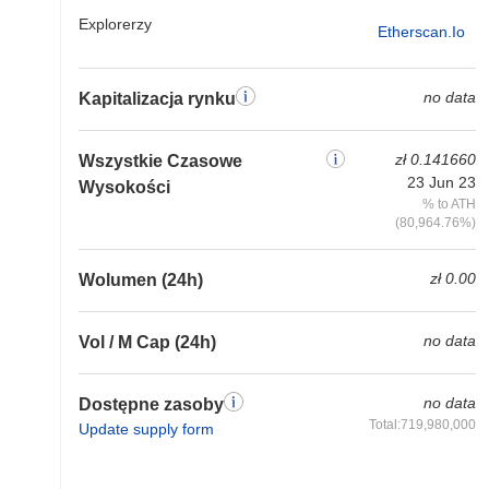
Explorerzy
Etherscan.io
no data
Kapitalizacja rynku
zł 0.141660
Wszystkie Czasowe
23 Jun 23
Wysokości
% to ATH
(80,964.76%)
zł 0.00
Wolumen (24h)
no data
Vol / M Cap (24h)
no data
Dostępne zasoby
Total:719,980,000
Update supply form