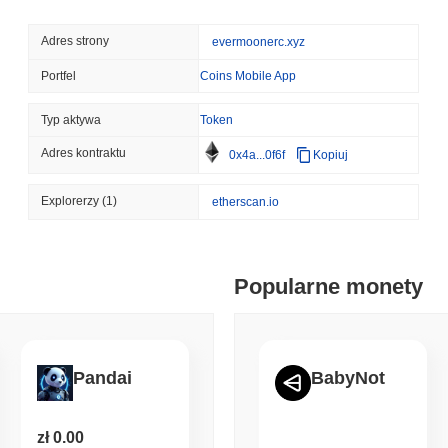
August 06 2026
(21 hours ago)
,
3 
AI AGENTS
PAYMENTS
Adres strony
evermoonerc.xyz
Cloudflare przekazuje ag
API
Portfel
Coins Mobile App
Typ aktywa
Token
August 06 2026
(23 hours ago)
,
3 
BITCOIN
HACKERS
Adres kontraktu
0x4a...0f6f
Kopiuj
Boltz zamknął własny mos
przewyższyli jego zespół
Explorerzy
(1)
etherscan.io
August 06 2026
(1 day ago)
,
3 min
CIRCLE
TOKENIZATION
Popularne monety
Najwięksi gracze na Wall
Circle'a
August 06 2026
(1 day ago)
,
3 min
Pandai
BabyNot
STABLECOINS
CRYPTO REGULATIO
USA i Wielka Brytania po
zł 0.00
gdy zasady ustawy GENIU