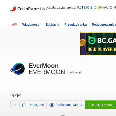
Kapitalizacja rynku:
zł 8,613.60 B
(0.56%)
Vol 24H
API
Wiadomości
Edukacja
Przegląd rynku
Podsumowanie 
EverMoon
EVERMOON
brak rangi
Opcje:
Udostępnij
Porównanie Monet
Zaktualizuj Monetę