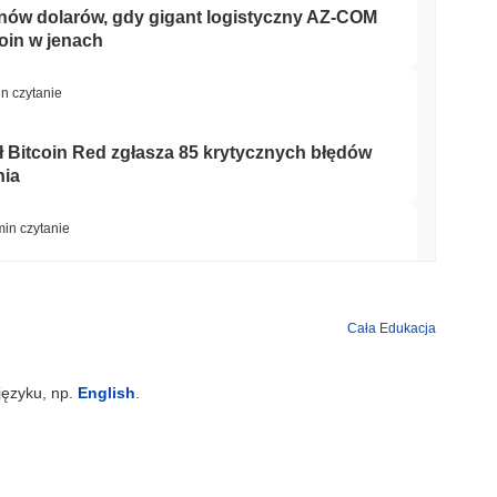
nów dolarów, gdy gigant logistyczny AZ-COM
oin w jenach
in czytanie
ół Bitcoin Red zgłasza 85 krytycznych błędów
nia
min czytanie
łca przelewy w dolarach w natychmiastową
isa
Cała Edukacja
min czytanie
języku, np.
English
.
kryptowalutami, ale ogranicza zakupy
rocznie