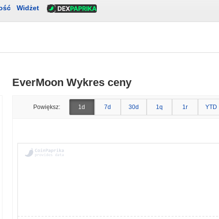
ość
Widżet
EverMoon Wykres ceny
Powiększ:
1d
7d
30d
1q
1r
YTD