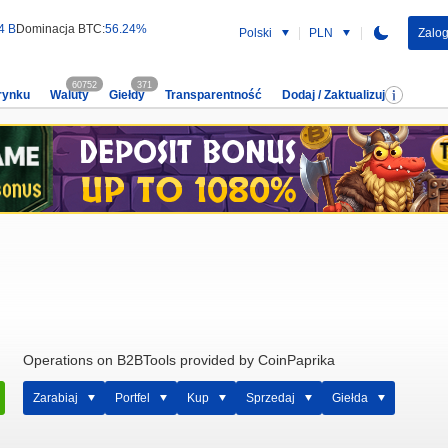
4 B
Dominacja BTC:
56.24%
Polski
PLN
Zalog
60752
371
rynku
Waluty
Giełdy
Transparentność
Dodaj / Zaktualizuj
Operations on B2BTools provided by CoinPaprika
Zarabiaj
Portfel
Kup
Sprzedaj
Giełda