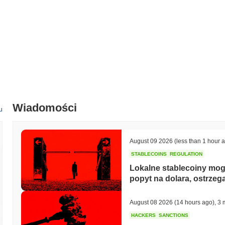
Wiadomości
u
August 09 2026
(less than 1 hour 
STABLECOINS
REGULATION
Lokalne stablecoiny mog
popyt na dolara, ostrze
August 08 2026
(14 hours ago)
,
3 
HACKERS
SANCTIONS