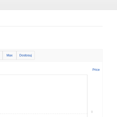
Max
Dostosuj
Price
0