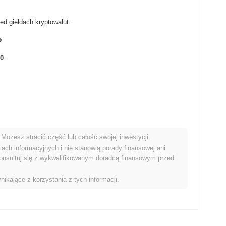
ed giełdach kryptowalut.
?
00
.
Możesz stracić część lub całość swojej inwestycji.
rynkiem kryptowalut?
ach informacyjnych i nie stanowią porady finansowej ani
onsultuj się z wykwalifikowanym doradcą finansowym przed
yniki niż ogólny rynek kryptowalut który odnotował wzrost o
B w stosunku do szerszego impulsu rynkowego.
nikające z korzystania z tych informacji.