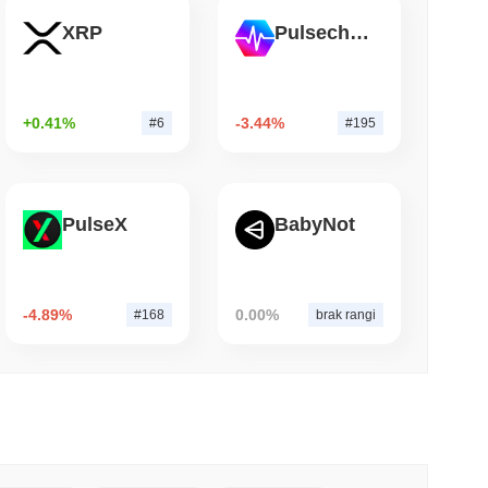
XRP
Pulsechain
 czytanie
TORS
 w miarę zbliżania się przerwy sierpniowej
+0.41%
-3.44%
#6
#195
PulseX
BabyNot
-4.89%
0.00%
#168
brak rangi