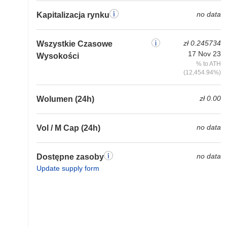
no data
Kapitalizacja rynku
zł 0.245734
Wszystkie Czasowe
17 Nov 23
Wysokości
% to ATH
(12,454.94%)
zł 0.00
Wolumen (24h)
no data
Vol / M Cap (24h)
no data
Dostępne zasoby
Update supply form