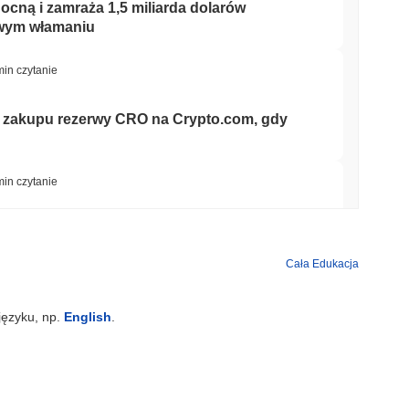
cną i zamraża 1,5 miliarda dolarów
owym włamaniu
min czytanie
z zakupu rezerwy CRO na Crypto.com, gdy
min czytanie
 do rejestru EU MiCA, odblokowując euro
ach
Cała Edukacja
min czytanie
języku, np.
English
.
oiły się do 7,4 miliarda dolarów, podczas
min czytanie