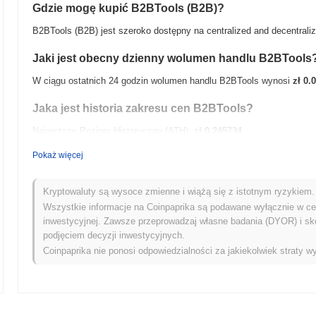
Gdzie mogę kupić B2BTools (B2B)?
B2BTools (B2B) jest szeroko dostępny na centralized and decentraliz
Jaki jest obecny dzienny wolumen handlu B2BTools
W ciągu ostatnich 24 godzin wolumen handlu B2BTools wynosi
zł 0.
Jaka jest historia zakresu cen B2BTools?
Najwyższy Poziom Historyczny (ATH):
zł 0.245734
Najniższy Poziom Historyczny (ATL):
zł 0.00
Pokaż więcej
B2BTools jest obecnie notowany
~99.20%
poniżej swojego ATH .
Kryptowaluty są wysoce zmienne i wiążą się z istotnym ryzykiem. 
Jak B2BTools radzi sobie w porównaniu z szerszym 
Wszystkie informacje na Coinpaprika są podawane wyłącznie w cel
inwestycyjnej. Zawsze przeprowadzaj własne badania (DYOR) i sk
W ciągu ostatnich 7 dni B2BTools zyskał
0.00%
, osiągając gorsze w
podjęciem decyzji inwestycyjnych.
0.00%
. Wskazuje to na tymczasowe opóźnienie w akcji cenowej B2
Coinpaprika nie ponosi odpowiedzialności za jakiekolwiek straty wy