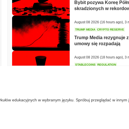
Bybit pozywa Koreę Półno
skradzionych w rekord
August 08 2026
(16 hours ago)
,
3 
TRUMP MEDIA
CRYPTO RESERVE
Trump Media rezygnuje 
umowy się rozpadają
August 08 2026
(18 hours ago)
,
3 
STABLECOINS
REGULATION
Mostek Stripe'a dołącza
stablecoiny w 27 państw
August 08 2026
(20 hours ago)
,
3 
ykułów edukacyjnych w wybranym języku. Spróbuj przeglądać w innym 
TOKENIZATION
DEFI
Tokenizowane aktywa potr
gdy reszta DeFi spada
August 08 2026
(22 hours ago)
,
3 