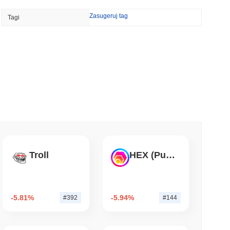
TORS
Zasugeruj tag
Tagi
CLARITY przesunięte na wrzesień, ponieważ
ni się wstrzymują
 czytanie
nizacji w saudyjskiej nieruchomości
 czytanie
et do swojej brytyjskiej aplikacji
Troll
HEX (Pulsechain)
akcjami
 czytanie
-5.81%
-5.94%
#392
#144
ncję brokera-dealera w USA na akcje i ETF-y