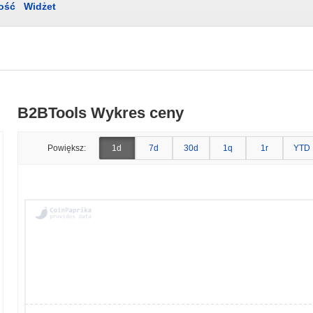
ość
Widżet
B2BTools Wykres ceny
Powiększ:
1d
7d
30d
1q
1r
YTD