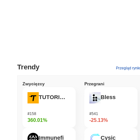
Trendy
Przegląd rynk
Zwycięzcy
Przegrani
TUTORIAL
Bless
#158
#541
360.01%
-25.13%
Immunefi
Cysic