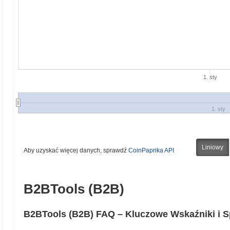
1. sty
1. sty
Liniowy
Aby uzyskać więcej danych, sprawdź
CoinPaprika API
B2BTools (B2B)
B2BTools (B2B) FAQ – Kluczowe Wskaźniki i 