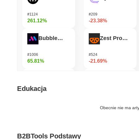
#1124
#209
261.12%
-23.38%
Bubblemaps
Zest Protocol
#1006
#524
65.81%
-21.69%
DIMO
READY!
Edukacja
#1226
#962
52.8%
-20.8%
Obecnie nie ma art
IoTeX
Heima
B2BTools Podstawy
#465
#784