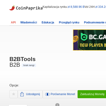
Kapitalizacja rynku:
zł 8,588.96 B
Vol 24H:
zł 334.2
API
Wiadomości
Edukacja
Przegląd rynku
Podsumowanie 
B2BTools
B2B
brak rangi
Opcje:
Udostępnij
Porównanie Monet
Zaktualizuj Monetę
0