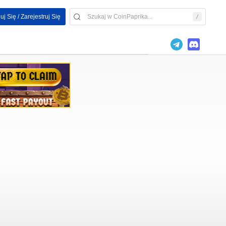
uj Się / Zarejestruj Się