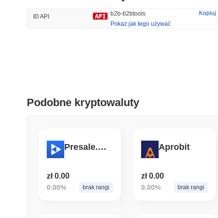
47.07%
-19.98%
Kopiuj
b2b-b2btools
ID API
Pokaż jak tego używać
Trendy
Ostatnio Dodane
Bitcoin
SACOIN
#1
#7550
-0.19%
1.59%
Podobne kryptowaluty
Presale.World
Aprobit
zł 0.00
zł 0.00
0.00%
0.00%
brak rangi
brak rangi