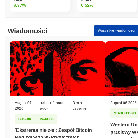
6.37%
0.52%
Wiadomości
Wszystkie wiadomości
August 07
(about 1 hour
,
3 min
August 06 2026
2026
ago)
czytanie
STABLECOINS
BITCOIN
HACKERS
Western Uni
'Ekstremalnie złe': Zespół Bitcoin
przelewy w 
Red zgłasza 85 krytycznych