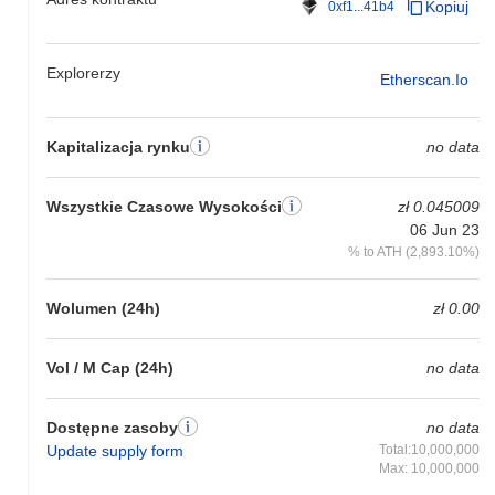
Kopiuj
0xf1...41b4
Explorerzy
Etherscan.io
Kapitalizacja rynku
no data
Wszystkie Czasowe Wysokości
zł 0.045009
06 Jun 23
% to ATH (2,893.10%)
Wolumen (24h)
zł 0.00
Vol / M Cap (24h)
no data
Dostępne zasoby
no data
Update supply form
Total:10,000,000
Max: 10,000,000