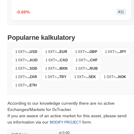
-0.66%
#11
Popularne kalkulatory
1 0XT
=
...
USD
1 0XT
=
...
EUR
1 0XT
=
...
GBP
1 0XT
=
...
JPY
1 0XT
=
...
AUD
1 0XT
=
...
CAD
1 0XT
=
...
CHF
1 0XT
=
...
SGD
1 0XT
=
...
MXN
1 0XT
=
...
RUB
1 0XT
=
...
ZAR
1 0XT
=
...
TRY
1 0XT
=
...
SEK
1 0XT
=
...
NOK
1 0XT
=
...
ETH
According to our knowledge currently there are no active
Exchanges/Markets for 0xTracker.
If you are aware of an active market for this asset, please send
us information via our
form.
MODIFY PROJECT
zł 0.00