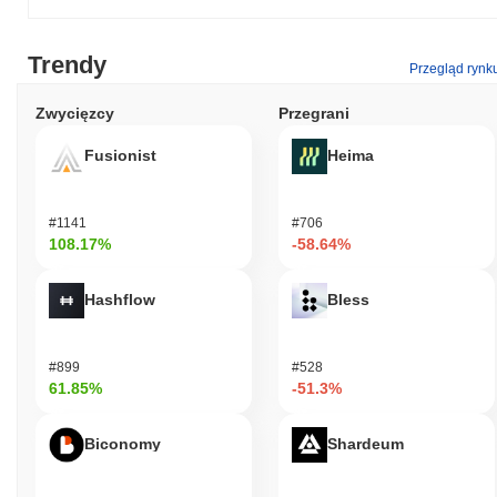
Trendy
Przegląd rynk
Zwycięzcy
Przegrani
Fusionist
Heima
#1141
#706
108.17%
-58.64%
Hashflow
Bless
#899
#528
61.85%
-51.3%
Biconomy
Shardeum