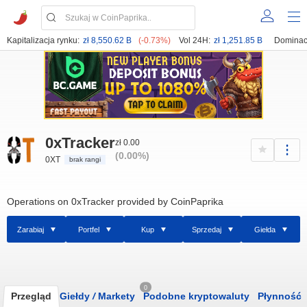
Kapitalizacja rynku:
zł 8,550.62 B
(-0.73%)
Vol 24H:
zł 1,251.85 B
Dominac
0xTracker
zł 0.00
(0.00%)
0XT
brak rangi
Operations on 0xTracker provided by CoinPaprika
Zarabiaj
Portfel
Kup
Sprzedaj
Giełda
0
Przegląd
Giełdy
/
Markety
Podobne kryptowaluty
Płynność