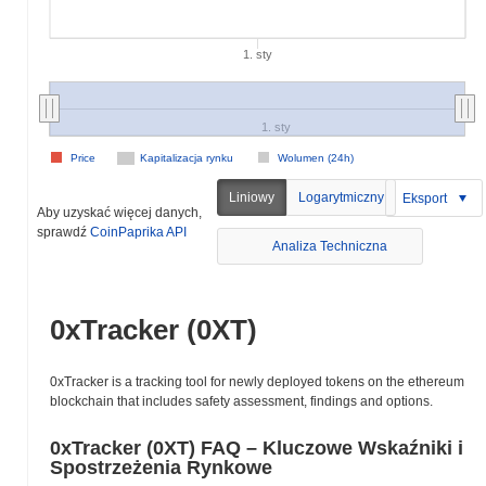
1. sty
1. sty
Price
Kapitalizacja rynku
Wolumen (24h)
Liniowy
Logarytmiczny
Eksport
Aby uzyskać więcej danych,
sprawdź
CoinPaprika API
Analiza Techniczna
0xTracker (0XT)
0xTracker is a tracking tool for newly deployed tokens on the ethereum
blockchain that includes safety assessment, findings and options.
0xTracker (0XT) FAQ – Kluczowe Wskaźniki i
Spostrzeżenia Rynkowe