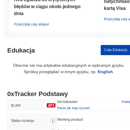
natychmias
błędów w ciągu około jednego
kartą Visa
dnia
Przeczytaj cały a
Przeczytaj cały artykuł
Edukacja
Cała Edukacja
Obecnie nie ma artykułów edukacyjnych w wybranym języku.
Spróbuj przeglądać w innym języku, np.
English
.
0xTracker Podstawy
0xt-0xtracker
Kopiuj
ID API
Pokaż jak tego używać
Working product
Status rozwoju