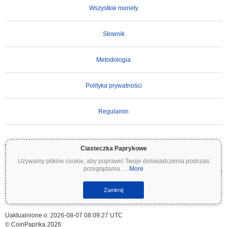
Wszystkie monety
Słownik
Metodologia
Polityka prywatności
Regulamin
WAŻNE ZASTRZEŻENIE:
Kryptowaluty są wysoce zmienne i wiążą się ze znacznym
Ciasteczka Paprykowe
ryzykiem. Możesz stracić część lub całość swojej inwestycji. Wszystkie informacje na
Używamy plików cookie, aby poprawić Twoje doświadczenia podczas
Coinpaprika są udostępniane wyłącznie w celach informacyjnych i nie stanowią porady
przeglądania.
...
More
finansowej ani inwestycyjnej. Zawsze przeprowadzaj własne badania (DYOR) i konsultuj
się z wykwalifikowanym doradcą finansowym przed podjęciem decyzji inwestycyjnych.
Coinpaprika nie ponosi odpowiedzialności za jakiekolwiek straty wynikające z
Zamknij
wykorzystania tych informacji.
Uaktualnione o: 2026-08-07 08:09:27 UTC
© CoinPaprika 2026