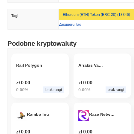
Ethereum (ETH) Token (ERC-20) (13346)
Tagi
Zasugeruj tag
Podobne kryptowaluty
Rail Polygon
Arrakis Vault V1 WMATIC/stMATIC
zł 0.00
zł 0.00
0.00%
0.00%
brak rangi
brak rangi
Rambo Inu
Raze Network (BEP-20)
zł 0.00
zł 0.00