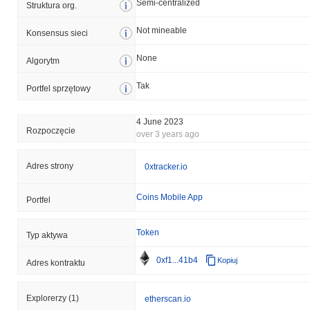
Semi-centralized
Struktura org.
Not mineable
Konsensus sieci
None
Algorytm
Tak
Portfel sprzętowy
4 June 2023
Rozpoczęcie
over 3 years ago
Adres strony
0xtracker.io
Coins Mobile App
Portfel
Token
Typ aktywa
0xf1...41b4
Kopiuj
Adres kontraktu
Explorerzy
(1)
etherscan.io