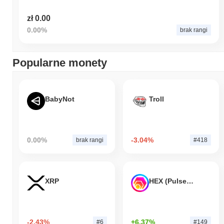
zł 0.00
0.00%
brak rangi
Popularne monety
BabyNot
Troll
0.00%
-3.04%
brak rangi
#418
XRP
HEX (Pulsechain)
-2.43%
+6.37%
#6
#149