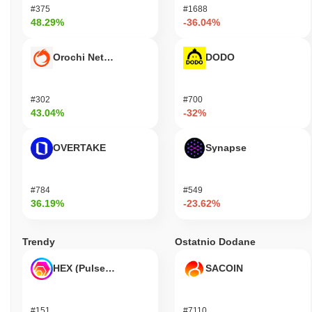
#375
#1688
48.29%
-36.04%
Orochi Network
DODO
#302
#700
43.04%
-32%
OVERTAKE
Synapse
#784
#549
36.19%
-23.62%
Trendy
Ostatnio Dodane
HEX (Pulsechain)
SACOIN
#151
#7110