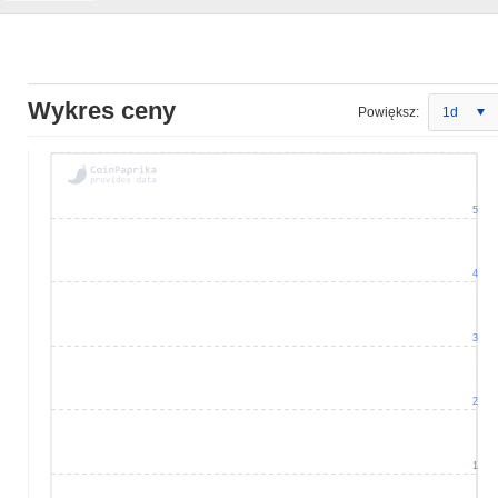
Wykres ceny
Powiększ:
1d
5
4
3
2
1