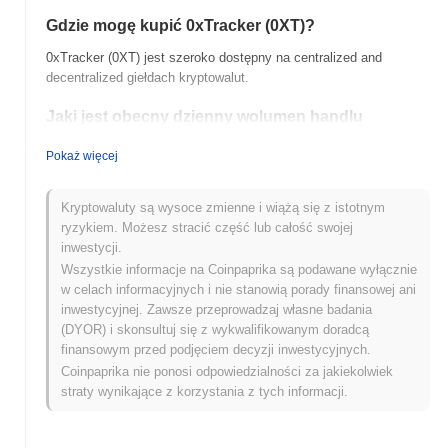
Gdzie mogę kupić 0xTracker (0XT)?
0xTracker (0XT) jest szeroko dostępny na centralized and
decentralized giełdach kryptowalut.
Jaki jest obecny dzienny wolumen handlu
0xTracker?
Pokaż więcej
W ciągu ostatnich 24 godzin wolumen handlu 0xTracker wynosi
zł 0.00
.
Kryptowaluty są wysoce zmienne i wiążą się z istotnym
Jaka jest historia zakresu cen 0xTracker?
ryzykiem. Możesz stracić część lub całość swojej
inwestycji.
Najwyższy Poziom Historyczny (ATH):
zł 0.045009
Wszystkie informacje na Coinpaprika są podawane wyłącznie
Najniższy Poziom Historyczny (ATL):
zł 0.00
w celach informacyjnych i nie stanowią porady finansowej ani
inwestycyjnej. Zawsze przeprowadzaj własne badania
0xTracker jest obecnie notowany
~96.66%
poniżej swojego ATH .
(DYOR) i skonsultuj się z wykwalifikowanym doradcą
finansowym przed podjęciem decyzji inwestycyjnych.
Jak 0xTracker radzi sobie w porównaniu z
Coinpaprika nie ponosi odpowiedzialności za jakiekolwiek
szerszym rynkiem kryptowalut?
straty wynikające z korzystania z tych informacji.
W ciągu ostatnich 7 dni 0xTracker zyskał
0.00%
, przewyższając
ogólny rynek kryptowalut który odnotował spadek o
0.73%
.
Wskazuje to na silną wydajność akcji cenowej 0XT w stosunku