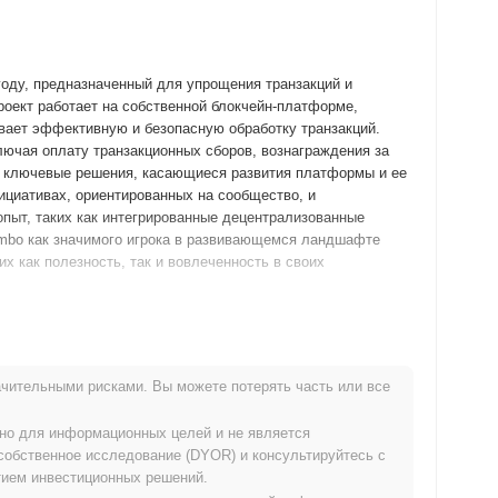
году, предназначенный для упрощения транзакций и
роект работает на собственной блокчейн-платформе,
ивает эффективную и безопасную обработку транзакций.
лючая оплату транзакционных сборов, вознаграждения за
на ключевые решения, касающиеся развития платформы и ее
ициативах, ориентированных на сообщество, и
пыт, таких как интегрированные децентрализованные
imbo как значимого игрока в развивающемся ландшафте
х как полезность, так и вовлеченность в своих
тила свой белый документ, описывающий видение проекта и
юне 2021 года, позволяя разработчикам и ранним
чительными рисками. Вы можете потерять часть или все
стями. После успешного тестирования основная сеть была
ное вступление на рынок. Раннее развитие сосредоточилось
ьно для информационных целей и не является
овышение вовлеченности пользователей и участия
собственное исследование (DYOR) и консультируйтесь с
зошло через модель справедливого запуска в октябре 2021
ием инвестиционных решений.
 для всех участников. Эти основные шаги заложили основу