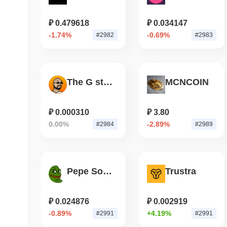
₽ 0.479618
₽ 0.034147
-1.74%
-0.69%
#2982
#2983
The G stands for Crypto
MCNCOIN
₽ 0.000310
₽ 3.80
0.00%
-2.89%
#2984
#2989
Pepe Solana
Trustra
₽ 0.024876
₽ 0.002919
-0.89%
+4.19%
#2991
#2991