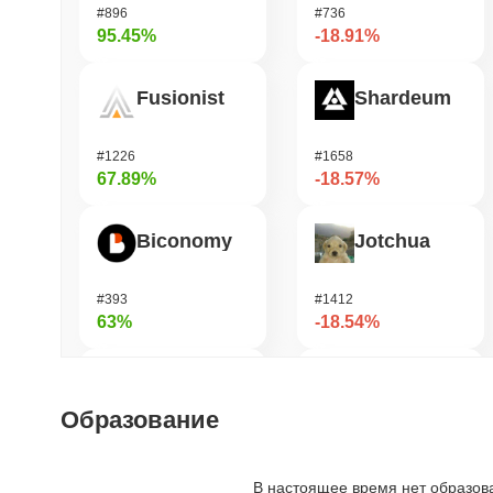
#896
#736
95.45%
-18.91%
Fusionist
Shardeum
#1226
#1658
67.89%
-18.57%
Biconomy
Jotchua
#393
#1412
63%
-18.54%
OVERTAKE
Manyu
Образование
#836
#1030
58.26%
-17.94%
В настоящее время нет образов