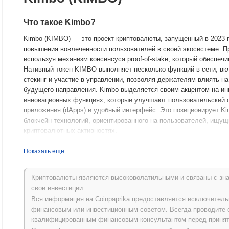
Что такое Kimbo?
Kimbo (KIMBO) — это проект криптовалюты, запущенный в 2023 
повышения вовлеченности пользователей в своей экосистеме. П
используя механизм консенсуса proof-of-stake, который обеспеч
Нативный токен KIMBO выполняет несколько функций в сети, вк
стекинг и участие в управлении, позволяя держателям влиять 
будущего направления. Kimbo выделяется своим акцентом на ин
инновационных функциях, которые улучшают пользовательский о
приложения (dApps) и удобный интерфейс. Это позиционирует K
блокчейн-технологий, ориентированного на пользователей, ищущи
криптовалютных активностях.
Когда и как начался Kimbo?
Показать еще
Kimbo возник в марте 2021 года, когда основная команда выпус
техническую структуру. Проект запустил свою тестовую сеть в и
Криптовалюты являются высоковолатильными и связаны с зна
пользователям экспериментировать с его функциями и возможно
свои инвестиции.
запущена в сентябре 2021 года, что ознаменовало его официаль
Вся информация на Coinpaprika предоставляется исключител
на создании децентрализованной платформы, направленной на п
финансовым или инвестиционным советом. Всегда проводите 
сообщества. Первоначальное распределение токенов Kimbo прои
квалифицированным финансовым консультантом перед принят
года, которая была направлена на обеспечение равного доступа