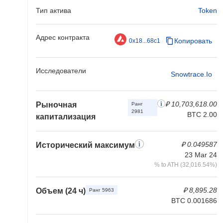
Тип актива
Token
Адрес контракта
Копировать
0x18...68c1
Исследователи
Snowtrace.io
₽ 10,703,618.00
Рыночная
Ранг
2981
BTC 2.00
капитализация
₽ 0.049587
Исторический максимум
23 Mar 24
% to ATH (32,016.54%)
₽ 8,895.28
Объем (24 ч)
Ранг 5963
BTC 0.001686