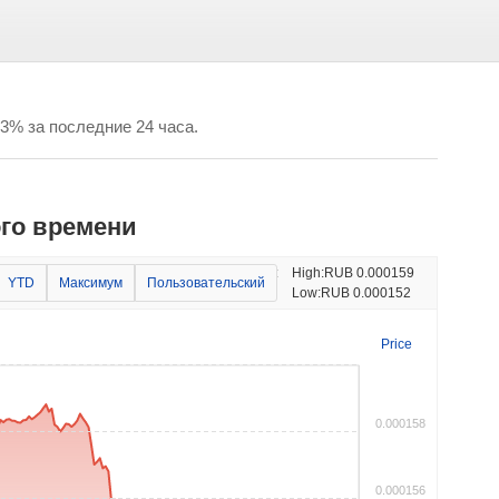
03% за последние 24 часа.
го времени
Изменение цены:
High:
RUB 0.000159
YTD
Максимум
Пользовательский
-2.43%
Low:
RUB 0.000152
Price
0.000158
0.000156