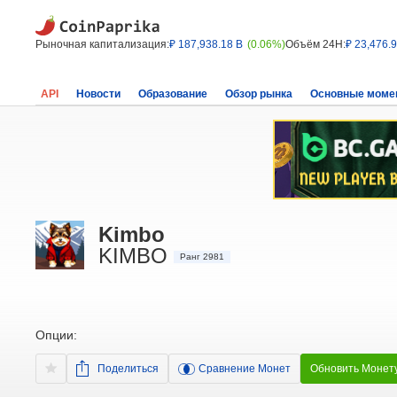
Рыночная капитализация:
₽ 187,938.18 B
(0.06%)
Объём 24H:
₽ 23,476.
API
Новости
Образование
Обзор рынка
Основные моме
Kimbo
KIMBO
Ранг 2981
Опции:
Поделиться
Сравнение Монет
Обновить Монет