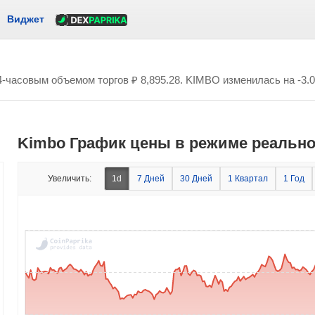
Виджет
24-часовым объемом торгов
₽ 8,895.28
. KIMBO изменилась на -3.
Kimbo График цены в режиме реально
Увеличить:
1d
7 Дней
30 Дней
1 Квартал
1 Год