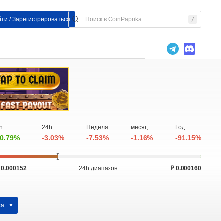
ти / Зарегистрироваться
h
24h
Неделя
месяц
Год
0.79%
-3.03%
-7.53%
-1.16%
-91.15%
 0.000152
24h диапазон
₽ 0.000160
жа