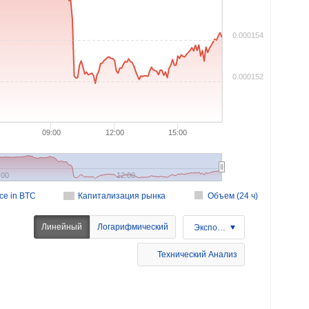
0.000154
0.000152
09:00
12:00
15:00
:00
12:00
ice in BTC
Капитализация рынка
Объем (24 ч)
Линейный
Логарифмический
Экспорт
Технический Анализ