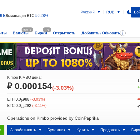
Русский
RUB
Вой
99 B
Доминация BTC:
56.28%
60714
374
нты
Валюты
Биржи
Открытость
Добавить / Обновить
Kimbo KIMBO цена:
1
₽ 0.000154
(-3.03%)
+
ETH 0.0
988
(-3.03%)
9
BTC 0.0
292
(-3.11%)
₽
10
Operations on Kimbo provided by CoinPaprika
у
Зарабатывать
Бумажник
Купить
Продавать
Бир