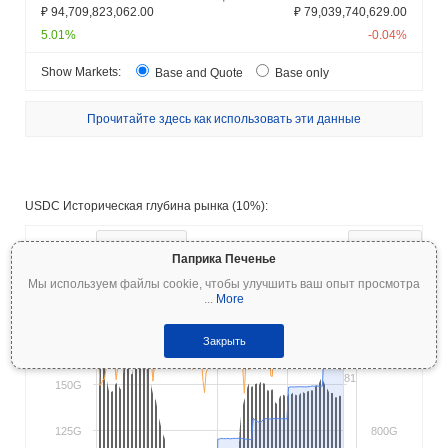
₽ 94,709,823,062.00
₽ 79,039,740,629.00
5.01%
-0.04%
Show Markets:
Base and Quote
Base only
Прочитайте здесь как использовать эти данные
USDC Историческая глубина рынка (10%):
Увеличить:
7 Дней
Порог глубины:
10%
Паприка Печенье
Мы используем файлы cookie, чтобы улучшить ваш опыт просмотра
Liquidity
Volume
...
More
175G
Закрыть
1 000G
81
150G
125G
800G