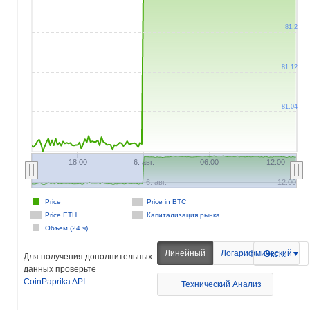
81.2
81.12
81.04
18:00
6. авг.
06:00
12:00
6. авг.
12:00
Price
Price in BTC
Price ETH
Капитализация рынка
Объем (24 ч)
Линейный
Логарифмический
Экспорт
Для получения дополнительных
данных проверьте
CoinPaprika API
Технический Анализ