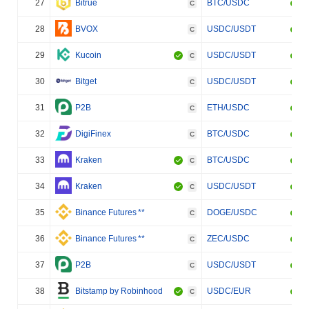
27
Bitrue
BTC/USDC
C
28
BVOX
USDC/USDT
C
29
Kucoin
USDC/USDT
C
30
Bitget
USDC/USDT
C
31
P2B
ETH/USDC
C
32
DigiFinex
BTC/USDC
C
33
Kraken
BTC/USDC
C
34
Kraken
USDC/USDT
C
35
Binance Futures
**
DOGE/USDC
C
36
Binance Futures
**
ZEC/USDC
C
37
P2B
USDC/USDT
C
38
Bitstamp by Robinhood
USDC/EUR
C