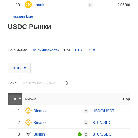
10
Lbank
2.050000%
C
Показать Еще
USDC Рынки
По объёму
По ликвидности
Все
CEX
DEX
RUB
Поиск
#
Биржа
Пара
1
Binance
USDC/USDT
C
2
Binance
BTC/USDC
C
3
Bullish
BTC/USDC
C