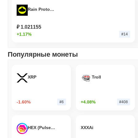
Rain Protocol
₽ 1.021155
+1.17%
#14
Популярные монеты
XRP
Troll
-1.60%
+4.08%
#6
#408
HEX (Pulsechain)
XXXAi