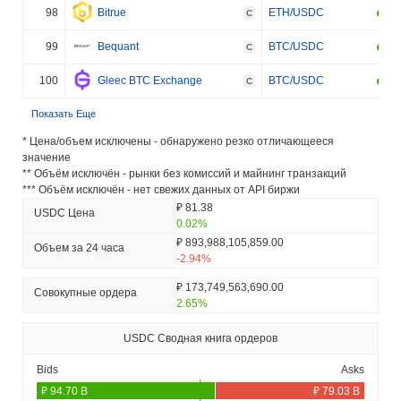
98
Bitrue
ETH/USDC
C
99
Bequant
BTC/USDC
C
100
Gleec BTC Exchange
BTC/USDC
C
Показать Еще
* Цена/объем исключены - обнаружено резко отличающееся
значение
** Объём исключён - рынки без комиссий и майнинг транзакций
*** Объём исключён - нет свежих данных от API биржи
₽ 81.38
USDC Цена
0.02%
₽ 893,988,105,859.00
Объем за 24 часа
-2.94%
₽ 173,749,563,690.00
Совокупные ордера
2.65%
USDC Сводная книга ордеров
Bids
Asks