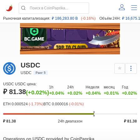
Рыночная капитализация:
₽ 186,283.80 B
(-0.16%)
Объём 24H:
₽ 16,675.
USDC
USDC
Ранг 5
USDC USDC цена:
1h
24h
Неделя
месяц
Год
₽ 81.38
(+0.02%)
+0.04%
+0.02%
+0.04%
+0.01%
+0.02%
ETH 0.000524
(-1.73%)
BTC 0.000016
(-0.01%)
₽ 81.38
24h диапазон
₽ 81.38
Operations on USDC provided by CoinPaprika