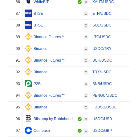
86
WhiteBIT
XAUT/USDC
C
87
BTSE
ETH/USDC
C
88
BTSE
SOL/USDC
C
89
Binance Futures
**
LTC/USDC
C
90
Binance
USDC/TRY
C
91
Binance Futures
**
BCH/USDC
C
92
Binance
TRX/USDC
C
93
P2B
BNB/USDC
C
94
Binance Futures
**
PENGU/USDC
C
95
Binance
FDUSD/USDC
C
96
Bitstamp by Robinhood
USDC/USD
C
97
Coinbase
USDC/GBP
C