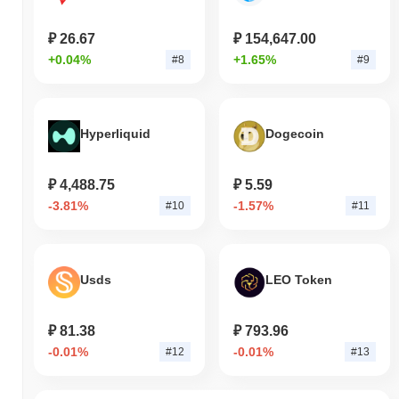
₽ 26.67
₽ 154,647.00
+0.04%
+1.65%
#8
#9
Hyperliquid
Dogecoin
₽ 4,488.75
₽ 5.59
-3.81%
-1.57%
#10
#11
Usds
LEO Token
₽ 81.38
₽ 793.96
-0.01%
-0.01%
#12
#13