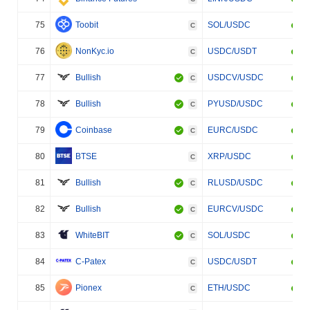
75
Toobit
SOL/USDC
C
76
NonKyc.io
USDC/USDT
C
77
Bullish
USDCV/USDC
C
78
Bullish
PYUSD/USDC
C
79
Coinbase
EURC/USDC
C
80
BTSE
XRP/USDC
C
81
Bullish
RLUSD/USDC
C
82
Bullish
EURCV/USDC
C
83
WhiteBIT
SOL/USDC
C
84
C-Patex
USDC/USDT
C
85
Pionex
ETH/USDC
C