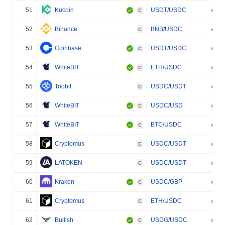
51
Kucoin
USDT/USDC
C
52
Binance
BNB/USDC
C
53
Coinbase
USDT/USDC
C
54
WhiteBIT
ETH/USDC
C
55
Toobit
USDC/USDT
C
56
WhiteBIT
USDC/USD
C
57
WhiteBIT
BTC/USDC
C
58
Cryptomus
USDC/USDT
C
59
LATOKEN
USDC/USDT
C
60
Kraken
USDC/GBP
C
61
Cryptomus
ETH/USDC
C
62
Bullish
USDG/USDC
C