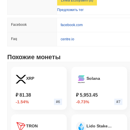
Linea Ecosystem (6)
Предложить тег
Facebook
facebook.com
Faq
centre.io
Похожие монеты
XRP
Solana
₽ 81.38
₽ 5,953.45
-1.54%
-0.73%
#6
#7
TRON
Lido Staked Ether