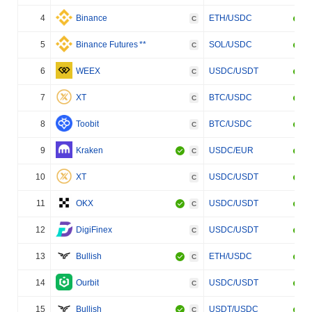
4
Binance
ETH/USDC
C
5
Binance Futures
**
SOL/USDC
C
6
WEEX
USDC/USDT
C
7
XT
BTC/USDC
C
8
Toobit
BTC/USDC
C
9
Kraken
USDC/EUR
C
10
XT
USDC/USDT
C
11
OKX
USDC/USDT
C
12
DigiFinex
USDC/USDT
C
13
Bullish
ETH/USDC
C
14
Ourbit
USDC/USDT
C
15
Bullish
USDT/USDC
C