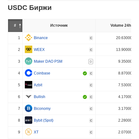
USDC Биржи
#
Источник
Volume 24h (%)
1
Binance
20.630000%
C
2
WEEX
13.900000%
C
3
Maker DAO PSM
9.350000%
D
4
Coinbase
8.870000%
C
5
Azbit
7.530000%
C
6
Bullish
4.170000%
C
7
Biconomy
3.170000%
C
8
Bybit (Spot)
2.280000%
C
9
XT
2.070000%
C