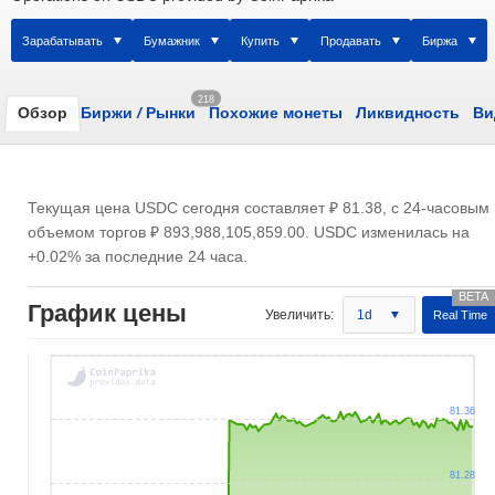
Зарабатывать
Бумажник
Купить
Продавать
Биржа
218
Обзор
Биржи
/
Рынки
Похожие монеты
Ликвидность
Ви
Текущая цена USDC сегодня составляет
₽ 81.38
, с 24-часовым
объемом торгов
₽ 893,988,105,859.00
. USDC изменилась на
+0.02% за последние 24 часа.
График цены
Увеличить:
1d
Real Time
81.36
81.28