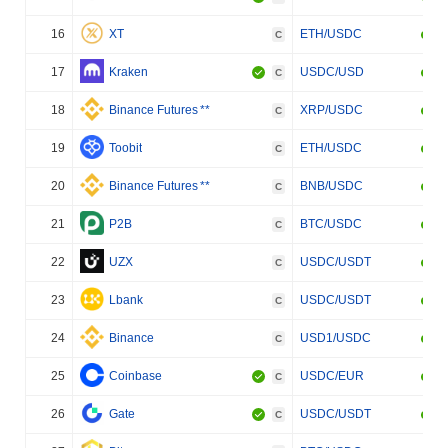
16
XT
ETH/USDC
C
17
Kraken
USDC/USD
C
18
Binance Futures
**
XRP/USDC
C
19
Toobit
ETH/USDC
C
20
Binance Futures
**
BNB/USDC
C
21
P2B
BTC/USDC
C
22
UZX
USDC/USDT
C
23
Lbank
USDC/USDT
C
24
Binance
USD1/USDC
C
25
Coinbase
USDC/EUR
C
26
Gate
USDC/USDT
C