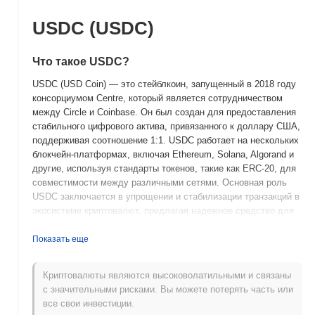
USDC (USDC)
Что такое USDC?
USDC (USD Coin) — это стейблкоин, запущенный в 2018 году
консорциумом Centre, который является сотрудничеством
между Circle и Coinbase. Он был создан для предоставления
стабильного цифрового актива, привязанного к доллару США,
поддерживая соотношение 1:1. USDC работает на нескольких
блокчейн-платформах, включая Ethereum, Solana, Algorand и
другие, используя стандарты токенов, такие как ERC-20, для
совместимости между различными сетями. Основная роль
USDC заключается в упрощении и стабилизации транзакций в
экосистеме криптовалют, предлагая надежное средство для
платежей, переводов и торговли без волатильности,
связанной с другими криптовалютами. USDC полностью
Показать еще
обеспечен резервами долларов США и краткосрочными
обязательствами правительства США, что обеспечивает его
Криптовалюты являются высоковолатильными и связаны
стабильность и надежность. USDC важен благодаря своей
с значительными рисками. Вы можете потерять часть или
прозрачности и соблюдению нормативных требований, с
все свои инвестиции.
регулярными аудитами для проверки резервов. Эта