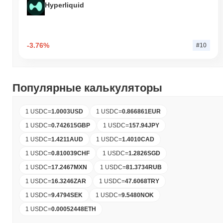
Hyperliquid
-3.76%
#10
Популярные калькуляторы
1 USDC
=
1.0003
USD
1 USDC
=
0.866861
EUR
1 USDC
=
0.742615
GBP
1 USDC
=
157.94
JPY
1 USDC
=
1.4211
AUD
1 USDC
=
1.4010
CAD
1 USDC
=
0.810039
CHF
1 USDC
=
1.2826
SGD
1 USDC
=
17.2467
MXN
1 USDC
=
81.3734
RUB
1 USDC
=
16.3246
ZAR
1 USDC
=
47.6068
TRY
1 USDC
=
9.4794
SEK
1 USDC
=
9.5480
NOK
1 USDC
=
0.00052448
ETH