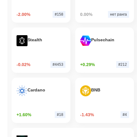
-2.00%
0.00%
#158
нет ранга
Stealth
Pulsechain
-0.02%
+0.29%
#4453
#212
Cardano
BNB
+1.60%
-1.43%
#18
#4