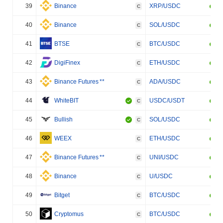
39
Binance
XRP/USDC
C
40
Binance
SOL/USDC
C
41
BTSE
BTC/USDC
C
42
DigiFinex
ETH/USDC
C
43
Binance Futures
**
ADA/USDC
C
44
WhiteBIT
USDC/USDT
C
45
Bullish
SOL/USDC
C
46
WEEX
ETH/USDC
C
47
Binance Futures
**
UNI/USDC
C
48
Binance
U/USDC
C
49
Bitget
BTC/USDC
C
50
Cryptomus
BTC/USDC
C