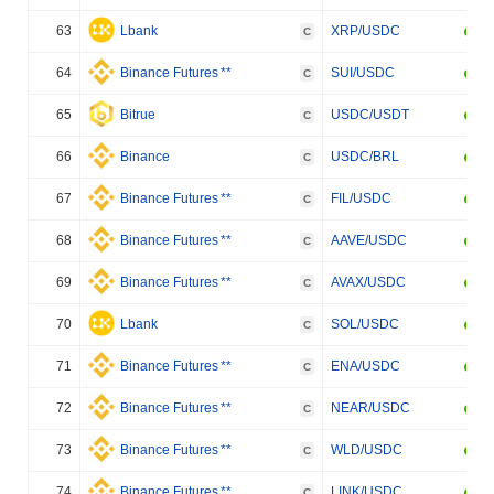
63
Lbank
XRP/USDC
C
64
Binance Futures
**
SUI/USDC
C
65
Bitrue
USDC/USDT
C
66
Binance
USDC/BRL
C
67
Binance Futures
**
FIL/USDC
C
68
Binance Futures
**
AAVE/USDC
C
69
Binance Futures
**
AVAX/USDC
C
70
Lbank
SOL/USDC
C
71
Binance Futures
**
ENA/USDC
C
72
Binance Futures
**
NEAR/USDC
C
73
Binance Futures
**
WLD/USDC
C
74
Binance Futures
**
LINK/USDC
C