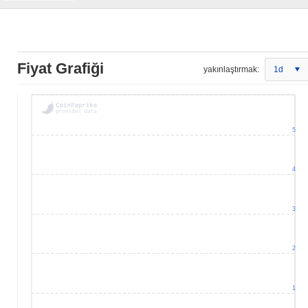
Fiyat Grafiği
yakınlaştırmak:
1d
5
4
3
2
1