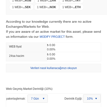
1 WEB
=
...
RUB
1 WEB
=
...
ZAR
1 WEB
=
...
TRY
1 WEB
=
...
SEK
1 WEB
=
...
NOK
1 WEB
=
...
ETH
According to our knowledge currently there are no active
Exchanges/Markets for Web.
If you are aware of an active market for this asset, please send
us information via our
form.
MODIFY PROJECT
₺ 0.00
WEB fiyat
0.00%
₺ 0.00
24sa hacim
0.00%
Verileri nasıl kullanacağınızı okuyun
Web Geçmiş Market Derinliği (10%):
yakınlaştırmak:
7 Gün
Derinlik Eşiği:
10%