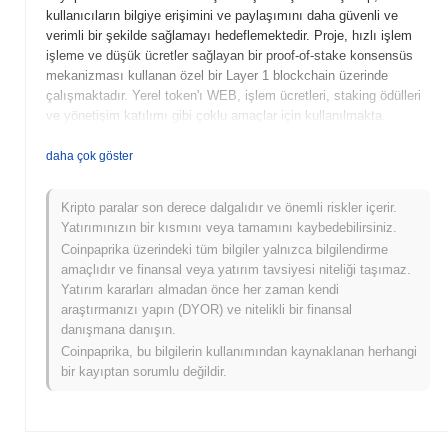
kullanıcıların bilgiye erişimini ve paylaşımını daha güvenli ve
verimli bir şekilde sağlamayı hedeflemektedir. Proje, hızlı işlem
işleme ve düşük ücretler sağlayan bir proof-of-stake konsensüs
mekanizması kullanan özel bir Layer 1 blockchain üzerinde
çalışmaktadır. Yerel token'ı WEB, işlem ücretleri, staking ödülleri
ve yönetişim katılımı gibi çoklu amaçlar için kullanılmakta,
sahiplerine platformun gelişimini etkileme imkanı sunmaktadır.
Web, merkeziyetsiz uygulamaları (dApps) kullanıcı dostu bir
daha çok göster
arayüzle entegre etme konusundaki yenilikçi yaklaşımıyla öne
çıkmakta ve Web3 teknolojilerinin gelişen manzarasında önemli
Kripto paralar son derece dalgalıdır ve önemli riskler içerir.
bir oyuncu olarak konumlanmaktadır. Kullanıcı gizliliği ve veri
Yatırımınızın bir kısmını veya tamamını kaybedebilirsiniz.
sahipliğine öncelik vererek, bireyleri güçlendirmeyi ve daha adil bir
Coinpaprika üzerindeki tüm bilgiler yalnızca bilgilendirme
dijital ekosistem oluşturmayı amaçlamaktadır.
amaçlıdır ve finansal veya yatırım tavsiyesi niteliği taşımaz.
Web Ne Zaman ve Nasıl Başladı?
Yatırım kararları almadan önce her zaman kendi
araştırmanızı yapın (DYOR) ve nitelikli bir finansal
Web, 2021 Mart ayında kurucu ekibin projenin vizyonunu ve
danışmana danışın.
teknik çerçevesini özetleyen beyaz kitabını yayımlamasıyla
Coinpaprika, bu bilgilerin kullanımından kaynaklanan herhangi
ortaya çıkmıştır. Proje, Haziran 2021'de testnet'ini başlatarak
bir kayıptan sorumlu değildir.
geliştiricilerin ve erken benimseyenlerin özelliklerini ve
işlevselliklerini denemelerine olanak tanımıştır. Başarılı testlerin
ardından, ana ağ Eylül 2021'de başlatılarak blockchain
ekosistemine resmi girişi gerçekleştirilmiştir. Erken geliştirme,