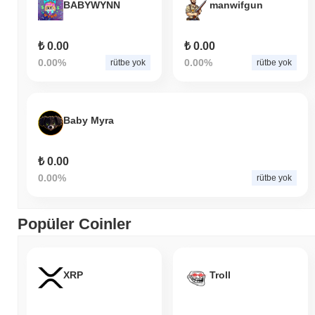
BABYWYNN
manwifgun
₺ 0.00
₺ 0.00
0.00%
0.00%
rütbe yok
rütbe yok
Baby Myra
₺ 0.00
0.00%
rütbe yok
Popüler Coinler
XRP
Troll