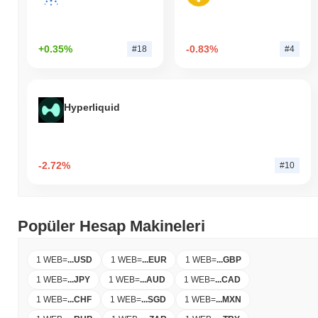
+0.35%
-0.83%
#18
#4
Hyperliquid
-2.72%
#10
Popüler Hesap Makineleri
1 WEB
=
...
USD
1 WEB
=
...
EUR
1 WEB
=
...
GBP
1 WEB
=
...
JPY
1 WEB
=
...
AUD
1 WEB
=
...
CAD
1 WEB
=
...
CHF
1 WEB
=
...
SGD
1 WEB
=
...
MXN