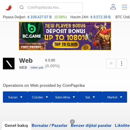
Piyasa Değeri:
₺ 109,427.07 B
(0.08%)
Hacim 24H:
₺ 9,572.39 B
BTC Üstü
Web
₺ 0.00
(0.00%)
WEB
rütbe yok
Operations on Web provided by CoinPaprika
Kazan
Cüzdan
Satın Alma
Sat
Market
0
Genel bakış
Borsalar
/
Pazarlar
Benzer dijital paralar
Likidite