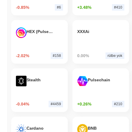
-0.85%
+3.48%
#6
#410
HEX (Pulsechain)
XXXAi
-2.02%
0.00%
#158
rütbe yok
Stealth
Pulsechain
-0.04%
+0.26%
#4459
#210
Cardano
BNB