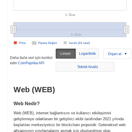
1. Oca
1. Oca
Price
Piyasa Değeri
hacim (24 saat)
Lineer
Logaritmik
Dışarı al
Daha fazla veri için kontrol
edin
CoinPaprika API
Teknik Analiz
Web (WEB)
Web Nedir?
Web (WEB), internet bağlantısını ve kullanıcı etkileşimini
geliştirmeye odaklanan bir geliştirici ekibi tarafından 2021 yılında
başlatılan merkeziyetsiz bir blockchain projesidir. Geleneksel web
altyapısının sınırlamalarını aşmak için oluşturulmuş olup,