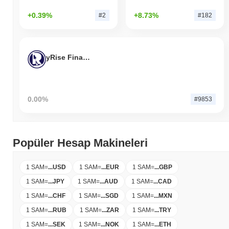
+0.39%
+8.73%
#2
#182
yRise Finance
0.00%
#9853
Popüler Hesap Makineleri
1 SAM
=
...
USD
1 SAM
=
...
EUR
1 SAM
=
...
GBP
1 SAM
=
...
JPY
1 SAM
=
...
AUD
1 SAM
=
...
CAD
1 SAM
=
...
CHF
1 SAM
=
...
SGD
1 SAM
=
...
MXN
1 SAM
=
...
RUB
1 SAM
=
...
ZAR
1 SAM
=
...
TRY
1 SAM
=
...
SEK
1 SAM
=
...
NOK
1 SAM
=
...
ETH