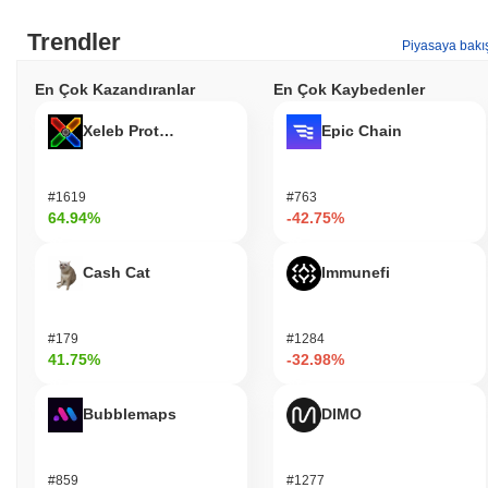
Trendler
Piyasaya bakı
En Çok Kazandıranlar
En Çok Kaybedenler
Xeleb Protocol
Epic Chain
#1619
#763
64.94%
-42.75%
Cash Cat
Immunefi
#179
#1284
41.75%
-32.98%
Bubblemaps
DIMO
#859
#1277