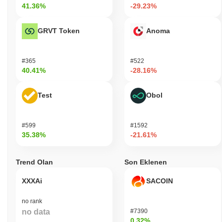
41.36%
-29.23%
GRVT Token
Anoma
#365
#522
40.41%
-28.16%
Test
Obol
#599
#1592
35.38%
-21.61%
Trend Olan
Son Eklenen
XXXAi
SACOIN
no rank
no data
#7390
0.32%