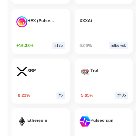
HEX (Pulsechain)
XXXAi
+16.38%
0.00%
#135
rütbe yok
XRP
Troll
-0.21%
-5.05%
#6
#405
Ethereum
Pulsechain