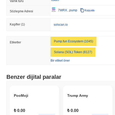
Varlık türü
7WRX...pump
Kopyala
Sözleşme Adresi
Kaşifler
(1)
solscan.io
Pump.fun Ecosystem (1045)
Etiketler
Solana (SOL) Token (8127)
Bir etiket öner
Benzer dijital paralar
PooMoji
Trump Army
₺ 0.00
₺ 0.00