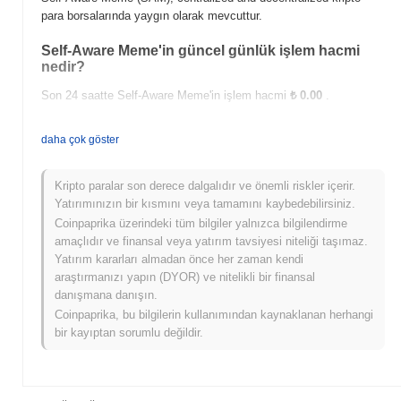
para borsalarında yaygın olarak mevcuttur.
Self-Aware Meme'in güncel günlük işlem hacmi
nedir?
Son 24 saatte Self-Aware Meme'in işlem hacmi
₺ 0.00
.
Self-Aware Meme'in fiyat aralığı geçmişi nedir?
daha çok göster
Tüm Zamanların En Yüksek Değeri (ATH):
₺ 0.070659
Tüm Zamanların En Düşük Değeri (ATL):
NaN
Kripto paralar son derece dalgalıdır ve önemli riskler içerir.
Yatırımınızın bir kısmını veya tamamını kaybedebilirsiniz.
Self-Aware Meme şu anda ATH'sinin
~99.40%
altında işlem
Coinpaprika üzerindeki tüm bilgiler yalnızca bilgilendirme
görüyor .
amaçlıdır ve finansal veya yatırım tavsiyesi niteliği taşımaz.
Yatırım kararları almadan önce her zaman kendi
Self-Aware Meme, daha geniş kripto piyasasıyla
araştırmanızı yapın (DYOR) ve nitelikli bir finansal
karşılaştırıldığında nasıl performans gösteriyor?
danışmana danışın.
Son 7 günde Self-Aware Meme
0.00%
kazandı, genel kripto
Coinpaprika, bu bilgilerin kullanımından kaynaklanan herhangi
piyasasından
0.62%
kazanç kaydeden daha düşük performans
bir kayıptan sorumlu değildir.
gösterdi. Bu, daha geniş piyasa momentumuna göre SAM'ün fiyat
hareketinde geçici bir gecikme gösterdiğini belirtir.