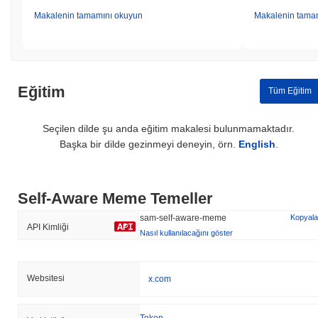
Makalenin tamamını okuyun
Makalenin tama
Eğitim
Tüm Eğitim
Seçilen dilde şu anda eğitim makalesi bulunmamaktadır.
Başka bir dilde gezinmeyi deneyin, örn.
English
.
Self-Aware Meme Temeller
sam-self-aware-meme
Kopyala
API Kimliği
Nasıl kullanılacağını göster
Websitesi
x.com
Token