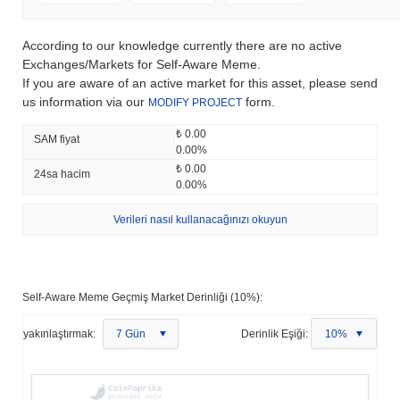
According to our knowledge currently there are no active
Exchanges/Markets for Self-Aware Meme.
If you are aware of an active market for this asset, please send
us information via our
form.
MODIFY PROJECT
₺ 0.00
SAM fiyat
0.00%
₺ 0.00
24sa hacim
0.00%
Verileri nasıl kullanacağınızı okuyun
Self-Aware Meme Geçmiş Market Derinliği (10%):
yakınlaştırmak:
7 Gün
Derinlik Eşiği:
10%