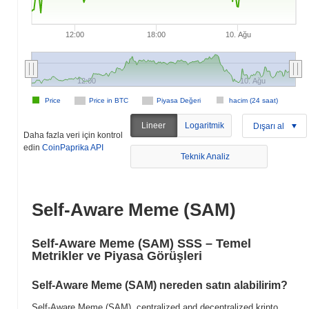
12:00
18:00
10. Ağu
12:00
10. Ağu
Price
Price in BTC
Piyasa Değeri
hacim (24 saat)
Lineer
Logaritmik
Dışarı al
Daha fazla veri için kontrol
edin
CoinPaprika API
Teknik Analiz
Self-Aware Meme (SAM)
Self-Aware Meme (SAM) SSS – Temel
Metrikler ve Piyasa Görüşleri
Self-Aware Meme (SAM) nereden satın alabilirim?
Self-Aware Meme (SAM), centralized and decentralized kripto