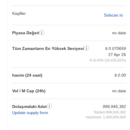
Kaşifler
Solscan.io
Piyasa Değeri
no data
Tüm Zamanların En Yüksek Seviyesi
₺ 0.070659
27 Apr 26
% to ATH (16,435.62%)
hacim (24 saat)
₺ 0.00
Vol / M Cap (24h)
no data
Dolaşımdaki Adet
999,945,382
Update supply form
Toplam:999,945,382
maximum: 1,000,000,000