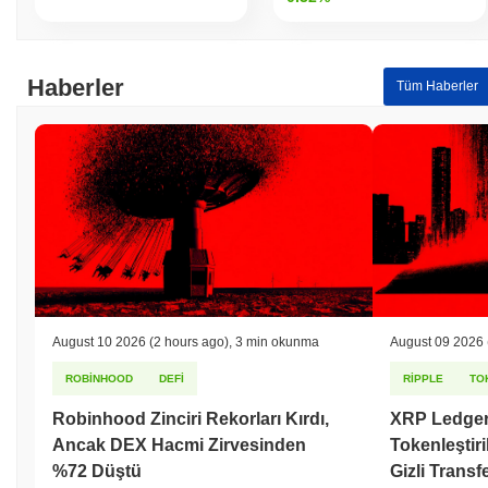
Haberler
Tüm Haberler
August 10 2026
(2 hours ago)
,
3 min okunma
August 09 2026
ROBINHOOD
DEFI
RIPPLE
TO
Robinhood Zinciri Rekorları Kırdı,
XRP Ledger,
Ancak DEX Hacmi Zirvesinden
Tokenleştiri
%72 Düştü
Gizli Transf