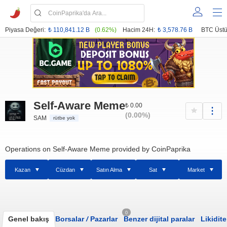
Piyasa Değeri:
₺ 110,841.12 B
(0.62%)
Hacim 24H:
₺ 3,578.76 B
BTC Üstü
Self-Aware Meme
₺ 0.00
(0.00%)
SAM
rütbe yok
Operations on Self-Aware Meme provided by CoinPaprika
Kazan
Cüzdan
Satın Alma
Sat
Market
0
Genel bakış
Borsalar
/
Pazarlar
Benzer dijital paralar
Likidite