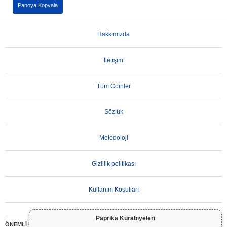
Panoya Kopyala
Hakkımızda
İletişim
Tüm Coinler
Sözlük
Metodoloji
Gizlilik politikası
Kullanım Koşulları
Paprika Kurabiyeleri
ÖNEMLİ UYARI:
Kripto paralar son derece volatildir ve önemli riskler içerir. Yatırımınızın