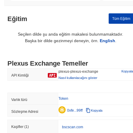
Eğitim
Tüm Eğitim
Seçilen dilde şu anda eğitim makalesi bulunmamaktadır.
Başka bir dilde gezinmeyi deneyin, örn.
English
.
Plexus Exchange Temeller
plexus-plexus-exchange
Kopyala
API Kimliği
Nasıl kullanılacağını göster
Token
Varlık türü
0xfe...99ff
Kopyala
Sözleşme Adresi
Kaşifler
(1)
bscscan.com