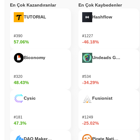
En Çok Kazandıranlar
En Çok Kaybedenler
TUTORIAL
Hashflow
#390
#1227
57.06%
-46.18%
Biconomy
Undeads Games
#320
#534
48.43%
-34.29%
Cysic
Fusionist
#181
#1249
47.3%
-25.02%
DAO Maker Token
Pirate Nation Token