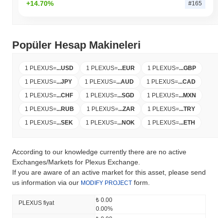
+14.70%
#165
Popüler Hesap Makineleri
1 PLEXUS
=
...
USD
1 PLEXUS
=
...
EUR
1 PLEXUS
=
...
GBP
1 PLEXUS
=
...
JPY
1 PLEXUS
=
...
AUD
1 PLEXUS
=
...
CAD
1 PLEXUS
=
...
CHF
1 PLEXUS
=
...
SGD
1 PLEXUS
=
...
MXN
1 PLEXUS
=
...
RUB
1 PLEXUS
=
...
ZAR
1 PLEXUS
=
...
TRY
1 PLEXUS
=
...
SEK
1 PLEXUS
=
...
NOK
1 PLEXUS
=
...
ETH
According to our knowledge currently there are no active
Exchanges/Markets for Plexus Exchange.
If you are aware of an active market for this asset, please send
us information via our
form.
MODIFY PROJECT
₺ 0.00
PLEXUS fiyat
0.00%