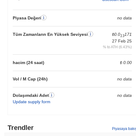
Piyasa Değeri
no data
Tüm Zamanların En Yüksek Seviyesi
₺0.0
171
13
27 Feb 25
% to ATH (6.43%)
hacim (24 saat)
₺ 0.00
Vol / M Cap (24h)
no data
Dolaşımdaki Adet
no data
Update supply form
Trendler
Piyasaya bakı