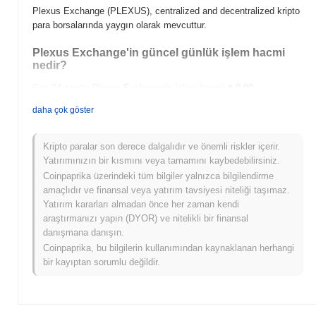
Plexus Exchange (PLEXUS), centralized and decentralized kripto
para borsalarında yaygın olarak mevcuttur.
Plexus Exchange'in güncel günlük işlem hacmi
nedir?
Son 24 saatte Plexus Exchange'in işlem hacmi
₺ 0.00
.
daha çok göster
Plexus Exchange'in fiyat aralığı geçmişi nedir?
Tüm Zamanların En Yüksek Değeri (ATH):
₺0.0
171
13
Kripto paralar son derece dalgalıdır ve önemli riskler içerir.
Tüm Zamanların En Düşük Değeri (ATL):
₺ 0.00
Yatırımınızın bir kısmını veya tamamını kaybedebilirsiniz.
Coinpaprika üzerindeki tüm bilgiler yalnızca bilgilendirme
Plexus Exchange şu anda ATH'sinin
~6.04%
altında işlem görüyor
amaçlıdır ve finansal veya yatırım tavsiyesi niteliği taşımaz.
.
Yatırım kararları almadan önce her zaman kendi
araştırmanızı yapın (DYOR) ve nitelikli bir finansal
Plexus Exchange, daha geniş kripto piyasasıyla
danışmana danışın.
karşılaştırıldığında nasıl performans gösteriyor?
Coinpaprika, bu bilgilerin kullanımından kaynaklanan herhangi
Son 7 günde Plexus Exchange
0.00%
kazandı, genel kripto
bir kayıptan sorumlu değildir.
piyasasından
0.98%
kazanç kaydeden daha düşük performans
gösterdi. Bu, daha geniş piyasa momentumuna göre PLEXUS'ün
fiyat hareketinde geçici bir gecikme gösterdiğini belirtir.