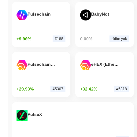
Pulsechain
BabyNot
+9.96%
0.00%
#188
rütbe yok
Pulsechain Bridged HEX (Pulsechain)
eHEX (Ethereum)
+29.93%
+32.42%
#5307
#5318
PulseX