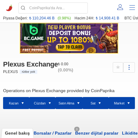
Piyasa Değeri:
₺ 110,204.46 B
(0.98%)
Hacim 24H:
₺ 14,908.41 B
BTC Üst
Plexus Exchange
₺ 0.00
(0.00%)
PLEXUS
rütbe yok
Operations on Plexus Exchange provided by CoinPaprika
Kazan
Cüzdan
Satın Alma
Sat
Market
0
Genel bakış
Borsalar
/
Pazarlar
Benzer dijital paralar
Likidite