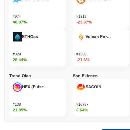
#974
#1812
40.07%
-23.67%
ETHGas
Vulcan Forged
#329
#1358
29.44%
-21.6%
Trend Olan
Son Eklenen
HEX (Pulsechain)
SACOIN
#138
#10787
21.85%
0.64%