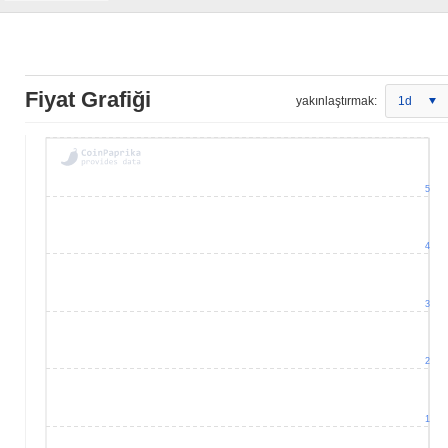
Fiyat Grafiği
yakınlaştırmak:
1d
5
4
3
2
1