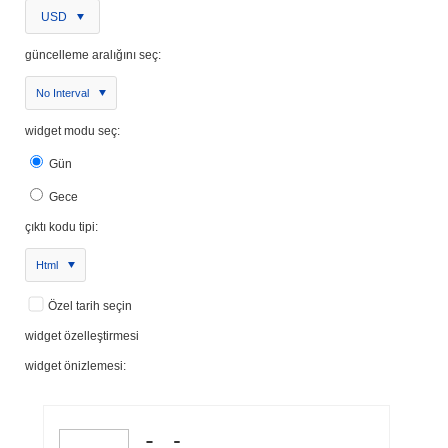
USD
güncelleme aralığını seç:
No Interval
widget modu seç:
Gün
Gece
çıktı kodu tipi:
Html
Özel tarih seçin
widget özelleştirmesi
widget önizlemesi: