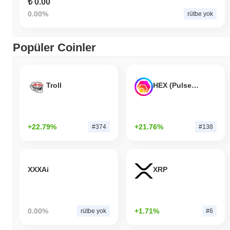
₺ 0.00
0.00%
rütbe yok
Popüler Coinler
Troll
HEX (Pulsechain)
+22.79%
+21.76%
#374
#138
XXXAi
XRP
0.00%
+1.71%
rütbe yok
#6