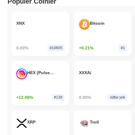
Popüler Coinler
XNX
Bitcoin
0.00%
+0.21%
#10605
#1
HEX (Pulsechain)
XXXAi
+12.06%
0.00%
#139
rütbe yok
XRP
Troll