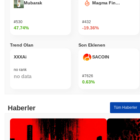
Mubarak
Magma Finance
#530
#432
47.74%
-19.36%
Trend Olan
Son Eklenen
XXXAi
SACOIN
no rank
no data
#7626
0.63%
Haberler
Tüm Haberler