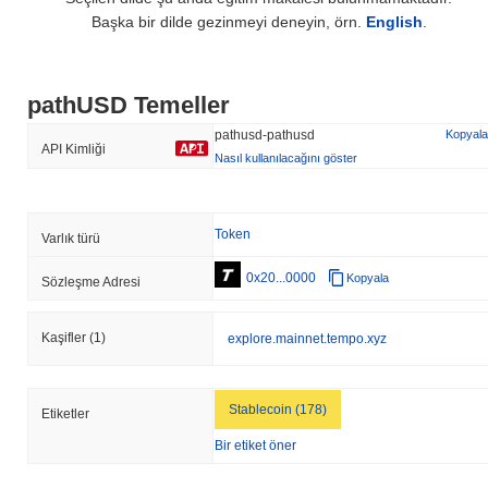
Başka bir dilde gezinmeyi deneyin, örn.
English
.
pathUSD Temeller
pathusd-pathusd
Kopyala
API Kimliği
Nasıl kullanılacağını göster
Token
Varlık türü
0x20...0000
Kopyala
Sözleşme Adresi
Kaşifler
(1)
explore.mainnet.tempo.xyz
Stablecoin (178)
Etiketler
Bir etiket öner