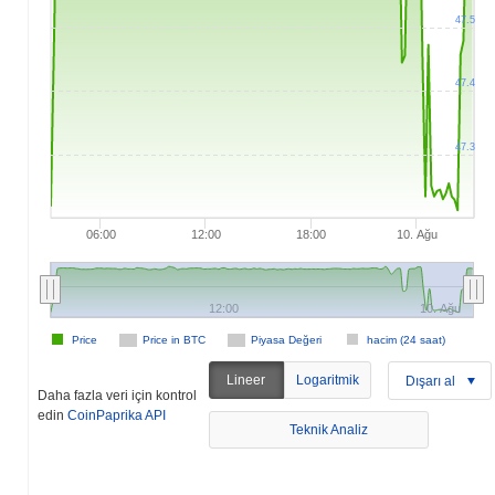
47.5
47.4
47.3
06:00
12:00
18:00
10. Ağu
12:00
10. Ağu
Price
Price in BTC
Piyasa Değeri
hacim (24 saat)
Lineer
Logaritmik
Dışarı al
Daha fazla veri için kontrol
edin
CoinPaprika API
Teknik Analiz