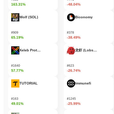
163.31%
-48.04%
Wolf (SOL)
Biconomy
#909
#378
65.19%
-38.49%
Xeleb Protocol
龙虾 (Lobster)
#1640
#623
57.77%
-26.74%
TUTORIAL
Immunefi
#163
#1245
49.01%
-25.99%