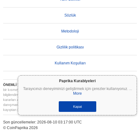
Sözlük
Metodoloji
Gizlilik politikası
Kullanım Koşulları
Paprika Kurabiyeleri
ÖNEMLİ UYARI:
Kripto paralar son derece volatildir ve önemli riskler içerir. Yatırımınızın
Tarayıcınızı deneyiminizi geliştirmek için çerezler kullanıyoruz.
...
bir kısmını veya tamamını kaybedebilirsiniz. Coinpaprika üzerindeki tüm bilgiler yalnızca
More
bilgilendirme amaçlıdır ve finansal veya yatırım tavsiyesi niteliği taşımaz. Yatırım
kararları almadan önce daima kendi araştırmanızı yapın (DYOR) ve nitelikli bir finansal
danışmana başvurun. Coinpaprika, bu bilgilerin kullanımından kaynaklanan herhangi bir
Kapat
kayıptan sorumlu değildir.
Son güncellemeler: 2026-08-10 03:17:00 UTC
© CoinPaprika 2026