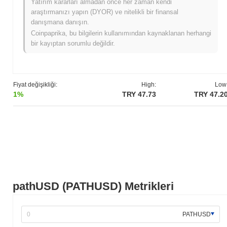
Yatırım kararları almadan önce her zaman kendi
araştırmanızı yapın (DYOR) ve nitelikli bir finansal
pathUSD şu anda ATH'sinin
~97.61%
altında işlem görüyor .
danışmana danışın.
Coinpaprika, bu bilgilerin kullanımından kaynaklanan herhangi
pathUSD, daha geniş kripto piyasasıyla
bir kayıptan sorumlu değildir.
karşılaştırıldığında nasıl performans gösteriyor?
Son 7 günde pathUSD
0.05%
düştü, genel kripto piyasasından
0.40%
kazanç kaydeden daha düşük performans gösterdi. Bu,
daha geniş piyasa momentumuna göre PATHUSD'ün fiyat
Fiyat değişikliği:
High:
Low
hareketinde geçici bir gecikme gösterdiğini belirtir.
1%
TRY 47.73
TRY 47.2
pathUSD (PATHUSD) Metrikleri
PATHUSD