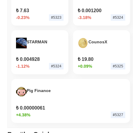
₺ 7.63
₺ 0.001200
-0.23%
-3.18%
#5323
#5324
STARMAN
CounosX
₺ 0.004928
₺ 19.80
-1.12%
+0.09%
#5324
#5325
Pig Finance
₺ 0.00000061
+4.38%
#5327