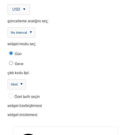
USD
güncelleme aralığını seç:
No Interval
widget modu seç:
Gün
Gece
çıktı kodu tipi:
Html
Özel tarih seçin
widget özelleştirmesi
widget önizlemesi: