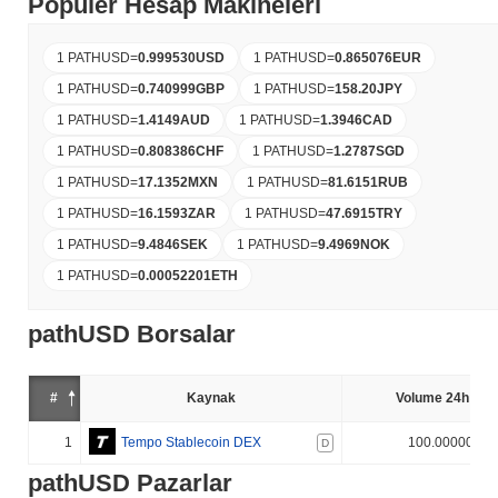
Popüler Hesap Makineleri
1 PATHUSD
=
0.999530
USD
1 PATHUSD
=
0.865076
EUR
1 PATHUSD
=
0.740999
GBP
1 PATHUSD
=
158.20
JPY
1 PATHUSD
=
1.4149
AUD
1 PATHUSD
=
1.3946
CAD
1 PATHUSD
=
0.808386
CHF
1 PATHUSD
=
1.2787
SGD
1 PATHUSD
=
17.1352
MXN
1 PATHUSD
=
81.6151
RUB
1 PATHUSD
=
16.1593
ZAR
1 PATHUSD
=
47.6915
TRY
1 PATHUSD
=
9.4846
SEK
1 PATHUSD
=
9.4969
NOK
1 PATHUSD
=
0.00052201
ETH
pathUSD Borsalar
#
Kaynak
Volume 24h (%)
1
Tempo Stablecoin DEX
100.000000%
D
pathUSD Pazarlar