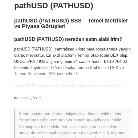
pathUSD (PATHUSD)
pathUSD (PATHUSD) SSS – Temel Metrikler
ve Piyasa Görüşleri
pathUSD (PATHUSD) nereden satın alabilirim?
pathUSD (PATHUSD), centralized kripto para borsalarında yaygın
olarak mevcuttur. En aktif platform Tempo Stablecoin DEX olup,
USDC.e/PATHUSD işlem çiftinin 24 saatlik hacmi
₺ 619,764.00
üzerinde kaydedildi. Diğer borsalar Tempo Stablecoin DEX ve
Tempo Stablecoin DEX içermektedir.
pathUSD'in güncel günlük işlem hacmi nedir?
Son 24 saatte pathUSD'in işlem hacmi
₺ 623,901.00
, önceki
daha çok göster
güne göre
56.82%
düşüş gösteriyor. Bu, işlem faaliyetinde kısa
vadeli bir azalmayı göstermektedir.
Kripto paralar son derece dalgalıdır ve önemli riskler içerir.
pathUSD'in fiyat aralığı geçmişi nedir?
Yatırımınızın bir kısmını veya tamamını kaybedebilirsiniz.
Coinpaprika üzerindeki tüm bilgiler yalnızca bilgilendirme
Tüm Zamanların En Yüksek Değeri (ATH):
₺ 1,996.98
amaçlıdır ve finansal veya yatırım tavsiyesi niteliği taşımaz.
Tüm Zamanların En Düşük Değeri (ATL):
NaN