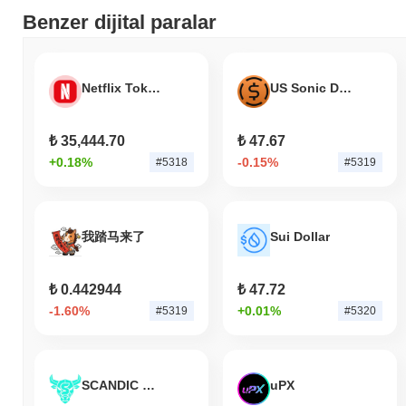
Benzer dijital paralar
Netflix Tokenized Stock (Ondo)
US Sonic Dollar
₺ 35,444.70
₺ 47.67
+0.18%
-0.15%
#5318
#5319
我踏马来了
Sui Dollar
₺ 0.442944
₺ 47.72
-1.60%
+0.01%
#5319
#5320
SCANDIC COIN
uPX