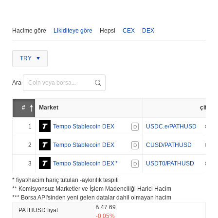
Hacime göre
Likiditeye göre
Hepsi
CEX
DEX
TRY
Ara
#
Market
çift
1
Tempo Stablecoin DEX
USDC.e/PATHUSD
D
2
Tempo Stablecoin DEX
CUSD/PATHUSD
D
3
Tempo Stablecoin DEX
*
USDT0/PATHUSD
D
* fiyat/hacim hariç tutulan -aykırılık tespiti
** Komisyonsuz Marketler ve İşlem Madenciliği Harici Hacim
*** Borsa API'sinden yeni gelen datalar dahil olmayan hacim
₺ 47.69
PATHUSD fiyat
-0.05%