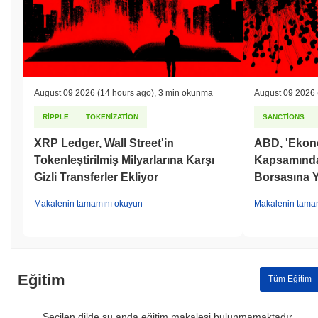
August 09 2026
(14 hours ago)
,
3 min okunma
August 09 2026
RIPPLE
TOKENIZATION
SANCTIONS
XRP Ledger, Wall Street'in
ABD, 'Ekono
Tokenleştirilmiş Milyarlarına Karşı
Kapsamında İ
Gizli Transferler Ekliyor
Borsasına Y
Makalenin tamamını okuyun
Makalenin tama
Eğitim
Tüm Eğitim
Seçilen dilde şu anda eğitim makalesi bulunmamaktadır.