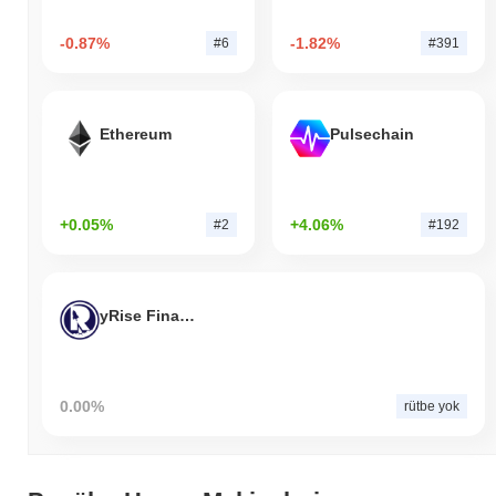
-0.87%
-1.82%
#6
#391
Ethereum
Pulsechain
+0.05%
+4.06%
#2
#192
yRise Finance
0.00%
rütbe yok