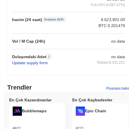
% to ATH (4,087.07%)
hacim (24 saat)
₺ 623,901.00
Sıralama 2835
BTC 0.201479
Vol / M Cap (24h)
no data
Dolaşımdaki Adet
no data
Update supply form
Toplam:8,331,221
Trendler
Piyasaya bakı
En Çok Kazandıranlar
En Çok Kaybedenler
Bubblemaps
Epic Chain
#822
#771