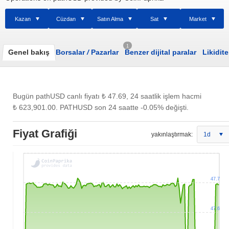
Kazan
Cüzdan
Satın Alma
Sat
Market
1
Genel bakış
Borsalar
/
Pazarlar
Benzer dijital paralar
Likidite
Bugün pathUSD canlı fiyatı
₺ 47.69
, 24 saatlik işlem hacmi
₺ 623,901.00
. PATHUSD son 24 saatte -0.05% değişti.
Fiyat Grafiği
yakınlaştırmak:
1d
47.7
47.6