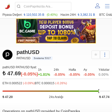
Piyasa Değeri:
₺ 110,502.35 B
(0.40%)
Hacim 24H:
₺ 3,382.31 B
BTC Üstü
pathUSD
PATHUSD
Sıralama 5317
pathUSD PATHUSD fiyat:
1h
24h
Hafta
Ay
Yıldızlar
₺ 47.69
(-0.05%)
+1.01%
-0.05%
-0.05%
-0.05%
0.00%
ETH 0.000522
(-0.09%)
BTC 0.000015
(-0.26%)
₺ 47.20
24s Aralığı
₺ 47.74
Operations on pathUSD provided by CoinPaprika