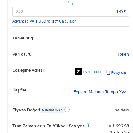
TRY
Advanced PATHUSD to TRY Calculator
Temel bilgi
Varlık türü
Token
Sözleşme Adresi
Kopyala
0x20...0000
Kaşifler
Explore.mainnet.tempo.xyz
Piyasa Değeri
no data
Sıralama 5317
Tüm Zamanların En Yüksek Seviyesi
₺ 1,996.98
16 Jun 26