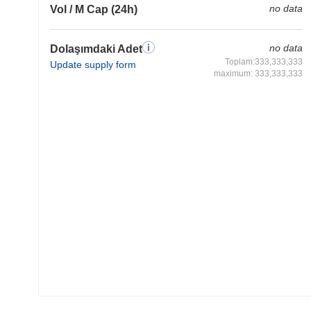
no data
Vol / M Cap (24h)
no data
Dolaşımdaki Adet
Toplam:333,333,333
Update supply form
maximum: 333,333,333