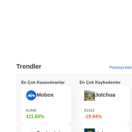
Trendler
Piyasaya bakı
En Çok Kazandıranlar
En Çok Kaybedenler
Mobox
Jotchua
#1446
#1423
411.65%
-19.94%