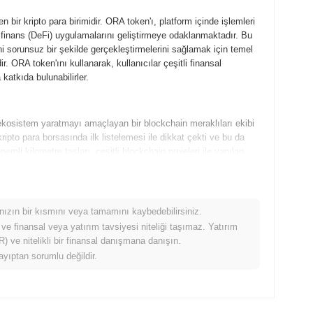
bir kripto para birimidir. ORA token'ı, platform içinde işlemleri
z finans (DeFi) uygulamalarını geliştirmeye odaklanmaktadır. Bu
imini sorunsuz bir şekilde gerçekleştirmelerini sağlamak için temel
 ORA token'ını kullanarak, kullanıcılar çeşitli finansal
katkıda bulunabilirler.
ir ekosistem yaratmayı amaçlayan bir blockchain meraklıları ekibi
kripto para borsasında ilk listelemesi ile dikkat çekti ve bu da
mli kilometre taşları, çeşitli blockchain projeleri ile yapılan
opluluk odaklı girişimler oldu.
 ilerlemeler kaydetmeye hazırlanıyor. Gelecek özellikler
mınızın bir kısmını veya tamamını kaybedebilirsiniz.
rilmiş ölçeklenebilirlik çözümleri ve merkeziyetsiz finans (DeFi)
 ve finansal veya yatırım tavsiyesi niteliği taşımaz. Yatırım
 iyileştirmeye ve benimsemeyi artıracak ortaklıkları teşvik
 ve nitelikli bir finansal danışmana danışın.
 Gelecek planları ayrıca, ORA'nın değer önerisini artırması
ayıptan sorumlu değildir.
nım durumlarının geliştirilmesine vurgu yapmaktadır. Bu stratejik
mayı hedefliyor.