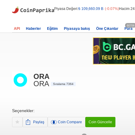
Piyasa Değeri:
₺ 109,660.09 B
(-0.07%)
Hacim 24
60708
API
Haberler
Eğitim
Piyasaya bakış
Öne Çıkanlar
Para
ORA
ORA
Sıralama 7364
Seçenekler:
Paylaş
Coin Compare
Coin Güncelle