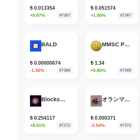
₺ 0.013354
₺ 0.051574
+0.97%
+1.00%
#7367
#7367
BALD
MMSC PLATFORM
₺ 0.00000674
₺ 1.34
-1.36%
+5.86%
#7368
#7369
Blocksmith Labs Forge
オランママ (Oran Mama)
₺ 0.254117
₺ 0.000371
+8.61%
-2.54%
#7372
#7372