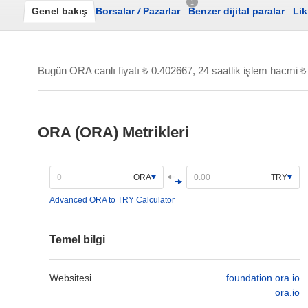
1
Genel bakış
Borsalar
/
Pazarlar
Benzer dijital paralar
Lik
Bugün ORA canlı fiyatı
₺ 0.402667
, 24 saatlik işlem hacmi
₺
ORA (ORA) Metrikleri
ORA
TRY
Advanced ORA to TRY Calculator
Temel bilgi
Websitesi
foundation.ora.io
ora.io