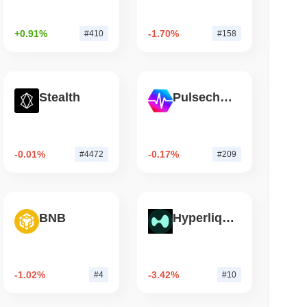
 okunma
+0.91%
-1.70%
#410
#158
ain'de Yer Aldı, Q2 Büyümesi %1.5'e
Stealth
Pulsechain
-0.01%
-0.17%
#4472
#209
BNB
Hyperliquid
-1.02%
-3.42%
#4
#10