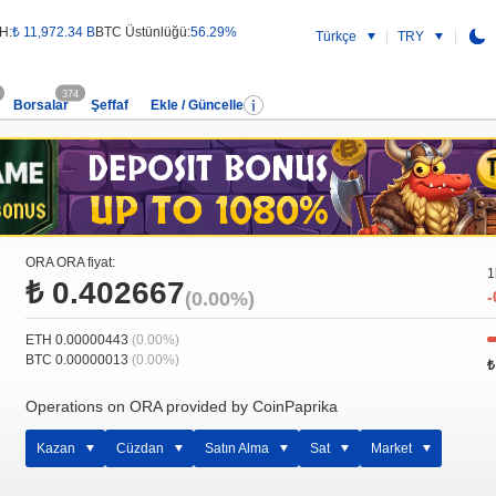
H:
₺ 11,972.34 B
BTC Üstünlüğü:
56.29%
Türkçe
TRY
374
Borsalar
Şeffaf
Ekle / Güncelle
ORA ORA fiyat:
1
₺ 0.402667
(0.00%)
-
ETH 0.00000443
(0.00%)
BTC 0.00000013
(0.00%)
₺
Operations on ORA provided by CoinPaprika
Kazan
Cüzdan
Satın Alma
Sat
Market