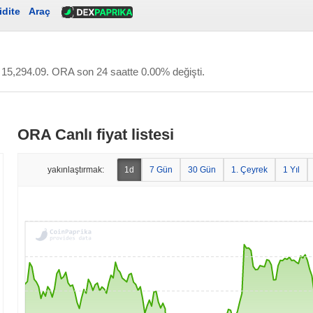
idite
Araç
 15,294.09
. ORA son 24 saatte 0.00% değişti.
ORA Canlı fiyat listesi
yakınlaştırmak:
1d
7 Gün
30 Gün
1. Çeyrek
1 Yıl