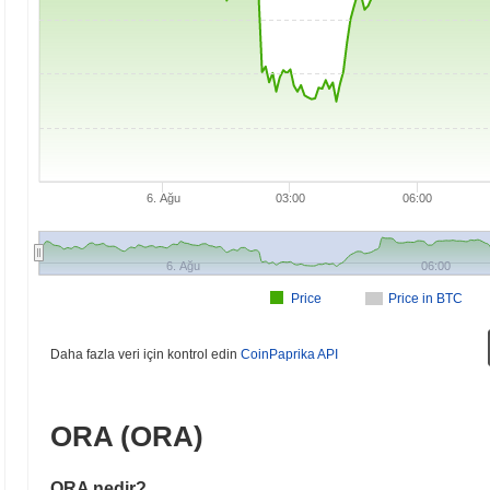
6. Ağu
03:00
06:00
6. Ağu
06:00
Price
Price in BTC
Daha fazla veri için kontrol edin
CoinPaprika API
ORA (ORA)
ORA nedir?