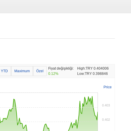
Fiyat değişikliği:
High:
TRY 0.404006
YTD
Maximum
Özel
0.12%
Low:
TRY 0.398846
Price
0.403
0.402