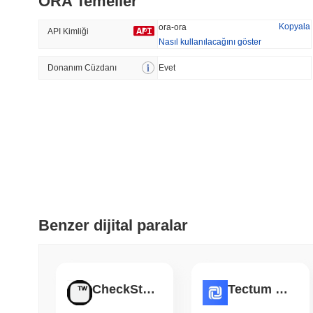
ORA Temeller
56.1%
-15.45%
Kopyala
ora-ora
API Kimliği
Nasıl kullanılacağını göster
Donanım Cüzdanı
Trend Olan
Evet
Son Eklenen
Hyperliquid
SACOIN
#10
#5583
-3.37%
-3.9%
Benzer dijital paralar
CheckStrategy
Tectum Cash Token