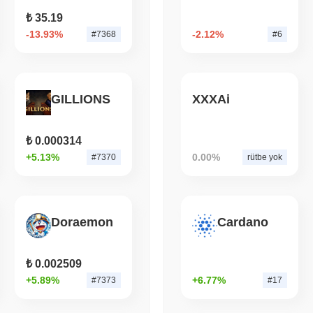
₺ 35.19
August 05 2026
(1 day ago)
,
3 min
-13.93%
-2.12%
#7368
#6
ECONOMIC DATA
WEB3
ABD GSYİH Verileri Onch
Yavaşladı
GILLIONS
XXXAi
₺ 0.000314
+5.13%
0.00%
#7370
rütbe yok
Doraemon
Cardano
₺ 0.002509
+5.89%
+6.77%
#7373
#17