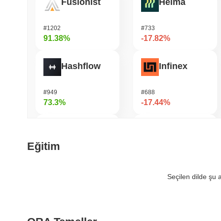
Fusionist
Heima
#1202
#733
91.38%
-17.82%
Hashflow
Infinex
#949
#688
73.3%
-17.44%
Zerobase
Manyu
Eğitim
#416
#1033
64.82%
-16.74%
Seçilen dilde şu
Cartesi
LAB
#489
#1110