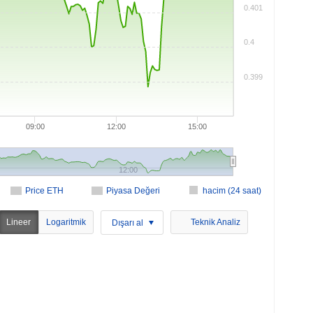
0.401
0.4
0.399
09:00
12:00
15:00
12:00
Price ETH
Piyasa Değeri
hacim (24 saat)
Lineer
Logaritmik
Teknik Analiz
Dışarı al