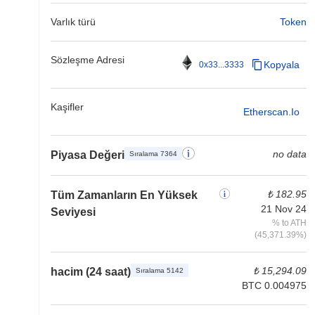
Varlık türü
Token
Sözleşme Adresi
Kopyala
0x33...3333
Kaşifler
Etherscan.io
no data
Piyasa Değeri
Sıralama 7364
₺ 182.95
Tüm Zamanların En Yüksek
21 Nov 24
Seviyesi
% to ATH
(45,371.39%)
₺ 15,294.09
hacim (24 saat)
Sıralama 5142
BTC 0.004975