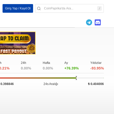
Giriş Yap / Kayıt Ol
h
24h
Hafta
Ay
Yıldızlar
0.21%
0.00%
0.00%
+76.39%
-93.95%
 0.398846
24s Aralığı
₺ 0.404006