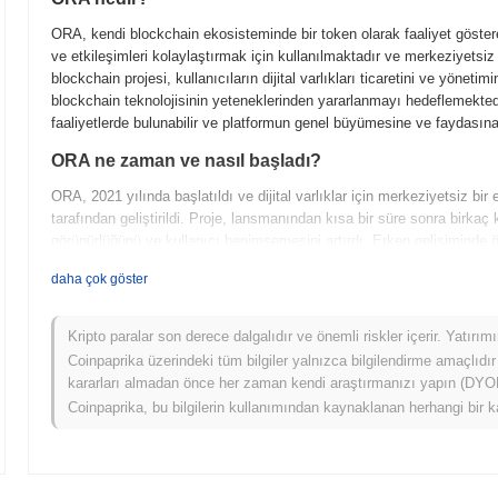
ORA, kendi blockchain ekosisteminde bir token olarak faaliyet gösteren 
ve etkileşimleri kolaylaştırmak için kullanılmaktadır ve merkeziyetsi
blockchain projesi, kullanıcıların dijital varlıkları ticaretini ve yönet
blockchain teknolojisinin yeteneklerinden yararlanmayı hedeflemektedir.
faaliyetlerde bulunabilir ve platformun genel büyümesine ve faydasına 
ORA ne zaman ve nasıl başladı?
ORA, 2021 yılında başlatıldı ve dijital varlıklar için merkeziyetsiz b
tarafından geliştirildi. Proje, lansmanından kısa bir süre sonra birkaç 
görünürlüğünü ve kullanıcı benimsemesini artırdı. Erken gelişiminde öne
ortaklıklar ve ORA ekosisteminde etkileşimi ve büyümeyi teşvik eden t
daha çok göster
ORA için neler geliyor?
ORA, en son yol haritası güncellemelerini uygulamaya koyarken önemli
Kripto paralar son derece dalgalıdır ve önemli riskler içerir. Yatırı
arasında, ekosistem içindeki faydasını genişletmeyi amaçlayan gelişti
Coinpaprika üzerindeki tüm bilgiler yalnızca bilgilendirme amaçlıdır
platformları ile entegrasyon yer alıyor. Topluluk, kullanıcı deneyimini
kararları almadan önce her zaman kendi araştırmanızı yapın (DYOR)
etmeye odaklanan yönetişim tartışmalarına aktif olarak katılmaktadır.
Coinpaprika, bu bilgilerin kullanımından kaynaklanan herhangi bir k
beklenen akıllı sözleşmeler ve NFT işlevsellikleri gibi yenilikçi kulla
girişimlerle ORA, rekabetçi kripto ortamındaki konumunu sağlamlaştır
ORA'yı öne çıkaran nedir?