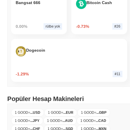
Bangsat 666
Bitcoin Cash
0.00%
-0.73%
rütbe yok
#26
Dogecoin
-1.29%
#11
Popüler Hesap Makineleri
1 GOOD
=
...
USD
1 GOOD
=
...
EUR
1 GOOD
=
...
GBP
1 GOOD
=
...
JPY
1 GOOD
=
...
AUD
1 GOOD
=
...
CAD
1 GOOD
=
...
CHF
1 GOOD
=
...
SGD
1 GOOD
=
...
MXN