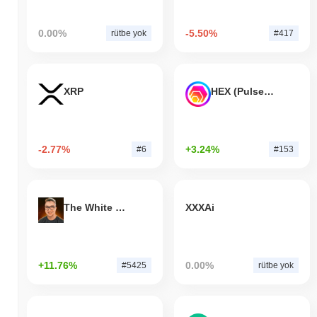
0.00%
-5.50%
rütbe yok
#417
XRP
HEX (Pulsechain)
-2.77%
+3.24%
#6
#153
The White Bull
XXXAi
+11.76%
0.00%
#5425
rütbe yok