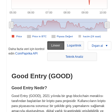
05:00
06:00
07:00
08:00
09:00
10:00
06:00
09:00
Price
Price in BTC
Piyasa Değeri
hacim (24 saat)
Lineer
Logaritmik
Dışarı al
Daha fazla veri için kontrol
edin
CoinPaprika API
Teknik Analiz
Good Entry (GOOD)
Good Entry Nedir?
Good Entry (GOOD), 2021 yılında bir grup blockchain meraklısı
tarafından başlatılan bir kripto para projesidir. Kullanıcıların kripto
para piyasasına sorunsuz bir şekilde giriş yapmalarını sağlamak
amacıyla oluşturulmuş, dijital varlık ticaretindeki erişilebilirlik ve