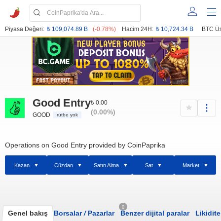
Piyasa Değeri:
₺ 109,074.89 B
(-0.78%)
Hacim 24H:
₺ 10,724.34 B
BTC Üs
Good Entry
₺ 0.00
(0.00%)
GOOD
rütbe yok
Operations on Good Entry provided by CoinPaprika
Kazan
Cüzdan
Satın Alma
Sat
Market
0
Genel bakış
Borsalar
/
Pazarlar
Benzer dijital paralar
Likidite