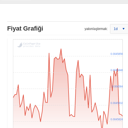
Fiyat Grafiği
yakınlaştırmak:
1d
0.0045856
0.0045848
0.004584
0.0045832
0.0045824