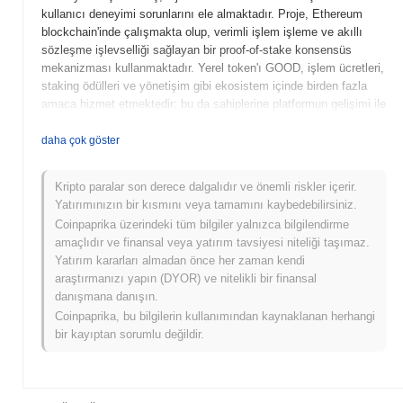
kullanıcı deneyimi sorunlarını ele almaktadır. Proje, Ethereum
blockchain'inde çalışmakta olup, verimli işlem işleme ve akıllı
sözleşme işlevselliği sağlayan bir proof-of-stake konsensüs
mekanizması kullanmaktadır. Yerel token'ı GOOD, işlem ücretleri,
staking ödülleri ve yönetişim gibi ekosistem içinde birden fazla
amaca hizmet etmektedir; bu da sahiplerine platformun gelişimi ile
ilgili karar alma süreçlerine katılma imkanı tanımaktadır. Good
Entry, kullanıcı odaklı yaklaşımıyla öne çıkmakta, yeni
daha çok göster
kullanıcılar için onboarding sürecini basitleştirmek amacıyla
eğitim kaynakları ve araçlar sunmaktadır. Erişilebilirlik ve topluluk
Kripto paralar son derece dalgalıdır ve önemli riskler içerir.
katılımına odaklanması, onu kripto para dünyasındaki gelişen
Yatırımınızın bir kısmını veya tamamını kaybedebilirsiniz.
manzarada önemli bir oyuncu haline getirmekte, geleneksel finans
Coinpaprika üzerindeki tüm bilgiler yalnızca bilgilendirme
ile dijital varlıklar arasında köprü kurmayı hedeflemektedir.
amaçlıdır ve finansal veya yatırım tavsiyesi niteliği taşımaz.
Good Entry Ne Zaman ve Nasıl Başladı?
Yatırım kararları almadan önce her zaman kendi
araştırmanızı yapın (DYOR) ve nitelikli bir finansal
Good Entry, Mart 2021'de kurucu ekibin projenin vizyonunu ve
danışmana danışın.
teknik çerçevesini özetleyen beyaz kitabını yayımlamasıyla
Coinpaprika, bu bilgilerin kullanımından kaynaklanan herhangi
ortaya çıkmıştır. Proje, Haziran 2021'de testnet'ini başlatarak
bir kayıptan sorumlu değildir.
geliştiricilerin ve erken benimseyenlerin özelliklerini ve
işlevselliklerini keşfetmesine olanak tanımıştır. Başarılı testlerin
ardından, Eylül 2021'de ana ağ (mainnet) başlatılmış ve bu,
projenin ilk kamuya açık erişimini işaret etmiştir. Erken geliştirme,