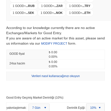
1 GOOD
=
...
RUB
1 GOOD
=
...
ZAR
1 GOOD
=
...
TRY
1 GOOD
=
...
SEK
1 GOOD
=
...
NOK
1 GOOD
=
...
ETH
According to our knowledge currently there are no active
Exchanges/Markets for Good Entry.
If you are aware of an active market for this asset, please send
us information via our
form.
MODIFY PROJECT
₺ 0.00
GOOD fiyat
0.00%
₺ 0.00
24sa hacim
0.00%
Verileri nasıl kullanacağınızı okuyun
Good Entry Geçmiş Market Derinliği (10%):
yakınlaştırmak:
7 Gün
Derinlik Eşiği:
10%