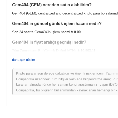
Gem404 (GEM) nereden satın alabilirim?
Gem404 (GEM), centralized and decentralized kripto para borsalarınd
Gem404'in güncel günlük işlem hacmi nedir?
Son 24 saatte Gem404'in işlem hacmi
₺ 0.00
.
Gem404'in fiyat aralığı geçmişi nedir?
Tüm Zamanların En Yüksek Değeri (ATH):
₺ 10,503.11
Tüm Zamanların En Düşük Değeri (ATL):
₺ 0.00
daha çok göster
Gem404 şu anda ATH'sinin
~99.43%
altında işlem görüyor .
Kripto paralar son derece dalgalıdır ve önemli riskler içerir. Yatırı
Gem404, daha geniş kripto piyasasıyla karşılaştırıldı
Coinpaprika üzerindeki tüm bilgiler yalnızca bilgilendirme amaçlıdır
kararları almadan önce her zaman kendi araştırmanızı yapın (DYOR)
Son 7 günde Gem404
0.00%
kazandı, genel kripto piyasasından
1.0
Coinpaprika, bu bilgilerin kullanımından kaynaklanan herhangi bir k
geniş piyasa momentumuna göre GEM'ün fiyat hareketinde güçlü perfor