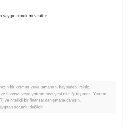
a yaygın olarak mevcuttur.
mınızın bir kısmını veya tamamını kaybedebilirsiniz.
ğında nasıl performans gösteriyor?
 ve finansal veya yatırım tavsiyesi niteliği taşımaz. Yatırım
 ve nitelikli bir finansal danışmana danışın.
8%
düşüş kaydeden daha iyi performans gösterdi. Bu, daha
ayıptan sorumlu değildir.
mans gösterdiğini belirtir.