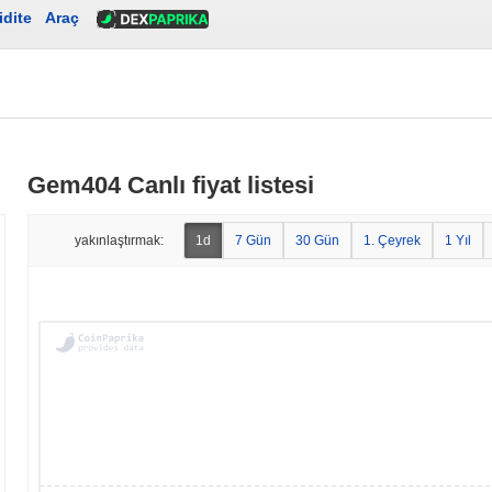
idite
Araç
Gem404 Canlı fiyat listesi
yakınlaştırmak:
1d
7 Gün
30 Gün
1. Çeyrek
1 Yıl