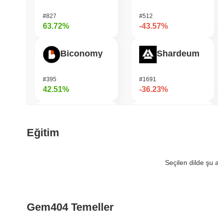
#827
#512
63.72%
-43.57%
Biconomy
Shardeum
#395
#1691
42.51%
-36.23%
ETHGas
DODO
Eğitim
#373
#692
36.97%
-34.69%
Seçilen dilde şu
Orochi Network
Viction
Gem404 Temeller
#319
#1186
36.23%
-26.46%