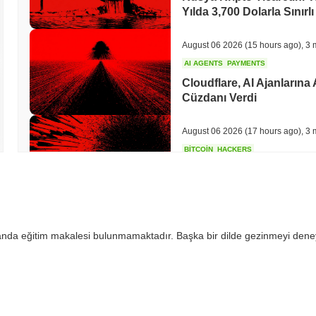
Yılda 3,700 Dolarla Sınırlı
August 06 2026
(15 hours ago)
,
3 
AI AGENTS
PAYMENTS
Cloudflare, AI Ajanlarına
Cüzdanı Verdi
August 06 2026
(17 hours ago)
,
3 
BITCOIN
HACKERS
Boltz, AI Saldırganlarını
Bitcoin Köprüsünü Kapat
August 06 2026
(19 hours ago)
,
3 
 anda eğitim makalesi bulunmamaktadır. Başka bir dilde gezinmeyi dene
CIRCLE
TOKENIZATION
Wall Street'in En Büyük İs
Güvence Altına Alıyor
August 06 2026
(21 hours ago)
,
3 