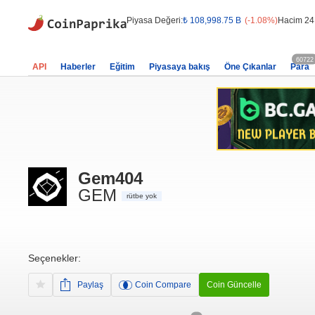
Piyasa Değeri:
₺ 108,998.75 B
(-1.08%)
Hacim 24
60722
API
Haberler
Eğitim
Piyasaya bakış
Öne Çıkanlar
Para
Gem404
GEM
rütbe yok
Seçenekler:
Paylaş
Coin Compare
Coin Güncelle