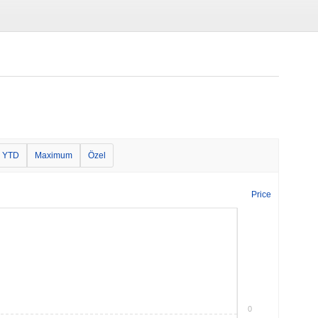
YTD
Maximum
Özel
Price
0