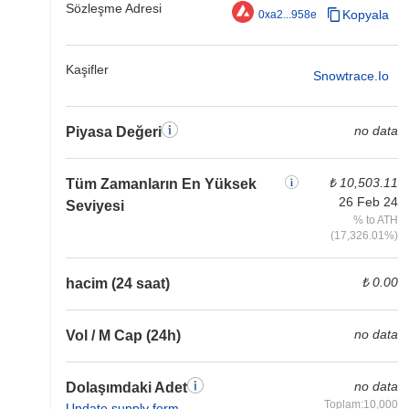
Sözleşme Adresi
Kopyala
0xa2...958e
Kaşifler
Snowtrace.io
no data
Piyasa Değeri
₺ 10,503.11
Tüm Zamanların En Yüksek
26 Feb 24
Seviyesi
% to ATH
(17,326.01%)
₺ 0.00
hacim (24 saat)
no data
Vol / M Cap (24h)
no data
Dolaşımdaki Adet
Toplam:10,000
Update supply form