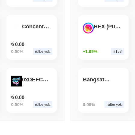
August 05 2026
(1 day ago)
,
3 min
BITCOIN
CRYPTO SERVICES
BitGo, Wrapped Bitcoin'in
Concentric.fi
HEX (Pulsechain)
Göçü $15 Milyara Yaklaşı
₺ 0.00
0.00%
+1.69%
rütbe yok
#153
0xDEFCAFE
Bangsat 666
₺ 0.00
0.00%
0.00%
rütbe yok
rütbe yok