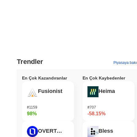
Trendler
Piyasaya bakı
En Çok Kazandıranlar
En Çok Kaybedenler
Fusionist
Heima
#1159
#707
98%
-58.15%
OVERTAKE
Bless