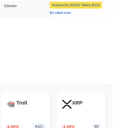
NS
Avalanche (AVAX) Token (616)
Etiketler
 GENIUS Yasası Kuralları 2027'ye Kayarken
Bir etiket öner
leştiriyor
min okunma
yu Hiçbir Zaman Saklama Alanından Çıkmadan
 okunma
 Staking'i %50 ile Sınırlamak İçin Doğrulayıcı
 okunma
Troll
XRP
BD Kendi Cüzdanları İçin Onchain'e Taşıyor
-6.86%
-3.08%
#421
#6