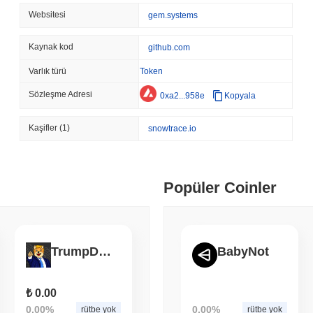
STABLECOINS
CRYPTO REGULATIO
Websitesi
gem.systems
ABD ve Birleşik Krallık,
Stabilcoin Uyumunu Derin
Kaynak kod
github.com
Varlık türü
Token
August 06 2026
(23 hours ago)
,
3 
CRYPTO SERVICES
BANKS
Sözleşme Adresi
0xa2...958e
Kopyala
BNY, Kurumların Kripto
Stake Etmesini İstiyor
Kaşifler
(1)
snowtrace.io
August 05 2026
(1 day ago)
,
3 min
ETHEREUM
DEFI
Popüler Coinler
Ethereum Araştırmacıları,
Ödüllerini Yakmak İstiyor
August 05 2026
(1 day ago)
,
3 min
TrumpDoge
BabyNot
TOKENIZATION
CIRCLE
Dinari, Tüm S&P 500'ü A
₺ 0.00
0.00%
0.00%
rütbe yok
rütbe yok