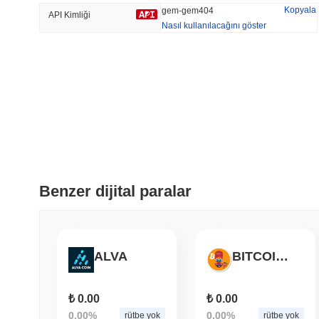
Kopyala
gem-gem404
API Kimliği
Nasıl kullanılacağını göster
Trend Olan
Son Eklenen
HEX (Pulsechain)
SACOIN
#153
#7111
1.69%
-0.5%
Benzer dijital paralar
ALVA
BITCOINER
₺ 0.00
₺ 0.00
0.00%
0.00%
rütbe yok
rütbe yok