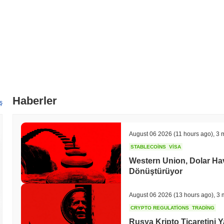
Haberler
ş
August 06 2026
(11 hours ago)
,
3 
STABLECOINS
VISA
Western Union, Dolar Hav
Dönüştürüyor
August 06 2026
(13 hours ago)
,
3 
CRYPTO REGULATIONS
TRADING
Rusya Kripto Ticaretini Y