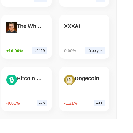
 okunma
 $7.4 Milyarını Chainlink'e Taşıyor, LayerZero
The White Bull
XXXAi
yor
+16.00%
0.00%
#5459
rütbe yok
Bitcoin Cash
Dogecoin
-0.61%
-1.21%
#26
#11