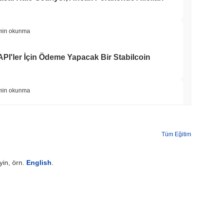
min okunma
 API'ler İçin Ödeme Yapacak Bir Stabilcoin
min okunma
n Ekibini Geride Bırakmasının Ardından Kendi
ıyor
Tüm Eğitim
min okunma
yin, örn.
English
.
imleri Artık Circle'ın Arc Blockchain'ini
min okunma