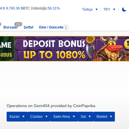
H:
₺ 9,760.36 B
BTC Üstünlüğü:
56.31%
Türkçe
TRY
373
Borsalar
Şeffaf
Ekle / Güncelle
Operations on Gem404 provided by CoinPaprika
Kazan
Cüzdan
Satın Alma
Sat
Market