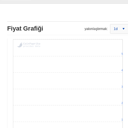
Fiyat Grafiği
yakınlaştırmak:
1d
5
4
3
2
1