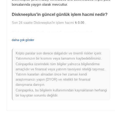
borsalarında yaygın olarak mevcuttur.
Diskneeplus'in güncel günlük işlem hacmi nedir?
Son 24 saatte Diskneeplus'in işlem hacmi
₺ 0.00
.
Diskneeplus'in fiyat aralığı geçmişi nedir?
daha çok göster
Tüm Zamanların En Yüksek Değeri (ATH):
₺ 0.015082
Tüm Zamanların En Düşük Değeri (ATL):
₺ 0.00
Kripto paralar son derece dalgalıdır ve önemli riskler içerir.
Diskneeplus şu anda ATH'sinin
~5.33%
altında işlem görüyor .
Yatırımınızın bir kısmını veya tamamını kaybedebilirsiniz.
Coinpaprika üzerindeki tüm bilgiler yalnızca bilgilendirme
Diskneeplus, daha geniş kripto piyasasıyla
amaçlıdır ve finansal veya yatırım tavsiyesi niteliği taşımaz.
karşılaştırıldığında nasıl performans gösteriyor?
Yatırım kararları almadan önce her zaman kendi
Son 7 günde Diskneeplus
0.00%
kazandı, genel kripto
araştırmanızı yapın (DYOR) ve nitelikli bir finansal
piyasasından
0.21%
kazanç kaydeden daha düşük performans
danışmana danışın.
gösterdi. Bu, daha geniş piyasa momentumuna göre DISKNEE'ün
Coinpaprika, bu bilgilerin kullanımından kaynaklanan herhangi
fiyat hareketinde geçici bir gecikme gösterdiğini belirtir.
bir kayıptan sorumlu değildir.