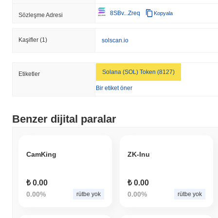
8SBv...Zreq
Kopyala
Sözleşme Adresi
Kaşifler
(1)
solscan.io
Solana (SOL) Token (8127)
Etiketler
Bir etiket öner
Benzer dijital paralar
CamKing
ZK-Inu
₺ 0.00
₺ 0.00
0.00%
0.00%
rütbe yok
rütbe yok