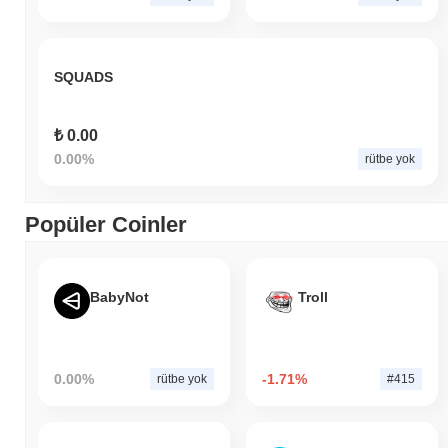
SQUADS
₺ 0.00
0.00%
rütbe yok
Popüler Coinler
BabyNot
Troll
0.00%
-1.71%
rütbe yok
#415