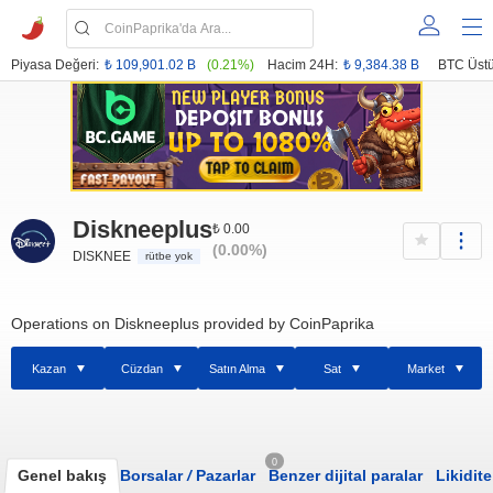
Piyasa Değeri:
₺ 109,901.02 B
(0.21%)
Hacim 24H:
₺ 9,384.38 B
BTC Üstü
Diskneeplus
₺ 0.00
(0.00%)
DISKNEE
rütbe yok
Operations on Diskneeplus provided by CoinPaprika
Kazan
Cüzdan
Satın Alma
Sat
Market
0
Genel bakış
Borsalar
/
Pazarlar
Benzer dijital paralar
Likidite