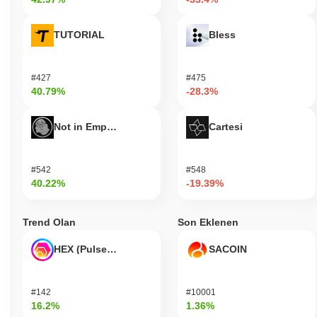
TUTORIAL
Bless
#427
#475
40.79%
-28.3%
Not in Employment, Education, or Training
Cartesi
#542
#548
40.22%
-19.39%
Trend Olan
Son Eklenen
HEX (Pulsechain)
SACOIN
#142
#10001
16.2%
1.36%