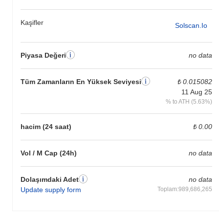
Kaşifler
Solscan.io
Piyasa Değeri
no data
Tüm Zamanların En Yüksek Seviyesi
₺ 0.015082
11 Aug 25
% to ATH (5.63%)
hacim (24 saat)
₺ 0.00
Vol / M Cap (24h)
no data
Dolaşımdaki Adet
no data
Update supply form
Toplam:989,686,265