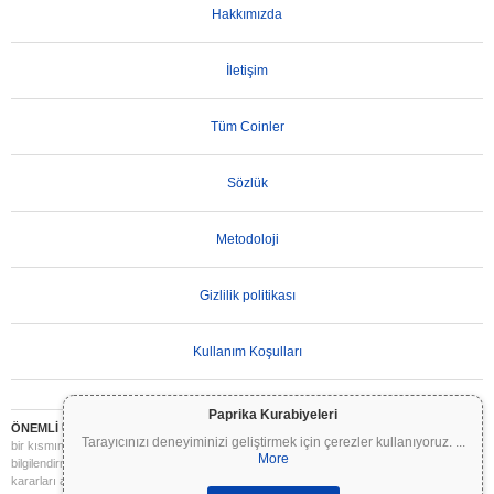
Hakkımızda
İletişim
Tüm Coinler
Sözlük
Metodoloji
Gizlilik politikası
Kullanım Koşulları
Paprika Kurabiyeleri
ÖNEMLİ UYARI:
Kripto paralar son derece volatildir ve önemli riskler içerir. Yatırımınızın
Tarayıcınızı deneyiminizi geliştirmek için çerezler kullanıyoruz.
...
bir kısmını veya tamamını kaybedebilirsiniz. Coinpaprika üzerindeki tüm bilgiler yalnızca
More
bilgilendirme amaçlıdır ve finansal veya yatırım tavsiyesi niteliği taşımaz. Yatırım
kararları almadan önce daima kendi araştırmanızı yapın (DYOR) ve nitelikli bir finansal