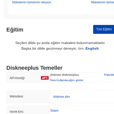
Makalenin tamamını okuyun
Makalenin tama
Eğitim
Tüm Eğitim
Seçilen dilde şu anda eğitim makalesi bulunmamaktadır.
Başka bir dilde gezinmeyi deneyin, örn.
English
.
Diskneeplus Temeller
disknee-diskneeplus
Kopyala
API Kimliği
Nasıl kullanılacağını göster
Websitesi
disknee.dev
Token
Varlık türü