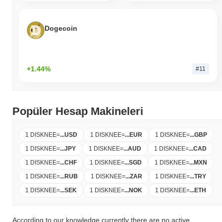
Dogecoin
+1.44%
#11
Popüler Hesap Makineleri
1 DISKNEE
=
...
USD
1 DISKNEE
=
...
EUR
1 DISKNEE
=
...
GBP
1 DISKNEE
=
...
JPY
1 DISKNEE
=
...
AUD
1 DISKNEE
=
...
CAD
1 DISKNEE
=
...
CHF
1 DISKNEE
=
...
SGD
1 DISKNEE
=
...
MXN
1 DISKNEE
=
...
RUB
1 DISKNEE
=
...
ZAR
1 DISKNEE
=
...
TRY
1 DISKNEE
=
...
SEK
1 DISKNEE
=
...
NOK
1 DISKNEE
=
...
ETH
According to our knowledge currently there are no active