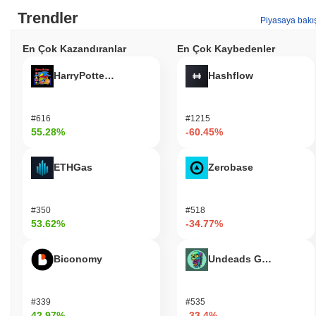
Trendler
Piyasaya bakı
En Çok Kazandıranlar
En Çok Kaybedenler
HarryPotterObamaSonic10Inu (ETH)
Hashflow
#616
#1215
55.28%
-60.45%
ETHGas
Zerobase
#350
#518
53.62%
-34.77%
Biconomy
Undeads Games
#339
#535
42.97%
-33.4%