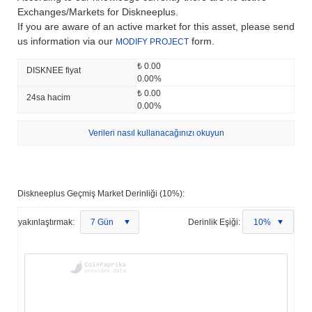
Exchanges/Markets for Diskneeplus.
If you are aware of an active market for this asset, please send
us information via our
form.
MODIFY PROJECT
₺ 0.00
DISKNEE fiyat
0.00%
₺ 0.00
24sa hacim
0.00%
Verileri nasıl kullanacağınızı okuyun
Diskneeplus Geçmiş Market Derinliği (10%):
yakınlaştırmak:
7 Gün
Derinlik Eşiği:
10%