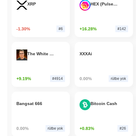
XRP
HEX (Pulsechain)
-1.30%
+16.28%
#6
#142
The White Bull
XXXAi
+9.19%
0.00%
#4914
rütbe yok
Bangsat 666
Bitcoin Cash
0.00%
+0.83%
rütbe yok
#26