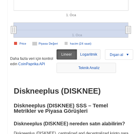
1. Oca
1. Oca
Price
Piyasa Değeri
hacim (24 saat)
Lineer
Logaritmik
Dışarı al
Daha fazla veri için kontrol
edin
CoinPaprika API
Teknik Analiz
Diskneeplus (DISKNEE)
Diskneeplus (DISKNEE) SSS – Temel
Metrikler ve Piyasa Görüşleri
Diskneeplus (DISKNEE) nereden satın alabilirim?
Diskneeplus (DISKNEE), centralized and decentralized kripto para